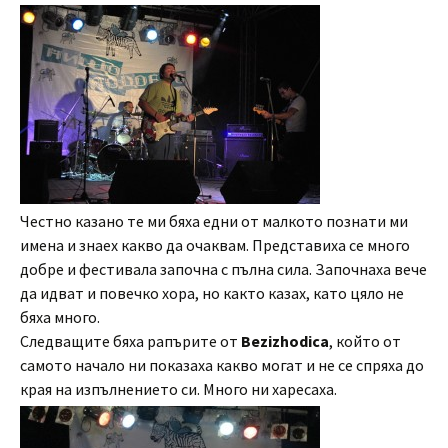
Честно казано те ми бяха едни от малкото познати ми
имена и знаех какво да очаквам. Представиха се много
добре и фестивала започна с пълна сила. Започнаха вече
да идват и повечко хора, но както казах, като цяло не
бяха много.
Следващите бяха рапърите от
Bezizhodica
, който от
самото начало ни показаха какво могат и не се спряха до
края на изпълнението си. Много ни харесаха.