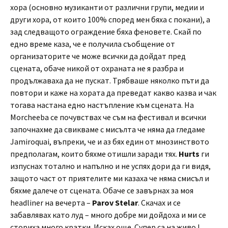
хора (основно музиканти от различни групи, медии и
други хора, от които 100% според мен бяха с покани), а
зад следващото ограждение бяха феновете. Скай по
едно време каза, че е получила съобщение от
организаторите че може всички да дойдат пред
сцената, обаче никой от охраната не я разбра и
продължаваха да не пускат. Трябваше няколко пъти да
повтори и каже на хората да преведат какво казва и чак
тогава настана едно настъпление към сцената. На
Morcheeba се почувствах че съм на фестивал и всички
започнахме да свикваме с мисълта че няма да гледаме
Jamiroquai, въпреки, че и аз бях един от мнозинството
предполагам, които бяхме отишли заради тях.
Hurts
ги
изпуснах тотално и напълно и не успях дори да ги видя,
защото част от приятелите ми казаха че няма смисъл и
бяхме далече от сцената. Обаче се завърнах за моя
headliner на вечерта –
Parov Stelar
. Скачах и се
забавлявах като луд – много добре ми дойдоха и ми се
сториха много кратки. Исках още. Супер са на живо !