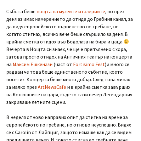
Събота беше
нощта на музеите и галериите
, но през
деня аз имах намерението да отида до Гребния канал, за
да видя европейското първенство по гребане, но
когато стигнах, всичко вече беше свършило за деня. В
крайна сметка отидох във Водолаза на бира и цаца
Вечерта в Нощта си знаех, че ще е препълнено с хора,
затова просто отидох на Античния театър на концерта
на
Максим Ешкенази
(част от
Fortisimo Fest
)и много се
радвам че това беше единственото събитие, което
посетих. Концерта беше много добър. След това минах
за малко през
ArtNewsCafe
и в крайна сметка завърших
на Конюшните на царя, където тази вечер Легендарния
закриваше летните сцени.
В неделя отново направих опит да стигна на време за
европейското по гребане, но отново неуспешно. Видях
се с Carolin от Лайпциг, защото нямаше как да се видим
предишната вечер. И докато стигна до гребната вече