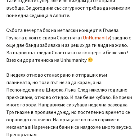
тази година е супер зле и не виждам да се оправи
въобще. За догодина със сигурност трябва да измислим
поне една седмица в Алпите.
Събота вечерта бях на металски концерт в Пъзела.
Групата в която свири Спастнята (
UnHumanity
) заедно с
още две банди забиваха и аз реших да ги видя на живо.
За първи път гледах Спастнята на концерт и беше яко !
Взех си дори тениска на Unhumanity
В неделя отново станах рано и отпраших към
планината, но този път не за да карам, а на
Песпонеделник в Широка Лъка. След няколко годишно
прекъсване, отново отидох. И пак беше хубаво. Въпреки
многото хора. Направихме си хубава неделна разходка.
Тръгнахме в проливен дъжд, но постепенно времето се
оправи до слънчево. На връщане по пътя спряхме в
механата в Нареченски бани и се наядохме много вкусно.
Препоръчвам.