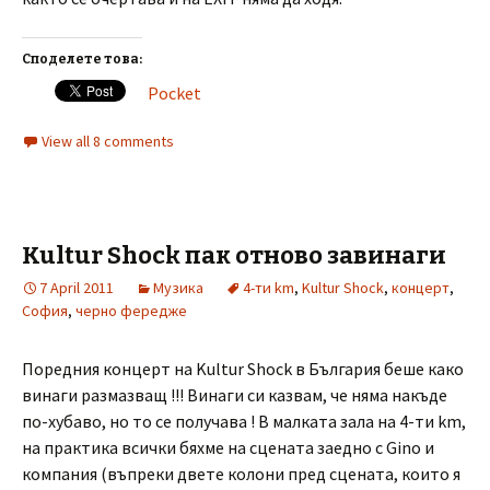
Споделете това:
Pocket
View all 8 comments
Kultur Shock пак отново завинаги
7 April 2011
Музика
4-ти km
,
Kultur Shock
,
концерт
,
София
,
черно фередже
Поредния концерт на Kultur Shock в България беше како
винаги размазващ !!! Винаги си казвам, че няма накъде
по-хубаво, но то се получава ! В малката зала на 4-ти km,
на практика всички бяхме на сцената заедно с Gino и
компания (въпреки двете колони пред сцената, които я