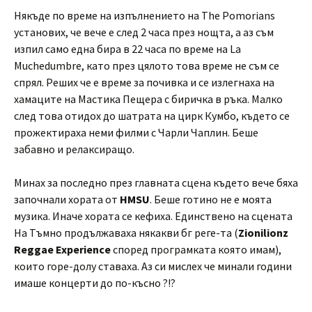
Някъде по време на изпълнението на The Pomorians
установих, че вече е след 2 часа през нощта, а аз съм
изпил само една бира в 22 часа по време на La
Muchedumbre, като през цялото това време не съм се
спрял. Реших че е време за почивка и се излегнаха на
хамаците на Мастика Пещера с биричка в ръка. Малко
след това отидох до шатрата на цирк Кумбо, където се
прожектираха неми филми с Чарли Чаплин. Беше
забавно и релаксиращо.
Минах за последно през главната сцена където вече бяха
започнали хората от
HMSU
. Беше готино не е моята
музика. Иначе хората се кефиха. Единствено на сцената
На Тъмно продължаваха някакви бг реге-та (
Zionilionz
Reggae Experience
според програмката която имам),
които горе-долу ставаха. Аз си мислех че минали години
имаше концерти до по-късно ?!?