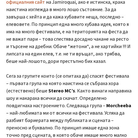
официалния сайт
на Jamiroquai, ако е истинска, крака
наистина изглежда в много лошо състояние. За да
завърша с хейта и да кажа хубавите неща, последно –
елевовете. По принцип една много хубава идея, която я
има на много фестивали, е на територията на феста да
не важат пари – това спестява досадно чакане на ресто
и търсене на дребни. Обаче *жетони*, а не хартийки !!! И
липсата на един елев, т.е. не ти връщат, ако трябва,
беше най-лошото, дори престъпно бих казал.
Сега за групите които (се опитаха да) спасят фестивала
– първата група на която наистина се събраха хора
(естествено) беше
Stereo MC’s
. Както винаги направиха
шоу и накараха всички да скачат. Определено
повдигнаха настроението. Следваща група –
Morcheeba
– най-любимата ми от всички на фестивала. Успяха да
разбият бариерата между публиката и сцената –
преносно и буквално. По принцип имаше една зона
точно пред сцената, в която обаче имаше много малко