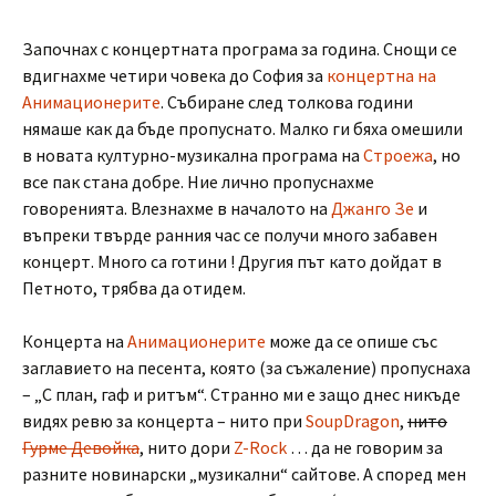
Започнах с концертната програма за година. Снощи се
вдигнахме четири човека до София за
концертна на
Анимационерите
. Събиране след толкова години
нямаше как да бъде пропуснато. Малко ги бяха омешили
в новата културно-музикална програма на
Строежа
, но
все пак стана добре. Ние лично пропуснахме
говоренията. Влезнахме в началото на
Джанго Зе
и
въпреки твърде ранния час се получи много забавен
концерт. Много са готини ! Другия път като дойдат в
Петното, трябва да отидем.
Концерта на
Анимационерите
може да се опише със
заглавието на песента, която (за съжаление) пропуснаха
– „С план, гаф и ритъм“. Странно ми е защо днес никъде
видях ревю за концерта – нито при
SoupDragon
,
нито
Гурме Девойка
, нито дори
Z-Rock
… да не говорим за
разните новинарски „музикални“ сайтове. А според мен