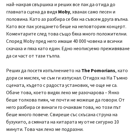
най-накрая свършиха и реших все пак да отида до
главната сцена да видя
Moby
, хванах само песен и
половина. Като аз разбира се бях на съвсем друга вълна.
Като все пак усещането беше на неповторим концерт.
Коментарите след това също бяха много положителни.
Според Moby пред него имаше 40 000 човека и всички
скачаха и пяха като един. Едно неописуемо преживяване
да си част от тази тълпа.
Реших да посетя изпълнението на
The Pomorians
, като
дори си мислех, че съм ги изпуснал. Отидох на На Тъмно
сцената, където с радоста установих, че още не са.
Обаче това, което видях леко ме разочарова – Янко
беше толкова пиян, че почти не можеше да говори. От
него разбира се винаги го очаквам това, но този път
беше много повече. Свиреше със скъсана струна на
бузукито, а смяната на китарата му отне сигурно 10
минути. Това чак леко ме подразни.