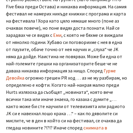
Five бяха преди Остава) и никаква информация. На самия
фестивал не намерих никъде книжки с програма и карта
на фестивала ! Хора като цяло нямаше много (поне аз
очаквах повече), но поне видях доста познати. Най се
зарадвах че се видях с
Еми
, с която не бяхме се виждали
от няколко години. Хубаво си поговорихме с нея в една
от паузите, обаче точно от нея научих и „слуха“ че JK
няма да дойде. Наистина не повярвах. Може би една от
най-големите грешки на организаторите беше че не
даваха никаква информация за нищо. Според
Гурме
Девойка
огромно грешен PR ход … аз не му разбирам, но
определено е кофти. Когато най-накрая малко преди
Hurts излязоха да съобщят „новината“, която вече
всички така или иначе знаеха, го казаха с думите „…
както може би сте научили от телевизията или радиото
JK си е навехнал лошо крака …“ – как по дяволите си
мислите, че в ден в който си на фестивал, се очаква да
гледаш новините ?!?!? Иначе според
снимката в