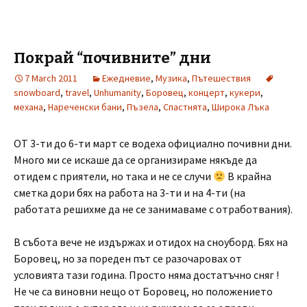
Покрай “почивните” дни
7 March 2011
Ежедневие
,
Музика
,
Пътешествия
snowboard
,
travel
,
Unhumanity
,
Боровец
,
концерт
,
кукери
,
механа
,
Нареченски бани
,
Пъзела
,
Спастнята
,
Широка Лъка
ОТ 3-ти до 6-ти март се водеха официално почивни дни.
Много ми се искаше да се организираме някъде да
отидем с приятели, но така и не се случи
В крайна
сметка дори бях на работа на 3-ти и на 4-ти (на
работата решихме да не се занимаваме с отработвания).
В събота вече не издържах и отидох на сноуборд. Бях на
Боровец, но за пореден път се разочаровах от
условията тази година. Просто няма достатъчно сняг !
Не че са виновни нещо от Боровец, но положението