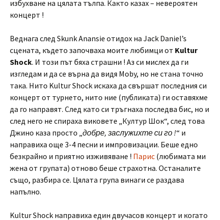
избухване на цялата тълпа. Както казах – невероятен
концерт !
Веднага след Skunk Anansie отидох на Jack Daniel’s
сцената, където започваха моите любимци от
Kultur
Shock
. И този път бяха страшни ! Аз си мислех да ги
изгледам и да се върна да видя Moby, но не стана точно
така. Нито Kultur Shock искаха да свършат последния си
концерт от турнето, нито ние (публиката) ги оставяхме
да го направят. След като си тръгнаха последва бис, но и
след него не спираха виковете „Култур Шок“, след това
Джино каза просто „
добре, заслужихте си го !
“ и
направиха още 3-4 песни и импровизации. Беше едно
безкрайно и приятно изживяване !
Парис
(любимата ми
жена от групата) отново беше страхотна. Останалите
също, разбира се. Цялата група винаги се раздава
напълно.
Kultur Shock направиха един двучасов концерт и когато