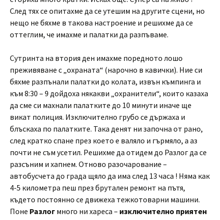
След тях се опитахме да се утешим на другите сцени, но
нещо не бяхме в такова настроение и решихме да се
оттеглим, че имахме и палатки да разпъваме.
Сутринта на втория ден имахме поредното лошо
преживяване с „охраната“ (нарочно в кавички). Ние си
бяхме разпънали палатки до колата, извън къмпинга и
към 8:30 – 9 дойдоха някакви „охранители“, които казаха
да сме си махнали палатките до 10 минути иначе ще
викат полиция. Изключително грубо се държаха и
блъскаха по палатките. Така денят ни започна от рано,
след кратко спане през което е валяло и гърмяло, а аз
почти не съм усетил. Решихме да отидем до Разлог да се
разсъним и хапнем. Отново разочарование –
автобусчета до града щяло да има след 13 часа ! Няма как
4-5 километра пеш през брутален ремонт на пътя,
където постоянно се движеха тежкотоварни машини.
Поне
Разлог
много ни хареса –
изключително приятен