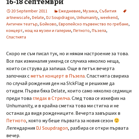
16-18 септември
20 September 2011
Ежедневие
,
Музика
,
Събития
artnewscafe
,
Delate
,
DJ Soupdragon
,
Unhumanity
,
weekend
,
Античен театър
,
Бойково
,
Европейско първенство по гребане
,
концерт
,
нощ на музеи и галерии
,
Петното
,
Пъзела
,
Спастнята
Скоро не съм писал тук, но и нямам настроение за това.
Все пак изминалия уикенд се случиха няколко неща,
които си струва да запиша. Още в петък вечерта
започнах с
метъл концерт в Пъзела
. Спастнята свириха
по случай рождения ден на S!ckFlag и решихме да
отидем. Първи бяха Delate, които само няколко седмици
преди това
гледах в Стрелча
. След това се изкефих на
Unhumanity, и в крайна сметка това ми стигна и не
останах да видя рождениците. Вечерта завърших в
Петното
, която му беше първата за новия сезон
Легендарния
DJ Soupdragon
, разбира се откри първата
вечер.