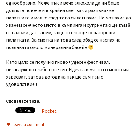
еднообразно. Може пък и вече алкохола да ни беше
дошъл в повече и в крайна сметка си разпънахме
палатките и малко след това си легнахме. Не можахме да
хванем сенчесто място в къмпинга и сутринта още към 8
се наложи да станем, защото слънцето нагорещи
палатката. За сметка на това след обяд се наспах на
полянката около минералния басейн
Като цяло се получи отново чудесен фестивал,
незаслужено слабо посетен. Идеята и мястото много ми
харесват, затова догодина пак ще съм там с
удоволствие !
Споделете това:
Pocket
Leave a comment