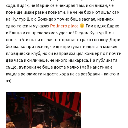
ходя. Видях, че Марин се е чекирал там, и си викам, че
поне ще имам разни познати. Не че не бих и отишъл сам
на Култур Шок. Божидар точно беше заспал, извиках
едно такси и му казах
Polinero place
Там видях Дарко
и Елица и си прекарахме чудесно! Гледам Култур Шок
поне за 5-и път и всеки път правят страхотно шоу. Дори
бях малко притеснен, че ще претупат нещата в малкия
пловдивски клуб, но си направиха цял концерт от почти
два часа и си личеше, че много им хареса. На публиката
също, въпреки че беше доста малко (май наистина е
куцала рекламата и доста хора не са разбрали – както и
аз).