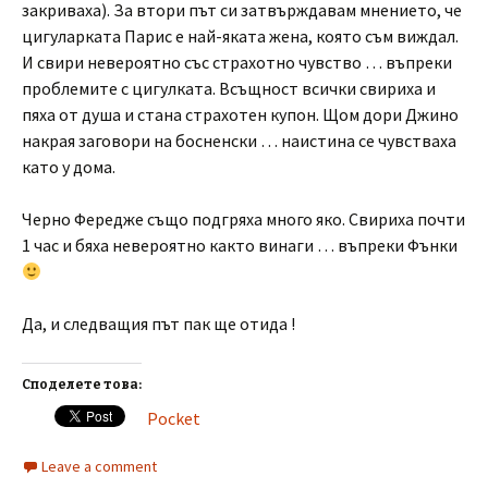
закриваха). За втори път си затвърждавам мнението, че
цигуларката Парис е най-яката жена, която съм виждал.
И свири невероятно със страхотно чувство … въпреки
проблемите с цигулката. Всъщност всички свириха и
пяха от душа и стана страхотен купон. Щом дори Джино
накрая заговори на босненски … наистина се чувстваха
като у дома.
Черно Фередже също подгряха много яко. Свириха почти
1 час и бяха невероятно както винаги … въпреки Фънки
Да, и следващия път пак ще отида !
Споделете това:
Pocket
Leave a comment