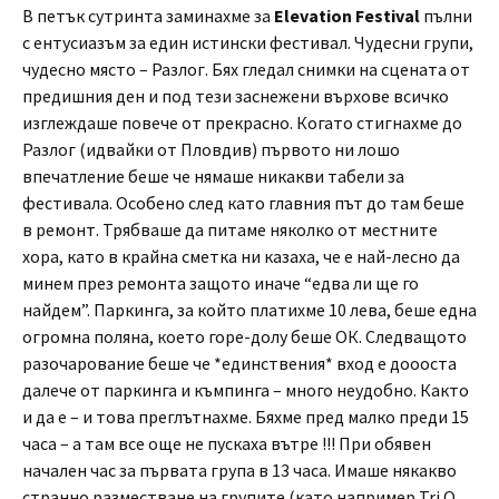
В петък сутринта заминахме за
Elevation Festival
пълни
с ентусиазъм за един истински фестивал. Чудесни групи,
чудесно място – Разлог. Бях гледал снимки на сцената от
предишния ден и под тези заснежени върхове всичко
изглеждаше повече от прекрасно. Когато стигнахме до
Разлог (идвайки от Пловдив) първото ни лошо
впечатление беше че нямаше никакви табели за
фестивала. Особено след като главния път до там беше
в ремонт. Трябваше да питаме няколко от местните
хора, като в крайна сметка ни казаха, че е най-лесно да
минем през ремонта защото иначе “едва ли ще го
найдем”. Паркинга, за който платихме 10 лева, беше една
огромна поляна, което горе-долу беше ОК. Следващото
разочарование беше че *единствения* вход е доооста
далече от паркинга и къмпинга – много неудобно. Както
и да е – и това преглътнахме. Бяхме пред малко преди 15
часа – а там все още не пускаха вътре !!! При обявен
начален час за първата група в 13 часа. Имаше някакво
странно разместване на групите (като например Tri O