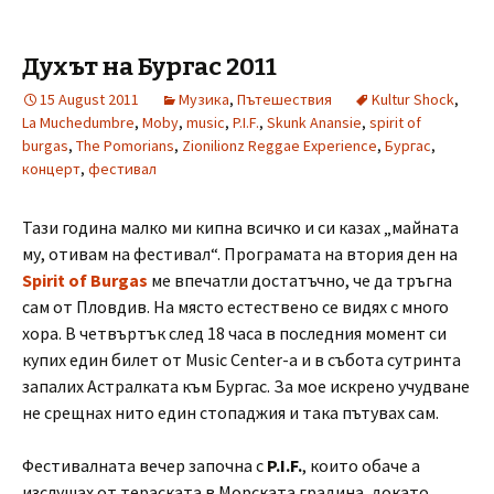
Духът на Бургас 2011
15 August 2011
Музика
,
Пътешествия
Kultur Shock
,
La Muchedumbre
,
Moby
,
music
,
P.I.F.
,
Skunk Anansie
,
spirit of
burgas
,
The Pomorians
,
Zionilionz Reggae Experience
,
Бургас
,
концерт
,
фестивал
Тази година малко ми кипна всичко и си казах „майната
му, отивам на фестивал“. Програмата на втория ден на
Spirit of Burgas
ме впечатли достатъчно, че да тръгна
сам от Пловдив. На място естествено се видях с много
хора. В четвъртък след 18 часа в последния момент си
купих един билет от Music Center-а и в събота сутринта
запалих Астралката към Бургас. За мое искрено учудване
не срещнах нито един стопаджия и така пътувах сам.
Фестивалната вечер започна с
P.I.F.
, които обаче а
изслушах от тераската в Морската градина, докато