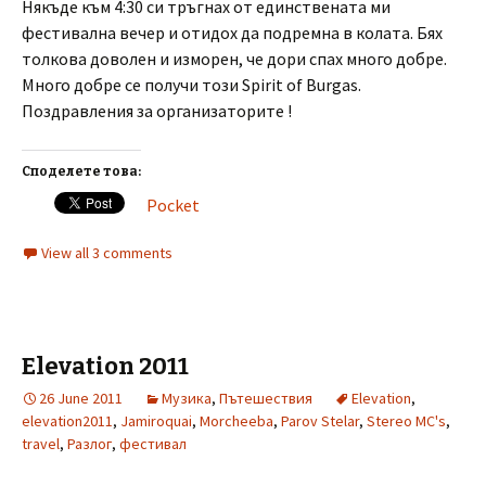
Някъде към 4:30 си тръгнах от единствената ми
фестивална вечер и отидох да подремна в колата. Бях
толкова доволен и изморен, че дори спах много добре.
Много добре се получи този Spirit of Burgas.
Поздравления за организаторите !
Споделете това:
Pocket
View all 3 comments
Elevation 2011
26 June 2011
Музика
,
Пътешествия
Elevation
,
elevation2011
,
Jamiroquai
,
Morcheeba
,
Parov Stelar
,
Stereo MC's
,
travel
,
Разлог
,
фестивал