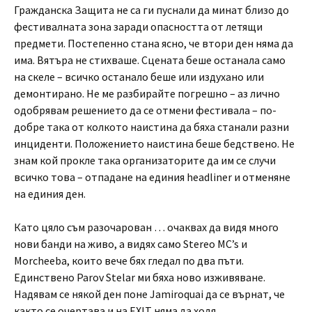
Гражданска Защита не са ги пуснали да минат близо до
фестивалната зона заради опасността от летящи
предмети. Постепенно стана ясно, че втори ден няма да
има. Вятъра не стихваше. Сцената беше останала само
на скеле – всичко останало беше или издухано или
демонтирано. Не ме разбирайте погрешно – аз лично
одобрявам решението да се отмени фестивала – по-
добре така от колкото наистина да бяха станали разни
инциденти. Положението наистина беше бедствено. Не
знам кой прокле така организаторите да им се случи
всичко това – отпадане на единия headliner и отменяне
на единия ден.
Като цяло съм разочарован … очаквах да видя много
нови банди на живо, а видях само Stereo MC’s и
Morcheeba, които вече бях гледал по два пъти.
Единствено Parov Stelar ми бяха ново изживяване.
Надявам се някой ден поне Jamiroquai да се върнат, че
както се очертава и на EXIT няма да ходя.