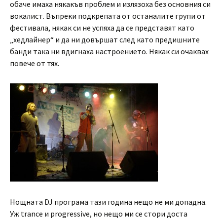
обаче имаха някакъв проблем и излязоха без основния си
вокалист. Въпреки подкрепата от останалите групи от
фестивала, някак си не успяха да се представят като
„хедлайнер“ и да ни довършат след като предишните
банди така ни вдигнаха настроението. Някак си очаквах
повече от тях.
Нощната DJ програма тази година нещо не ми допадна.
Уж trance и progressive, но нещо ми се стори доста