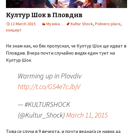
Култур Шок в Пловдив
12 March 2015
Музика
Kultur Shock
,
Polinero place
,
концерт
Не знам как, но бях пропуснал, че Култур Шок ще идват в
Пловдив. Вчера почти случайно видях един туит на
Култур Шок
Warming up in Plovdiv
http://t.co/GS4e7cJbjV
— #KULTURSHOCK
(@Kultur_Shock)
March 11, 2015
Това се случи в 9 вечерта, и почти веднага се навих да