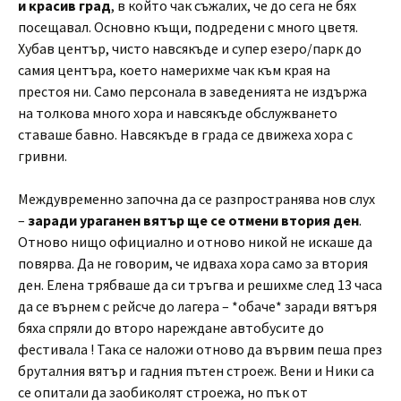
и красив град
, в който чак съжалих, че до сега не бях
посещавал. Основно къщи, подредени с много цветя.
Хубав център, чисто навсякъде и супер езеро/парк до
самия центъра, което намерихме чак към края на
престоя ни. Само персонала в заведенията не издържа
на толкова много хора и навсякъде обслужването
ставаше бавно. Навсякъде в града се движеха хора с
гривни.
Междувременно започна да се разпространява нов слух
–
заради ураганен вятър ще се отмени втория ден
.
Отново нищо официално и отново никой не искаше да
повярва. Да не говорим, че идваха хора само за втория
ден. Елена трябваше да си тръгва и решихме след 13 часа
да се върнем с рейсче до лагера – *обаче* заради вятъря
бяха спряли до второ нареждане автобусите до
фестивала ! Така се наложи отново да вървим пеша през
бруталния вятър и гадния пътен строеж. Вени и Ники са
се опитали да заобиколят строежа, но пък от