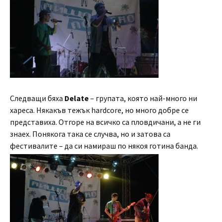
Следващи бяха
Delate
– групата, която най-много ни
хареса. Някакъв тежък hardcore, но много добре се
представиха. Отгоре на всичко са пловдичани, а не ги
знаех. Понякога така се случва, но и затова са
фестивалите – да си намираш по някоя готина банда.