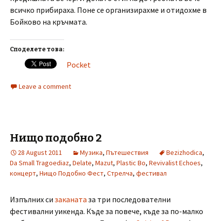
всичко прибираха. Поне се организирахме и отидохме в
Бойково на кръчмата.
Споделете това:
Pocket
Leave a comment
Нищо подобно 2
28 August 2011
Музика
,
Пътешествия
Bezizhodica
,
Da Small Tragoediaz
,
Delate
,
Mazut
,
Plastic Bo
,
Revivalist Echoes
,
концерт
,
Нищо Подобно Фест
,
Стрелча
,
фестивал
Изпълних си
заканата
за три последователни
фестивални уикенда. Къде за повече, къде за по-малко