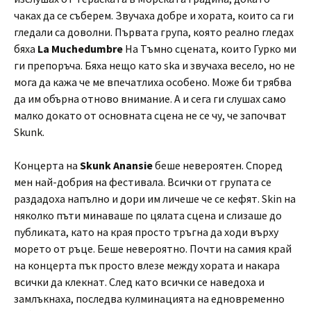
чаках да се съберем. Звучаха добре и хората, които са ги
гледали са доволни. Първата група, която реално гледах
бяха
La Muchedumbre
На Тъмно сцената, които Гурко ми
ги препоръча. Бяха нещо като ska и звучаха весело, но не
мога да кажа че ме впечатлиха особено. Може би трябва
да им обърна отново внимание. А и сега ги слушах само
малко докато от основната сцена не се чу, че започват
Skunk.
Концерта на
Skunk Anansie
беше невероятен. Според
мен най-добрия на фестивала. Всички от групата се
раздадоха напълно и дори им личеше че се кефят. Skin на
няколко пъти минаваше по цялата сцена и слизаше до
публиката, като на края просто тръгна да ходи върху
морето от ръце. Беше невероятно. Почти на самия край
на концерта пък просто влезе между хората и накара
всички да клекнат. След като всички се наведоха и
замлъкнаха, последва кулминацията на едновременно