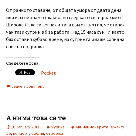
От ранното ставане, от общата умора от двата дена
или и аз не знам от какво, но след като се върнахме от
Широка Лъка си легнах и така съм откъртил, че станах
чак тази сутрин в 9 за работа. Над 15 часа сън ! И както
бях оставил хубаво време, на сутринта имаше солидна
снежна покривка.
Споделете това:
Pocket
Leave a comment
А нима това са те
10 January 2011
Музика
Анимационерите
,
Джанго
Зе
,
концерт
,
София
,
Строежа