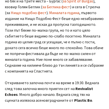
но бях и на трите места – Бургас (
за Spirit of Burgas
),
язовир Голям Беглик (
за Беглика фест
) и сега в Стрелча
(за
Нищо подобно фест
).
Миналата година
, първото
издание на Нищо Подобно Фест беше едно незабравимо
преживяване, и не исках да пропусна тазгодишното.
Този път бяхме по-малка група, но то и като цяло
събитието беше видимо по-слабо посетено. Миналата
година из целия град се усещаше, че е пълно с гости,
докато сега всичко беше много по-спокойно. Това обаче
не попречи фестивала да бъде не по-малко силен от
миналата година. Ние поне много се забавлявахме.
Седнахме на килимче близо до тъч линията и се събрахме
с компанията на Спастнята.
Откриването започна почти на време в 19:30. Веднага
след това започна много приятен сет на
Revivalist
Echoes
. Много добро начало. Веднага след тях на
сцената излязоха асеновградчаните от
Plastic Bo
.