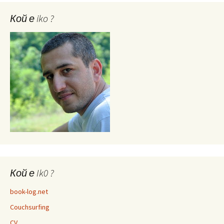
Кой е iko ?
Кой е Ik0 ?
book-log.net
Couchsurfing
CV