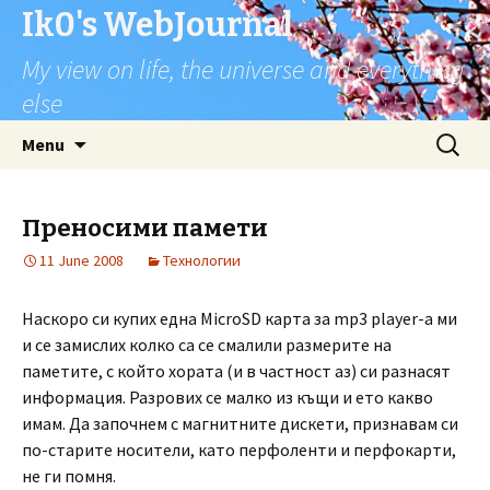
Ik0's WebJournal
My view on life, the universe and everything
else
Skip
Search
Menu
to
for:
content
Преносими памети
11 June 2008
Технологии
Наскоро си купих една MicroSD карта за mp3 player-а ми
и се замислих колко са се смалили размерите на
паметите, с който хората (и в частност аз) си разнасят
информация. Разрових се малко из къщи и ето какво
имам. Да започнем с магнитните дискети, признавам си
по-старите носители, като перфоленти и перфокарти,
не ги помня.