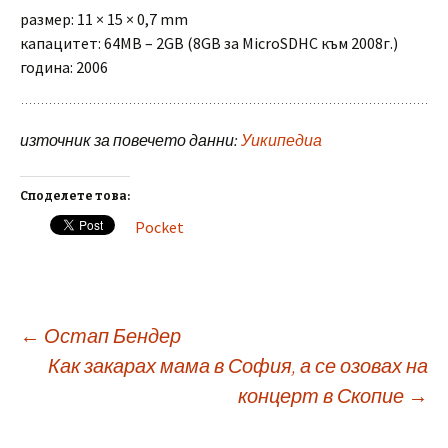
размер: 11 × 15 × 0,7 mm
капацитет: 64MB – 2GB (8GB за MicroSDHC към 2008г.)
година: 2006
източник за повечето данни:
Уикипедиа
Споделете това:
Pocket
Post
←
Остап Бендер
Как закарах мама в София, а се озовах на
концерт в Скопие
→
navigation