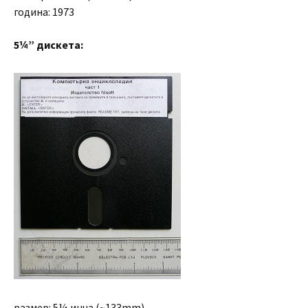
година: 1973
5¼” дискета:
размер: 5¼ инча (~133mm)