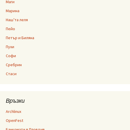
Маги
Марина
Наш’та леля
Пейо
Петър и Биляна
Пухи
Софи
Сребрин
Стаси
Връзки
Archlinux
OpenFest
Банкомати в Пловдив