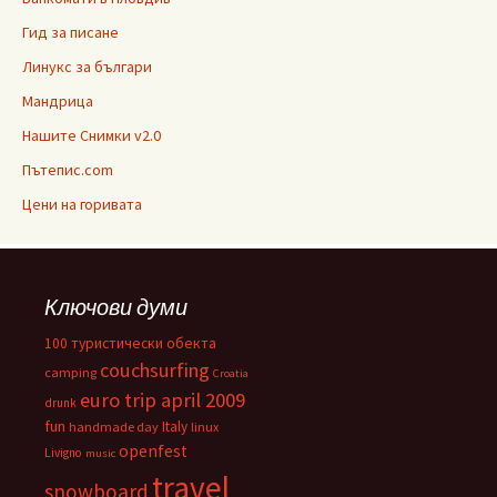
Гид за писане
Линукс за българи
Мандрица
Нашите Снимки v2.0
Пътепис.com
Цени на горивата
Ключови думи
100 туристически обекта
couchsurfing
camping
Croatia
euro trip april 2009
drunk
fun
Italy
handmade day
linux
openfest
Livigno
music
travel
snowboard