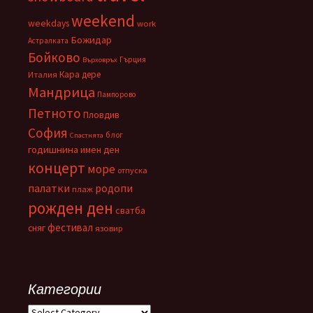
weekend
weekdays
work
Божидар
Астралката
Бойково
Гърция
Върховръх
Кара дере
Италия
Мандрица
Пампорово
Петното
Пловдив
София
блог
Спастнята
годишнина
имен ден
концерт
море
отпуска
палатки
родопи
плаж
рожден ден
сватба
фестивал
сняг
язовир
Категории
Категории