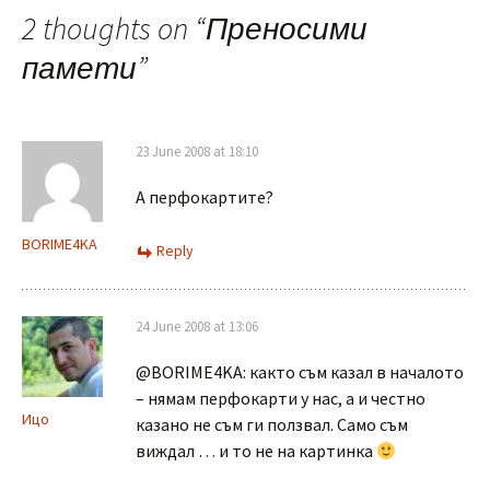
2 thoughts on “
Преносими
памети
”
23 June 2008 at 18:10
А перфокартите?
BORIME4KA
Reply
24 June 2008 at 13:06
@BORIME4KA: както съм казал в началото
– нямам перфокарти у нас, а и честно
Ицо
казано не съм ги ползвал. Само съм
виждал … и то не на картинка