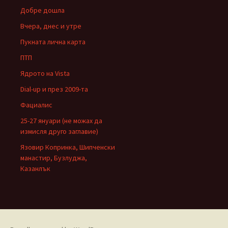
Добре дошла
Вчера, днес и утре
Пукната лична карта
ПТП
Ядрото на Vista
Dial-up и през 2009-та
Фациалис
25-27 януари (не можах да
измисля друго заглавие)
Язовир Копринка, Шипченски
манастир, Бузлуджа,
Казанлък