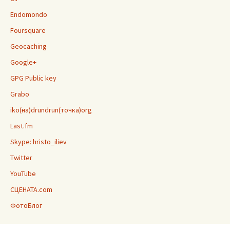
Endomondo
Foursquare
Geocaching
Google+
GPG Public key
Grabo
iko(на)drundrun(точка)org
Last.fm
Skype: hristo_iliev
Twitter
YouTube
СЦЕНАТА.com
ФотоБлог