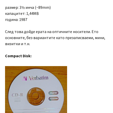
размер: 3½ инча (~89mm)
капацитет: 1,44MB
година: 1987
След това дойде ерата на оптичните носители. Ето
основните, без вариантите като презаписваеми, мини,
визитки и т.н.
Compact Disk: