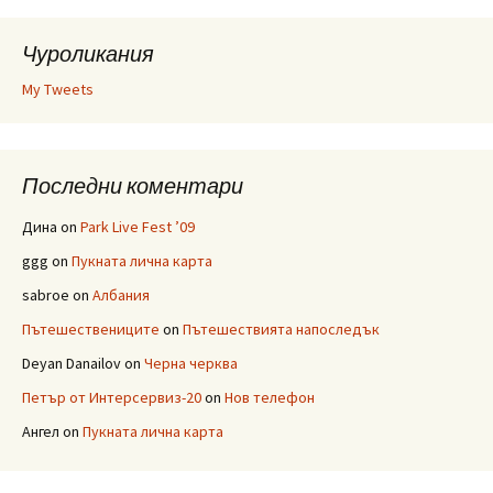
Чуроликания
My Tweets
Последни коментари
Дина
on
Park Live Fest ’09
ggg
on
Пукната лична карта
sabroe
on
Албания
Пътешествениците
on
Пътешествията напоследък
Deyan Danailov
on
Черна черква
Петър от Интерсервиз-20
on
Нов телефон
Ангел
on
Пукната лична карта