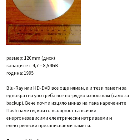
размер: 120mm (диск)
капацитет: 4,7 – 8,54GB
година: 1995
Blu-Ray или HD-DVD все още нямам, а и тези памети за
еднократна употреба все по-рядко използвам (само за
backup). Вече почти изцяло минах на така наречените
flash памети, които всъщност са всички
енергонезависими електрически изтриваеми и
електрически презаписваеми памети.