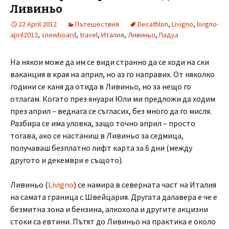
Ливиньо
22 April 2012
Пътешествия
Decathlon
,
Livigno
,
livigno-
april2012
,
snowboard
,
travel
,
Италия
,
Ливиньо
,
Падуа
На някои може да им се види странно да се ходи на ски
ваканция в края на април, но аз го направих. От няколко
години се каня да отида в Ливиньо, но за нещо го
отлагам. Когато през януари Юли ми предложи да ходим
през април – веднага се съгласих, без много да го мисля.
Разбира се има уловка, защо точно април – просто
тогава, ако се настаниш в Ливиньо за седмица,
получаваш безплатно лифт карта за 6 дни (между
другото и декември е същото).
Ливиньо (
Livigno
) се намира в северната част на Италия
на самата граница с Швейцария. Другата далавера е че е
безмитна зона и бензина, алкохола и другите акцизни
стоки са евтини. Пътят до Ливиньо на практика е около