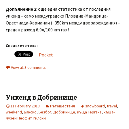
Допълнение 2
: още една статистика от последния
уикенд – само междуградско Пловдив-Мандрица-
Орестиада-Харманли (~350km между две зареждания) –
среден разход 6,9л/100 кm газ !
Споделете това:
Pocket
View all 3 comments
Уикенд в Добринище
11 February 2013
Пътешествия
snowboard
,
travel
,
weekend
,
Банско
,
Безбог
,
Добринище
,
къща Гергана
,
къща-
музей Неофит Рилски