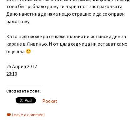
това би трябвало да му ги върнат от застраховката.
Дано наистина да няма нещо страшно и да се оправи
рамото му.
Като цяло може да се каже първия ни истински ден за
каране в Ливиньо. И от цяла седмица ни остават само
още два
25 Април 2012
23:10
Споделете това:
Pocket
Leave a comment