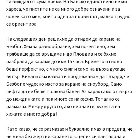
ги виждал от сумá време. На Банско единствено не ми
хареса, че пистите не са много добре означени и за
човек като мен, който идва за първи път, малко трудно
се ориентира.
На следващия ден решихме да отидем да караме на
Безбог. Хем за разнообразие, хем по-евтино, хем
трябваше да се връщаме и до Пловдив и се бяхме
разбрали да караме до към 15 часа. Времето отново
беше перфектно, с много сняг и само на върха духаше
вятър. Винаги съм казвал и продължавам да твърдя, че
Безбог е чудесно място за каране на сноуборд. Само
лифта да не беше толкова бавен. Аз карах само от върха
до междинката и пак много се накефих. Тотално се
размазах. Между другото, ако не знаете, кухнята на
хижата е много добра !
Като казах, че се размазах и буквално имах в предвид, че
не мина без жертви карането. Сцепих си панталона и