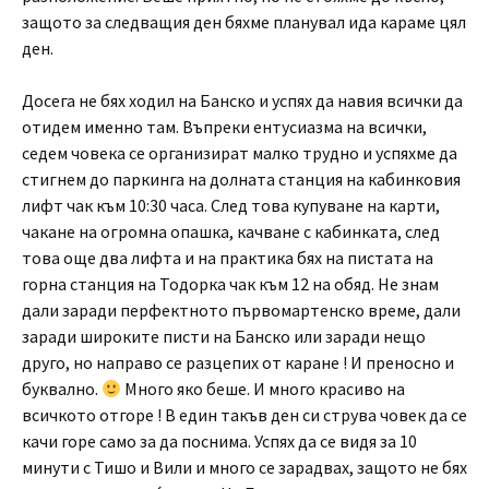
защото за следващия ден бяхме планувал ида караме цял
ден.
Досега не бях ходил на Банско и успях да навия всички да
отидем именно там. Въпреки ентусиазма на всички,
седем човека се организират малко трудно и успяхме да
стигнем до паркинга на долната станция на кабинковия
лифт чак към 10:30 часа. След това купуване на карти,
чакане на огромна опашка, качване с кабинката, след
това още два лифта и на практика бях на пистата на
горна станция на Тодорка чак към 12 на обяд. Не знам
дали заради перфектното първомартенско време, дали
заради широките писти на Банско или заради нещо
друго, но направо се разцепих от каране ! И преносно и
буквално.
Много яко беше. И много красиво на
всичкото отгоре ! В един такъв ден си струва човек да се
качи горе само за да поснима. Успях да се видя за 10
минути с Тишо и Вили и много се зарадвах, защото не бях