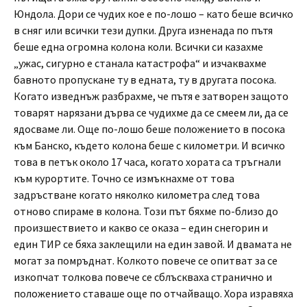
Юндола. Дори се чудих кое е по-лошо – като беше всичко
в сняг или всички тези дупки. Друга изненада по пътя
беше една огромна колона коли. Всички си казахме
„ужас, сигурно е станала катастрофа“ и изчаквахме
бавното пропускане ту в едната, ту в другата посока.
Когато изведнъж разбрахме, че пътя е затворен защото
товарят нарязани дърва се чудихме да се смеем ли, да се
ядосваме ли. Още по-лошо беше положението в посока
към Банско, където колона беше с километри. И всичко
това в петък около 17 часа, когато хората са тръгнали
към курортите. Точно се измъкнахме от това
задръстване когато няколко километра след това
отново спираме в колона. Този път бяхме по-близо до
произшествието и какво се оказа – един снегорин и
един ТИР се бяха заклещили на един завой. И двамата не
могат за помръднат. Колкото повече се опитват за се
изкопчат толкова повече се сблъскваха странично и
положението ставаше още по отчайващо. Хора изравяха