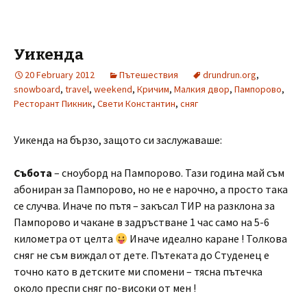
Уикенда
20 February 2012
Пътешествия
drundrun.org
,
snowboard
,
travel
,
weekend
,
Кричим
,
Малкия двор
,
Пампорово
,
Ресторант Пикник
,
Свети Константин
,
сняг
Уикенда на бързо, защото си заслужаваше:
Събота
– сноуборд на Пампорово. Тази година май съм
абониран за Пампорово, но не е нарочно, а просто така
се случва. Иначе по пътя – закъсал ТИР на разклона за
Пампорово и чакане в задръстване 1 час само на 5-6
километра от целта
Иначе идеално каране ! Толкова
сняг не съм виждал от дете. Пътеката до Студенец е
точно като в детските ми спомени – тясна пътечка
около преспи сняг по-високи от мен !