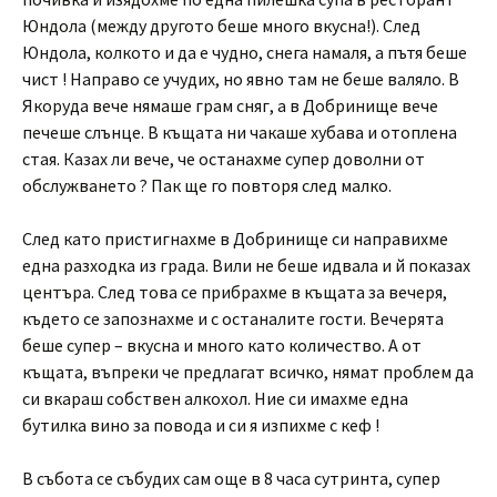
Юндола (между другото беше много вкусна!). След
Юндола, колкото и да е чудно, снега намаля, а пътя беше
чист ! Направо се учудих, но явно там не беше валяло. В
Якоруда вече нямаше грам сняг, а в Добринище вече
печеше слънце. В къщата ни чакаше хубава и отоплена
стая. Казах ли вече, че останахме супер доволни от
обслужването ? Пак ще го повторя след малко.
След като пристигнахме в Добринище си направихме
една разходка из града. Вили не беше идвала и й показах
центъра. След това се прибрахме в къщата за вечеря,
където се запознахме и с останалите гости. Вечерята
беше супер – вкусна и много като количество. А от
къщата, въпреки че предлагат всичко, нямат проблем да
си вкараш собствен алкохол. Ние си имахме една
бутилка вино за повода и си я изпихме с кеф !
В събота се събудих сам още в 8 часа сутринта, супер