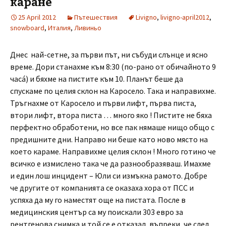
каране
25 April 2012
Пътешествия
Livigno
,
livigno-april2012
,
snowboard
,
Италия
,
Ливиньо
Днес най-сетне, за първи път, ни събуди слънце и ясно
време. Дори станахме към 8:30 (по-рано от обичайното 9
часá) и бяхме на пистите към 10. Планът беше да
спускаме по целия склон на Каросело. Така и направихме.
Тръгнахме от Каросело и първи лифт, първа писта,
втори лифт, втора писта … много яко ! Пистите не бяха
перфектно обработени, но все пак нямаше нищо общо с
предишните дни. Направо ни беше като ново място на
което караме. Направихме целия склон ! Много готино че
всичко е измислено така че да разнообразяваш. Имахме
и един лош инцидент – Юли си измъкна рамото. Добре
че другите от компанията се оказаха хора от ПСС и
успяха да му го наместят още на пистата. После в
медицинския център са му поискали 303 евро за
рентгенова снимка и той се е отказал, въпреки, че след