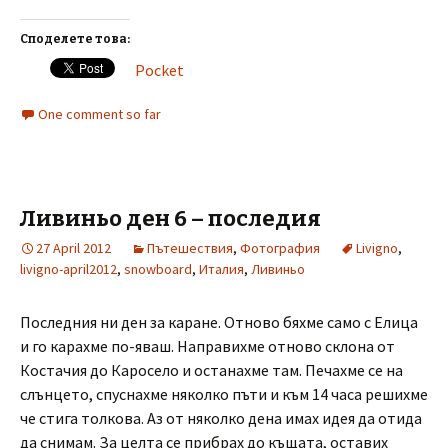
Споделете това:
Pocket
One comment so far
Ливиньо ден 6 – последия
27 April 2012
Пътешествия
,
Фотография
Livigno
,
livigno-april2012
,
snowboard
,
Италия
,
Ливиньо
Последния ни ден за каране. Отново бяхме само с Елица
и го карахме по-яваш. Направихме отново склона от
Костачия до Каросело и останахме там. Печахме се на
слънцето, спуснахме няколко пъти и към 14 часа решихме
че стига толкова. Аз от няколко дена имах идея да отида
да снимам. За целта се прибрах до къщата, оставих