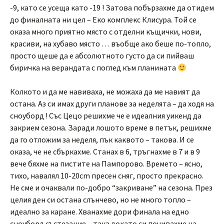
-9, като се усеща като -19 ! Затова побързахме да отидем
до финалната ни цел – Еко комплекс Клисура. Той се
оказа много приятно място с отделни къщички, нови,
красиви, на хубаво място … въобще ако беше по-топло,
просто щеше да е абсолютното густо да си пийваш
биричка на верандата с поглед към планината
Колкото и да ме навиваха, не можаха да ме навият да
остана. Аз си имах други планове за неделята – да ходя на
сноуборд ! Със Цецо решихме че е идеалния уикенд да
закрием сезона. Заради лошото време в петък, решихме
да го отложим за неделя, пък каквото – такова. И се
оказа, че не сбъркахме. Станах в 6, тръгнахме в 7 и в 9
вече бяхме на пистите на Пампорово. Времето – ясно,
тихо, навалял 10-20cm пресен сняг, просто прекрасно.
Не сме и очаквали по-добро “закриване” на сезона. През
целия ден си остана слънчево, но не много топло –
идеално за каране. Хванахме дори финала на едно
сноуборд състезание – така докато си почивахме на