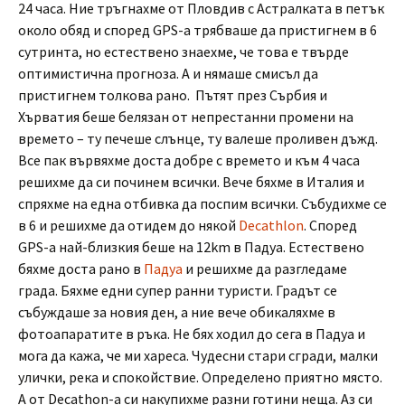
24 часа. Ние тръгнахме от Пловдив с Астралката в петък
около обяд и според GPS-а трябваше да пристигнем в 6
сутринта, но естествено знаехме, че това е твърде
оптимистична прогноза. А и нямаше смисъл да
пристигнем толкова рано. Пътят през Сърбия и
Хърватия беше белязан от непрестанни промени на
времето – ту печеше слънце, ту валеше проливен дъжд.
Все пак вървяхме доста добре с времето и към 4 часа
решихме да си починем всички. Вече бяхме в Италия и
спряхме на една отбивка да поспим всички. Събудихме се
в 6 и решихме да отидем до някой
Decathlon
. Според
GPS-a най-близкия беше на 12km в Падуа. Естествено
бяхме доста рано в
Падуа
и решихме да разгледаме
града. Бяхме едни супер ранни туристи. Градът се
събуждаше за новия ден, а ние вече обикаляхме в
фотоапаратите в ръка. Не бях ходил до сега в Падуа и
мога да кажа, че ми хареса. Чудесни стари сгради, малки
улички, река и спокойствие. Определено приятно място.
А от Decathon-а си накупихме разни готини неща. Аз си