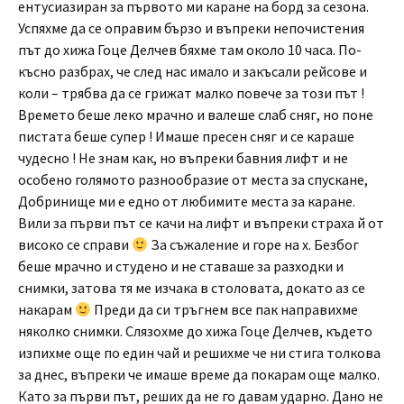
ентусиазиран за първото ми каране на борд за сезона.
Успяхме да се оправим бързо и въпреки непочистения
път до хижа Гоце Делчев бяхме там около 10 часа. По-
късно разбрах, че след нас имало и закъсали рейсове и
коли – трябва да се грижат малко повече за този път !
Времето беше леко мрачно и валеше слаб сняг, но поне
пистата беше супер ! Имаше пресен сняг и се караше
чудесно ! Не знам как, но въпреки бавния лифт и не
особено голямото разнообразие от места за спускане,
Добринище ми е едно от любимите места за каране.
Вили за първи път се качи на лифт и въпреки страха й от
високо се справи
За съжаление и горе на х. Безбог
беше мрачно и студено и не ставаше за разходки и
снимки, затова тя ме изчака в столовата, докато аз се
накарам
Преди да си тръгнем все пак направихме
няколко снимки. Слязохме до хижа Гоце Делчев, където
изпихме още по един чай и решихме че ни стига толкова
за днес, въпреки че имаше време да покарам още малко.
Като за първи път, реших да не го давам ударно. Дано не