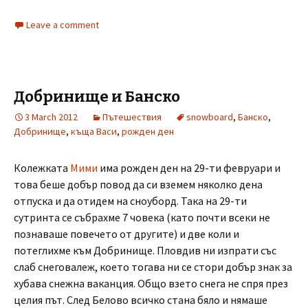
Leave a comment
Добринище и Банско
3 March 2012
Пътешествия
snowboard
,
Банско
,
Добринище
,
къща Васи
,
рожден ден
Колежката
Мими
има рожден ден на 29-ти февруари и
това беше добър повод да си вземем няколко дена
отпуска и да отидем на сноуборд. Така на 29-ти
сутринта се събрахме 7 човека (като почти всеки не
познаваше повечето от другите) и две коли и
потеглихме към Добринище. Пловдив ни изпрати със
слаб снеговалеж, което тогава ни се стори добър знак за
хубава снежна ваканция. Общо взето снега не спря през
целия път. След Белово всичко стана бяло и нямаше