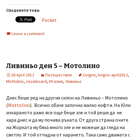
Споделете това:
Pocket
Leave a comment
Ливиньо ден 5 – Мотолино
26 April 2012
Пътешествия
Livigno
,
livigno-april2012
,
Mottolino
,
snowboard
,
Италия
,
Ливиньо
Днес беше ред на другия склон на Ливиньо – Мотолино
(
Mottolino
). Всичко обаче започна малко кофти. На Юли
изкараното рамо все още беше зле и той реши да не
кара днес и да му почива ръката. От друга страна очите
на Жорката му бяха много зле и не можеше да гледа на
светло. И той отпадна от карането. Така само двамата с