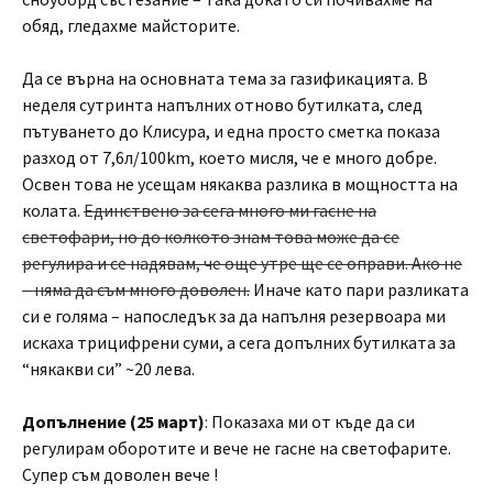
обяд, гледахме майсторите.
Да се върна на основната тема за газификацията. В
неделя сутринта напълних отново бутилката, след
пътуването до Клисура, и една просто сметка показа
разход от 7,6л/100km, което мисля, че е много добре.
Освен това не усещам някаква разлика в мощността на
колата.
Единствено за сега много ми гасне на
светофари, но до колкото знам това може да се
регулира и се надявам, че още утре ще се оправи. Ако не
– няма да съм много доволен.
Иначе като пари разликата
си е голяма – напоследък за да напълня резервоара ми
искаха трицифрени суми, а сега допълних бутилката за
“някакви си” ~20 лева.
Допълнение (25 март)
: Показаха ми от къде да си
регулирам оборотите и вече не гасне на светофарите.
Супер съм доволен вече !