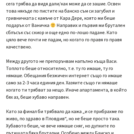
сега трябва да видя дали/как може да се зашие. Освен
това някъде по пистите на банско съм си загубил и
гривничката с камъче от Кара Дере, която ми беше
подарък от Ваничка
Направих и първия ми брутален
сблъсък със скиор и още едно по-лошо падане. Като
цяло вече почти не падам, но когато го правя го правя
качествено.
Между другото не препоръчвам напълно къща Васи.
Топлото беше относително, т.е. ту го имаше, ту го
нямаше. Обещания безжичен интернет също го имаше
само за 2-3 часа единия ден. Хазяите също ги нямаше
когато ти трябват за нещо. Иначе апартамента, в който
бях аз, беше хубаво направен.
Като за финал би трябвало да кажа „и се прибрахме по
живо, по здраво в Пловдив“, но не беше просто така.
Хубавото беше, че вече нямаше сняг, но дупките по
пътищата бяха брутални. Особено между Банско и