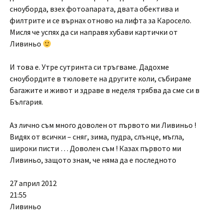
сноуборда, взех фотоапарата, двата обектива и
филтрите и се върнах отново на лифта за Каросело.
Мисля че успях да си направя хубави картички от
Ливиньо
И това е. Утре сутринта си тръгваме. Дадохме
сноубордите в тюловете на другите коли, събираме
багажите и живот и здраве в неделя трябва да сме си в
България.
Аз лично съм много доволен от първото ми Ливиньо !
Видях от всички – сняг, зима, пудра, слънце, мъгла,
широки писти … Доволен съм ! Казах първото ми
Ливиньо, защото знам, че няма да е последното
27 април 2012
21:55
Ливиньо