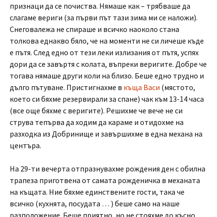
признаци да се почиства. Нямаше как – трябваше да
слагаме вериги (за първи път тази зима ми се наложи).
Снеговалежа не спираше и всичко наоколо стана
толкова еднакво бяло, че на моменти не си личеше къде
е пътя. След едно от тези леки излизания от пътя, успях
дори да се завъртя с колата, въпреки веригите. Добре че
тогава нямаше други коли на близо. Беше едно трудно и
дълго пътуване. Пристигнахме в
къща Васи
(мястото,
което си бяхме резервирали за спане) чак към 13-14 часа
(все още бяхме с веригите). Решихме че вече не си
струва тепърва да ходим да караме и отидохме на
разходка из Добринище и завършихме в една механа на
центъра.
На 29-ти вечерта отпразнувахме рождения ден с обилна
трапеза приготвена от самата рожденичка в механата
на къщата. Ние бяхме единствените гости, така че
всичко (кухнята, посудата … ) беше само на наше
разположение. Беше приятно, но не стояхме до късно,