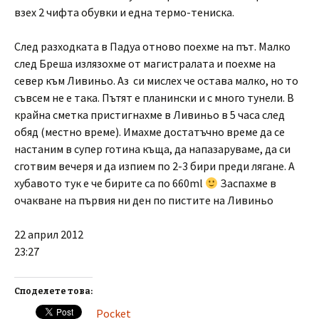
взех 2 чифта обувки и една термо-тениска.
След разходката в Падуа отново поехме на път. Малко
след Бреша излязохме от магистралата и поехме на
север към Ливиньо. Аз си мислех че остава малко, но то
съвсем не е така. Пътят е планински и с много тунели. В
крайна сметка пристигнахме в Ливиньо в 5 часа след
обяд (местно време). Имахме достатъчно време да се
настаним в супер готина къща, да напазаруваме, да си
сготвим вечеря и да изпием по 2-3 бири преди лягане. А
хубавото тук е че бирите са по 660ml
Заспахме в
очакване на първия ни ден по пистите на Ливиньо
22 април 2012
23:27
Споделете това:
Pocket