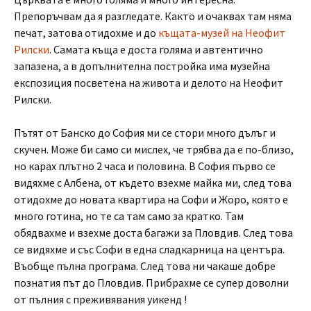
Препоръчвам да я разгледате. Както и очаквах там няма
печат, затова отидохме и до
къщата-музей на Неофит
Рилски
. Самата къща е доста голяма и автентично
запазена, а в допълнителна постройка има музейна
експозиция посветена на живота и делото на Неофит
Рилски.
Пътят от Банско до София ми се стори много дълъг и
скучен. Може би само си мислех, че трябва да е по-близо,
но карах плътно 2 часа и половина. В София първо се
видяхме с Албена, от където взехме майка ми, след това
отидохме до новата квартира на Софи и Жоро, която е
много готина, но те са там само за кратко. Там
обядвахме и взехме доста багажи за Пловдив. След това
се видяхме и със Софи в една сладкарница на центъра.
Въобще пълна програма. След това ни чакаше добре
познатия път до Пловдив. Прибрахме се супер доволни
от пълния с преживявания уикенд !