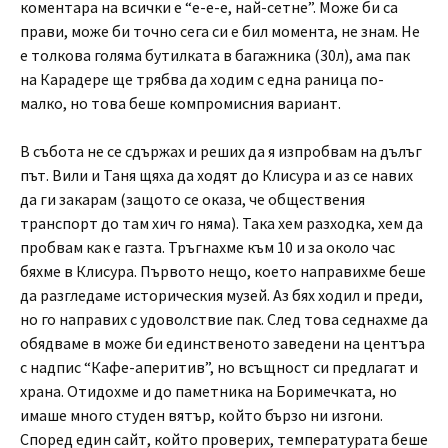
коментара на всички е “е-е-е, най-сетне”. Може би са
прави, може би точно сега си е бил момента, не знам. Не
е толкова голяма бутилката в багажника (30л), ама пак
на Карадере ще трябва да ходим с една раница по-
малко, но това беше компромисния вариант.
В събота не се сдържах и реших да я изпробвам на дълъг
път. Вили и Таня щяха да ходят до Клисура и аз се навих
да ги закарам (защото се оказа, че обществения
транспорт до там хич го няма). Така хем разходка, хем да
пробвам как е газта. Тръгнахме към 10 и за около час
бяхме в Клисура. Първото нещо, което направихме беше
да разгледаме историческия музей. Аз бях ходил и преди,
но го направих с удоволствие пак. След това седнахме да
обядваме в може би единственото заведени на центъра
с надпис “Кафе-аперитив”, но всъщност си предлагат и
храна. Отидохме и до паметника на Боримечката, но
имаше много студен вятър, който бързо ни изгони.
Според един сайт, който проверих, температурата беше