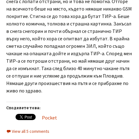
снега с лопати отстрани, но и това не помогна. Отгоре
на всичкото беше на място, където нямаше никакво GSM
покритие. Стигна се до това хора да бутат ТИР-а. Беше
колкото комична, толкова и страшна картинка. Закъсал
в снега снегорин и почти обърнал се странично ТИР
върху него, който хора се опитват да избутат. В крайна
сметка случайно попаднал огромен ЗИЛ, който също
чакаше на опашката дойте и издърпа ТИР-а. Според мен
ТИР-а се потроши отстрани, но май нямаше друг начин
да се измъкнат. Така след близо 40 минутно чакане пътя
се отпуши и ние успяхме да продължим към Пловдив.
Нямаше други произшествия на пътя и се прибрахме по
живо по здраво.
Споделете това:
Pocket
View all 5 comments