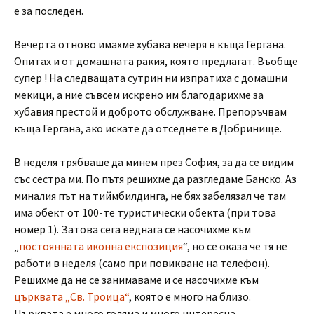
е за последен.
Вечерта отново имахме хубава вечеря в къща Гергана.
Опитах и от домашната ракия, която предлагат. Въобще
супер ! На следващата сутрин ни изпратиха с домашни
мекици, а ние съвсем искрено им благодарихме за
хубавия престой и доброто обслужване. Препоръчвам
къща Гергана, ако искате да отседнете в Добринище.
В неделя трябваше да минем през София, за да се видим
със сестра ми. По пътя решихме да разгледаме Банско. Аз
миналия път на тиймбилдинга, не бях забелязал че там
има обект от 100-те туристически обекта (при това
номер 1). Затова сега веднага се насочихме към
„
постоянната иконна експозиция
“, но се оказа че тя не
работи в неделя (само при повикване на телефон).
Решихме да не се занимаваме и се насочихме към
църквата „Св. Троица“
, която е много на близо.
Църквата е много голяма и много интересна.