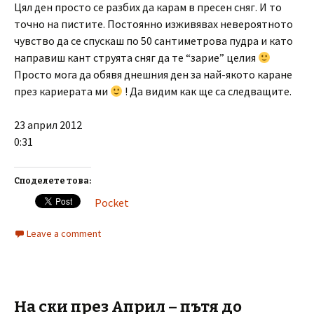
Цял ден просто се разбих да карам в пресен сняг. И то
точно на пистите. Постоянно изживявах невероятното
чувство да се спускаш по 50 сантиметрова пудра и като
направиш кант струята сняг да те “зарие” целия
Просто мога да обявя днешния ден за най-якото каране
през кариерата ми
! Да видим как ще са следващите.
23 април 2012
0:31
Споделете това:
Pocket
Leave a comment
На ски през Април – пътя до