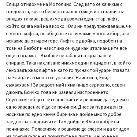
Елица отидохме на Мотолино. След като се качихме с
гондолата, която беше за правостоящи и за първи път
виждах такава, решихме да вземем един стар лифт,
който качва най на високо. Юли ни предупреждаваше. че
е много кофти, но общо взето нямахме много избор, ако
искахме да отидем горе. Лифта е двойка, подобен на
този на Безбог и наистина се чудя как италиaнците все
още го държат. Въобще не забавя на тръгване и
спиране. Така на слизане имахме един инцидент, в който
леко задържах лифта и като го пуснах той удари главата
на Елица и аз много се уплаших. Наистина, Ели,
съжалявам ! За радост май няма нищо сериозно, освен
джонга. Всичко това ни развали настроението.
Спуснахме общо взето две писти и решихме да седнем в
едно заведение и да си починем. Днес за първи ден си
носихме по едно кенче биричка и дойде много добре
заедно със сандвичите. Там дойде и Юли и добре си
починахме. Полафихме и решихме да слезем и да отидем
на другия склон на познатите ни писти. Нещо не ни