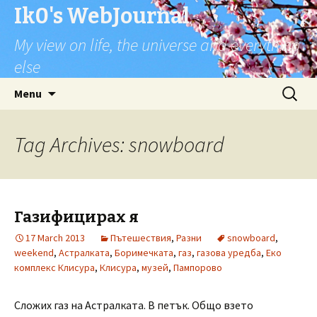
Ik0's WebJournal
My view on life, the universe and everything
else
Skip
Search
Menu
to
for:
content
Tag Archives: snowboard
Газифицирах я
17 March 2013
Пътешествия
,
Разни
snowboard
,
weekend
,
Астралката
,
Боримечката
,
газ
,
газова уредба
,
Еко
комплекс Клисура
,
Клисура
,
музей
,
Пампорово
Сложих газ на Астралката. В петък. Общо взето