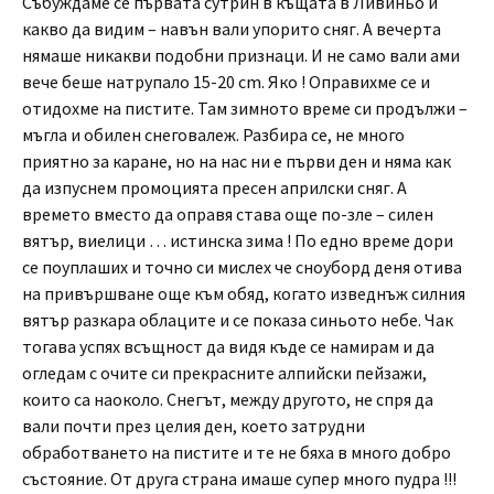
Събуждаме се първата сутрин в къщата в Ливиньо и
какво да видим – навън вали упорито сняг. А вечерта
нямаше никакви подобни признаци. И не само вали ами
вече беше натрупало 15-20 cm. Яко ! Оправихме се и
отидохме на пистите. Там зимното време си продължи –
мъгла и обилен снеговалеж. Разбира се, не много
приятно за каране, но на нас ни е първи ден и няма как
да изпуснем промоцията пресен априлски сняг. А
времето вместо да оправя става още по-зле – силен
вятър, виелици … истинска зима ! По едно време дори
се поуплаших и точно си мислех че сноуборд деня отива
на привършване още към обяд, когато изведнъж силния
вятър разкара облаците и се показа синьото небе. Чак
тогава успях всъщност да видя къде се намирам и да
огледам с очите си прекрасните алпийски пейзажи,
които са наоколо. Снегът, между другото, не спря да
вали почти през целия ден, което затрудни
обработването на пистите и те не бяха в много добро
състояние. От друга страна имаше супер много пудра !!!