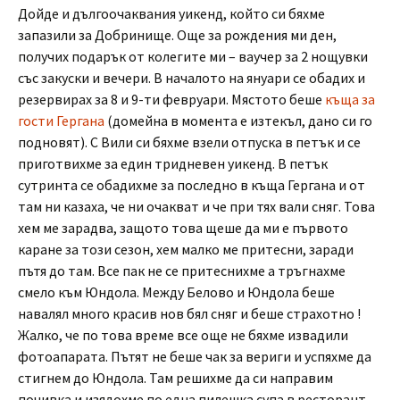
Дойде и дългоочаквания уикенд, който си бяхме
запазили за Добринище. Още за рождения ми ден,
получих подарък от колегите ми – ваучер за 2 нощувки
със закуски и вечери. В началото на януари се обадих и
резервирах за 8 и 9-ти февруари. Мястото беше
къща за
гости Гергана
(домейна в момента е изтекъл, дано си го
подновят). С Вили си бяхме взели отпуска в петък и се
приготвихме за един тридневен уикенд. В петък
сутринта се обадихме за последно в къща Гергана и от
там ни казаха, че ни очакват и че при тях вали сняг. Това
хем ме зарадва, защото това щеше да ми е първото
каране за този сезон, хем малко ме притесни, заради
пътя до там. Все пак не се притеснихме а тръгнахме
смело към Юндола. Между Белово и Юндола беше
навалял много красив нов бял сняг и беше страхотно !
Жалко, че по това време все още не бяхме извадили
фотоапарата. Пътят не беше чак за вериги и успяхме да
стигнем до Юндола. Там решихме да си направим
почивка и изядохме по една пилешка супа в ресторант