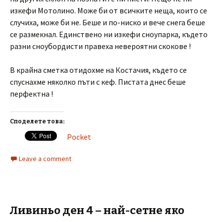
изкефи Мотолино. Може би от всичките неща, които се
случиха, може би не. Беше и по-ниско и вече снега беше
се размекнал. Единствено ни изкефи сноупарка, където
разни сноубордисти правеха невероятни скокове !
В крайна сметка отидохме на Костачия, където се
спуснахме няколко пъти с кеф. Пистата днес беше
перфектна !
Споделете това:
Pocket
Leave a comment
Ливиньо ден 4 – най-сетне яко