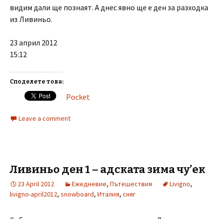
видим дали ще познаят. А днес явно ще е ден за разходка
из Ливиньо.
23 април 2012
15:12
Споделете това:
Pocket
Leave a comment
Ливиньо ден 1 – адската зима чу’ек
23 April 2012
Ежедневие
,
Пътешествия
Livigno
,
livigno-april2012
,
snowboard
,
Италия
,
сняг