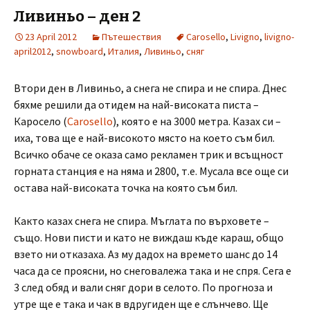
Ливиньо – ден 2
23 April 2012
Пътешествия
Carosello
,
Livigno
,
livigno-
april2012
,
snowboard
,
Италия
,
Ливиньо
,
сняг
Втори ден в Ливиньо, а снега не спира и не спира. Днес
бяхме решили да отидем на най-високата писта –
Каросело (
Carosello
), която е на 3000 метра. Казах си –
иха, това ще е най-високото място на което съм бил.
Всичко обаче се оказа само рекламен трик и всъщност
горната станция е на няма и 2800, т.е. Мусала все още си
остава най-високата точка на която съм бил.
Както казах снега не спира. Мъглата по върховете –
също. Нови писти и като не виждаш къде караш, общо
взето ни отказаха. Аз му дадох на времето шанс до 14
часа да се проясни, но снеговалежа така и не спря. Сега е
3 след обяд и вали сняг дори в селото. По прогноза и
утре ще е така и чак в вдругиден ще е слънчево. Ще