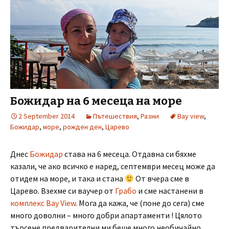
Божидар на 6 месеца на море
2 September 2014
Пътешествия
,
Разни
Bay view
,
Божидар
,
море
,
рожден ден
,
Царево
Днес
Божидар
става на 6 месеца. Отдавна си бяхме
казали, че ако всичко е наред, септември месец може да
отидем на море, и така и стана
От вчера сме в
Царево. Взехме си ваучер от
Грабо
и сме настанени в
комплекс Bay View
. Мога да кажа, че (поне до сега) сме
много доволни – много добри апартаменти ! Цялото
търсене предварителни ми беше много необичайно,