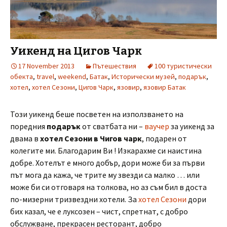
Уикенд на Цигов Чарк
17 November 2013
Пътешествия
100 туристически
обекта
,
travel
,
weekend
,
Батак
,
Исторически музей
,
подарък
,
хотел
,
хотел Сезони
,
Цигов Чарк
,
язовир
,
язовир Батак
Този уикенд беше посветен на използването на
поредния
подарък
от сватбата ни –
ваучер
за уикенд за
двама в
хотел Сезони в Чигов чарк
, подарен от
колегите ми. Благодарим Ви ! Изкарахме си наистина
добре. Хотелът е много добър, дори може би за първи
път мога да кажа, че трите му звезди са малко … или
може би си отговаря на толкова, но аз съм бил в доста
по-мизерни тризвездни хотели. За
хотел Сезони
дори
бих казал, че е луксозен – чист, спретнат, с добро
обслужване, прекрасен ресторант, добро