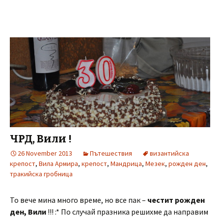
ЧРД, Вили !
26 November 2013
Пътешествия
византийска
крепост
,
Вила Армира
,
крепост
,
Мандрица
,
Мезек
,
рожден ден
,
тракийска гробница
То вече мина много време, но все пак –
честит рожден
ден, Вили
!!! :* По случай празника решихме да направим