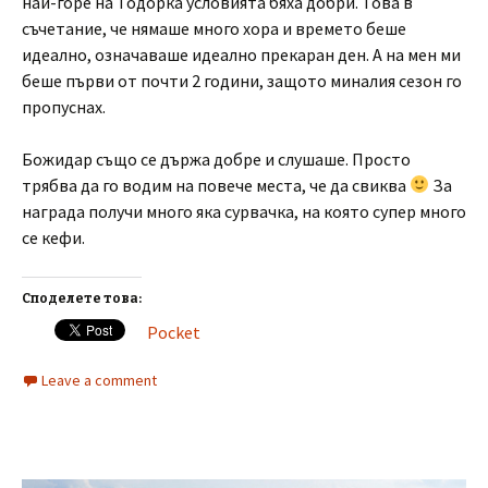
най-горе на Тодорка условията бяха добри. Това в
съчетание, че нямаше много хора и времето беше
идеално, означаваше идеално прекаран ден. А на мен ми
беше първи от почти 2 години, защото миналия сезон го
пропуснах.
Божидар също се държа добре и слушаше. Просто
трябва да го водим на повече места, че да свиква
За
награда получи много яка сурвачка, на която супер много
се кефи.
Споделете това:
Pocket
Leave a comment