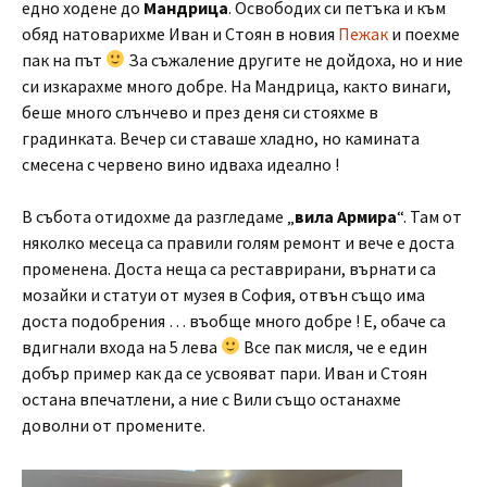
едно ходене до
Мандрица
. Освободих си петъка и към
обяд натоварихме Иван и Стоян в новия
Пежак
и поехме
пак на път
За съжаление другите не дойдоха, но и ние
си изкарахме много добре. На Мандрица, както винаги,
беше много слънчево и през деня си стояхме в
градинката. Вечер си ставаше хладно, но камината
смесена с червено вино идваха идеално !
В събота отидохме да разгледаме „
вила Армира
“. Там от
няколко месеца са правили голям ремонт и вече е доста
променена. Доста неща са реставрирани, върнати са
мозайки и статуи от музея в София, отвън също има
доста подобрения … въобще много добре ! Е, обаче са
вдигнали входа на 5 лева
Все пак мисля, че е един
добър пример как да се усвояват пари. Иван и Стоян
остана впечатлени, а ние с Вили също останахме
доволни от промените.