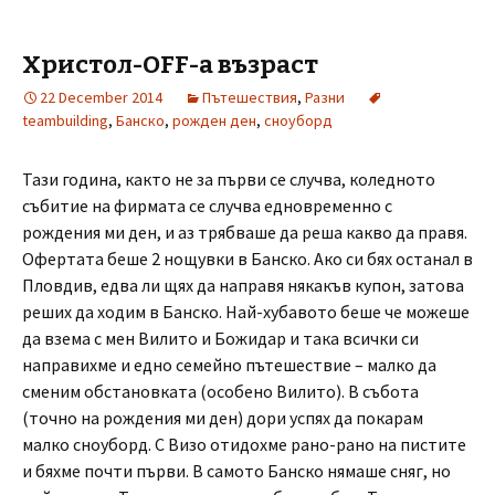
Христол-OFF-а възраст
22 December 2014
Пътешествия
,
Разни
teambuilding
,
Банско
,
рожден ден
,
сноуборд
Тази година, както не за първи се случва, коледното
събитие на фирмата се случва едновременно с
рождения ми ден, и аз трябваше да реша какво да правя.
Офертата беше 2 нощувки в Банско. Ако си бях останал в
Пловдив, едва ли щях да направя някакъв купон, затова
реших да ходим в Банско. Най-хубавото беше че можеше
да взема с мен Вилито и Божидар и така всички си
направихме и едно семейно пътешествие – малко да
сменим обстановката (особено Вилито). В събота
(точно на рождения ми ден) дори успях да покарам
малко сноуборд. С Визо отидохме рано-рано на пистите
и бяхме почти първи. В самото Банско нямаше сняг, но