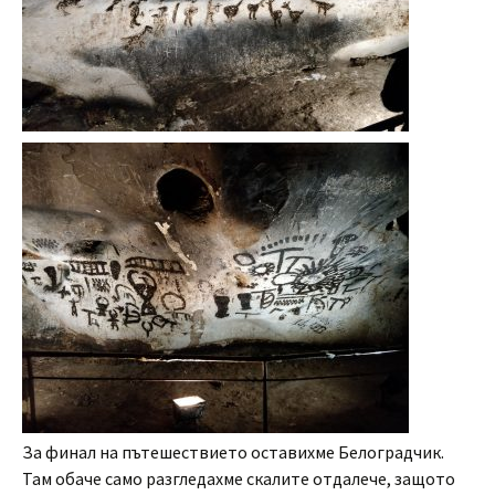
За финал на пътешествието оставихме Белоградчик.
Там обаче само разгледахме скалите отдалече, защото