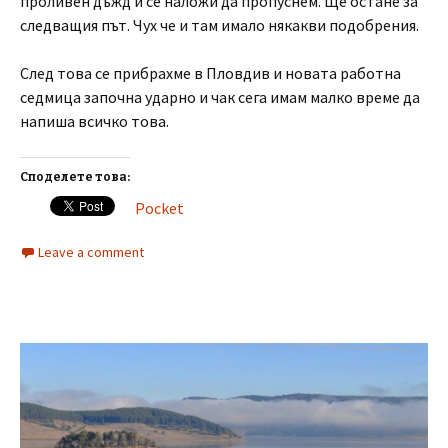
проливен дъжд и се наложи да пропуснем. Ще остане за
следващия път. Чух че и там имало някакви подобрения.
След това се прибрахме в Пловдив и новата работна
седмица започна ударно и чак сега имам малко време да
напиша всичко това.
Споделете това:
Pocket
Leave a comment