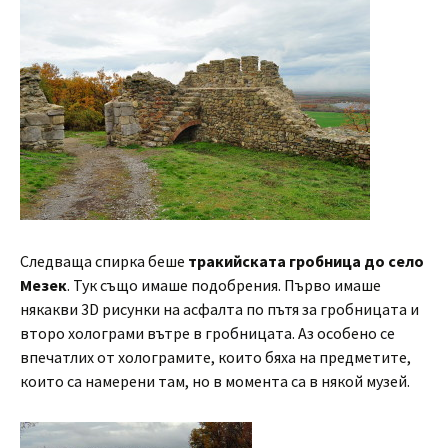
Следваща спирка беше
тракийската гробница до село
Мезек
. Тук също имаше подобрения. Първо имаше
някакви 3D рисунки на асфалта по пътя за гробницата и
второ холограми вътре в гробницата. Аз особено се
впечатлих от холограмите, които бяха на предметите,
които са намерени там, но в момента са в някой музей.