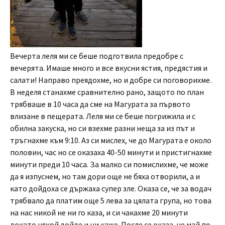
Вечерта леля ми се беше подготвила предобре с
вечерята. Имаше много и все вкусни ястия, предястия и
салати! Направо преядохме, но и добре си поговорихме.
В неделя станахме сравнително рано, защото по план
трябваше в 10 часа да сме на Магурата за първото
влизане в пещерата. Леля ми се беше погрижила и с
обилна закуска, но си взехме разни неща за из път и
тръгнахме към 9:10. Аз си мислех, че до Магурата е около
половин, час но се оказаха 40-50 минути и пристигнахме
минути преди 10 часа. За малко си помислихме, че може
да я изпуснем, но там дори още не бяха отворили, а и
като дойдоха се държаха супер зле. Оказа се, че за водач
трябвало да платим още 5 лева за цялата група, но това
на нас никой не ни го каза, и си чакахме 20 минути
докато някой дойде и ни каже. После се оказа, че май по