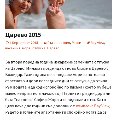
Царево 2015
1 September 2015
Пътешествия
,
Разни
Bay view
,
ваканция
,
море
,
отпуска
,
Царево
За втора поредна година изкарахме семейната отпуска
на Царево. Миналата седмица отново бяхме в Царево с
Божидар. Тази година вече гледаше морето по-малко
стреснато и дори последните дни се отпусна да отива
към водата и да ходи спокойно по пясъка (което му беше
малко неприятно в началото). Първите три дни дори ни
бяха “на гости” Софи и Жоро и се видяхме и с тях. Като
цяло вече две години сме доволни от
комплекс Bay View
,
където в големите апартаменти спокойно могат да се