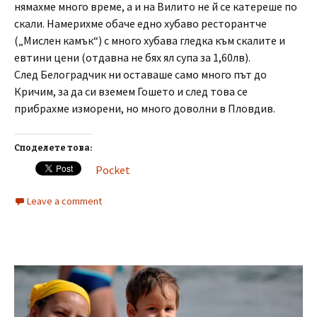
нямахме много време, а и на Вилито не й се катереше по
скали. Намерихме обаче едно хубаво ресторантче
(„Мислен камък“) с много хубава гледка към скалите и
евтини цени (отдавна не бях ял супа за 1,60лв).
След Белоградчик ни оставаше само много път до
Кричим, за да си вземем Гошето и след това се
прибрахме изморени, но много доволни в Пловдив.
Споделете това:
Pocket
Leave a comment