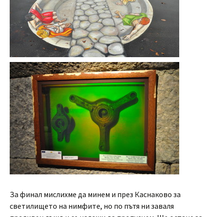
За финал мислихме да минем и през Каснаково за
светилището на нимфите, но по пътя ни заваля