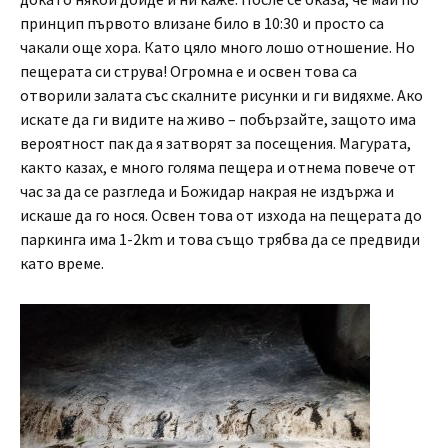
принцип първото влизане било в 10:30 и просто са
чакали още хора. Като цяло много лошо отношение. Но
пещерата си струва! Огромна е и освен това са
отворили залата със скалните рисунки и ги видяхме. Ако
искате да ги видите на живо – побързайте, защото има
вероятност пак да я затворят за посещения. Магурата,
както казах, е много голяма пещера и отнема повече от
час за да се разгледа и Божидар накрая не издържа и
искаше да го нося. Освен това от изхода на пещерата до
паркинга има 1-2km и това също трябва да се предвиди
като време.