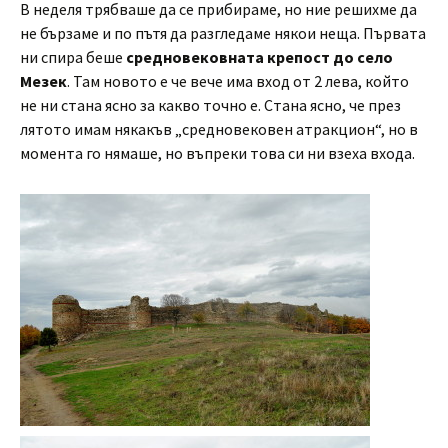
В неделя трябваше да се прибираме, но ние решихме да
не бързаме и по пътя да разгледаме някои неща. Първата
ни спира беше
средновековната крепост до село
Мезек
. Там новото е че вече има вход от 2 лева, който
не ни стана ясно за какво точно е. Стана ясно, че през
лятото имам някакъв „средновековен атракцион“, но в
момента го нямаше, но въпреки това си ни взеха входа.