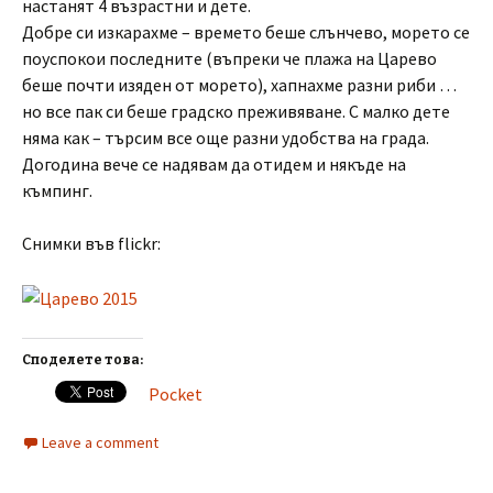
настанят 4 възрастни и дете.
Добре си изкарахме – времето беше слънчево, морето се
поуспокои последните (въпреки че плажа на Царево
беше почти изяден от морето), хапнахме разни риби …
но все пак си беше градско преживяване. С малко дете
няма как – търсим все още разни удобства на града.
Догодина вече се надявам да отидем и някъде на
къмпинг.
Снимки във flickr:
Споделете това:
Pocket
Leave a comment