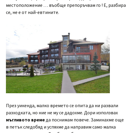
местоположение … въобще препоръчвам го ! Е, разбира
се, не е от най-евтините.
През уикенда, малко времето се опита да ни развали
разходката, но ние не му се дадохме. Дори използвах
мъгливото време
да поснимам повече. Заминахме още
в петък следобяд и успяхме да направим само малка