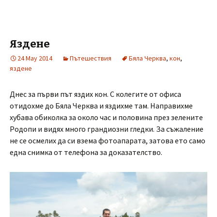
Яздене
24 May 2014
Пътешествия
Бяла Черква
,
кон
,
яздене
Днес за първи път яздих кон. С колегите от офиса
отидохме до Бяла Черква и яздихме там. Направихме
хубава обиколка за около час и половина през зелените
Родопи и видях много грандиозни гледки. За съжаление
не се осмелих да си взема фотоапарата, затова ето само
една снимка от телефона за доказателство.