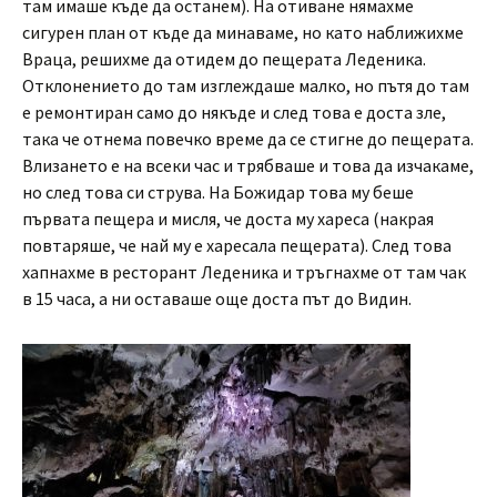
там имаше къде да останем). На отиване нямахме
сигурен план от къде да минаваме, но като наближихме
Враца, решихме да отидем до пещерата Леденика.
Отклонението до там изглеждаше малко, но пътя до там
е ремонтиран само до някъде и след това е доста зле,
така че отнема повечко време да се стигне до пещерата.
Влизането е на всеки час и трябваше и това да изчакаме,
но след това си струва. На Божидар това му беше
първата пещера и мисля, че доста му хареса (накрая
повтаряше, че най му е харесала пещерата). След това
хапнахме в ресторант Леденика и тръгнахме от там чак
в 15 часа, а ни оставаше още доста път до Видин.