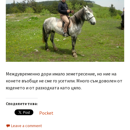
Междувременно дори имало земетресение, но ние на
конете въобще не сме го усетили. Много съм доволен от
язденето и от разходката като цяло.
Споделете това:
Pocket
Leave a comment