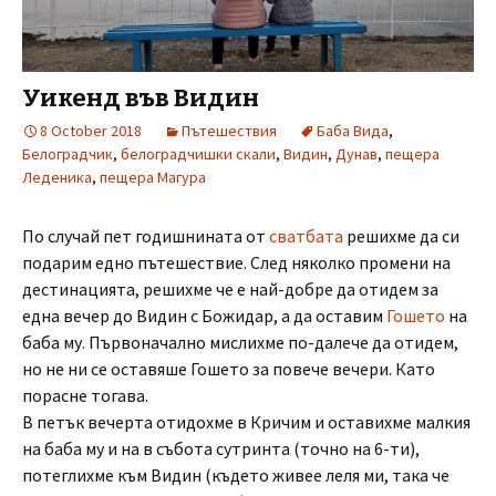
Уикенд във Видин
8 October 2018
Пътешествия
Баба Вида
,
Белоградчик
,
белоградчишки скали
,
Видин
,
Дунав
,
пещера
Леденика
,
пещера Магура
По случай пет годишнината от
сватбата
решихме да си
подарим едно пътешествие. След няколко промени на
дестинацията, решихме че е най-добре да отидем за
една вечер до Видин с Божидар, а да оставим
Гошето
на
баба му. Първоначално мислихме по-далече да отидем,
но не ни се оставяше Гошето за повече вечери. Като
порасне тогава.
В петък вечерта отидохме в Кричим и оставихме малкия
на баба му и на в събота сутринта (точно на 6-ти),
потеглихме към Видин (където живее леля ми, така че