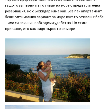
защото за първи път отивам на море с предварителна
резервация, но с Божидар няма как. Все пак апартамент
беше оптималния вариант за море когато отиваш с бебе
– има си всички необходими удобства. Но стига
приказки, ето как видя първото си море