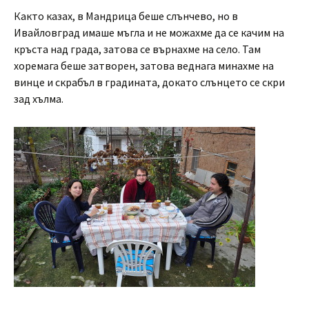
Както казах, в Мандрица беше слънчево, но в
Ивайловград имаше мъгла и не можахме да се качим на
кръста над града, затова се върнахме на село. Там
хоремага беше затворен, затова веднага минахме на
винце и скрабъл в градината, докато слънцето се скри
зад хълма.