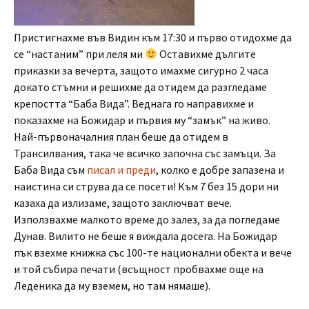
Пристигнахме във Видин към 17:30 и първо отидохме да
се “настаним” при леля ми
Оставихме дългите
приказки за вечерта, защото имахме сигурно 2 часа
докато стъмни и решихме да отидем да разгледаме
крепостта “Баба Вида”. Веднага го направихме и
показахме на Божидар и първия му “замък” на живо.
Най-първоначалния план беше да отидем в
Трансилвания, така че всичко започна със замъци. За
Баба Вида съм
писал и преди
, колко е добре запазена и
наистина си струва да се посети! Към 7 без 15 дори ни
казаха да излизаме, защото заключват вече.
Използвахме малкото време до залез, за да погледаме
Дунав. Вилито не беше я виждала досега. На Божидар
пък взехме книжка със 100-те национални обекта и вече
и той събира печати (всъщност пробвахме още на
Леденика да му вземем, но там нямаше).