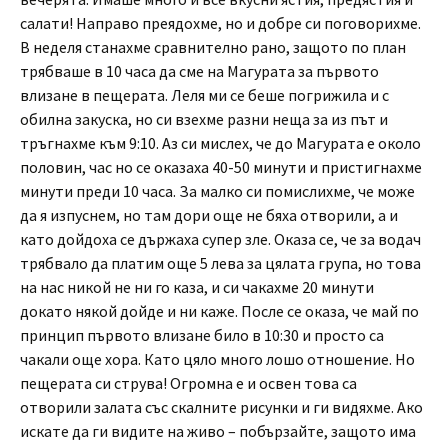
салати! Направо преядохме, но и добре си поговорихме.
В неделя станахме сравнително рано, защото по план
трябваше в 10 часа да сме на Магурата за първото
влизане в пещерата. Леля ми се беше погрижила и с
обилна закуска, но си взехме разни неща за из път и
тръгнахме към 9:10. Аз си мислех, че до Магурата е около
половин, час но се оказаха 40-50 минути и пристигнахме
минути преди 10 часа. За малко си помислихме, че може
да я изпуснем, но там дори още не бяха отворили, а и
като дойдоха се държаха супер зле. Оказа се, че за водач
трябвало да платим още 5 лева за цялата група, но това
на нас никой не ни го каза, и си чакахме 20 минути
докато някой дойде и ни каже. После се оказа, че май по
принцип първото влизане било в 10:30 и просто са
чакали още хора. Като цяло много лошо отношение. Но
пещерата си струва! Огромна е и освен това са
отворили залата със скалните рисунки и ги видяхме. Ако
искате да ги видите на живо – побързайте, защото има