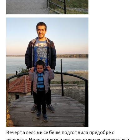
Вечерта леля ми се беше подготвила предобре с
вечерята. Имаше много и все вкусни ястия, предястия и