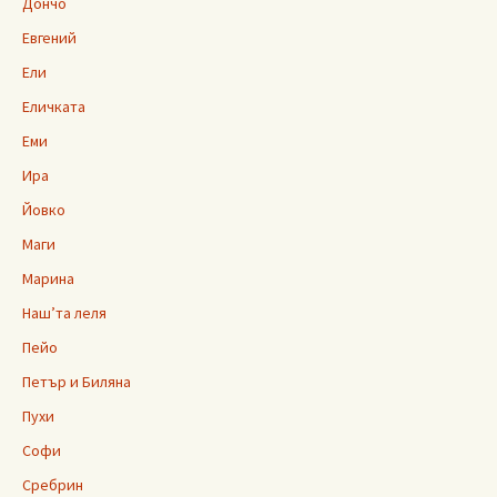
Дончо
Евгений
Ели
Еличката
Еми
Ира
Йовко
Маги
Марина
Наш’та леля
Пейо
Петър и Биляна
Пухи
Софи
Сребрин