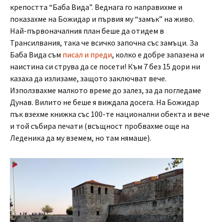
крепостта “Баба Вида”. Веднага го направихме и
показахме на Божидар и първия му “замък” на живо.
Най-първоначалния план беше да отидем в
Трансилвания, така че всичко започна със замъци. За
Баба Вида съм
писал и преди
, колко е добре запазена и
наистина си струва да се посети! Към 7 без 15 дори ни
казаха да излизаме, защото заключват вече.
Използвахме малкото време до залез, за да погледаме
Дунав. Вилито не беше я виждала досега. На Божидар
пък взехме книжка със 100-те национални обекта и вече
и той събира печати (всъщност пробвахме още на
Леденика да му вземем, но там нямаше).