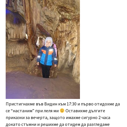
Пристигнахме във Видин към 17:30 и първо отидохме да
се “настаним” при леля ми
Оставихме дългите
приказки за вечерта, защото имахме сигурно 2 часа
докато стъмни и решихме да отидем да разгледаме