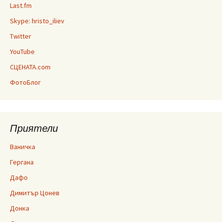
Last.fm
Skype: hristo_iliev
Twitter
YouTube
СЦЕНАТА.com
ФотоБлог
Приятели
Ваничка
Гергана
Дафо
Димитър Цонев
Донка