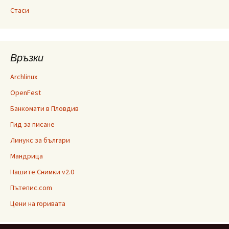
Стаси
Връзки
Archlinux
OpenFest
Банкомати в Пловдив
Гид за писане
Линукс за българи
Мандрица
Нашите Снимки v2.0
Пътепис.com
Цени на горивата