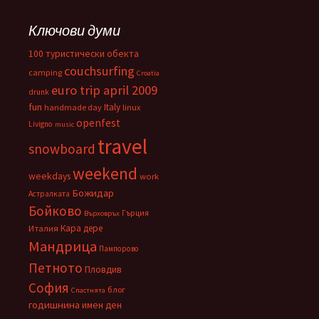
Ключови думи
100 туристически обекта
couchsurfing
camping
Croatia
euro trip april 2009
drunk
fun
Italy
handmade day
linux
openfest
Livigno
music
travel
snowboard
weekend
weekdays
work
Божидар
Астралката
Бойково
Гърция
Върховръх
Кара дере
Италия
Мандрица
Пампорово
Петното
Пловдив
София
блог
Спастнята
годишнина
имен ден