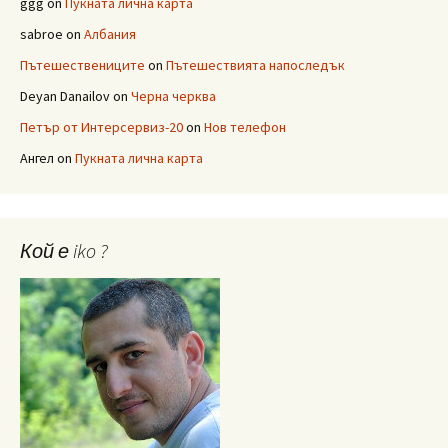
ggg
on
Пукната лична карта
sabroe
on
Албания
Пътешествениците
on
Пътешествията напоследък
Deyan Danailov
on
Черна черква
Петър от Интерсервиз-20
on
Нов телефон
Ангел
on
Пукната лична карта
Кой е iko ?