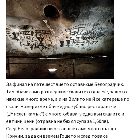
За финал на пътешествието оставихме Белоградчик.
Там обаче само разгледахме скалите отдалече, защото
нямахме много време, а и на Вилито не й се катереше по
скали. Намерихме обаче едно хубаво ресторантче
(„Мислен камък“) с много хубава гледка към скалите и
евтини цени (отдавна не бях ял супа за 1,60лв).
След Белоградчик ни оставаше само много път до
Кричим, за да си вземем Гошето и след това се