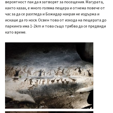
вероятност пак да я затворят за посещения. Магурата,
както казах, е много голяма пещера и отнема повече от
час за да се разгледа и Божидар накрая не издържа и
искаше да го нося. Освен това от изхода на пещерата до
паркинга има 1-2km и това също трябва да се предвиди
като време.