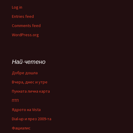
Log in
Entries feed
Comments feed
WordPress.org
Най-четено
Добре дошла
Вчера, днес и утре
Пукната лична карта
ПТП
Ядрото на Vista
Dial-up и през 2009-та
Фациалис