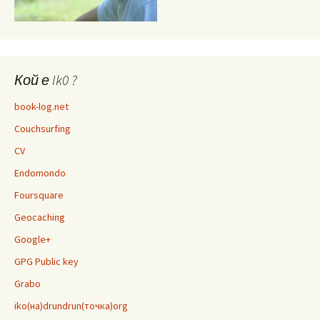
Кой е Ik0 ?
book-log.net
Couchsurfing
CV
Endomondo
Foursquare
Geocaching
Google+
GPG Public key
Grabo
iko(на)drundrun(точка)org