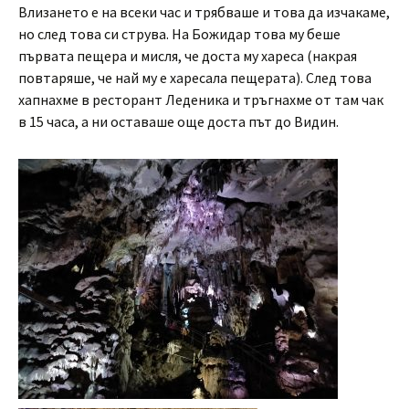
Влизането е на всеки час и трябваше и това да изчакаме,
но след това си струва. На Божидар това му беше
първата пещера и мисля, че доста му хареса (накрая
повтаряше, че най му е харесала пещерата). След това
хапнахме в ресторант Леденика и тръгнахме от там чак
в 15 часа, а ни оставаше още доста път до Видин.