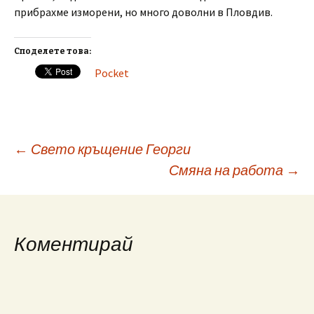
прибрахме изморени, но много доволни в Пловдив.
Споделете това:
Pocket
Post
←
Свето кръщение Георги
Смяна на работа
→
navigation
Коментирай