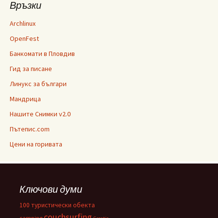
Връзки
Archlinux
OpenFest
Банкомати в Пловдив
Гид за писане
Линукс за българи
Мандрица
Нашите Снимки v2.0
Пътепис.com
Цени на горивата
Ключови думи
100 туристически обекта
couchsurfing
camping