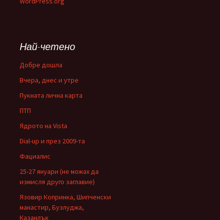
WordPress.org
Най-четено
Добре дошла
Вчера, днес и утре
Пукната лична карта
ПТП
Ядрото на Vista
Dial-up и през 2009-та
Фациалис
25-27 януари (не можах да
измисля друго заглавие)
Язовир Копринка, Шипченски
манастир, Бузлуджа,
Казанлък