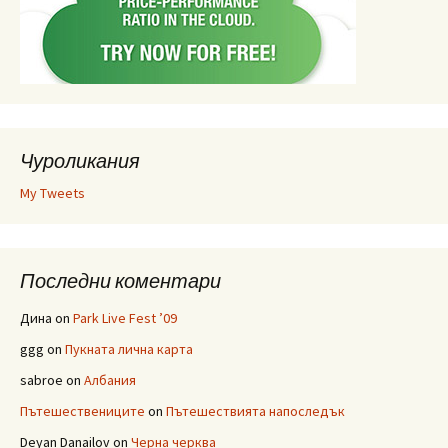
Чуроликания
My Tweets
Последни коментари
Дина
on
Park Live Fest ’09
ggg
on
Пукната лична карта
sabroe
on
Албания
Пътешествениците
on
Пътешествията напоследък
Deyan Danailov
on
Черна черква