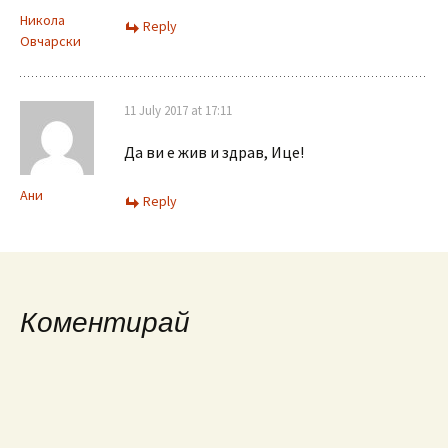
Никола
Reply
Овчарски
11 July 2017 at 17:11
Да ви е жив и здрав, Ице!
Aни
Reply
Коментирай