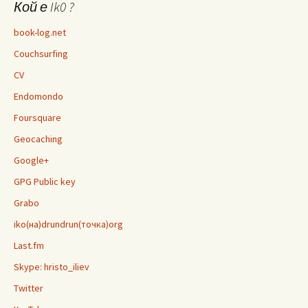
Кой е Ik0 ?
book-log.net
Couchsurfing
CV
Endomondo
Foursquare
Geocaching
Google+
GPG Public key
Grabo
iko(на)drundrun(точка)org
Last.fm
Skype: hristo_iliev
Twitter