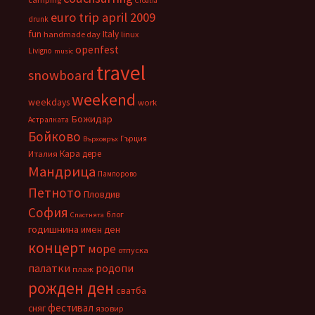
Croatia
euro trip april 2009
drunk
fun
Italy
handmade day
linux
openfest
Livigno
music
travel
snowboard
weekend
weekdays
work
Божидар
Астралката
Бойково
Гърция
Върховръх
Кара дере
Италия
Мандрица
Пампорово
Петното
Пловдив
София
блог
Спастнята
годишнина
имен ден
концерт
море
отпуска
палатки
родопи
плаж
рожден ден
сватба
фестивал
сняг
язовир