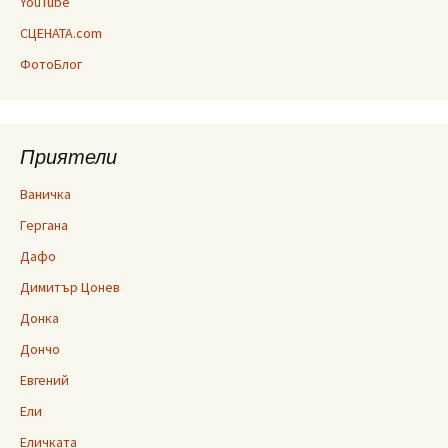
YouTube
СЦЕНАТА.com
ФотоБлог
Приятели
Ваничка
Гергана
Дафо
Димитър Цонев
Донка
Дончо
Евгений
Ели
Еличката