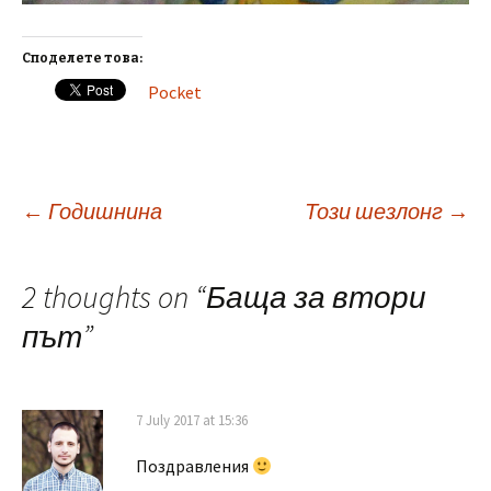
Споделете това:
Pocket
Post
←
Годишнина
Този шезлонг
→
navigation
2 thoughts on “
Баща за втори
път
”
7 July 2017 at 15:36
Поздравления