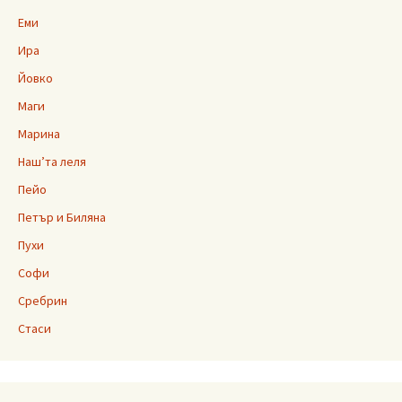
Еми
Ира
Йовко
Маги
Марина
Наш’та леля
Пейо
Петър и Биляна
Пухи
Софи
Сребрин
Стаси