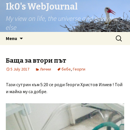
Ik0's WebJournal
My view on life, the universe and everything
else
Skip
Search
Menu
to
for:
content
Баща за втори път
5 July 2017
Лични
бебе
,
Георги
Тази сутрин към 5:20 се роди Георги Христов Илиев ! Той
и майка му са добре.