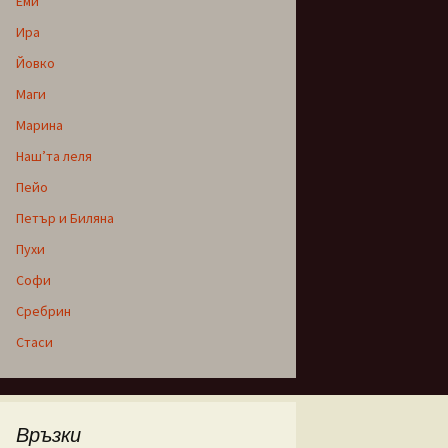
Еми
Ира
Йовко
Маги
Марина
Наш’та леля
Пейо
Петър и Биляна
Пухи
Софи
Сребрин
Стаси
Връзки