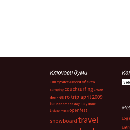
Ключови думи
Ка
Кат
100 туристически обекта
couchsurfing
camping
Croatia
euro trip april 2009
drunk
fun
Italy
handmade day
linux
Me
openfest
Livigno
music
travel
Log 
snowboard
Entr