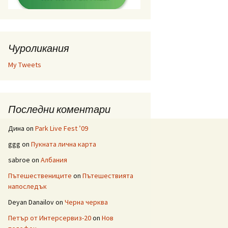
Чуроликания
My Tweets
Последни коментари
Дина
on
Park Live Fest ’09
ggg
on
Пукната лична карта
sabroe
on
Албания
Пътешествениците
on
Пътешествията
напоследък
Deyan Danailov
on
Черна черква
Петър от Интерсервиз-20
on
Нов