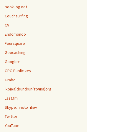
book-log.net
Couchsurfing
CV
Endomondo
Foursquare
Geocaching
Google+
GPG Public key
Grabo
iko(на)drundrun(точка)org
Last.fm
Skype: hristo_iliev
Twitter
YouTube