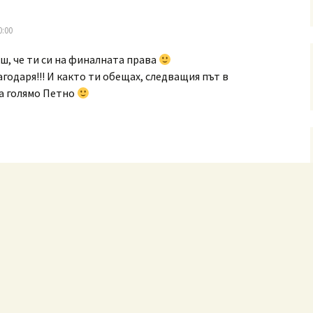
0:00
ш, че ти си на финалната права
годаря!!! И както ти обещах, следващия път в
а голямо Петно