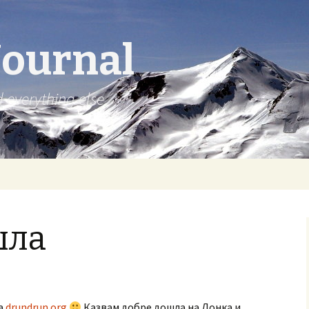
Journal
d everything else
шла
на
drundrun.org
Казвам добре дошла на Донка и