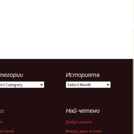
тегории
Историята
егории
Историята
ta
Най-четено
in
Добре дошла
ies feed
Вчера, днес и утре