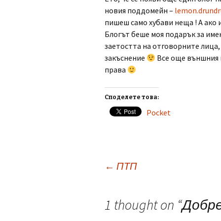
новия поддомейн –
lemon.drundr
пишеш само хубави неща ! А ако 
Блогът беше моя подарък за име
заетостта на отговорните лица, 
закъснение
Все още външния в
права
Споделете това:
Pocket
Post
←
ПТП
navigation
1 thought on “
Добр