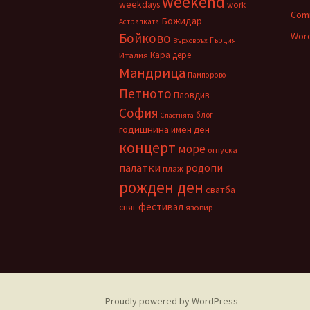
weekend
weekdays
work
Com
Божидар
Астралката
Бойково
Word
Гърция
Върховръх
Кара дере
Италия
Мандрица
Пампорово
Петното
Пловдив
София
блог
Спастнята
годишнина
имен ден
концерт
море
отпуска
палатки
родопи
плаж
рожден ден
сватба
фестивал
сняг
язовир
Proudly powered by WordPress