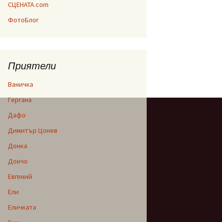
СЦЕНАТА.com
ФотоБлог
Приятели
Ваничка
Гергана
Дафо
Димитър Цонев
Донка
Дончо
Евгений
Ели
Еличката