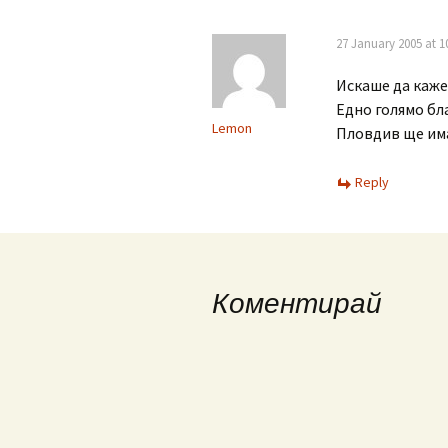
27 January 2005 at 1
Искаше да каже
Едно голямо бла
Lemon
Пловдив ще им
Reply
Коментирай