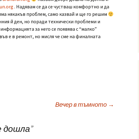
un.org
. Надявам се да се чустваш комфортно и да
има някакъв проблем, само казвай и ще го решим
нния й ден, но поради технически проблеми и
информацията за него се появява с “малко”
ъв е в ремонт, но мисля че сме на финалната
Вечер в тъмното
→
е дошла
”