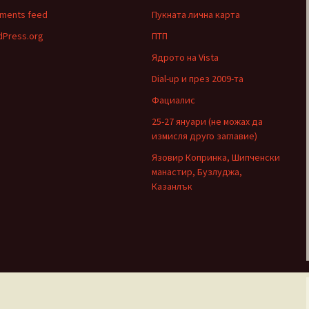
ments feed
Пукната лична карта
Press.org
ПТП
Ядрото на Vista
Dial-up и през 2009-та
Фациалис
25-27 януари (не можах да
измисля друго заглавие)
Язовир Копринка, Шипченски
манастир, Бузлуджа,
Казанлък