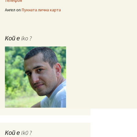
телефон
Ангел
on
Пукната лична карта
Кой е iko ?
Кой е Ik0 ?