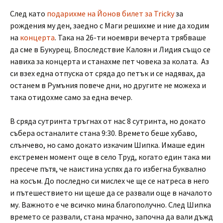
След като
подарихме на Йонов билет за Tricky
за
рождения му ден, заедно с Маги решихме и ние да ходим
на
концерта
. Така на 26-ти ноември вечерта трябваше
да сме в Букурещ. Впоследствие Калоян и Лидия също се
навиха за концерта и станахме пет човека за колата. Аз
си взех една отпуска от сряда до петък и се надявах, да
останем в Румъния повече дни, но другите не можеха и
така отидохме само за една вечер.
В сряда сутринта тръгнах от нас 8 сутринта, но докато
събера останалите стана 9:30. Времето беше хубаво,
слънчево, но само докато изкачим Шипка. Имаше един
екстремен момент още в село Труд, когато един така ми
пресече пътя, че наистина успях да го избегна буквално
на косъм. До последно си мислех че ще се натреса в него
и пътешествието ни щеше да се развали още в началото
му. Важното е че всичко мина благополучно. След Шипка
времето се развали, стана мрачно, започна да вали дъжд