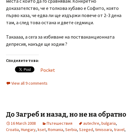
места с които да го сравнявам. Конкретно
доказателство, че е толкова хубаво е Софито, която
първо каза, че едва ли ще издържи повече от 2-3 дена
там, а след това остана и двете седмици.
Такаааа, а сега за избиване на постваканционната
депресия, накъде ще ходим ?
Споделете това:
Pocket
View all 9 comments
До Загреб и назад, но не на обратно
16 March 2008
Пътешествия
autechre
,
bulgaria
,
Croatia
,
Hungary
,
kset
,
Romania
,
Serbia
,
Szeged
,
timisoara
,
travel
,