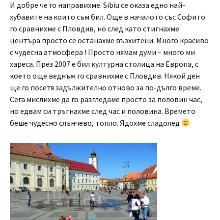
И добре че го направихме. Sibiu се оказа едно най-
хубавите на които съм бил. Още в началото със Софито
го сравнихме с Пловдив, но след като стигнахме
центъра просто се останахме възхитени. Много красиво
с чудесна атмосфера ! Просто нямам думи – много ми
хареса. През 2007 е бил културна столица на Европа, с
което още веднъж го сравнихме с Пловдив. Някой ден
ще го посетя задължително отново за по-дълго време.
Сега мислихме да го разгледаме просто за половин час,
но едвам си тръгнахме след час и половина. Времето
беше чудесно слънчево, топло. Ядохме сладолед