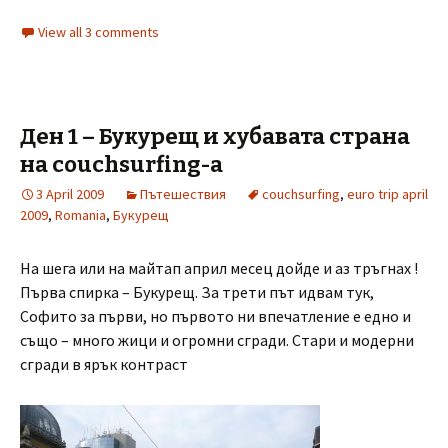
View all 3 comments
Ден 1 – Букурещ и хубавата страна
на couchsurfing-а
3 April 2009
Пътешествия
couchsurfing
,
euro trip april
2009
,
Romania
,
Букурещ
На шега или на майтап април месец дойде и аз тръгнах !
Първа спирка – Букурещ. За трети път идвам тук,
Софито за първи, но първото ни впечатление е едно и
също – много жици и огромни сгради. Стари и модерни
сгради в ярък контраст