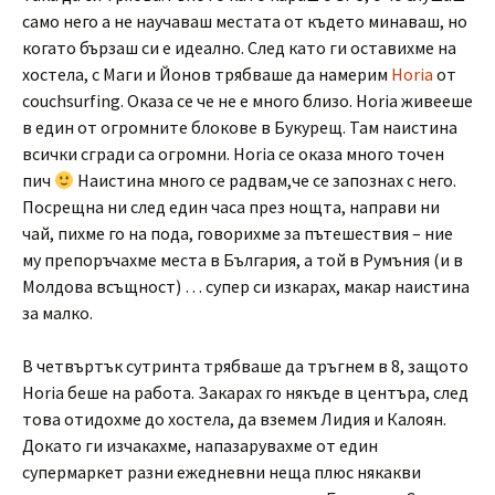
само него а не научаваш местата от където минаваш, но
когато бързаш си е идеално. След като ги оставихме на
хостела, с Маги и Йонов трябваше да намерим
Horia
от
couchsurfing. Оказа се че не е много близо. Horia живееше
в един от огромните блокове в Букурещ. Там наистина
всички сгради са огромни. Horia се оказа много точен
пич
Наистина много се радвам,че се запознах с него.
Посрещна ни след един часа през нощта, направи ни
чай, пихме го на пода, говорихме за пътешествия – ние
му препоръчахме места в България, а той в Румъния (и в
Молдова всъщност) … супер си изкарах, макар наистина
за малко.
В четвъртък сутринта трябваше да тръгнем в 8, защото
Horia беше на работа. Закарах го някъде в центъра, след
това отидохме до хостела, да вземем Лидия и Калоян.
Докато ги изчакахме, напазарувахме от един
супермаркет разни ежедневни неща плюс някакви