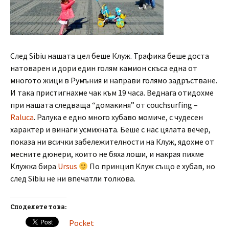
След Sibiu нашата цел беше Клуж. Трафика беше доста
натоварен и дори един голям камион скъса една от
многото жици в Румъния и направи голямо задръстване.
И така пристигнахме чак към 19 часа. Веднага отидохме
при нашата следваща “домакиня” от couchsurfing –
Raluca
. Ралука е едно много хубаво момиче, с чудесен
характер и винаги усмихната. Беше с нас цялата вечер,
показа ни всички забележителности на Клуж, ядохме от
месните дюнери, които не бяха лоши, и накрая пихме
Клужка бира
Ursus
По принцип Клуж също е хубав, но
след Sibiu не ни впечатли толкова.
Споделете това:
Pocket