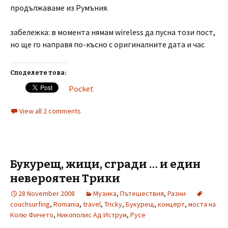
продължаваме из Румъния.
забележка: в момента нямам wireless да пусна този пост,
но ще го направя по-късно с оригиналните дата и час
Споделете това:
Pocket
View all 2 comments
Букурещ, жици, сгради … и един
невероятен Трики
28 November 2008
Музика
,
Пътешествия
,
Разни
couchsurfing
,
Romania
,
travel
,
Tricky
,
Букурещ
,
концерт
,
моста на
Колю Фичето
,
Никополис Ад Иструм
,
Русе