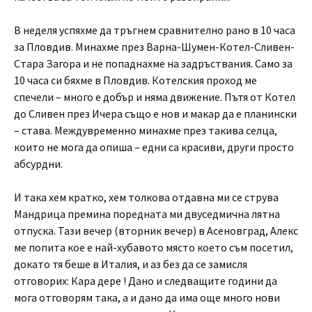
В неделя успяхме да тръгнем сравнително рано в 10 часа
за Пловдив. Минахме през Варна-Шумен-Котел-Сливен-
Стара Загора и не попаднахме на задръствания. Само за
10 часа си бяхме в Пловдив. Котелския проход ме
спечели – много е добър и няма движение. Пътя от Котел
до Сливен през Ичера също е нов и макар да е планински
– става. Междувременно минахме през такива селца,
които не мога да опиша – едни са красиви, други просто
абсурдни.
И така хем кратко, хем толкова отдавна ми се струва
Мандрица премина поредната ми двуседмична лятна
отпуска. Тази вечер (вторник вечер) в Асеновград, Алекс
ме попита кое е най-хубавото място което съм посетил,
докато тя беше в Италия, и аз без да се замисля
отговорих: Кара дере ! Дано и следващите години да
мога отговорям така, а и дано да има още много нови