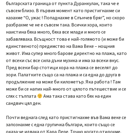
българската граница от пункта Дуранкулак, така че е
съвсем близо. В първия момент като пристигнахме си
казахме “О, ужас ! Попаднахме в Слънчев бряг”, но скоро
разбрахме че не е съвсем така. Всички хора, които
наистина бяха много, бяха все млади и много се
забавляваха. Всъщност това е най-голямото (и може би
единственото) предимство на Вама Веке – нощния
живот. Има супер много барове директно на плажа, като
от всеки със все сила дъни музика и има за всеки вкус.
Пред всеки бар стотици хора на плажа се веселят до
зори. Палатките също са на плажа и са една до друга в
продължение на може би километър. Яка работа ! Там
може би се напих най-много от цялото пътешествие и се
слях с тълпата
Ама така става като бях на един
сандвич цял ден.
Почти веднага след като пристигнахме във Вама веке се
запознахме с една групичка българи, които също се
оказа че идваха от Кара Дере. Точно когато отидохме,