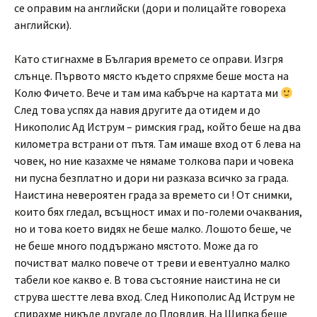
се оправим на английски (дори и полицайте говореха
английски).
Като стигнахме в България времето се оправи. Изгря
слънце. Първото място където спряхме беше моста на
Колю Фичето. Вече и там има кабърче на картата ми
След това успях да навия другите да отидем и до
Никополис Ад Иструм – римския град, който беше на два
километра встрани от пътя. Там имаше вход от 6 лева на
човек, но ние казахме че нямаме толкова пари и човека
ни пусна безплатно и дори ни разказа всичко за града.
Наистина невероятен града за времето си ! От снимки,
които бях гледал, всъщност имах и по-големи очаквания,
но и това което видях не беше малко. Лошото беше, че
не беше много поддържано мястото. Може да го
почистват малко повече от треви и евентуално малко
табели кое какво е. В това състояние наистина не си
струва шестте лева вход. След Никополис Ад Иструм не
спирахме никъде другаде до Пловдив. На Шипка беше