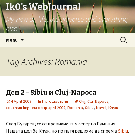
Ik0's WebJournal
My view on life, the universe and everything
else
Skip
Search
Menu
to
for:
content
Tag Archives: Romania
Ден 2 – Sibiu и Cluj-Napoca
4 April 2009
Пътешествия
Cluj
,
Cluj-Napoca
,
couchsurfing
,
euro trip april 2009
,
Romania
,
Sibiu
,
travel
,
Клуж
След Букурещ се отправихме към северна Румъния.
Нашата цел бе Клуж, но по пътя решихме да спрем в
Sibiu
.