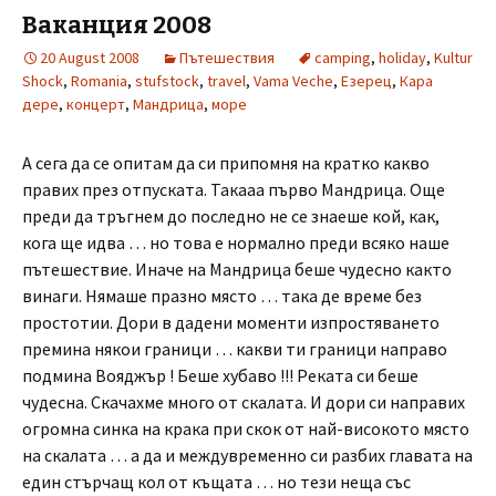
Ваканция 2008
20 August 2008
Пътешествия
camping
,
holiday
,
Kultur
Shock
,
Romania
,
stufstock
,
travel
,
Vama Veche
,
Езерец
,
Кара
дере
,
концерт
,
Мандрица
,
море
А сега да се опитам да си припомня на кратко какво
правих през отпуската. Такааа първо Мандрица. Още
преди да тръгнем до последно не се знаеше кой, как,
кога ще идва … но това е нормално преди всяко наше
пътешествие. Иначе на Мандрица беше чудесно както
винаги. Нямаше празно място … така де време без
простотии. Дори в дадени моменти изпростяването
премина някои граници … какви ти граници направо
подмина Вояджър ! Беше хубаво !!! Реката си беше
чудесна. Скачахме много от скалата. И дори си направих
огромна синка на крака при скок от най-високото място
на скалата … а да и междувременно си разбих главата на
един стърчащ кол от къщата … но тези неща със