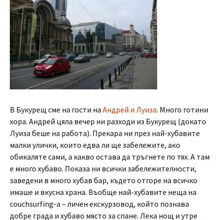
В Букурещ сме на гости на
Андрей и Луиза
. Много готини
хора. Андрей цяла вечер ни разходи из Букурещ (докато
Луиза беше на работа). Прекара ни през най-хубавите
малки улички, които едва ли ще забележите, ако
обикаляте сами, а какво остава да тръгнете по тях. А там
е много хубаво. Показа ни всички забележителности,
заведени в много хубав бар, където отгоре на всичко
имаше и вкусна храна. Въобще най-хубавите неща на
couchsurfing-а – личен екскурзовод, който познава
добре града и хубаво място за спане. Лека нощ и утре