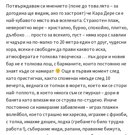
Потвърждавам си мнението (поне до това лято – за
догодина ще видим, ако го застроят) че Кара Дере си е
най-хубавото място във вселената. Страхотен плаж,
невероятно море – кристално, бурно, спокойно, плитко,
дълбоко … просто за всекиго, пуст – няма хора с хавлии
и чадъри на по-малко то 20 метра един от друг, чудесни
хора, всеки е свободен да прави каквото иска,
атмосферата е толкова творческа … пък дори и новия
бар не е толкова лош, с барманите, които постоянно не
знаят къде се намират
Още в първия момент след
като пристигнах, както споменах някъде след 10
вечерта, веднага се топнах в морето, което ми се стори
най-топлото, в което някога съм се гмуркал – дори в
банята като влизам ми се струва по-студено. Иначе
постоянно си намирахме забавления – играх плажен
волейбол, което страшно ми харесва, играхме с фризби,
с топка, имахме дюшек, лодка (гребането било трудна
работа !), събирахме миди, рапани, правихме бижута,