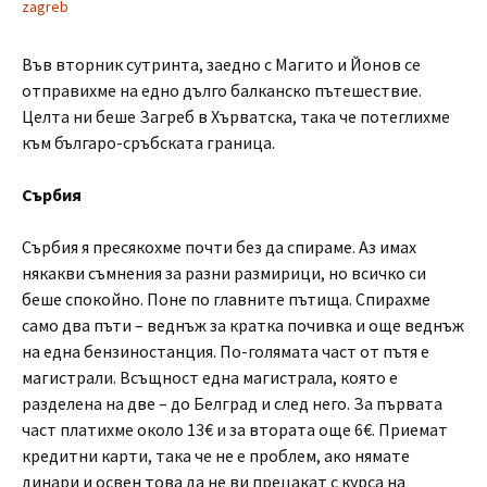
zagreb
Във вторник сутринта, заедно с Магито и Йонов се
отправихме на едно дълго балканско пътешествие.
Целта ни беше Загреб в Хърватска, така че потеглихме
към българо-сръбската граница.
Сърбия
Сърбия я пресякохме почти без да спираме. Аз имах
някакви съмнения за разни размирици, но всичко си
беше спокойно. Поне по главните пътища. Спирахме
само два пъти – веднъж за кратка почивка и още веднъж
на една бензиностанция. По-голямата част от пътя е
магистрали. Всъщност една магистрала, която е
разделена на две – до Белград и след него. За първата
част платихме около 13€ и за втората още 6€. Приемат
кредитни карти, така че не е проблем, ако нямате
динари и освен това да не ви прецакат с курса на