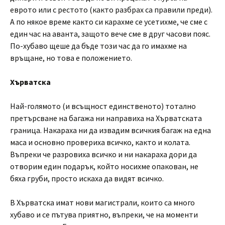
еврото или с рестото (както разбрах са правили преди).
А по някое време както си карахме се усетихме, че сме с
един час на аванта, защото вече сме в друг часови пояс.
По-хубаво щеше да бъде този час да го имахме на
връщане, но това е положението.
Хърватска
Най-голямото (и всъщност единственото) тотално
претърсване на багажа ни направиха на Хърватската
граница. Накараха ни да извадим всичкия багаж на една
маса и основно провериха всичко, както и колата.
Въпреки че разровиха всичко и ни накараха дори да
отворим един подарък, който носихме опакован, не
бяха груби, просто искаха да видят всичко.
В Хърватска имат нови магистрали, които са много
хубаво и се пътува приятно, въпреки, че на моменти