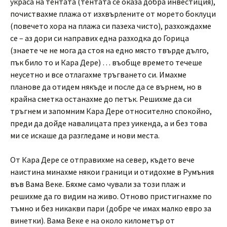
украса на тентата (тентата се оказа добра инвестиция),
почиствахме плажа от изхвърлените от морето боклуци
(повечето хора на плажа си пазеха чисто), разхождахме
се – аз дори си направих една разходка до Горица
(знаете че не мога да стоя на едно място твърде дълго,
пък било то и Кара Дере) … въобще времето течеше
неусетно и все отлагахме тръгването си. Имахме
планове да отидем някъде и после да се върнем, но в
крайна сметка останахме до петък. Решихме да си
тръгнем и запомним Кара Дере относително спокойно,
преди да дойде навалицата през уикенда, а и без това
ми се искаше да разгледаме и нови места.
От Кара Дере се отправихме на север, където вече
наистина минахме някои граници и отидохме в Румъния
във Вама Веке. Бяхме само чували за този плаж и
решихме да го видим на живо. Отново пристигнахме по
тъмно и без никакви пари (добре че имах малко евро за
винетки). Вама Веке е на около километър от