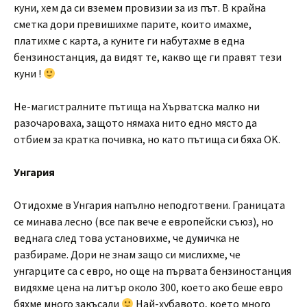
куни, хем да си вземем провизии за из път. В крайна
сметка дори превишихме парите, които имахме,
платихме с карта, а куните ги набутахме в една
бензиностанция, да видят те, какво ще ги правят тези
куни !
Не-магистралните пътища на Хърватска малко ни
разочароваха, защото нямаха нито едно място да
отбием за кратка почивка, но като пътища си бяха OK.
Унгария
Отидохме в Унгария напълно неподготвени. Границата
се минава лесно (все пак вече е европейски съюз), но
веднага след това установихме, че думичка не
разбираме. Дори не знам защо си мислихме, че
унгарците са с евро, но още на първата бензиностанция
видяхме цена на литър около 300, което ако беше евро
бяхме много закъсали
Най-хубавото, което много