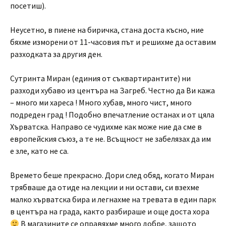
посетиш).
Неусетно, в пиене на биричка, стана доста късно, ние
бяхме изморени от 11-часовия път и решихме да оставим
разходката за другия ден.
Сутринта Миран (единия от съквартирантите) ни
разходи хубаво из центъра на Загреб. Честно да Ви кажа
– много ми хареса ! Много хубав, много чист, много
подреден град ! Подобно впечатление останах и от цяла
Хърватска. Направо се чудихме как може ние да сме в
европейския съюз, а те не. Всъщност не забелязах да им
е зле, като не са.
Времето беше прекрасно. Дори след обяд, когато Миран
трябваше да отиде на лекции и ни остави, си взехме
малко хърватска бира и легнахме на тревата в един парк
в центъра на града, както разбираше и още доста хора
В магазините се оправяхме много добре, защото