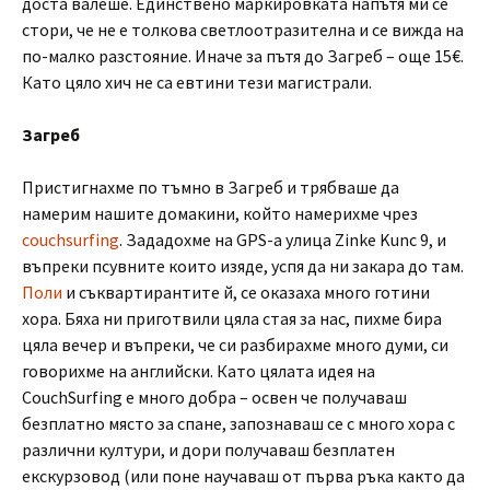
доста валеше. Единствено маркировката напътя ми се
стори, че не е толкова светлоотразителна и се вижда на
по-малко разстояние. Иначе за пътя до Загреб – още 15€.
Като цяло хич не са евтини тези магистрали.
Загреб
Пристигнахме по тъмно в Загреб и трябваше да
намерим нашите домакини, който намерихме чрез
couchsurfing
. Зададохме на GPS-а улица Zinke Kunc 9, и
въпреки псувните които изяде, успя да ни закара до там.
Поли
и съквартирантите й, се оказаха много готини
хора. Бяха ни приготвили цяла стая за нас, пихме бира
цяла вечер и въпреки, че си разбирахме много думи, си
говорихме на английски. Като цялата идея на
CouchSurfing е много добра – освен че получаваш
безплатно място за спане, запознаваш се с много хора с
различни култури, и дори получаваш безплатен
екскурзовод (или поне научаваш от първа ръка както да