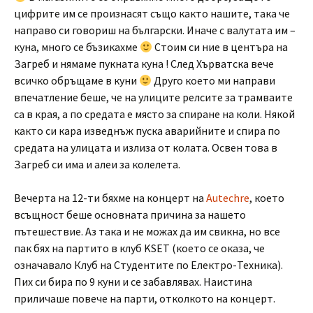
цифрите им се произнасят също както нашите, така че
направо си говориш на български. Иначе с валутата им –
куна, много се бъзикахме
Стоим си ние в центъра на
Загреб и нямаме пукната куна ! След Хърватска вече
всичко обръщаме в куни
Друго което ми направи
впечатление беше, че на улиците релсите за трамваите
са в края, а по средата е място за спиране на коли. Някой
както си кара изведнъж пуска аварийните и спира по
средата на улицата и излиза от колата. Освен това в
Загреб си има и алеи за колелета.
Вечерта на 12-ти бяхме на концерт на
Autechre
, което
всъщност беше основната причина за нашето
пътешествие. Аз така и не можах да им свикна, но все
пак бях на партито в клуб KSET (което се оказа, че
означавало Клуб на Студентите по Електро-Техника).
Пих си бира по 9 куни и се забавлявах. Наистина
приличаше повече на парти, отколкото на концерт.