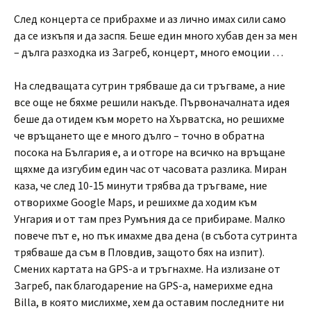
След концерта се прибрахме и аз лично имах сили само
да се изкъпя и да заспя. Беше един много хубав ден за мен
– дълга разходка из Загреб, концерт, много емоции …
На следващата сутрин трябваше да си тръгваме, а ние
все още не бяхме решили накъде. Първоначалната идея
беше да отидем към морето на Хърватска, но решихме
че връщането ще е много дълго – точно в обратна
посока на България е, а и отгоре на всичко на връщане
щяхме да изгубим един час от часовата разлика. Миран
каза, че след 10-15 минути трябва да тръгваме, ние
отворихме Google Maps, и решихме да ходим към
Унгария и от там през Румъния да се прибираме. Малко
повече път е, но пък имахме два дена (в събота сутринта
трябваше да съм в Пловдив, защото бях на изпит).
Смених картата на GPS-а и тръгнахме. На излизане от
Загреб, пак благодарение на GPS-а, намерихме една
Billa, в която мислихме, хем да оставим последните ни