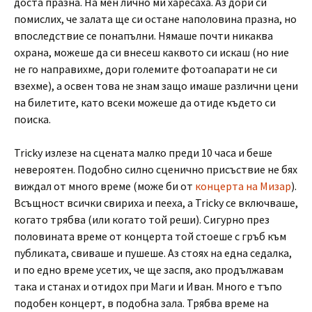
доста празна. На мен лично ми харесаха. Аз дори си
помислих, че залата ще си остане наполовина празна, но
впоследствие се понапълни. Нямаше почти никаква
охрана, можеше да си внесеш каквото си искаш (но ние
не го направихме, дори големите фотоапарати не си
взехме), а освен това не знам защо имаше различни цени
на билетите, като всеки можеше да отиде където си
поиска.
Tricky излезе на сцената малко преди 10 часа и беше
невероятен. Подобно силно сценично присъствие не бях
виждал от много време (може би от
концерта на Мизар
).
Всъщност всички свириха и пееха, а Tricky се включваше,
когато трябва (или когато той реши). Сигурно през
половината време от концерта той стоеше с гръб към
публиката, свиваше и пушеше. Аз стоях на една седалка,
и по едно време усетих, че ще заспя, ако продължавам
така и станах и отидох при Маги и Иван. Много е тъпо
подобен концерт, в подобна зала. Трябва време на