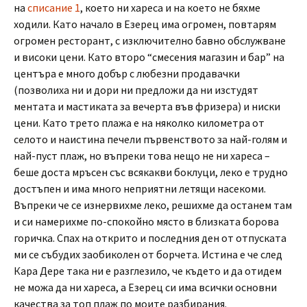
на
списание 1
, което ни хареса и на което не бяхме
ходили. Като начало в Езерец има огромен, повтарям
огромен ресторант, с изключително бавно обслужване
и високи цени. Като второ “смесения магазин и бар” на
центъра е много добър с любезни продавачки
(позволиха ни и дори ни предложи да ни изстудят
ментата и мастиката за вечерта във фризера) и ниски
цени. Като трето плажа е на няколко километра от
селото и наистина печели първенството за най-голям и
най-пуст плаж, но въпреки това нещо не ни хареса –
беше доста мръсен със всякакви боклуци, леко е трудно
достъпен и има много неприятни летящи насекоми.
Въпреки че се изнервихме леко, решихме да останем там
и си намерихме по-спокойно място в близката борова
горичка. Спах на открито и последния ден от отпуската
ми се събудих заобиколен от борчета. Истина е че след
Кара Дере така ни е разглезило, че където и да отидем
не можа да ни хареса, а Езерец си има всички основни
качества за топ плаж по моите разбирания.