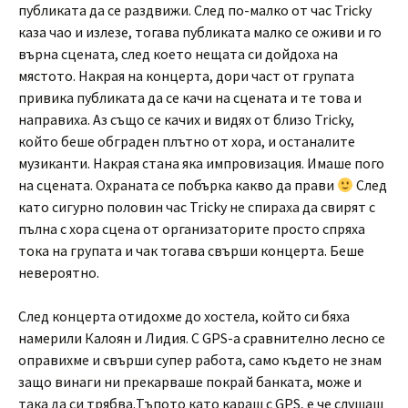
публиката да се раздвижи. След по-малко от час Tricky
каза чао и излезе, тогава публиката малко се оживи и го
върна сцената, след което нещата си дойдоха на
мястото. Накрая на концерта, дори част от групата
привика публиката да се качи на сцената и те това и
направиха. Аз също се качих и видях от близо Tricky,
който беше обграден плътно от хора, и останалите
музиканти. Накрая стана яка импровизация. Имаше пого
на сцената. Охраната се побърка какво да прави
След
като сигурно половин час Tricky не спираха да свирят с
пълна с хора сцена от организаторите просто спряха
тока на групата и чак тогава свърши концерта. Беше
невероятно.
След концерта отидохме до хостела, който си бяха
намерили Калоян и Лидия. С GPS-а сравнително лесно се
оправихме и свърши супер работа, само където не знам
защо винаги ни прекарваше покрай банката, може и
така да си трябва.Тъпото като караш с GPS, е че слушаш