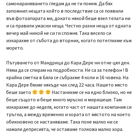
самонараняването гледам да не ги помня. Да бях
запомнил нещата който в последствие са се появили
във фотоапарата ми, докато някой беше взел телата ни
и са правили ужасни неща. Честно разни неща от едната
вечер май никой не си ги спомня. Така весело си
изкарахме от събота до вторник, когато потеглихме към
морето.
Пътуването от Мандрица до Кара Дере ни отне цял ден.
Няма да се спирам на подробности. Не са за телефон ! В
крайна сметка в Бяла се събрахме 4 коли и 16 човека. На
Кара Дере бяхме някъде чак след 22 часа. Нашето място
беше заето
Настанихме се на едно близко, но не
беше същото и беше много мръсно и миришеше. Там
изкарахме до неделя, когато част от нашата компания си
тръгна, а между временно и хората от мястото на което
обикновено се настаняваме. Така поне малко ни се
намали депресията, че оставаме толкова малко хора.