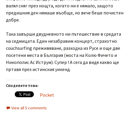
валял сняг през нощта, когато ни е нямало, защото
предишния ден нямаше въобще, но вече беше почистен
добре.
Така завърши двудневното ни пътешествие в средата
на седмицата. Един незабравим концерт, страхотно
couchsurfing преживяване, разходка из Русе и още две
посетени места в България (моста на Колю Фичето и
Никополис Ас Иструм). Супер ! А сега да видя какво ще
пртавя през истинския уикенд.
Споделете това:
Pocket
View all 5 comments