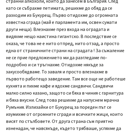
странни алкохоли, които да занесем в България. След
като се събрахме петимата, решихме до обяд да се
разходим из Букурещ. Първо отидохме до огромната
известна сграда (май е парламента им, освен сумати
други неща). Влезнахме през входа на оградата и
видяхме нещо наистина гигантско. В последствие се
оказа, че това не е нито отпред, нито отзад, а просто
една от страничните страни на сградата ! За съжаление
не се прие предложението ми да разгледаме по-
подробно и си тръгнахме. Отидохме някъде за
закусообядваме. То заваля и просто влезнахме в
първото работещо заведение. Там все още не работеше
кухнята и пихме кафе и ядохме сандвичи. Сандвичи
малко силно казано, защото си бяха в чиния с гарнитура
и бяха вкусни. След това решихме да напуснем мрачна
Румъния. Излизайки от Букурещ за пореден път се
изумихме от огромните сгради и всичките жици, които
висят по стълбовете. От друга страна съм приятно
изненадан, че навсякъде, където трябваше, успяхме да