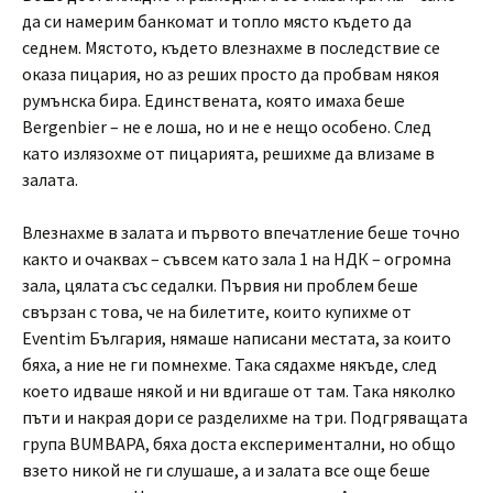
да си намерим банкомат и топло място където да
седнем. Мястото, където влезнахме в последствие се
оказа пицария, но аз реших просто да пробвам някоя
румънска бира. Единствената, която имаха беше
Bergenbier – не е лоша, но и не е нещо особено. След
като излязохме от пицарията, решихме да влизаме в
залата.
Влезнахме в залата и първото впечатление беше точно
както и очаквах – съвсем като зала 1 на НДК – огромна
зала, цялата със седалки. Първия ни проблем беше
свързан с това, че на билетите, които купихме от
Eventim България, нямаше написани местата, за които
бяха, а ние не ги помнехме. Така сядахме някъде, след
което идваше някой и ни вдигаше от там. Така няколко
пъти и накрая дори се разделихме на три. Подгряващата
група BUMBAPA, бяха доста експериментални, но общо
взето никой не ги слушаше, а и залата все още беше