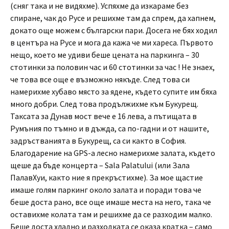
(сняг така и не видяхме). Успяхме да изкараме без
спиране, чак до Русе и решихме там да спрем, да хапнем,
докато още можем с български пари. Досега не бях ходил
в центъра на Русе и мога да кажа че ми хареса. Първото
нещо, което ме удиви беше цената на паркинга – 30
стотинки за половин час и 60 стотинки за час ! Не знаех,
че това все още е възможно някъде. След това си
намерихме хубаво място за ядене, където супите им бяха
много добри. След това продължихме към Букурещ.
Таксата за Дунав мост вече е 16 лева, а пътищата в
Румъния по тъмно и в дъжда, са по-гадни и от нашите,
задръстванията в Букурещ, са си както в София.
Благодарение на GPS-а лесно намерихме залата, където
щеше да бъде концерта – Sala Palatului (или Зала
ПалавХуи, както ние я прекръстихме). За мое щастие
имаше голям паркинг около залата и поради това че
беше доста рано, все още имаше места на него, така че
оставихме колата там и решихме да се разходим малко.
Беше доста хладно и разходката се оказа кратка – само