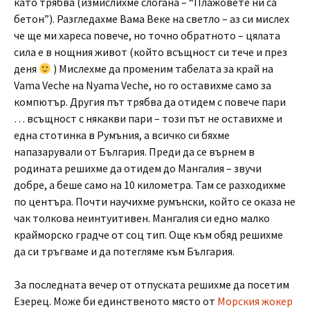
като трябва (измислихме слогана – “Плажовете ни са
бетон”). Разгледахме Вама Веке на светло – аз си мислех
че ще ми хареса повече, но точно обратното – цялата
сила е в нощния живот (който всъщност си тече и през
деня
) Мислехме да променим табелата за край на
Vama Veche на Nyama Veche, но го оставихме само за
компютър. Другия път трябва да отидем с повече пари
… всъщност с някакви пари – този път не оставихме и
една стотинка в Румъния, а всичко си бяхме
напазарували от България. Преди да се върнем в
родината решихме да отидем до Мангалия – звучи
добре, а беше само на 10 километра. Там се разходихме
по центъра. Почти научихме румънски, който се оказа не
чак толкова неинтуитивен. Мангалия си едно малко
крайморско градче от соц тип. Още към обяд решихме
да си тръгваме и да потегляме към България.
За последната вечер от отпуската решихме да посетим
Езерец. Може би единственото място от
Морския жокер