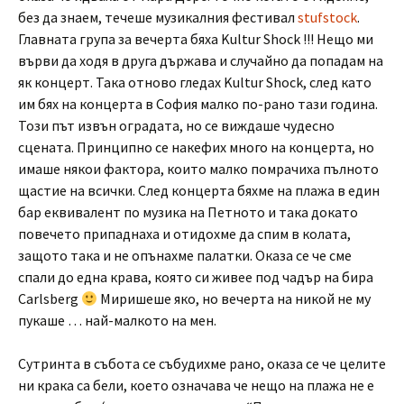
без да знаем, течеше музикалния фестивал
stufstock
.
Главната група за вечерта бяха Kultur Shock !!! Нещо ми
върви да ходя в друга държава и случайно да попадам на
як концерт. Така отново гледах Kultur Shock, след като
им бях на концерта в София малко по-рано тази година.
Този път извън оградата, но се виждаше чудесно
сцената. Принципно се накефих много на концерта, но
имаше някои фактора, които малко помрачиха пълното
щастие на всички. След концерта бяхме на плажа в един
бар еквивалент по музика на Петното и така докато
повечето припаднаха и отидохме да спим в колата,
защото така и не опънахме палатки. Оказа се че сме
спали до една крава, която си живее под чадър на бира
Carlsberg
Миришеше яко, но вечерта на никой не му
пукаше … най-малкото на мен.
Сутринта в събота се събудихме рано, оказа се че целите
ни крака са бели, което означава че нещо на плажа не е