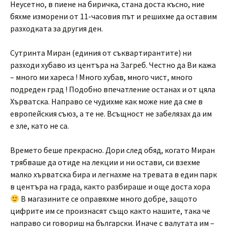
Неусетно, в пиене на биричка, стана доста късно, ние
бяхме изморени от 11-часовия път и решихме да оставим
разходката за другия ден.
Сутринта Миран (единия от съквартирантите) ни
разходи хубаво из центъра на Загреб. Честно да Ви кажа
– много ми хареса ! Много хубав, много чист, много
подреден град ! Подобно впечатление останах и от цяла
Хърватска. Направо се чудихме как може ние да сме в
европейския съюз, а те не. Всъщност не забелязах да им
е зле, като не са.
Времето беше прекрасно. Дори след обяд, когато Миран
трябваше да отиде на лекции и ни остави, си взехме
малко хърватска бира и легнахме на тревата в един парк
в центъра на града, както разбираше и още доста хора
В магазините се оправяхме много добре, защото
цифрите им се произнасят също както нашите, така че
направо си говориш на български. Иначе с валутата им –