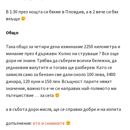
В 1:30 през нощта си бяхме в Пловдив, а в 2 вече си бях
вкъщи
Общо
Така общо за четири дена изминахме 2250 километра и
минахме през 4 държави. Колко ни струваше ? Все още
дори не знаем. Трябва да съберем всички бележки, да
уеднаквим валутите и тогава ще разберем. Като се
замисля само за бензин сме дали около 100 лева, 3400
динара, 120 куни и 150 леи. Всъщност парите нямат
значение, важното е че си направих най-голямото ми
пътешествие … за сега
а в събота дори мисля, ще се справих добре и на изпита
допълнение:
ето и снимките