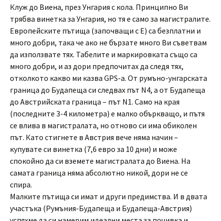
Клуж до Виена, през Унгария с кола. Принципно Ви
трябва винетка за Унгария, но тя е само за магистралите.
Европейските пътища (започващи с E) са безплатни и
много добри, така че ако не бързате много Ви съветвам
да използвате тях. Табелите и маркировката също са
много добри, и аз дори предпочитах да следя тях,
отколкото какво ми казва GPS-а. От румъно-унгарската
граница до Будапеща си следвах път N4, а от Будапеща
до Австрийската граница – път N1. Само на края
(последните 3-4 километра) е малко объркващо, и пътя
се влива в магистралата, но отново си има обиколен
път. Като стигнете в Австрия вече няма начин –
купувате си винетка (7,6 евро за 10 дни) и може
спокойно да си вземете магистралата до Виена. На
самата граница няма абсолютно никой, дори не се
спира.
Малките пътища си имат и други предимства. И в двата
участъка (Румъния-Будапеща и Будапеща-Австрия)
успяхме да си намерим идеални места за почивка и