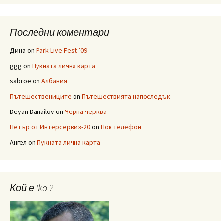
Последни коментари
Дина
on
Park Live Fest ’09
ggg
on
Пукната лична карта
sabroe
on
Албания
Пътешествениците
on
Пътешествията напоследък
Deyan Danailov
on
Черна черква
Петър от Интерсервиз-20
on
Нов телефон
Ангел
on
Пукната лична карта
Кой е iko ?