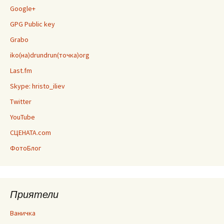
Google+
GPG Public key
Grabo
iko(на)drundrun(точка)org
Last.fm
Skype: hristo_iliev
Twitter
YouTube
СЦЕНАТА.com
ФотоБлог
Приятели
Ваничка