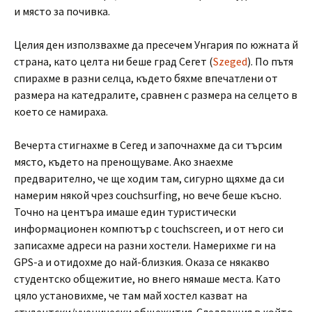
и място за почивка.
Целия ден използвахме да пресечем Унгария по южната й
страна, като целта ни беше град Сегет (
Szeged
). По пътя
спирахме в разни селца, където бяхме впечатлени от
размера на катедралите, сравнен с размера на селцето в
което се намираха.
Вечерта стигнахме в Сегед и започнахме да си търсим
място, където на пренощуваме. Ако знаехме
предварително, че ще ходим там, сигурно щяхме да си
намерим някой чрез couchsurfing, но вече беше късно.
Точно на центъра имаше един туристически
информационен компютър с touchscreen, и от него си
записахме адреси на разни хостели. Намерихме ги на
GPS-а и отидохме до най-близкия. Оказа се някакво
студентско общежитие, но внего нямаше места. Като
цяло установихме, че там май хостел казват на