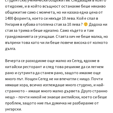
студентски/ученически общежития. Следващия в който
отидохме, и в който всъщност останахме беше някакво
общежитие само с момчета, но ни казаха една цена от
1400 форинта, което си някъде 10 лева. Кой е спал в
Унгария в хубава отоплена стая за 10 лева ?
Дадоха ни
стая за трима и беше идеално. Само където и там
грандоманията се усещаше. Стаята хич не беше малка, но
въпреки това като чи ли беше повече висока от колкото
дълга.
Вечерта се разходихме още малко из Сегед, ядохме в
китайски ресторант и след това решихме да си легнем
рано и сутринта да станем рано, защото имахме още
много път. Нощен Сегед не ни впечатли с нищо. Почти
нямаше хора, всичко изглеждаше много студено, и най-
странното – имаше много малко дървета. Друго странно
нещо – почти никой не знаеше английски, което си беше
проблем, защото ние пък думичка не разбирахме от
унгарски.