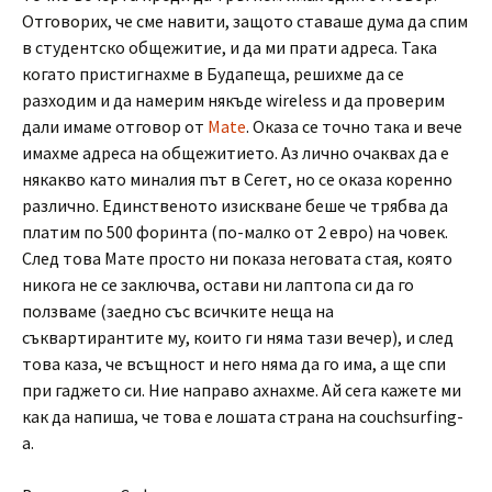
Отговорих, че сме навити, защото ставаше дума да спим
в студентско общежитие, и да ми прати адреса. Така
когато пристигнахме в Будапеща, решихме да се
разходим и да намерим някъде wireless и да проверим
дали имаме отговор от
Mate
. Оказа се точно така и вече
имахме адреса на общежитието. Аз лично очаквах да е
някакво като миналия път в Сегет, но се оказа коренно
различно. Единственото изискване беше че трябва да
платим по 500 форинта (по-малко от 2 евро) на човек.
След това Мате просто ни показа неговата стая, която
никога не се заключва, остави ни лаптопа си да го
ползваме (заедно със всичките неща на
съквартирантите му, които ги няма тази вечер), и след
това каза, че всъщност и него няма да го има, а ще спи
при гаджето си. Ние направо ахнахме. Ай сега кажете ми
как да напиша, че това е лошата страна на couchsurfing-
а.