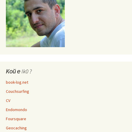
Кой е Ik0 ?
book-log.net
Couchsurfing
CV
Endomondo
Foursquare
Geocaching