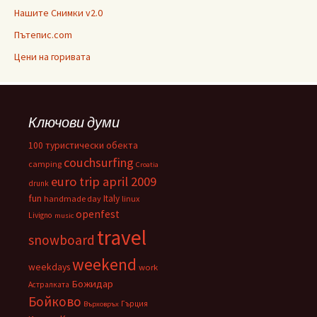
Нашите Снимки v2.0
Пътепис.com
Цени на горивата
Ключови думи
100 туристически обекта
couchsurfing
camping
Croatia
euro trip april 2009
drunk
fun
Italy
handmade day
linux
openfest
Livigno
music
travel
snowboard
weekend
weekdays
work
Божидар
Астралката
Бойково
Гърция
Върховръх