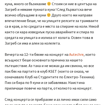
куна, много се бъзикахме
Стоим си ние в центъра на
Загреб и нямаме пукната куна ! След Хърватска вече
всичко обръщаме в куни
Друго което ми направи
впечатление беше, че на улиците релсите за трамваите
са в края, а по средата е място за спиране на коли. Някой
както си кара изведнъж пуска аварийните и спира по
средата на улицата и излиза от колата. Освен това в
Загреб си има и алеи за колелета.
Вечерта на 12-ти бяхме на концерт на
Autechre
, което
всъщност беше основната причина за нашето
пътешествие. Аз така и не можах да им свикна, но все
пак бях на партито в клуб KSET (което се оказа, че
означавало Клуб на Студентите по Електро-Техника).
Пих си бира по 9 куни и се забавлявах. Наистина
приличаше повече на парти, отколкото на концерт.
След концерта се прибрахме и аз лично имах сили само