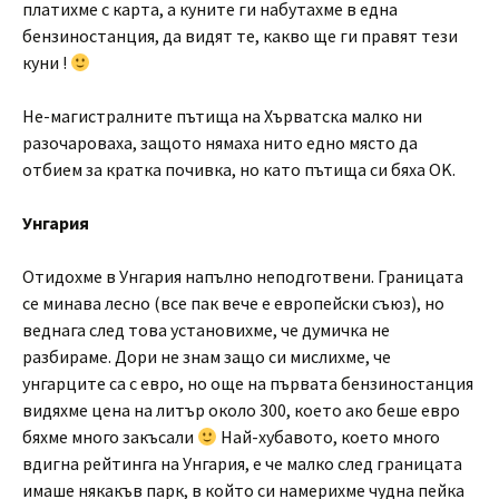
платихме с карта, а куните ги набутахме в една
бензиностанция, да видят те, какво ще ги правят тези
куни !
Не-магистралните пътища на Хърватска малко ни
разочароваха, защото нямаха нито едно място да
отбием за кратка почивка, но като пътища си бяха OK.
Унгария
Отидохме в Унгария напълно неподготвени. Границата
се минава лесно (все пак вече е европейски съюз), но
веднага след това установихме, че думичка не
разбираме. Дори не знам защо си мислихме, че
унгарците са с евро, но още на първата бензиностанция
видяхме цена на литър около 300, което ако беше евро
бяхме много закъсали
Най-хубавото, което много
вдигна рейтинга на Унгария, е че малко след границата
имаше някакъв парк, в който си намерихме чудна пейка