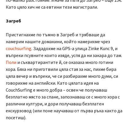
по-малко разстояние. Иначе за пътя до Загреб – още 15€.
Като цяло хич не са евтини тези магистрали.
Загреб
Пристигнахме по тъмно в Загреб и трябваше да
намерим нашите домакини, който намерихме чрез
couchsurfing
. Зададохме на GPS-а улица Zinke Kunc 9, и
въпреки псувните които изяде, успя да ни закара до там.
Поли
и съквартирантите й, се оказаха много готини
хора. Бяха ни приготвили цяла стая за нас, пихме бира
цяла вечер и въпреки, че си разбирахме много думи, си
говорихме на английски. Като цялата идея на
CouchSurfing е много добра – освен че получаваш
безплатно място за спане, запознаваш се с много хора с
различни култури, и дори получаваш безплатен
екскурзовод (или поне научаваш от първа ръка както да
посетиш).