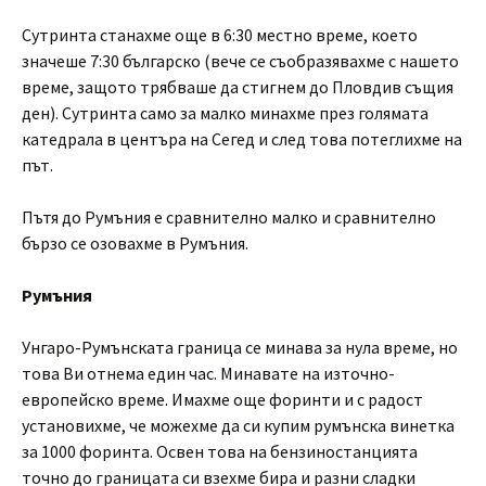
Сутринта станахме още в 6:30 местно време, което
значеше 7:30 българско (вече се съобразявахме с нашето
време, защото трябваше да стигнем до Пловдив същия
ден). Сутринта само за малко минахме през голямата
катедрала в центъра на Сегед и след това потеглихме на
път.
Пътя до Румъния е сравнително малко и сравнително
бързо се озовахме в Румъния.
Румъния
Унгаро-Румънската граница се минава за нула време, но
това Ви отнема един час. Минавате на източно-
европейско време. Имахме още форинти и с радост
установихме, че можехме да си купим румънска винетка
за 1000 форинта. Освен това на бензиностанцията
точно до границата си взехме бира и разни сладки