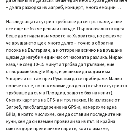
да се изкъпя и да заспя. Беше един много хубав ден за мен
– дълга разходка из Загреб, концерт, много емоции …
На следващата сутрин трябваше да си тръгваме, а ние
все още не бяхме решили накъде. Първоначалната идея
беше да отидем към морето на Хърватска, но решихме
че връщането ще е много дълго – точно в обратна
посока на България е, а и отгоре на всичко на връщане
щяхме да изгубим един час от часовата разлика. Миран
каза, че след 10-15 минути трябва да тръгваме, ние
отворихме Google Maps, и решихме да ходим към
Унгария и от там през Румъния да се прибираме. Малко
повече път е, но пък имахме два дена (в събота сутринта
трябваше да съм в Пловдив, защото бях на изпит).
Смених картата на GPS-а и тръгнахме. На излизане от
Загреб, пак благодарение на GPS-а, намерихме една
Billa, в която мислихме, хем да оставим последните ни
куни, хем да си вземем провизии за из път. В крайна
сметка дори превишихме парите, които имахме,