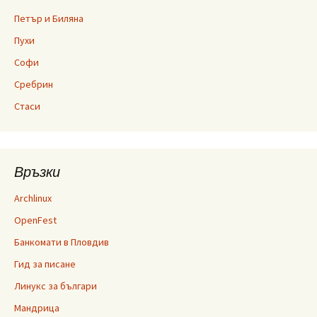
Петър и Биляна
Пухи
Софи
Сребрин
Стаси
Връзки
Archlinux
OpenFest
Банкомати в Пловдив
Гид за писане
Линукс за българи
Мандрица