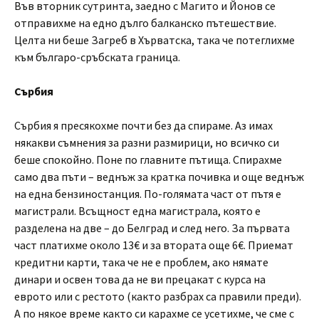
Във вторник сутринта, заедно с Магито и Йонов се
отправихме на едно дълго балканско пътешествие.
Целта ни беше Загреб в Хърватска, така че потеглихме
към българо-сръбската граница.
Сърбия
Сърбия я пресякохме почти без да спираме. Аз имах
някакви съмнения за разни размирици, но всичко си
беше спокойно. Поне по главните пътища. Спирахме
само два пъти – веднъж за кратка почивка и още веднъж
на една бензиностанция. По-голямата част от пътя е
магистрали. Всъщност една магистрала, която е
разделена на две – до Белград и след него. За първата
част платихме около 13€ и за втората още 6€. Приемат
кредитни карти, така че не е проблем, ако нямате
динари и освен това да не ви прецакат с курса на
еврото или с рестото (както разбрах са правили преди).
А по някое време както си карахме се усетихме, че сме с