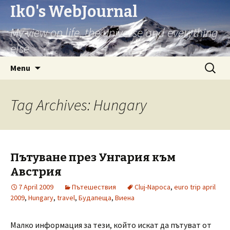
Ik0's WebJournal
My view on life, the universe and everything
else
Skip
Search
Menu
to
for:
content
Tag Archives: Hungary
Пътуване през Унгария към
Австрия
7 April 2009
Пътешествия
Cluj-Napoca
,
euro trip april
2009
,
Hungary
,
travel
,
Будапеща
,
Виена
Малко информация за тези, който искат да пътуват от