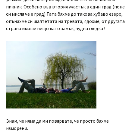
пикник. Особено във втория участък в един град (поне
си мисля че е град) Тата бяхме до такова хубаво езеро,
опънахме си шалтетата на тревата, ядохме, от другата
страна имаше нещо като замък, чудна гледка !
Знам, че няма да ми повярвате, че просто бяхме
изморени.