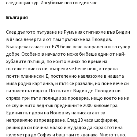
следващия тур. Изгубихме почти един час.
България
След дългото пътуване из Румъния стигнахме във Видин
в 8 часа вечерта и от там тръгнахме за Пловдив.
Българската част от E79 беше вече направена и то супер
добре. Особено в началото може би беше един от най-
хубавите пътища, по които минах по време на
пътешествието ни, въпреки че беше нощ, а терена
почти планински. Е, постепенно навлязохме в нашата
мила родна картинка, и пътя се развали, но поне вече си
ги знаех пътищата. По пътя от Видин до Пловдив ни
спряха три пъти полицаи за проверка, нещо което не ни
се случи нито веднъж предишните 2000 километра.
Единия път дори на Йонов му написаха акт за
неправилно изпреварване. След 13 часа шофиране,
реших да си почина малко и му дадох да кара стотина
километра до София и баш там го хванаха. Много тъпо.