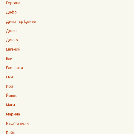
Гергана
Дафо
Димитър Цонев
Донка
Дончо
Евгений
Ели
Еличката
Еми
Ира
Йовко
Маги
Марина
Наш’та леля
Пейо