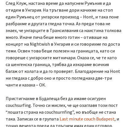
След Клуж, настана време да напуснем Румъния и да
отидем в Унгария. На тръгване дори качихме на стоп
един Румънец от унгарски произход – Hont, и така поне
разбрахме и другата гледна точка. Аз преди това не
знаех, че унгарците в Трансилвания са наистина толкова
много. Иначе пича беше много готин – отиваше на
концерт на Nightwish в Унгария и си говорихме по доста
теми. Освен това беше полезен на границата, като си
говореше с унгарските митничари. Оказа се, че те като
са шенгенска граница, трябва да изкараме всичкия
багаж от колата и да го проверят. Благодарение на Hont
ни гледаха с добро око и просто погледнаха две-три
чанти и казаха – ОК.
Пристигнахме в Будапеща без да имаме осигурен
couchsurfing. Точно си мислех, че ще озаглавя този пост
“лошата страна на couchsurnfing”, но въобще не стана
така. Записах се в групата
Last minute couch Budapest
, и
точно вечерта преди да тръгнем имах един отговор.