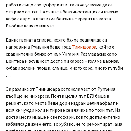
работи също срещу форинти, така че успяхме да се
отървем от тях. На същата бензиностанция си взехме
кафе с евро, а платихме бензина с кредитна карта.
Въобще всичко взимат.
Единствената спирка, която бяхме решили да си
направим в Румъния беше град
Тимишоара
, който е
сравнително близо от към Унгария. Разгледахме само
центъра и всъщност доста ми хареса – голяма църква,
хубави зелени площи, слънце, много хора, много гълъби
…
За разлика от Тимишоара останала част от Румъния
въобще не ни хареса. Почти целия път E79 беше в
ремонт, като места беше дори издран целия асфалт и
всички чужди коли и тирове се влачиха по този път. На
доста места имаше и светофари, които допълнително
забавяха движението. То хубаво, че го ремонтират, ама