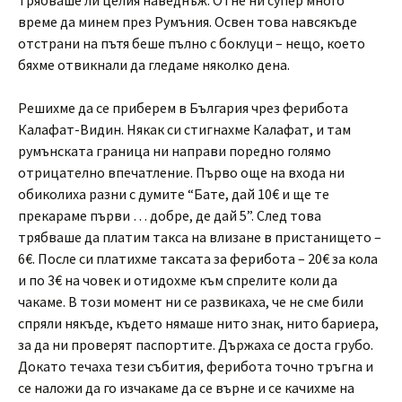
трябваше ли целия наведнъж. Отне ни супер много
време да минем през Румъния. Освен това навсякъде
отстрани на пътя беше пълно с боклуци – нещо, което
бяхме отвикнали да гледаме няколко дена.
Решихме да се приберем в България чрез ферибота
Калафат-Видин. Някак си стигнахме Калафат, и там
румънската граница ни направи поредно голямо
отрицателно впечатление. Първо още на входа ни
обиколиха разни с думите “Бате, дай 10€ и ще те
прекараме първи … добре, де дай 5”. След това
трябваше да платим такса на влизане в пристанището –
6€. После си платихме таксата за ферибота – 20€ за кола
и по 3€ на човек и отидохме към спрелите коли да
чакаме. В този момент ни се развикаха, че не сме били
спряли някъде, където нямаше нито знак, нито бариера,
за да ни проверят паспортите. Държаха се доста грубо.
Докато течаха тези събития, ферибота точно тръгна и
се наложи да го изчакаме да се върне и се качихме на