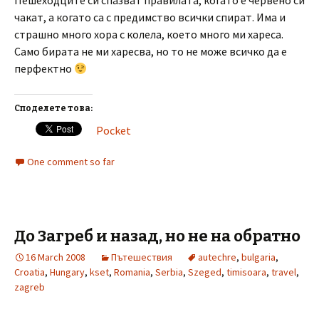
Пешеходците си спазват правилата, когато е червено си
чакат, а когато са с предимство всички спират. Има и
страшно много хора с колела, което много ми хареса.
Само бирата не ми харесва, но то не може всичко да е
перфектно
Споделете това:
Pocket
One comment so far
До Загреб и назад, но не на обратно
16 March 2008
Пътешествия
autechre
,
bulgaria
,
Croatia
,
Hungary
,
kset
,
Romania
,
Serbia
,
Szeged
,
timisoara
,
travel
,
zagreb