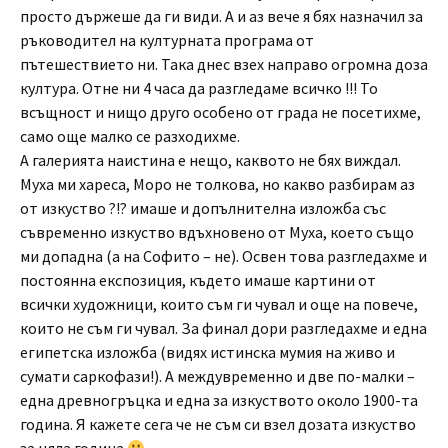
просто държеше да ги види. А и аз вече я бях назначил за
ръководител на културната програма от
пътешествието ни. Така днес взех направо огромна доза
култура. Отне ни 4 часа да разгледаме всичко !!! То
всъщност и нищо друго особено от града не посетихме,
само още малко се разходихме.
А галерията наистина е нещо, каквото не бях виждал.
Муха ми хареса, Моро не толкова, но какво разбирам аз
от изкуство ?!? имаше и допълнителна изложба със
съвременно изкуство вдъхновено от Муха, което също
ми допадна (а на Софито – не). Освен това разгледахме и
постоянна експозиция, където имаше картини от
всички художници, които съм ги чувал и още на повече,
които не съм ги чувал. За финал дори разгледахме и една
египетска изложба (видях истинска мумия на живо и
сумати саркофази!). А междувременно и две по-малки –
една древногръцка и една за изкуството около 1900-та
година. Я кажете сега че не съм си взел дозата изкуство