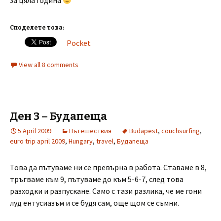
за цяла година
Споделете това:
Pocket
View all 8 comments
Ден 3 – Будапеща
5 April 2009
Пътешествия
Budapest
,
couchsurfing
,
euro trip april 2009
,
Hungary
,
travel
,
Будапеща
Това да пътуваме ни се превърна в работа. Ставаме в 8,
тръгваме към 9, пътуваме до към 5-6-7, след това
разходки и разпускане. Само с тази разлика, че ме гони
луд ентусиазъм и се будя сам, още щом се съмни.