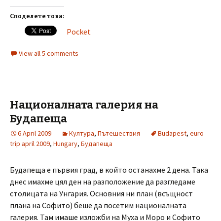
Споделете това:
Pocket
View all 5 comments
Националната галерия на
Будапеща
6 April 2009
Култура
,
Пътешествия
Budapest
,
euro
trip april 2009
,
Hungary
,
Будапеща
Будапеща е първия град, в който останахме 2 дена. Така
днес имахме цял ден на разположение да разгледаме
столицата на Унгария. Основния ни план (всъщност
плана на Софито) беше да посетим националната
галерия. Там имаше изложби на Муха и Моро и Софито