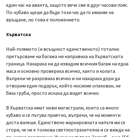
един час на аванта, защото вече сме в друг часови пояс.
По-хубаво щеше да бъде този час да го имахме на
връщане, но това е положението.
Хърватска
Най-голямото (и всъщност единственото) тотално
претърсване на багажа ни направиха на Хърватската
граница. Накараха ни да извадим всичкия багаж на една
маса и основно провериха всичко, както и колата.
Въпреки че разровиха всичко и ни накараха дори да
отворим един подарък, който носихме опакован, не
бяха груби, просто искаха да видят всичко.
В Хърватска имат нови магистрали, които са много
хубаво и се пътува приятно, въпреки, че на моменти
доста валеше. Единствено маркировката напътя ми се
стори, че не е толкова светлоотразителна и се вижда на