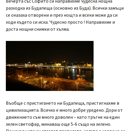
Вечерта със Софито си направихме чудесна нощна
разходка из Будапеща (основно из Буда). Всички замъци
се оказаха отворени и през нощта и всеки може да си
ходи където си иска. Чудесно просто ! Направихме и
доста нощни снимки от хълма.
Въобще с пристигането ни Будапеща, пристигнахме в
цивилизацията. Всичко е много добре уредено. Дори от
движението съм много доволен – като тръгне на един
зелен светофар, минаваш още 5-6 също на зелено.