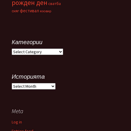
рожден ден
сватба
фестивал
сняг
язовир
Категории
Категории
Историята
Историята
Meta
Log in