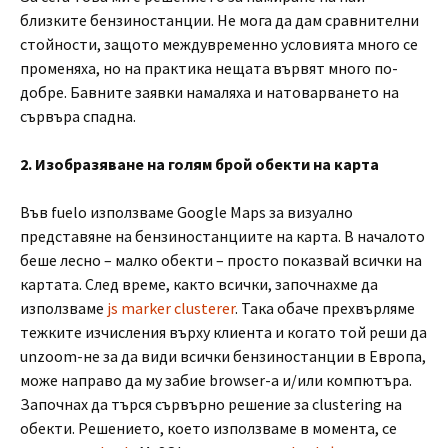
близките бензиностанции. Не мога да дам сравнителни
стойности, защото междувременно условията много се
променяха, но на практика нещата вървят много по-
добре. Бавните заявки намаляха и натоварването на
сървъра спадна.
2. Изобразяване на голям брой обекти на карта
Във fuelo използваме Google Maps за визуално
представяне на бензиностанциите на карта. В началото
беше лесно – малко обекти – просто показвай всички на
картата. След време, както всички, започнахме да
използваме
js marker clusterer
. Така обаче прехвърляме
тежките изчисления върху клиента и когато той реши да
unzoom-не за да види всички бензиностанции в Европа,
може направо да му забие browser-а и/или компютъра.
Започнах да търся сървърно решение за clustering на
обекти. Решението, което използваме в момента, се