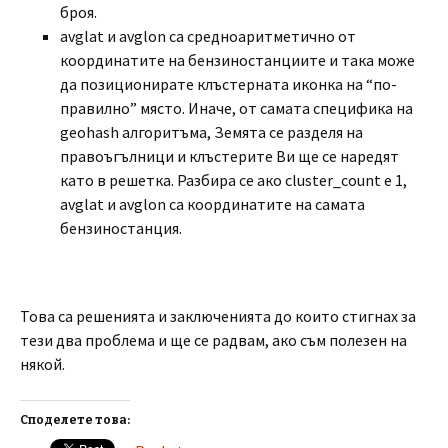
броя.
avglat и avglon са средноаритметично от
координатите на бензиностанциите и така може
да позиционирате клъстерната иконка на “по-
правилно” място. Иначе, от самата специфика на
geohash алгоритъма, Земята се разделя на
правоъгълници и клъстерите Ви ще се наредят
като в решетка. Разбира се ако cluster_count e 1,
avglat и avglon са координатите на самата
бензиностанция.
Това са решенията и заключенията до които стигнах за
тези два проблема и ще се радвам, ако съм полезен на
някой.
Споделете това: