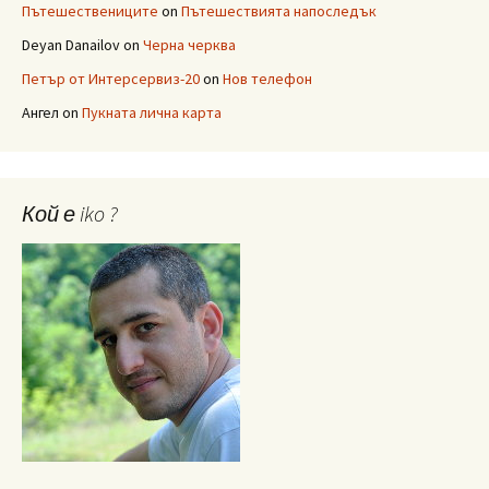
Пътешествениците
on
Пътешествията напоследък
Deyan Danailov
on
Черна черква
Петър от Интерсервиз-20
on
Нов телефон
Ангел
on
Пукната лична карта
Кой е iko ?