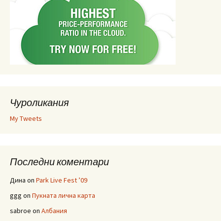
Чуроликания
My Tweets
Последни коментари
Дина
on
Park Live Fest ’09
ggg
on
Пукната лична карта
sabroe
on
Албания