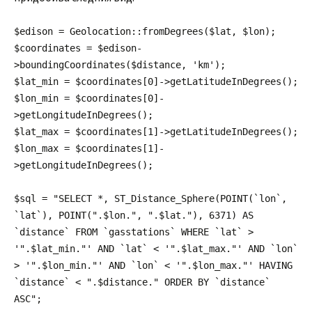
$edison = Geolocation::fromDegrees($lat, $lon);
$coordinates = $edison-
>boundingCoordinates($distance, 'km');
$lat_min = $coordinates[0]->getLatitudeInDegrees();
$lon_min = $coordinates[0]-
>getLongitudeInDegrees();
$lat_max = $coordinates[1]->getLatitudeInDegrees();
$lon_max = $coordinates[1]-
>getLongitudeInDegrees();
$sql = "SELECT *, ST_Distance_Sphere(POINT(`lon`,
`lat`), POINT(".$lon.", ".$lat."), 6371) AS
`distance` FROM `gasstations` WHERE `lat` >
'".$lat_min."' AND `lat` < '".$lat_max."' AND `lon`
> '".$lon_min."' AND `lon` < '".$lon_max."' HAVING
`distance` < ".$distance." ORDER BY `distance`
ASC";