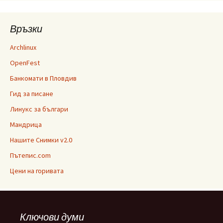
Връзки
Archlinux
OpenFest
Банкомати в Пловдив
Гид за писане
Линукс за българи
Мандрица
Нашите Снимки v2.0
Пътепис.com
Цени на горивата
Ключови думи