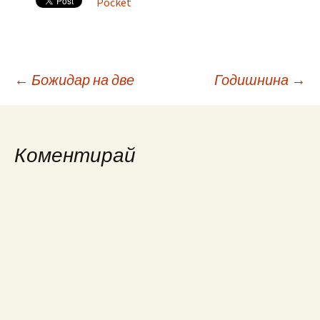
Pocket
Post
←
Божидар на две
Годишнина
→
navigation
Коментирай