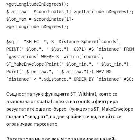
>getLongitudeInDegrees();
$lat_max = $coordinates[1]->getLatitudeInDegrees();
$lon_max = $coordinates[1]-
>getLongitudeInDegrees();
$sql = "SELECT *, ST_Distance_Sphere(`coords`,
POINT(".$lon.", ".$lat."), 6371) AS `distance` FROM
`gasstations` WHERE ST_Within(`coords`,
ST_MakeEnvelope(Point(".$lon_min.", ".$lat_min."),
Point(".$lon_max.", ".$lat_max."))) HAVING
`distance` < ".$distance." ORDER BY `distance` ASC;
Същността тук е функцията ST_Within(), която се
възползва от spatial index-а на coords и филтрира
резултатите още по-бързо. Функцията ST_MakeEnvelope
създава “квадрат”, по две крайни точки, в който се
ограничава търсенето.
За сега това ми е решението за намиране на най-