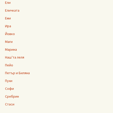
Ели
Еличката
Еми
Ира
Йовко
Маги
Марина
Наш’та леля
Пейо
Петър и Биляна
Пухи
Софи
Сребрин
Стаси