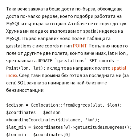
Така вече заявката беше доста по-бърза, обхождаше
доста по-малко редове, което подобри работата на
MySQL и сървъра като цяло. Аз обаче не се спрях до тук.
Хрумна ми как да се възползвам от spatial индекса на
MySQL. Първо направих ново поле в таблицата
gasstations с име coords и тип
POINT
. Попълних новото
поле от другите две полета, които вече имах, lat и lon ,
чрез заявката
UPDATE `gasstations` SET coords =
и след това направих полето
spatial
Point(lon, lat);
index
. След тази промяна бях готов за последната ми (за
сега) SQL заявка за намиране на най-близките
бензиностанции:
$edison = Geolocation::fromDegrees($lat, $lon);
$coordinates = $edison-
>boundingCoordinates($distance, 'km');
$lat_min = $coordinates[0]->getLatitudeInDegrees();
$lon_min = $coordinates[0]-