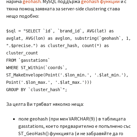
нарича
geohash
. MySQL поддържа
geohash функции
и с
тяхна помощ заявката за server-side clustering става
нещо подобно:
$sql = "SELECT `id`, `brand_id`, AVG(lat) as
avglat, AVG(lon) as avglon, substring(`geohash`, 1,
".$precise.") as cluster_hash, count(*) as
cluster_count
FROM `gasstations`
WHERE ST_Within(`coords`,
ST_MakeEnvelope(Point('.$lon_min.', '.$lat_min.'),
Point('.$lon_max.', '.$lat_max.')))
GROUP BY `cluster_hash`";
За целта Ви трябват няколко неща:
поле geohash (при мен VARCHAR(9) ) в таблицата
gasstations, което предварително е попълнено със
ST_GeoHash() функцията (и не забравяйте да го