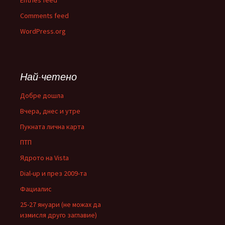
Entries feed
Comments feed
WordPress.org
Най-четено
Добре дошла
Вчера, днес и утре
Пукната лична карта
ПТП
Ядрото на Vista
Dial-up и през 2009-та
Фациалис
25-27 януари (не можах да
измисля друго заглавие)