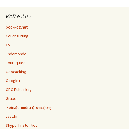
Кой е Ik0 ?
book-log.net
Couchsurfing
CV
Endomondo
Foursquare
Geocaching
Google+
GPG Public key
Grabo
iko(на)drundrun(точка)org
Last.fm
Skype: hristo_iliev