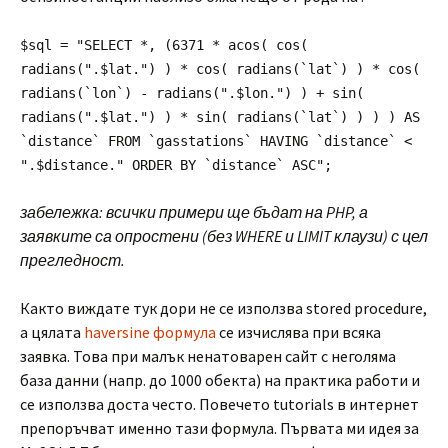
$sql = "SELECT *, (6371 * acos( cos(
radians(".$lat.") ) * cos( radians(`lat`) ) * cos(
radians(`lon`) - radians(".$lon.") ) + sin(
radians(".$lat.") ) * sin( radians(`lat`) ) ) ) AS
`distance` FROM `gasstations` HAVING `distance` <
".$distance." ORDER BY `distance` ASC";
забележка: всички примери ще бъдат на PHP, а
заявките са опростени (без WHERE и LIMIT клаузи) с цел
прегледност.
Както виждате тук дори не се използва stored procedure,
а цялата
haversine формула
се изчислява при всяка
заявка. Това при малък ненатоварен сайт с неголяма
база данни (напр. до 1000 обекта) на практика работи и
се използва доста често. Повечето tutorials в интернет
препоръчват именно тази формула. Първата ми идея за