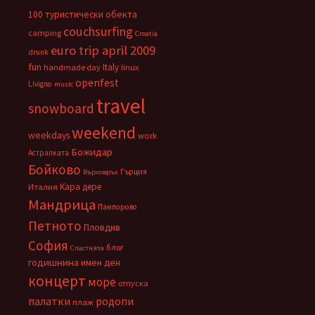
100 туристически обекта
couchsurfing
camping
Croatia
euro trip april 2009
drunk
fun
Italy
handmade day
linux
openfest
Livigno
music
travel
snowboard
weekend
weekdays
work
Божидар
Астралката
Бойково
Гърция
Върховръх
Кара дере
Италия
Мандрица
Пампорово
Петното
Пловдив
София
блог
Спастнята
годишнина
имен ден
концерт
море
отпуска
палатки
родопи
плаж