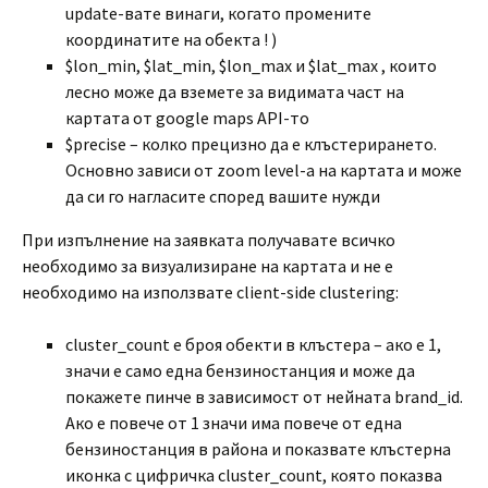
update-вате винаги, когато промените
координатите на обекта ! )
$lon_min, $lat_min, $lon_max и $lat_max , които
лесно може да вземете за видимата част на
картата от google maps API-то
$precise – колко прецизно да е клъстерирането.
Основно зависи от zoom level-а на картата и може
да си го нагласите според вашите нужди
При изпълнение на заявката получавате всичко
необходимо за визуализиране на картата и не е
необходимо на използвате client-side clustering:
cluster_count е броя обекти в клъстера – ако е 1,
значи е само една бензиностанция и може да
покажете пинче в зависимост от нейната brand_id.
Ако е повече от 1 значи има повече от една
бензиностанция в района и показвате клъстерна
иконка с цифричка cluster_count, която показва