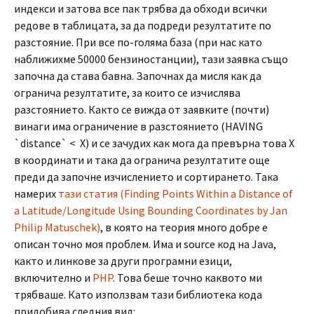
индекси и затова все пак трябва да обходи всички
редове в таблицата, за да подреди резултатите по
разстояние. При все по-голяма база (при нас като
наближихме 50000 бензиностанции), тази заявка също
започна да става бавна. Започнах да мисля как да
огранича резултатите, за които се изчислява
разстоянието. Както се вижда от заявките (почти)
винаги има ограничение в разстоянието (HAVING
`distance` < X) и се зачудих как мога да превърна това X
в координати и така да огранича резултатите още
преди да започне изчислението и сортирането. Така
намерих
тази статия (Finding Points Within a Distance of
a Latitude/Longitude Using Bounding Coordinates by Jan
Philip Matuschek)
, в която на теория много добре е
описан точно моя проблем. Има и source код на Java,
както и линкове за други програмни езици,
включително и
PHP
. Това беше точно каквото ми
трябваше. Като използвам тази библиотека кода
придобива следния вид: