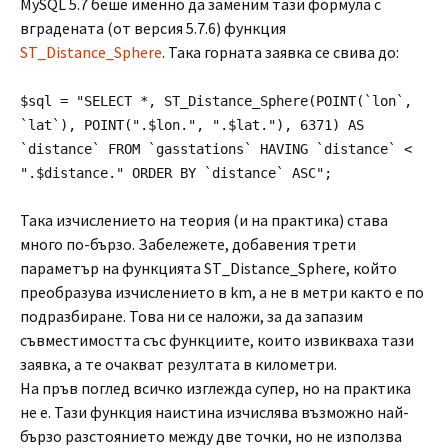
MySQL 5.7 беше именно да заменим тази формула с
вградената (от версия 5.7.6) функция
ST_Distance_Sphere
. Така горната заявка се свива до:
$sql = "SELECT *, ST_Distance_Sphere(POINT(`lon`,
`lat`), POINT(".$lon.", ".$lat."), 6371) AS
`distance` FROM `gasstations` HAVING `distance` <
".$distance." ORDER BY `distance` ASC";
Така изчислението на теория (и на практика) става
много по-бързо. Забележете, добавения трети
параметър на функцията ST_Distance_Sphere, който
преобразува изчислението в km, а не в метри както е по
подразбиране. Това ни се наложи, за да запазим
съвместимостта със функциите, които извикваха тази
заявка, а те очакват резултата в километри.
На пръв поглед всичко изглежда супер, но на практика
не е. Тази функция наистина изчислява възможно най-
бързо разстоянието между две точки, но не използва