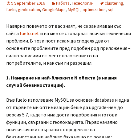
9 September 2016
Работа
,
Технологии
clustering
,
fuelo
,
geolocation
,
GoogleMaps
,
MySQL
,
optimization
,
sql
Навярно повечето от вас знаят, че се занимавам със
сайта
fuelo.net
и на мен се стоварват всички технически
проблеми. В този пост искам да споделя два от
основните проблемите пред подобен род приложения –
силно зависими от местоположението на
потребителите, и как съм ги разрешил.
1. Намиране на най-близките N обекта (в нашия
случай бензиностанции).
Във fuelo използваме MySQL за основен database и една
от първите ми оптимизации беше да upgrade-нем до
версия 5.7, където има доста подобрения и готови
функции, свързани с геолокацията. Първоначално
всички заявки свързани с определяне на
бензиностанции наблизо бяха нещо от рода на :