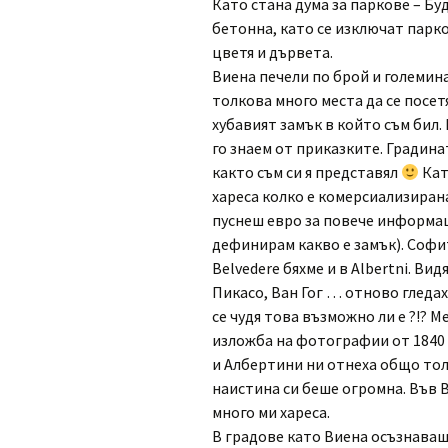
Като стана дума за паркове – Бу
бетонна, като се изключат парко
цветя и дървета.
Виена печели по брой и големина
толкова много места да се посетя
хубавият замък в който съм бил. 
го знаем от приказките. Градина
както съм си я представял
Кат
хареса колко е комерсиализирана
пуснеш евро за повече информац
дефинирам какво е замък). Софи
Belvedere бяхме и в Albertni. Ви
Пикасо, Ван Гог … отново гледах 
се чудя това възможно ли е ?!? 
изложба на фотографии от 1840 
и Албертини ни отнеха общо тол
наистина си беше огромна. Във 
много ми хареса.
В градове като Виена осъзнаваш