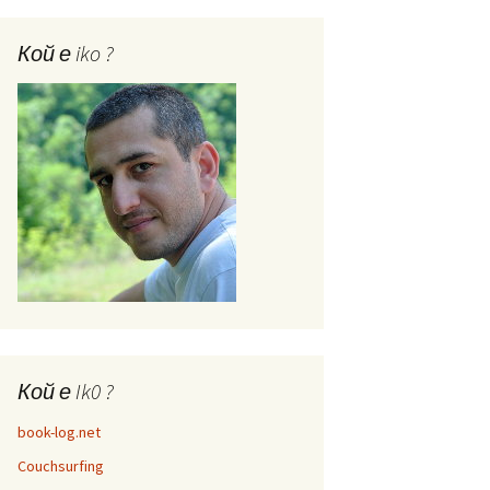
Кой е iko ?
Кой е Ik0 ?
book-log.net
Couchsurfing