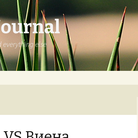
Journal
d everything else
 VS Виена