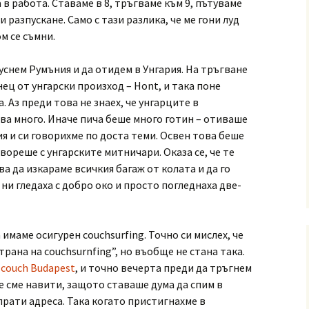
 в работа. Ставаме в 8, тръгваме към 9, пътуваме
и разпускане. Само с тази разлика, че ме гони луд
м се съмни.
уснем Румъния и да отидем в Унгария. На тръгване
ец от унгарски произход – Hont, и така поне
. Аз преди това не знаех, че унгарците в
ва много. Иначе пича беше много готин – отиваше
ия и си говорихме по доста теми. Освен това беше
овореше с унгарските митничари. Оказа се, че те
ва да изкараме всичкия багаж от колата и да го
ни гледаха с добро око и просто погледнаха две-
имаме осигурен couchsurfing. Точно си мислех, че
трана на couchsurnfing”, но въобще не стана така.
 couch Budapest
, и точно вечерта преди да тръгнем
е сме навити, защото ставаше дума да спим в
прати адреса. Така когато пристигнахме в