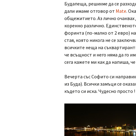
Будапеща, решихме да се разходи
дали имаме отговор от
Mate
. Ок
общежитието. Аз лично очаквах д
коренно различно. Единственото
форинта (по-малко от 2 евро) на
стая, която никога не се заключв
всичките неща на съквартирантит
че всъщност и него няма да го им
сега кажете ми как да напиша, че
Вечерта със Софито си направих
из Буда). Всички замъци се оказ
където си иска. Чудесно просто 