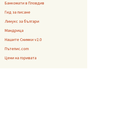
Банкомати в Пловдив
Гид за писане
Линукс за българи
Мандрица
Нашите Снимки v2.0
Пътепис.com
Цени на горивата