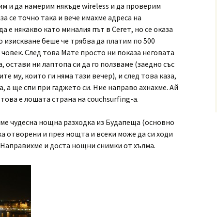
м и да намерим някъде wireless и да проверим
аза се точно така и вече имахме адреса на
а е някакво като миналия път в Сегет, но се оказа
 изискване беше че трябва да платим по 500
 човек. След това Мате просто ни показа неговата
а, остави ни лаптопа си да го ползваме (заедно със
е му, които ги няма тази вечер), и след това каза,
а, а ще спи при гаджето си. Ние направо ахнахме. Ай
 това е лошата страна на couchsurfing-а.
ме чудесна нощна разходка из Будапеща (основно
аха отворени и през нощта и всеки може да си ходи
! Направихме и доста нощни снимки от хълма.