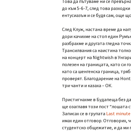
Това да пътуваме ни се превърна
до към 5-6-7, след това разходки 
ентусиазъм и се будя сам, още що
След Клуж, настана време да нап
дори качихме на стоп един Румън
разбрахме и другата гледна точка
Трансилвания са наистина толко
на концерт на Nightwish в Унгар
полезен на границата, като си г
като са шенгенска граница, тряб
проверят. Благодарение на Hont 
три чанти и казаха – ОК.
Пристигнахме в Будапеща без да 
ще озаглавя този пост “лошата с
Записах се в групата
Last minute
имах един отговор. Отговорих, ч
студентско общежитие, и да ми 