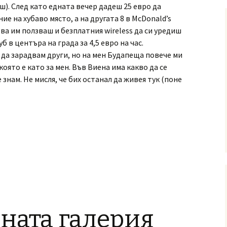
аш). След като едната вечер дадеш 25 евро да
е на хубаво място, а на другата 8 в McDonald’s
ова им ползваш и безплатния wireless да си уредиш
б в центъра на града за 4,5 евро на час.
 да зарадвам други, но на мен Будапеща повече ми
която е като за мен. Във Виена има какво да се
 знам. Не мисля, че бих останал да живея тук (поне
ната галерия