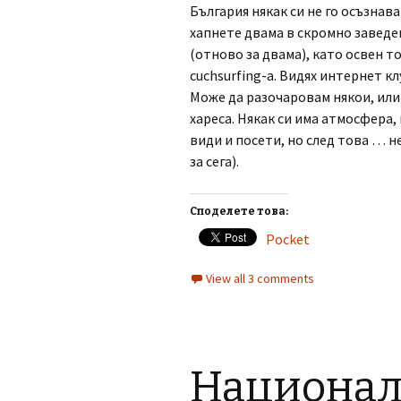
България някак си не го осъзнав
хапнете двама в скромно заведени
(отново за двама), като освен т
cuchsurfing-а. Видях интернет клу
Може да разочаровам някои, или
хареса. Някак си има атмосфера, 
види и посети, но след това … не
за сега).
Споделете това:
Pocket
View all 3 comments
Национал