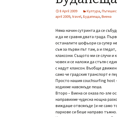
8 April 2009
Култура
,
Пътешес
april 2009
,
travel
,
Будапеща
,
Виена
Няма начин сутринта да се събуд
и да не сравня двата града. Пър
останалите шофьори са супер нет
съм за първи път там, а и гледат,
клаксони. Същото ми се случи и 
човек и се наложи да стъпя с ед
с надут клаксон. Въобще движен
само че градския транспорт е пер
Просто нашия couchsurfing host 
ходихме навсякъде пеша.
Второ – Виена се оказа по-зле о
направихме чудесна нощна разхо
виждаше отвсякъде (и не само то
паркове си беше направо тъмно.