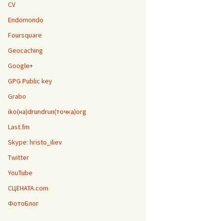
CV
Endomondo
Foursquare
Geocaching
Google+
GPG Public key
Grabo
iko(на)drundrun(точка)org
Last.fm
Skype: hristo_iliev
Twitter
YouTube
СЦЕНАТА.com
ФотоБлог