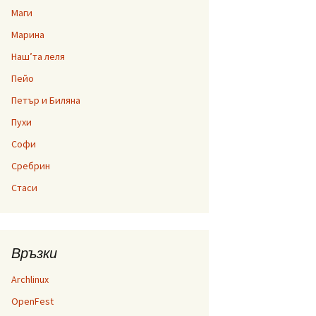
Маги
Марина
Наш’та леля
Пейо
Петър и Биляна
Пухи
Софи
Сребрин
Стаси
Връзки
Archlinux
OpenFest