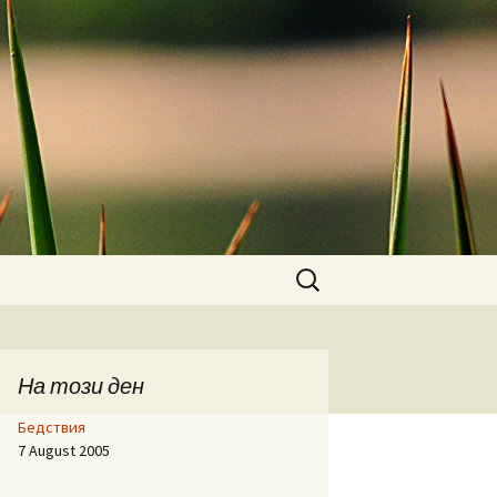
Search
for:
На този ден
Бедствия
7 August 2005