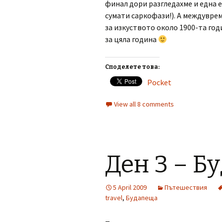
финал дори разгледахме и една 
сумати саркофази!). А междувре
за изкуството около 1900-та годи
за цяла година
Споделете това:
Pocket
View all 8 comments
Ден 3 – Б
5 April 2009
Пътешествия
travel
,
Будапеща