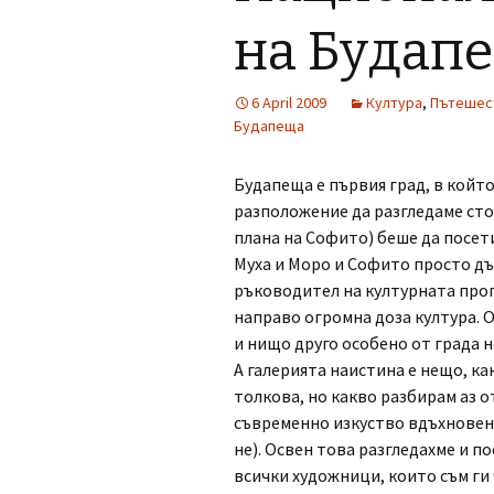
на Будап
6 April 2009
Култура
,
Пътешес
Будапеща
Будапеща е първия град, в който
разположение да разгледаме сто
плана на Софито) беше да посет
Муха и Моро и Софито просто държ
ръководител на културната прог
направо огромна доза култура. От
и нищо друго особено от града н
А галерията наистина е нещо, ка
толкова, но какво разбирам аз о
съвременно изкуство вдъхновено
не). Освен това разгледахме и 
всички художници, които съм ги ч