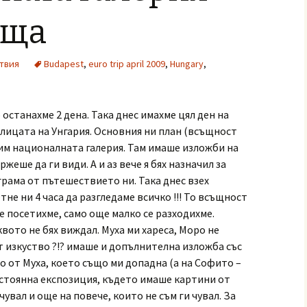
еща
твия
Budapest
,
euro trip april 2009
,
Hungary
,
 останахме 2 дена. Така днес имахме цял ден на
лицата на Унгария. Основния ни план (всъщност
им националната галерия. Там имаше изложби на
еше да ги види. А и аз вече я бях назначил за
рама от пътешествието ни. Така днес взех
не ни 4 часа да разгледаме всичко !!! То всъщност
е посетихме, само още малко се разходихме.
квото не бях виждал. Муха ми хареса, Моро не
т изкуство ?!? имаше и допълнителна изложба със
 от Муха, което също ми допадна (а на Софито –
постоянна експозиция, където имаше картини от
увал и още на повече, които не съм ги чувал. За