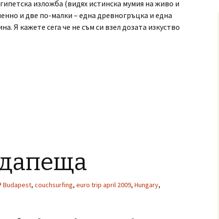
египетска изложба (видях истинска мумия на живо и
менно и две по-малки – една древногръцка и една
на. Я кажете сега че не съм си взел дозата изкуство
удапеща
Budapest
,
couchsurfing
,
euro trip april 2009
,
Hungary
,