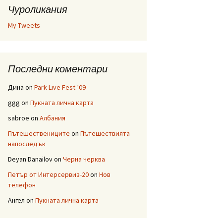
Чуроликания
My Tweets
Последни коментари
Дина
on
Park Live Fest ’09
ggg
on
Пукната лична карта
sabroe
on
Албания
Пътешествениците
on
Пътешествията
напоследък
Deyan Danailov
on
Черна черква
Петър от Интерсервиз-20
on
Нов
телефон
Ангел
on
Пукната лична карта