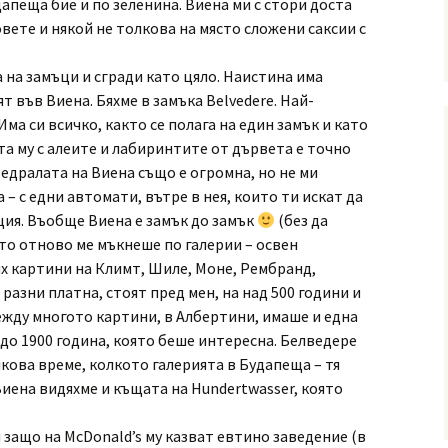
дапеща бие и по зеленина. Виена ми с стори доста
вете и някой не толкова на място сложени саксии с
 на замъци и сгради като цяло. Наистина има
т във Виена. Бяхме в замъка Belvedere. Най-
Има си всичко, както се полага на един замък и като
та му с алеите и лабиринтите от дървета е точно
едралата на Виена също е огромна, но не ми
 – с едни автомати, вътре в нея, които ти искат да
ия. Въобще Виена е замък до замък
(без да
то отново ме мъкнеше по галерии – освен
дях картини на Климт, Шиле, Моне, Рембранд,
разни платна, стоят пред мен, на над 500 години и
Между многото картини, в Албертини, имаше и една
до 1900 година, която беше интересна. Белведере
кова време, колкото галерията в Будапеща – тя
Виена видяхме и къщата на Hundertwasser, която
 защо на McDonald’s му казват евтино заведение (в