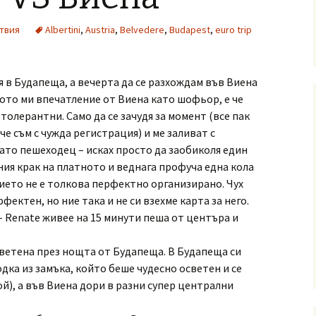
твия
Albertini
,
Austria
,
Belvedere
,
Budapest
,
euro trip
я в Будапеща, а вечерта да се разхождам във Виена
вото ми впечатление от Виена като шофьор, е че
олерантни. Само да се зачудя за момент (все пак
 че съм с чужда регистрация) и ме заливат с
като пешеходец – исках просто да заобиколя един
иния крак на платното и веднага профуча една кола
ието не е толкова перфектно организирано. Чух
фектен, но ние така и не си взехме карта за него.
– Renate живее на 15 минути пеша от центъра и
светена през нощта от Будапеща. В Будапеща си
дка из замъка, който беше чудесно осветен и се
й), а във Виена дори в разни супер централни