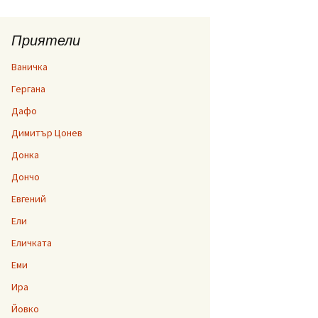
Приятели
Ваничка
Гергана
Дафо
Димитър Цонев
Донка
Дончо
Евгений
Ели
Еличката
Еми
Ира
Йовко