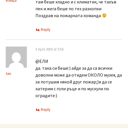
елица
там беше хладно и с климатик, че такъв
пек и жега беше по тез разкопки
Поздрав на пожарната команда
Reply
9 April 2009 at 9:58
@ЕЛИ
да. така си беше:) айде за да са всички
tan
доволни може да отидем ОКОЛО музея, да
за потушим някой друг пожар;)и да се
катерим с голи ръце и по мускули по
оградите:)
Reply