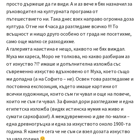
просто държеше да ги види. А и аз вече я бях назначил за
ръководител на културната програма от
пътешествието ни. Така днес взех направо огромна доза
култура. Отне ни 4 часа да разгледаме всичко !!! То
всъщност и нищо друго особено от града не посетихме,
само още малко се разходихме.
А галерията наистина е нещо, каквото не бях виждал.
Муха ми хареса, Моро не толкова, но какво разбирам аз
от изкуство ?!? имаше и допълнителна изложба със
съвременно изкуство вдъхновено от Муха, което също
ми допадна (а на Софито – не). Освен това разгледахме и
постоянна експозиция, където имаше картини от
всички художници, които съм ги чувал и още на повече,
които не съм ги чувал. За финал дори разгледахме и една
египетска изложба (видях истинска мумия на живо и
сумати саркофази!). А междувременно и две по-малки –
една древногръцка и една за изкуството около 1900-та
година. Я кажете сега че не съм си взел дозата изкуство
за цяла година