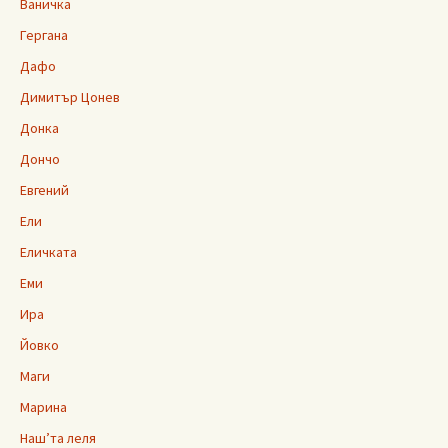
Ваничка
Гергана
Дафо
Димитър Цонев
Донка
Дончо
Евгений
Ели
Еличката
Еми
Ира
Йовко
Маги
Марина
Наш’та леля