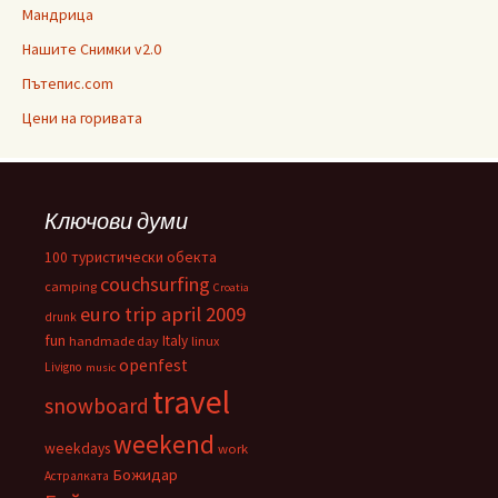
Мандрица
Нашите Снимки v2.0
Пътепис.com
Цени на горивата
Ключови думи
100 туристически обекта
couchsurfing
camping
Croatia
euro trip april 2009
drunk
fun
Italy
handmade day
linux
openfest
Livigno
music
travel
snowboard
weekend
weekdays
work
Божидар
Астралката