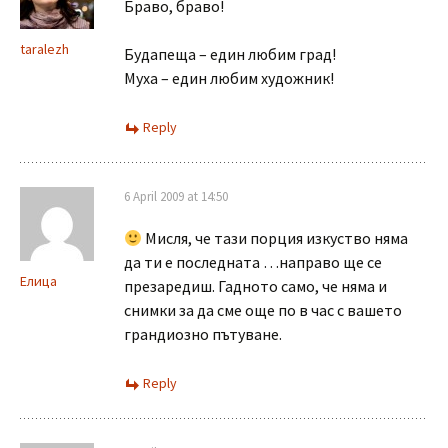
Браво, браво!
taralezh
Будапеща – един любим град!
Муха – един любим художник!
Reply
6 April 2009 at 14:50
Мисля, че тази порция изкуство няма
да ти е последната …направо ще се
Елица
презаредиш. Гадното само, че няма и
снимки за да сме още по в час с вашето
грандиозно пътуване.
Reply