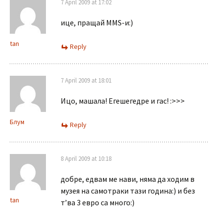
7 April 2009 at 17:02
ице, пращай MMS-и:)
tan
Reply
7 April 2009 at 18:01
Ицо, машала! Егешегедре и гас! :>>>
Блум
Reply
8 April 2009 at 10:18
добре, едвам ме нави, няма да ходим в
музея на самотраки тази година:) и без
tan
т’ва 3 евро са много:)