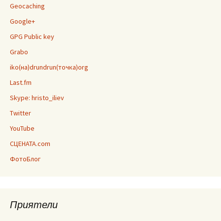
Geocaching
Google+
GPG Public key
Grabo
iko(на)drundrun(точка)org
Last.fm
Skype: hristo_iliev
Twitter
YouTube
СЦЕНАТА.com
ФотоБлог
Приятели