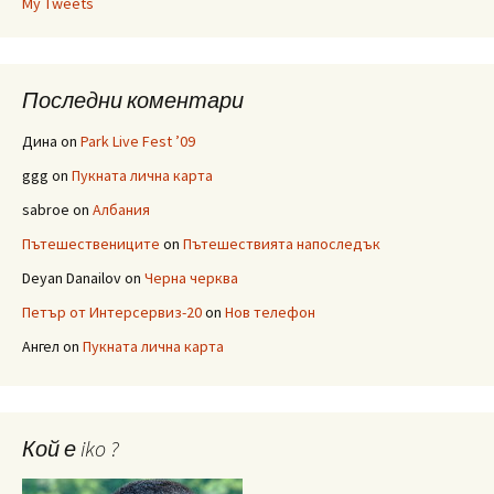
My Tweets
Последни коментари
Дина
on
Park Live Fest ’09
ggg
on
Пукната лична карта
sabroe
on
Албания
Пътешествениците
on
Пътешествията напоследък
Deyan Danailov
on
Черна черква
Петър от Интерсервиз-20
on
Нов телефон
Ангел
on
Пукната лична карта
Кой е iko ?