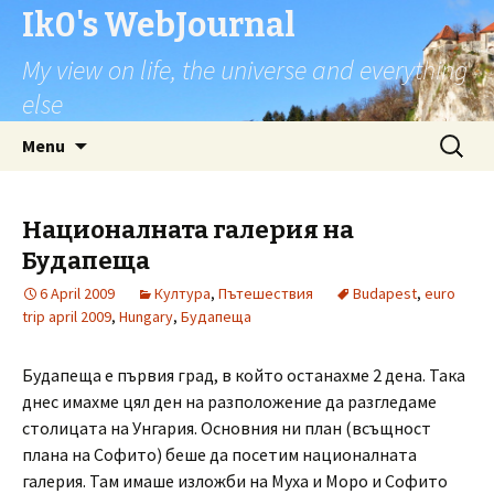
Ik0's WebJournal
My view on life, the universe and everything
else
Skip
Search
Menu
to
for:
content
Националната галерия на
Будапеща
6 April 2009
Култура
,
Пътешествия
Budapest
,
euro
trip april 2009
,
Hungary
,
Будапеща
Будапеща е първия град, в който останахме 2 дена. Така
днес имахме цял ден на разположение да разгледаме
столицата на Унгария. Основния ни план (всъщност
плана на Софито) беше да посетим националната
галерия. Там имаше изложби на Муха и Моро и Софито