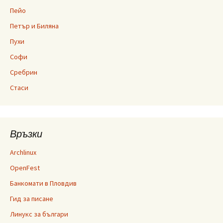
Пейо
Петър и Биляна
Пухи
Софи
Сребрин
Стаси
Връзки
Archlinux
OpenFest
Банкомати в Пловдив
Гид за писане
Линукс за българи