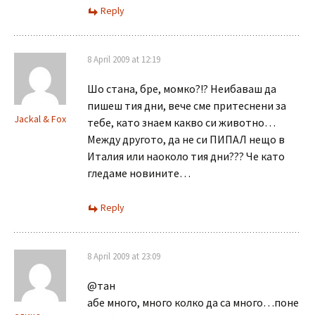
Reply
8 April 2009 at 12:19
Шо стана, бре, момко?!? Неибаваш да
пишеш тия дни, вече сме притеснени за
Jackal & Fox
тебе, като знаем какво си животно…
Между другото, да не си ПИПАЛ нещо в
Италия или наоколо тия дни??? Че като
гледаме новините…
Reply
8 April 2009 at 23:09
@тан
абе много, много колко да са много…поне