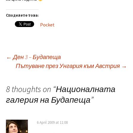
Споделете това:
Pocket
Post
←
Ден 3 – Будапеща
Пътуване през Унгария към Австрия
→
navigation
8 thoughts on “
Националната
галерия на Будапеща
”
6 April 2009 at 11:08