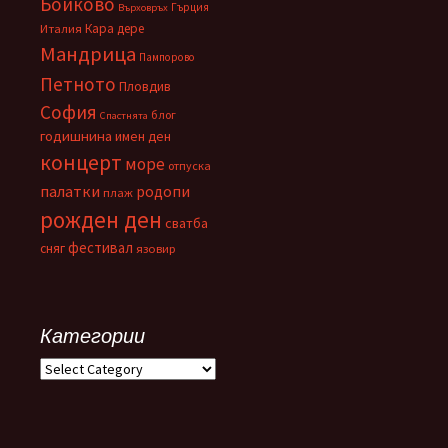
Бойково
Гърция
Върховръх
Кара дере
Италия
Мандрица
Пампорово
Петното
Пловдив
София
блог
Спастнята
годишнина
имен ден
концерт
море
отпуска
палатки
родопи
плаж
рожден ден
сватба
фестивал
сняг
язовир
Категории
Категории