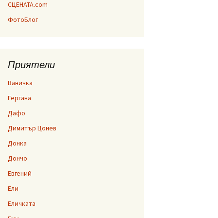
СЦЕНАТА.com
ФотоБлог
Приятели
Ваничка
Гергана
Дафо
Димитър Цонев
Донка
Дончо
Евгений
Ели
Еличката