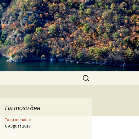
Search
for:
На този ден
Този шезлонг
6 August 2017