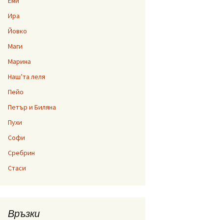
Еми
Ира
Йовко
Маги
Марина
Наш’та леля
Пейо
Петър и Биляна
Пухи
Софи
Сребрин
Стаси
Връзки