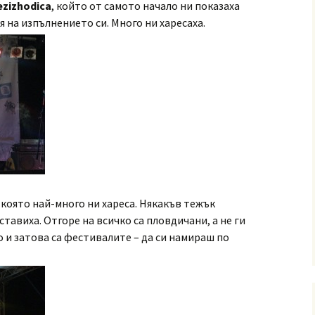
ezizhodica
, който от самото начало ни показаха
ая на изпълнението си. Много ни харесаха.
 която най-много ни хареса. Някакъв тежък
ставиха. Отгоре на всичко са пловдичани, а не ги
но и затова са фестивалите – да си намираш по