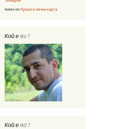
телефон
Ангел
on
Пукната лична карта
Кой е iko ?
Кой е Ik0 ?