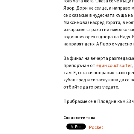
голямата жега. Оказа се че къщат
Явор. Дори не селце, а направо м
се оказахме в чудесната къща на
Максимова) насред гората, в коя
изкарахме страхотни няколко час
годишния орех в двора на Надя. 
направят деня. А Явор е чудесно 
За финал на вечерта разгледахм
препоръчан от
един couchsurfer
,
там. Е, сега си поправих тази гр
хубав град и си заслужава да се
отбийте да го разгледате.
Прибрахме се в Пловдив към 23 ч
Споделете това:
Pocket