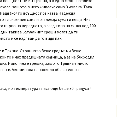
а всъщност не е в Трявна, а в едно селце на близо –
ахала, защото в него живееха само 3 човека. Така
 Надя (която всъщност се казва Надежда
то тя си живее сама и отглежда сумати неща. Ние
а първо на верадната, а след това на сянка под 100
Едни такива „случайни“ срещи могат да ти
място и се надявам да го видя пак.
е и Трявна. Странното беше градът ми беше
 който имах предишната седмица, а аз не бях ходил
ешка. Наистина е грешка, защото Трявна е много
 посети. Ако минавате наоколо обезателно се
аса, но температурата все още беше 30 градуса !