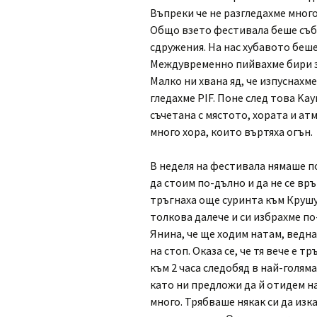
Въпреки че не разгледахме много
Общо взето фестивала беше съб
сдружения. На нас хубавото беше 
Междувременно пийвахме бири 
Малко ни хвана яд, че изпуснахм
гледахме PIF. Поне след това Kay
съчетана с мястото, хората и а
много хора, които въртяха огън.
В неделя на фестивала нямаше п
да стоим по-дълно и да не се вр
тръгнаха още суринта към Крушу
толкова далече и си избрахме по
Янина, че ще ходим натам, ведна
на стоп. Оказа се, че тя вече е т
към 2 часа следобяд в най-голям
като ни предложи да й отидем на
много. Трябваше някак си да изка