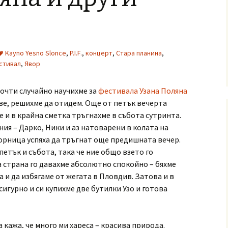
Kayno Yesno Slonce
,
P.I.F.
,
концерт
,
Стара планина
,
стивал
,
Явор
очти случайно научихме за
фестивала Узана Поляна
ове, решихме да отидем. Още от петък вечерта
ме и в крайна сметка тръгнахме в събота сутринта.
ия – Дарко, Ники и аз натоварени в колата на
Зорница успяха да тръгнат още предишната вечер.
етък и събота, така че ние общо взето го
а страна го давахме абсолютно спокойно – бяхме
 и да избягаме от жегата в Пловдив. Затова и в
игурно и си купихме две бутилки Узо и готова
да кажа, че много ми хареса – красива природа.