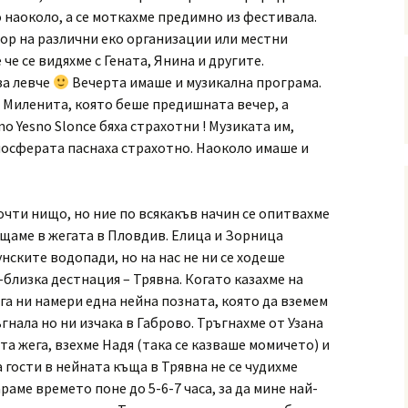
 наоколо, а се моткахме предимно из фестивала.
ор на различни еко организации или местни
че се видяхме с Гената, Янина и другите.
за левче
Вечерта имаше и музикална програма.
е Миленита, която беше предишната вечер, а
no Yesno Slonce бяха страхотни ! Музиката им,
тмосферата паснаха страхотно. Наоколо имаше и
очти нищо, но ние по всякакъв начин се опитвахме
ъщаме в жегата в Пловдив. Елица и Зорница
нските водопади, но на нас не ни се ходеше
-близка дестнация – Трявна. Когато казахме на
га ни намери една нейна позната, която да вземем
ръгнала но ни изчака в Габрово. Тръгнахме от Узана
ата жега, взехме Надя (така се казваше момичето) и
 гости в нейната къща в Трявна не се чудихме
раме времето поне до 5-6-7 часа, за да мине най-