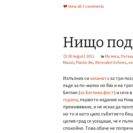
View all 3 comments
Нищо под
28 August 2011
Музика
,
Пътеш
Mazut
,
Plastic Bo
,
Revivalist Echoes
,
к
Изпълних си
заканата
за три пос
къде за по-малко но бях и на трит
Беглик (
за Беглика фест
) и сега 
година
, първото издание на Ни
преживяване, и не исках да проп
но то и като цяло събитието бе
целия град се усещаше, че е пълн
спокойно. Това обаче не попреч