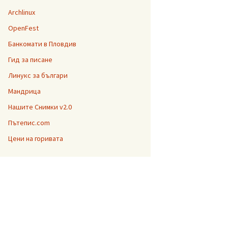
Archlinux
OpenFest
Банкомати в Пловдив
Гид за писане
Линукс за българи
Мандрица
Нашите Снимки v2.0
Пътепис.com
Цени на горивата