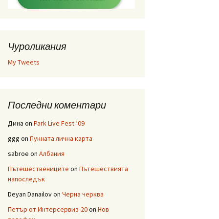
Чуроликания
My Tweets
Последни коментари
Дина
on
Park Live Fest ’09
ggg
on
Пукната лична карта
sabroe
on
Албания
Пътешествениците
on
Пътешествията
напоследък
Deyan Danailov
on
Черна черква
Петър от Интерсервиз-20
on
Нов