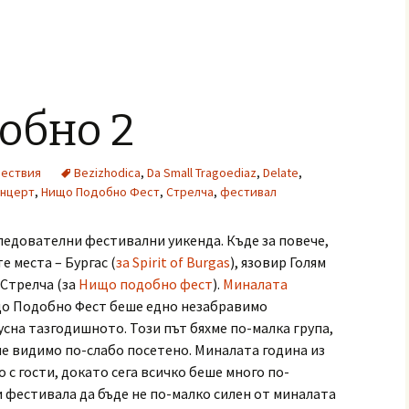
обно 2
ествия
Bezizhodica
,
Da Small Tragoediaz
,
Delate
,
онцерт
,
Нищо Подобно Фест
,
Стрелча
,
фестивал
ледователни фестивални уикенда. Къде за повече,
е места – Бургас (
за Spirit of Burgas
), язовир Голям
в Стрелча (за
Нищо подобно фест
).
Миналата
що Подобно Фест беше едно незабравимо
усна тазгодишното. Този път бяхме по-малка група,
ше видимо по-слабо посетено. Миналата година из
о с гости, докато сега всичко беше много по-
и фестивала да бъде не по-малко силен от миналата