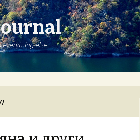
Journal
d everything else
л
яна и други