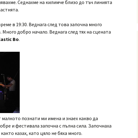
лявахме. Седнахме на килимче близо до тъч линията
пастнята.
еме в 19:30. Веднага след това започна много
s
. Много добро начало. Веднага след тях на сцената
lastic Bo
.
т малкото познати ми имена и знаех какво да
обре и фестивала започна с пълна сила. Започнаха
 както казах, като цяло не бяха много.