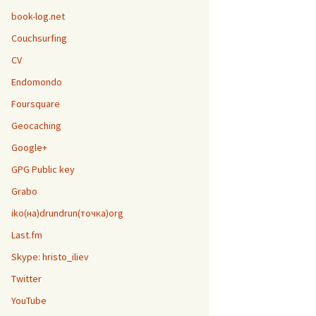
book-log.net
Couchsurfing
CV
Endomondo
Foursquare
Geocaching
Google+
GPG Public key
Grabo
iko(на)drundrun(точка)org
Last.fm
Skype: hristo_iliev
Twitter
YouTube