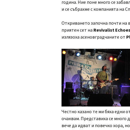
година. Ние поне много се забав
и се събрахме с компанията на С
Откриването започна почти на вр
приятен сет на
Revivalist Echoe
излязоха асеновградчаните от
P
Честно казано те ми бяха едни о
очаквам. Представиха се много д
вече да идват и повечко хора, но