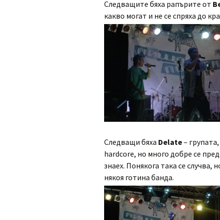
Следващите бяха рапърите от
B
какво могат и не се спряха до кр
Следващи бяха
Delate
– групата,
hardcore, но много добре се пред
знаех. Понякога така се случва, 
някоя готина банда.