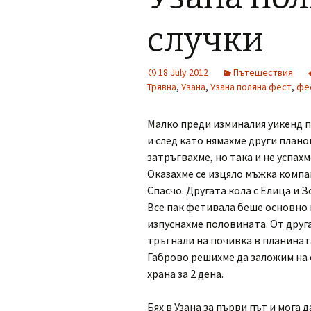
случки
18 July 2012
Пътешествия
Трявна
,
Узана
,
Узана поляна фест
,
фе
Малко преди изминалия уикенд п
и след като нямахме други план
затръгвахме, но така и не успах
Оказахме се изцяло мъжка компан
Спасчо. Другата кола с Елица и 
Все пак фетивала беше основно п
изпуснахме половината. От друг
тръгнали на почивка в планината
Габрово решихме да заложим на с
храна за 2 дена.
Бях в Узана за първи път и мога 