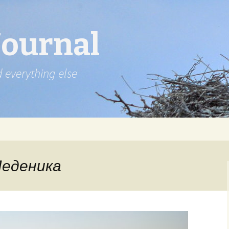
Journal
d everything else
 Леденика