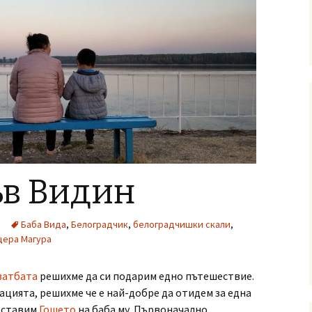
ъв Видин
Баба Вида
,
Белоградчик
,
белоградчишки скали
,
щера Магура
ватбата
решихме да си подарим едно пътешествие.
ацията, решихме че е най-добре да отидем за една
 оставим
Гошето
на баба му. Първоначално