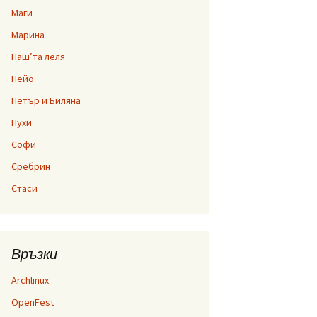
Маги
Марина
Наш’та леля
Пейо
Петър и Биляна
Пухи
Софи
Сребрин
Стаси
Връзки
Archlinux
OpenFest