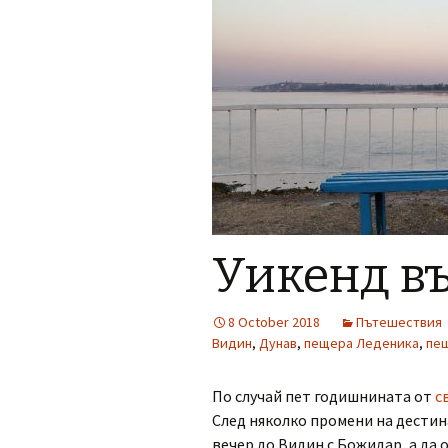
Уикенд в
8 October 2018
Пътешествия
Видин
,
Дунав
,
пещера Леденика
,
пе
По случай пет годишнината от
с
След няколко промени на дестин
вечер до Видин с Божидар, а да