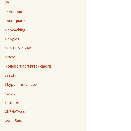
CV
Endomondo
Foursquare
Geocaching
Google+
GPG Public key
Grabo
iko(на)drundrun(точка)org
Last.fm
Skype: hristo_iliev
Twitter
YouTube
СЦЕНАТА.com
ФотоБлог