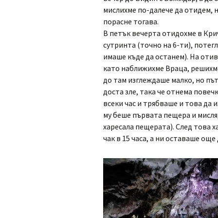
мислихме по-далече да отидем, н
порасне тогава.
В петък вечерта отидохме в Крич
сутринта (точно на 6-ти), потег
имаше къде да останем). На отив
като наближихме Враца, решихм
до там изглеждаше малко, но път
доста зле, така че отнема повеч
всеки час и трябваше и това да 
му беше първата пещера и мисля, 
харесала пещерата). След това 
чак в 15 часа, а ни оставаше още