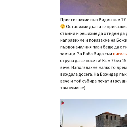
Пристигнахме във Видин към 17:3
Оставихме дългите приказки з
стъмни и решихме да отидем да р
направихме и показахме на Божид
първоначалния план беше да оти
замъци. За Баба Вида съм
писал 
струва да се посети! Към 7 без 1
вече. Използвахме малкото време
виждала досега. На Божидар пък
вече и той събира печати (всъщ
там нямаше).