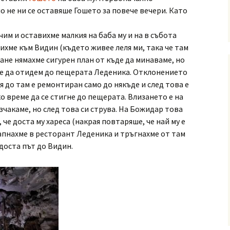
о не ни се оставяше Гошето за повече вечери. Като
им и оставихме малкия на баба му и на в събота
лихме към Видин (където живее леля ми, така че там
ане нямахме сигурен план от къде да минаваме, но
е да отидем до пещерата Леденика. Отклонението
я до там е ремонтиран само до някъде и след това е
ко време да се стигне до пещерата. Влизането е на
изчакаме, но след това си струва. На Божидар това
че доста му хареса (накрая повтаряше, че най му е
хапнахме в ресторант Леденика и тръгнахме от там
 доста път до Видин.