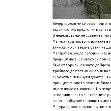
Вечерта леля ми се беше подготв
вкусни ястия, предястия и салат
В неделя станахме сравнително р
Магурата за първото влизане в 
закуска, но си взехме разни неща 
Магурата е около половин, час н
преди 10 часа. За малко си помис
бяха отворили, а и като дойдоха с
трябвало да платим още 5 лева за
си чакахме 20 минути докато няко
принцип първото влизане било в 
много лошо отношение. Но пещер
отворили залата със скалните ри
живо – побързайте, защото има в
Магурата, както казах, е много г