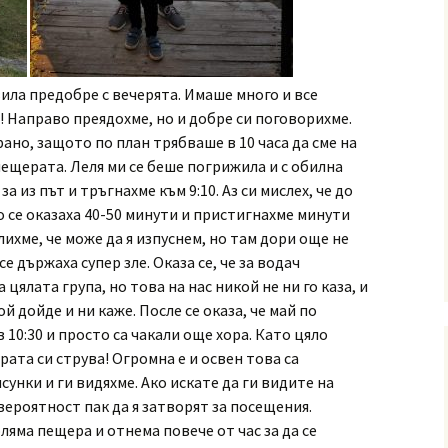
ила предобре с вечерята. Имаше много и все
и! Направо преядохме, но и добре си поговорихме.
ано, защото по план трябваше в 10 часа да сме на
пещерата. Леля ми се беше погрижила и с обилна
за из път и тръгнахме към 9:10. Аз си мислех, че до
о се оказаха 40-50 минути и пристигнахме минути
лихме, че може да я изпуснем, но там дори още не
е държаха супер зле. Оказа се, че за водач
 цялата група, но това на нас никой не ни го каза, и
й дойде и ни каже. После се оказа, че май по
10:30 и просто са чакали още хора. Като цяло
ата си струва! Огромна е и освен това са
сунки и ги видяхме. Ако искате да ги видите на
ероятност пак да я затворят за посещения.
оляма пещера и отнема повече от час за да се