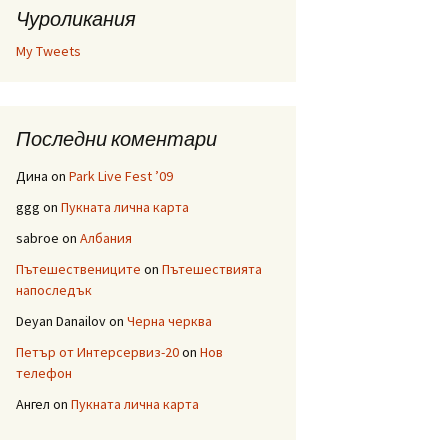
Чуроликания
My Tweets
Последни коментари
Дина
on
Park Live Fest ’09
ggg
on
Пукната лична карта
sabroe
on
Албания
Пътешествениците
on
Пътешествията
напоследък
Deyan Danailov
on
Черна черква
Петър от Интерсервиз-20
on
Нов
телефон
Ангел
on
Пукната лична карта