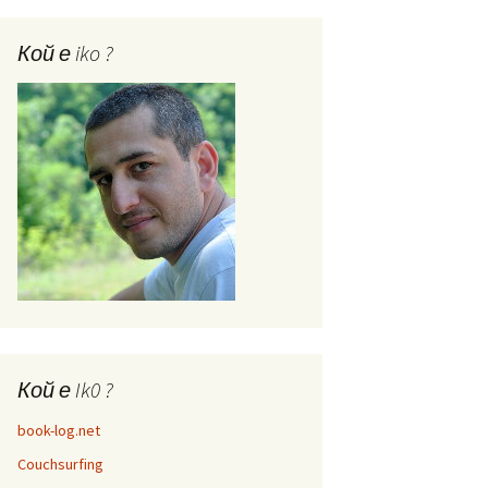
Кой е iko ?
Кой е Ik0 ?
book-log.net
Couchsurfing