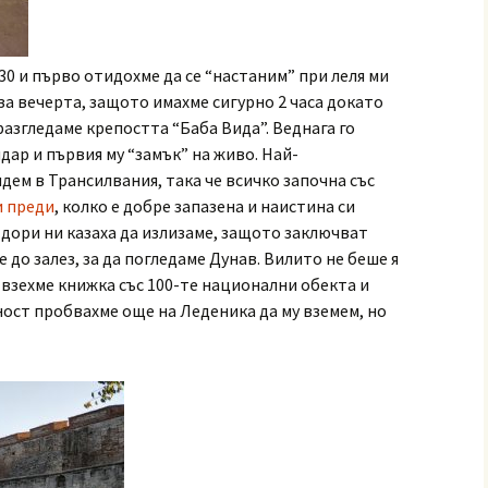
0 и първо отидохме да се “настаним” при леля ми
а вечерта, защото имахме сигурно 2 часа докато
азгледаме крепостта “Баба Вида”. Веднага го
ар и първия му “замък” на живо. Най-
дем в Трансилвания, така че всичко започна със
и преди
, колко е добре запазена и наистина си
5 дори ни казаха да излизаме, защото заключват
 до залез, за да погледаме Дунав. Вилито не беше я
 взехме книжка със 100-те национални обекта и
ност пробвахме още на Леденика да му вземем, но