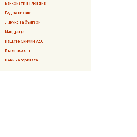
Банкомати в Пловдив
Гид за писане
Линукс за българи
Мандрица
Нашите Снимки v2.0
Пътепис.com
Цени на горивата