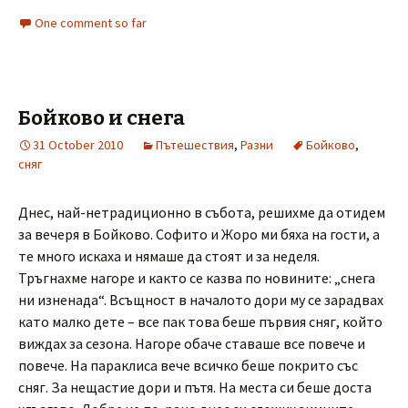
One comment so far
Бойково и снега
31 October 2010
Пътешествия
,
Разни
Бойково
,
сняг
Днес, най-нетрадиционно в събота, решихме да отидем
за вечеря в Бойково. Софито и Жоро ми бяха на гости, а
те много искаха и нямаше да стоят и за неделя.
Тръгнахме нагоре и както се казва по новините: „снега
ни изненада“. Всъщност в началото дори му се зарадвах
като малко дете – все пак това беше първия сняг, който
виждах за сезона. Нагоре обаче ставаше все повече и
повече. На параклиса вече всичко беше покрито със
сняг. За нещастие дори и пътя. На места си беше доста