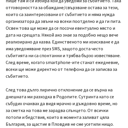
пише там и си избира кой да уведоми за събитието. Така
отговорността за обаждане/свързване остава за тези,
които са заинтересовани от събитието и няма нужда
организатора да звъни на всеки поотделно и да ги пита.
Освен това ще може да се посочи евентуално място и
дата на срещата. Някой ако знае за подобно нещо вече
реализирано да казва. Единственото ми изискване е да
има уведомяване през SMS, защото доста често
събитията ни са спонтанни и трябва бързо известяване.
След време, когато smartphone-ите станат ежедневие,
всеки ще може директно от телефона да се записва за
събитието.
След това дълго лирично отклонение да се върна на
днешната ми разходка в Родопите. Сутринта като се
събудих очаквах да видя мрачно и дъждовно време, но
за сметка на това ме зарадва слънцето. От всички
потопи и бедствия, които в момента заливат цяла
България, за щастие в Пловдив не сме усетили нищо.