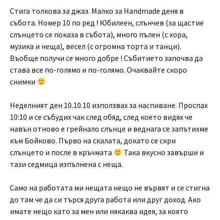
Стига толкова за джаз. Малко за Handmade деня в
събота. Номер 10 по ред ! Юбилеен, слънчев (за щастие
слънцето се показа в събота), много пълен (с хора,
музика и неща), весел (с огромна торта и танци).
Въобще получи се много добре ! Събитието започва да
става все по-голямо и по-голямо. Очаквайте скоро
снимки
Неделният ден 10.10.10 използвах за наспиване. Проспах
10:10 и се събудих чак след обяд, след което видях че
навън отново е грейнало слънце и веднага се запътихме
към Бойково. Първо на скалата, докато се скри
слънцето и после в кръчмата
Така вкусно завърши и
тази седмица изпълнена с неща.
Само на работата ми нещата нещо не вървят и се стигна
до там че да си търся друга работа или друг доход. Ако
имате нещо като за мен или някаква идея, за която