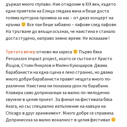
държал много глупаво. Ние отидохме в XIX век, където
едни приятели на Елица гледаха мача и беше доста
голяма културна промяна за нас – от джаз концерт на
кръчма
Все пак беше забавно – лафове след лафове.
На тръгване до вкъщи осъзнах, че наистина е станало
доста студено, направо зимно време. Не искаааам !
Третата вечер
отново ми хареса
Първо бяха
Percussion impact project, коато се състои от Христо
Йоцов, Стоян Янкулов и Милен Кукошаров. Двама
барабанисти на една сцена е леко странно, но двама
много добри барабанисти правят нещата много по-
различни. Наистина ни показаха урок по барабани.
Клавира само допринасяше за малко по-мелодично
звучене в целия проект. За финал на фестивала бяха
Акага, но със специално изпълнение на кавъри на
Chicago в друг аранжимент. Много добре се справиха.
Допринесоха за малко вокалност в целия фестивал