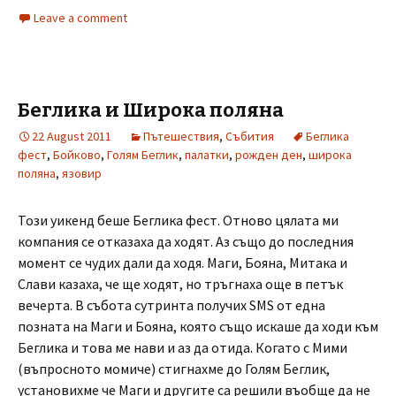
Leave a comment
Беглика и Широка поляна
22 August 2011
Пътешествия
,
Събития
Беглика
фест
,
Бойково
,
Голям Беглик
,
палатки
,
рожден ден
,
широка
поляна
,
язовир
Този уикенд беше Беглика фест. Отново цялата ми
компания се отказаха да ходят. Аз също до последния
момент се чудих дали да ходя. Маги, Бояна, Митака и
Слави казаха, че ще ходят, но тръгнаха още в петък
вечерта. В събота сутринта получих SMS от една
позната на Маги и Бояна, която също искаше да ходи към
Беглика и това ме нави и аз да отида. Когато с Мими
(въпросното момиче) стигнахме до Голям Беглик,
установихме че Маги и другите са решили въобще да не