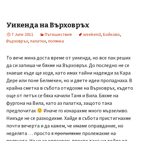
Уикенда на Върховръх
7 June 2011
Пътешествия
weekend
,
Бойково
,
Върховръх
,
палатки
,
полянка
То вече мина доста време от уикенда, но все пак реших
да си запиша че бяхме на Върховръх. До последно не се
знаеше къде ще ходя, като имах тайни надежди за Кара
Дере или поне Белмекен, но и двете идеи пропаднаха. В
крайна сметка в събота отидохме на Върховръх, където
още от петък се бяха качили Таня и Вила. Бяхме на
фургона на Вила, като аз палатка, защото така
предпочитах
Иначе го изкарахме много мързеливо.
Никъде не се разходихме. Хайде в събота пристигнахме
почти вечерта и да кажем, че имаме оправдание, но
неделята … просто я
пропиляхме
пролежахме на
поляната. Не че се оплаквам, просто така ни дойде от