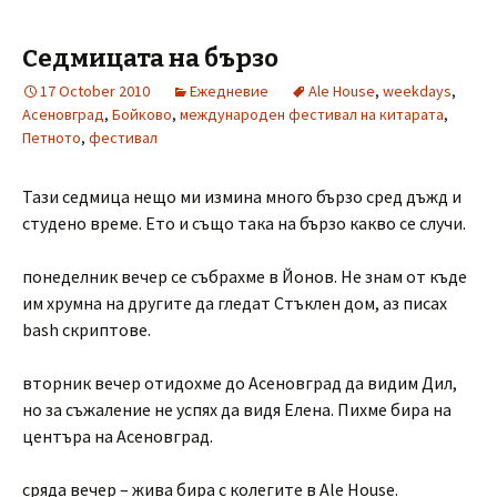
Седмицата на бързо
17 October 2010
Ежедневие
Ale House
,
weekdays
,
Асеновград
,
Бойково
,
международен фестивал на китарата
,
Петното
,
фестивал
Тази седмица нещо ми измина много бързо сред дъжд и
студено време. Ето и също така на бързо какво се случи.
понеделник вечер се събрахме в Йонов. Не знам от къде
им хрумна на другите да гледат Стъклен дом, аз писах
bash скриптове.
вторник вечер отидохме до Асеновград да видим Дил,
но за съжаление не успях да видя Елена. Пихме бира на
центъра на Асеновград.
сряда вечер – жива бира с колегите в Ale House.