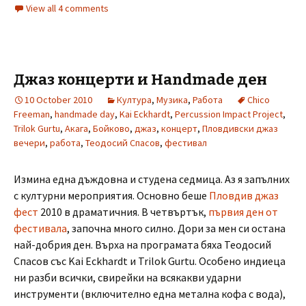
View all 4 comments
Джаз концерти и Handmade ден
10 October 2010
Култура
,
Музика
,
Работа
Chico
Freeman
,
handmade day
,
Kai Eckhardt
,
Percussion Impact Project
,
Trilok Gurtu
,
Акага
,
Бойково
,
джаз
,
концерт
,
Пловдивски джаз
вечери
,
работа
,
Теодосий Спасов
,
фестивал
Измина една дъждовна и студена седмица. Аз я запълних
с културни мероприятия. Основно беше
Пловдив джаз
фест
2010 в драматичния. В четвъртък,
първия ден от
фестивала
, започна много силно. Дори за мен си остана
най-добрия ден. Върха на програмата бяха Теодосий
Спасов със Kai Eckhardt и Trilok Gurtu. Особено индиеца
ни разби всички, свирейки на всякакви ударни
инструменти (включително една метална кофа с вода),