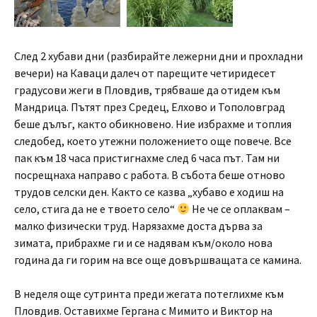
След 2 хубави дни (разбирайте лежерни дни и прохладни
вечери) на Каваци далеч от парещите четиридесет
градусови жеги в Пловдив, трябваше да отидем към
Мандрица. Пътят през Средец, Елхово и Тополовград
беше дълъг, както обикновено. Ние избрахме и топлия
следобед, което утежни положението още повече. Все
пак към 18 часа пристигнахме след 6 часа път. Там ни
посрещнаха направо с работа. В събота беше отново
трудов селски ден. Както се казва „хубаво е ходиш на
село, стига да не е твоето село“
Не че се оплаквам –
малко физически труд. Нарязахме доста дърва за
зимата, прибрахме ги и се надявам към/около нова
година да ги горим на все още довършващата се камина.
В неделя още сутринта преди жегата потеглихме към
Пловдив. Оставихме Гергана с Мимито и Виктор на