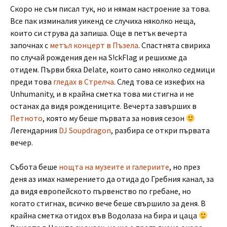
Скоро не съм писал тук, но и нямам настроение за това.
Все пак изминалия уикенд се случиха няколко неща,
които си струва да запиша. Още в петък вечерта
започнах с
метъл концерт в Пъзела
. Спастнята свириха
по случай рождения ден на S!ckFlag и решихме да
отидем. Първи бяха Delate, които само няколко седмици
преди това
гледах в Стрелча
. След това се изкефих на
Unhumanity, и в крайна сметка това ми стигна и не
останах да видя рождениците. Вечерта завърших в
Петното
, която му беше първата за новия сезон
Легендарния
DJ Soupdragon
, разбира се откри първата
вечер.
Събота беше
нощта на музеите и галериите
, но през
деня аз имах намерението да отида до Гребния канал, за
да видя европейското първенство по гребане, но
когато стигнах, всичко вече беше свършило за деня. В
крайна сметка отидох във Водолаза на бира и цаца