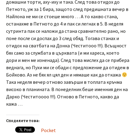
домашни торти, аху-иху и така. След това отидох до
Петното, уж за 1 бира, защото след предишната вечер в
Найлона не ми се стоеше много … А то какво стана,
останахме в Петното до 4 и пак си легнах в 5. В неделя
сутринта пак се наложи да стана сравнително рано, но
поне после си доспах до 3 след обяд. Тогава станах и
отидох на сватбата на Донка (Честитооо !!!). Всъщност
бях само за службата в църквата (и ми хареса, което
дори и мен ме изненада). След това мислех да се прибера
веднага, но Пухи ми се обади с предложение да отидем в
Бойково. Аз не бях ял цял ден и нямаше как да откажа
Така неделя вечер отново завърши в топлата кръчма
високо в планината. В понеделник беше именния ден на
Дарко (Честитоооо !!!). Отново в Петното, какво да
кажа …
Споделете това:
Pocket