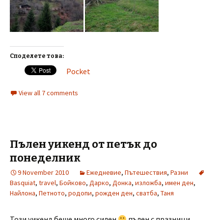
Споделете това:
Pocket
View all 7 comments
Пълен уикенд от петък до
понеделник
9 November 2010
Ежедневие
,
Пътешествия
,
Разни
Basquiat
,
travel
,
Бойково
,
Дарко
,
Донка
,
изложба
,
имен ден
,
Найлона
,
Петното
,
родопи
,
рожден ден
,
сватба
,
Таня
Този уикенд беше много силен
пълен с празници …