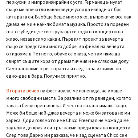
перкусии и импровизирайки с уста. Германеца-мулат
също ме впечатли какви звуци успя да извади от бас
китарата си. Въобще беше много яко, въпреки че все пак
джаза не ми е най-любимата музика. Просто за пореден
път се убедих ,че си струва да се ходи на концерти на
живо, независимо какви. Първият проект за вечерта
също се представи много добре. За финал на вечерта
отидохме в Петното, обаче се оказа, че там няма да
свирят същите хора от драматичния и не слязохме долу.
Само хапнахме в ресторанта и след това изпихме по
едно-две в бара. Получи се приятно.
Втората вечер
на фестивала, ме изненада, че имаше
много свободни места. За разлика от първия ден, когато
залата беше препълнена. И честно казано имаше защо.
Може би беше най-джаз вечерта и може би затова не ми
хареса. Дори голямото име Chico Freeman не можа да ме
задържи до края и си тръгнахме преди края на концерта.
След това Дарко ми разказа, че и зад сцената Chico се е