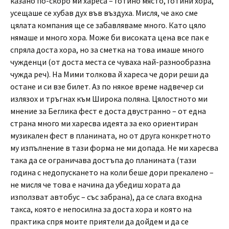
казано по-скоро ми хареса – готино място, готини хора,
усещаше се хубав дух във въздуха. Мисля, че ако сме
цялата компания ще се забавляваме много. Като цяло
нямаше и много хора. Може би високата цена все пак е
спряла доста хора, но за сметка на това имаше много
чужденци (от доста места се чуваха най-разнообразна
чужда реч). На Мими толкова й хареса че дори реши да
остане и си взе билет. Аз по някое време надвечер си
излязох и тръгнах към Широка поляна. Цялостното ми
мнение за Беглика фест е доста двустранно – от една
страна много ми харесва идеята за еко ориентиран
музикален фест в планината, но от друга конкретното
му изпълнение в тази форма не ми допада. Не ми харесва
така да се ограничава достъпа до планината (тази
година с недопускането на коли беше дори прекалено –
не мисля че това е начина да убедиш хората да
използват автобус – със забрана), да се слага входна
такса, която е непосилна за доста хора и която на
практика спря моите приятели да дойдем и да се