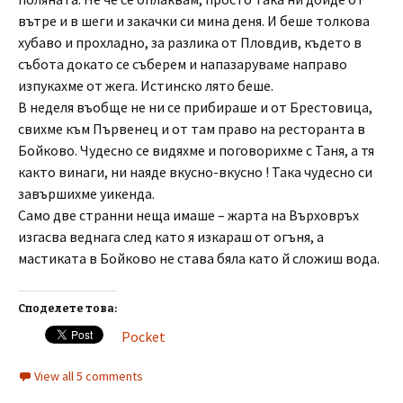
вътре и в шеги и закачки си мина деня. И беше толкова
хубаво и прохладно, за разлика от Пловдив, където в
събота докато се съберем и напазаруваме направо
изпукахме от жега. Истинско лято беше.
В неделя въобще не ни се прибираше и от Брестовица,
свихме към Първенец и от там право на ресторанта в
Бойково. Чудесно се видяхме и поговорихме с Таня, а тя
както винаги, ни наяде вкусно-вкусно ! Така чудесно си
завършихме уикенда.
Само две странни неща имаше – жарта на Върховръх
изгасва веднага след като я изкараш от огъня, а
мастиката в Бойково не става бяла като й сложиш вода.
Споделете това:
Pocket
View all 5 comments