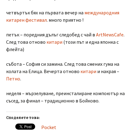
четвъртък бях на първата вечер на
международния
китарен фестивал
. много приятно !
петък – поредния дълъг следобед с чай в
ArtNewsCafe
.
След това отново
китари
(този път и една японка с
флейта)
събота – София си замина. След това смених гума на
колата на Елица. Вечерта отново
китари
и накрая –
Петно
.
неделя – мързелуване, преинсталиране компоютър на
съсед, за финал – традиционно в Бойково.
Споделете това:
Pocket