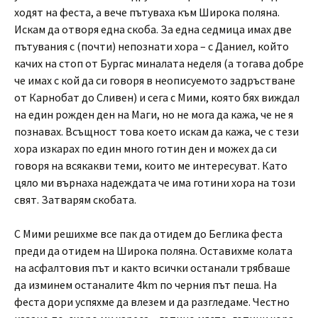
ходят на феста, а вече пътуваха към Широка поляна.
Искам да отворя една скоба. За една седмица имах две
пътувания с (почти) непознати хора – с Даниел, който
качих на стоп от Бургас миналата неделя (а тогава добре
че имах с кой да си говоря в неописуемото задръстване
от Карнобат до Сливен) и сега с Мими, която бях виждал
на един рожден ден на Маги, но не мога да кажа, че не я
познавах. Всъщност това което искам да кажа, че с тези
хора изкарах по един много готин ден и можех да си
говоря на всякакви теми, които ме интересуват. Като
цяло ми върнаха надеждата че има готини хора на този
свят. Затварям скобата.
С Мими решихме все пак да отидем до Беглика феста
преди да отидем на Широка поляна. Оставихме колата
на асфалтовия път и както всички останали трябваше
да изминем останалите 4km по черния път пеша. На
феста дори успяхме да влезем и да разгледаме. Честно