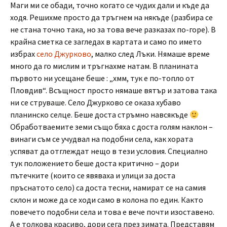
Маги ми се обади, точно когато се чудих дали и къде да
ходя. Решихме просто да тръгнем на някъде (разбира се
не стана точно така, но за това вече разказах по-горе). В
крайна сметка се загледах в картата и само по името
избрах
село Джурково
, малко след Лъки. Нямаше време
много да го мислим и тръгнахме натам. В планината
първото ни усещане беше : „хмм, тук е по-топло от
Пловдив“. Всъщност просто нямаше вятър и затова така
ни се струваше. Село Джурково се оказа хубаво
планинско селце. Беше доста стръмно навсякъде
Обработваемите земи също бяха с доста голям наклон –
винаги съм се учудвал на подобни села, как хората
успяват да отглеждат нещо в тези условия. Специално
тук положението беше доста критично – дори
пътечките (които се явяваха и улици за доста
пръснатото село) са доста тесни, намират се на самия
склон и може да се ходи само в колона по един. Както
повечето подобни села и това е вече почти изоставено.
А е толкова красиво, дори сега през зимата. Представям