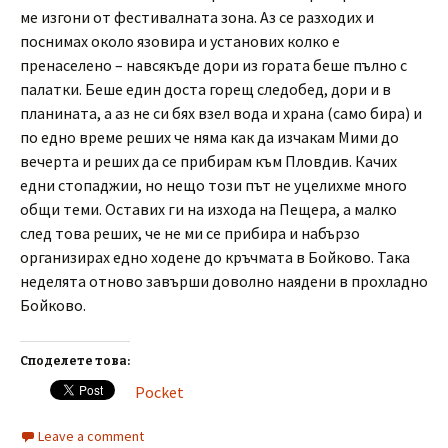
ме изгони от фестивалната зона. Аз се разходих и
поснимах около язовира и установих колко е
пренаселено – навсякъде дори из гората беше пълно с
палатки. Беше един доста горещ следобед, дори и в
планината, а аз не си бях взел вода и храна (само бира) и
по едно време реших че няма как да изчакам Мими до
вечерта и реших да се прибирам към Пловдив. Качих
едни стопаджии, но нещо този път не уцелихме много
общи теми. Оставих ги на изхода на Пещера, а малко
след това реших, че не ми се прибира и набързо
организирах едно ходене до кръчмата в Бойково. Така
неделята отново завърши доволно наядени в прохладно
Бойково.
Споделете това:
Pocket
Leave a comment