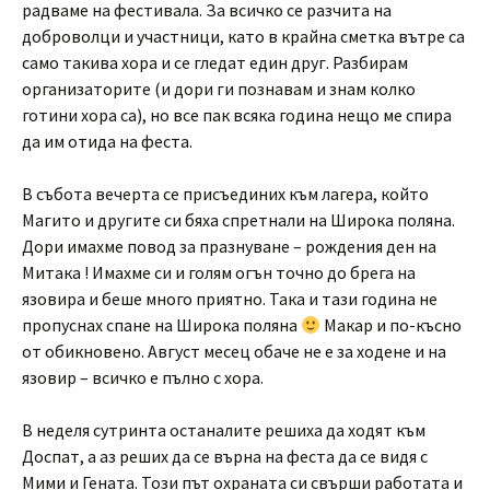
радваме на фестивала. За всичко се разчита на
доброволци и участници, като в крайна сметка вътре са
само такива хора и се гледат един друг. Разбирам
организаторите (и дори ги познавам и знам колко
готини хора са), но все пак всяка година нещо ме спира
да им отида на феста.
В събота вечерта се присъединих към лагера, който
Магито и другите си бяха спретнали на Широка поляна.
Дори имахме повод за празнуване – рождения ден на
Митака ! Имахме си и голям огън точно до брега на
язовира и беше много приятно. Така и тази година не
пропуснах спане на Широка поляна
Макар и по-късно
от обикновено. Август месец обаче не е за ходене и на
язовир – всичко е пълно с хора.
В неделя сутринта останалите решиха да ходят към
Доспат, а аз реших да се върна на феста да се видя с
Мими и Гената. Този път охраната си свърши работата и