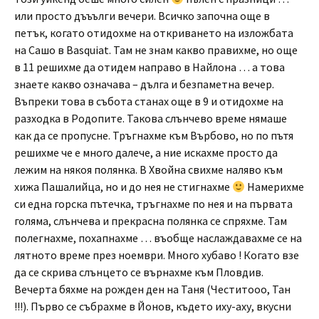
или просто дъъълги вечери. Всичко започна още в
петък, когато отидохме на откриването на изложбата
на Сашо в Basquiat. Там не знам какво правихме, но още
в 11 решихме да отидем направо в Найлона … а това
знаете какво означава – дълга и безпаметна вечер.
Въпреки това в събота станах още в 9 и отидохме на
разходка в Родопите. Такова слънчево време нямаше
как да се пропусне. Тръгнахме към Върбово, но по пътя
решихме че е много далече, а ние искахме просто да
лежим на някоя полянка. В Хвойна свихме наляво към
хижа Пашалийца, но и до нея не стигнахме
Намерихме
си една горска пътечка, тръгнахме по нея и на първата
голяма, слънчева и прекрасна полянка се спряхме. Там
полегнахме, похапнахме … въобще наслаждавахме се на
лятното време през ноември. Много хубаво ! Когато взе
да се скрива слънцето се върнахме към Пловдив.
Вечерта бяхме на рожден ден на Таня (Честитооо, Тан
!!!). Първо се събрахме в Йонов, където иху-аху, вкусни