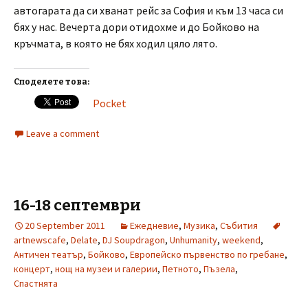
автогарата да си хванат рейс за София и към 13 часа си
бях у нас. Вечерта дори отидохме и до Бойково на
кръчмата, в която не бях ходил цяло лято.
Споделете това:
Pocket
Leave a comment
16-18 септември
20 September 2011
Ежедневие
,
Музика
,
Събития
artnewscafe
,
Delate
,
DJ Soupdragon
,
Unhumanity
,
weekend
,
Античен театър
,
Бойково
,
Европейско първенство по гребане
,
концерт
,
нощ на музеи и галерии
,
Петното
,
Пъзела
,
Спастнята