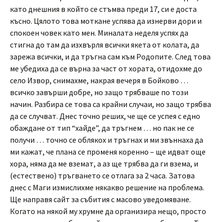
като днешния в който се стъмва преди 17, си е доста
късно. Цялото това моткане успява да изнерви дори и
спокоен човек като мен. Миналата неделя успях да
стигна до там да изхвърля всички якета от колата, да
зарежа всички, и да тръгна сам към Родопите. След това
ме убедиха да се върна за част от хората, отидохме до
село Извор, снимахме, накрая вечеря в Бойково …
всичко завърши добре, но защо трябваше по този
начин. Разбира се това са крайни случаи, но защо трябва
да се случват. Днес точно реших, че ще се успея с едно
обаждане от тип “хайде”, да тръгнем … но пак не се
получи … точно се облякох и тръгнах и ми звъннаха да
ми кажат, че плана се променя коренно – ще идват още
хора, няма да ме вземат, а аз ще трябва да ги взема, и
(естествено) тръгването се отлага за 2 часа. Затова
днес с Маги измислихме някакво решение на проблема.
Ще направя сайт за събития с масово уведомяване.
Когато на някой му хрумне да организира нещо, просто