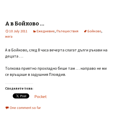
А в Бойково …
10 July 2011
Ежедневие
,
Пътешествия
Бойково
,
жега
А в Бойково, след 8 часа вечерта слагат дълги ръкави на
децата …
Толкова приятно прохладно беше там … направо не ми
се връщаше в задушния Пловдив.
Споделете това:
Pocket
One comment so far