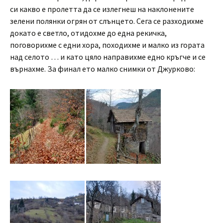
си какво е пролетта да се излегнеш на наклонените
зелени полянки огрян от слънцето. Сега се разходихме
докато е светло, отидохме до една рекичка,
поговорихме с едни хора, походихме и малко из гората
над селото … и като цяло направихме едно кръгче и се
върнахме. За финал ето малко снимки от Джурково: