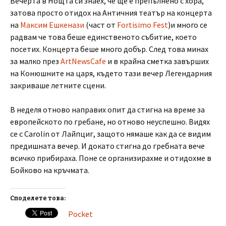
Вечерта в Нощта си знаех, че ще е препълнено с хора,
затова просто отидох на Античния театър на концерта
на
Максим Ешкенази
(част от
Fortisimo Fest
)и много се
радвам че това беше единственото събитие, което
посетих. Концерта беше много добър. След това минах
за малко през
ArtNewsCafe
и в крайна сметка завърших
на Конюшните на царя, където тази вечер Легендарния
закриваше летните сцени.
В неделя отново направих опит да стигна на време за
европейското по гребане, но отново неуспешно. Видях
се с Carolin от Лайпциг, защото нямаше как да се видим
предишната вечер. И докато стигна до гребната вече
всичко прибираха. Поне се организирахме и отидохме в
Бойково на кръчмата.
Споделете това:
Pocket