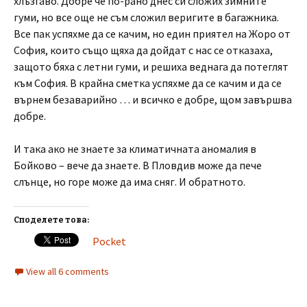
хлъзгаво. Добре че по-рано днес си сложих зимните
гуми, но все още не съм сложил веригите в багажника.
Все пак успяхме да се качим, но един приятел на Жоро от
София, които също щяха да дойдат с нас се отказаха,
защото бяха с летни гуми, и решиха веднага да потеглят
към София. В крайна сметка успяхме да се качим и да се
върнем безаварийно … и всичко е добре, щом завършва
добре.
И така ако не знаете за климатичната аномалия в
Бойково – вече да знаете. В Пловдив може да пече
слънце, но горе може да има сняг. И обратното.
Споделете това:
Pocket
View all 6 comments