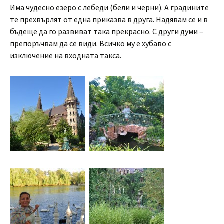
Има чудесно езеро с лебеди (бели и черни). А градините
те прехвърлят от една приказва в друга. Надявам се и в
бъдеще да го развиват така прекрасно. С други думи –
препоръчвам да се види. Всичко му е хубаво с
изключение на входната такса.