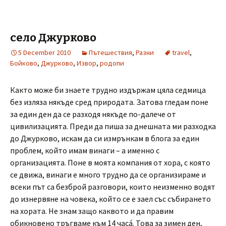
село Джурково
5 December 2010
Пътешествия
,
Разни
travel
,
Бойково
,
Джурково
,
Извор
,
родопи
Както може би знаете трудно издържам цяла седмица
без изляза някъде сред природата. Затова гледам поне
за един ден да се разходя някъде по-далече от
цивилизацията. Преди да пиша за днешната ми разходка
до Джурково, искам да си измрънкам в блога за един
проблем, който имам винаги – а именно с
организацията. Поне в моята компания от хора, с която
се движа, винаги е много трудно да се организираме и
всеки път са безброй разговори, които неизменно водят
до изнервяне на човека, който се е заел със събирането
на хората. Не знам защо каквото и да правим
обикновено тръгваме към 14 часá. Това за зимен ден,