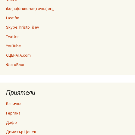
iko(на)drundrun(точка)org
Last.fm
Skype: hristo_iliev
Twitter
YouTube
СЦЕНАТА.com
ФотоБлог
Приятели
Ваничка
Гергана
Дафо
Димитър Цонев