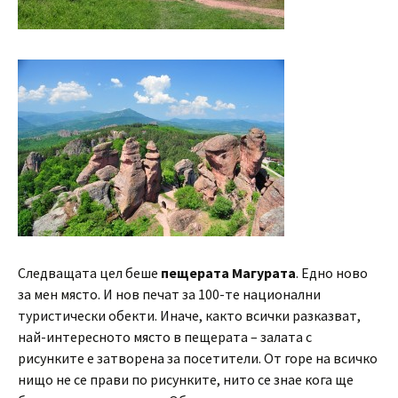
Следващата цел беше
пещерата Магурата
. Едно ново
за мен място. И нов печат за 100-те национални
туристически обекти. Иначе, както всички разказват,
най-интересното място в пещерата – залата с
рисунките е затворена за посетители. От горе на всичко
нищо не се прави по рисунките, нито се знае кога ще