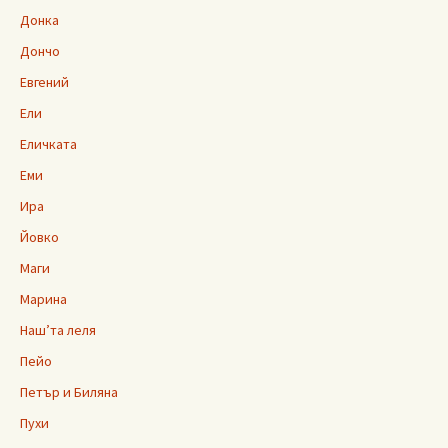
Донка
Дончо
Евгений
Ели
Еличката
Еми
Ира
Йовко
Маги
Марина
Наш’та леля
Пейо
Петър и Биляна
Пухи