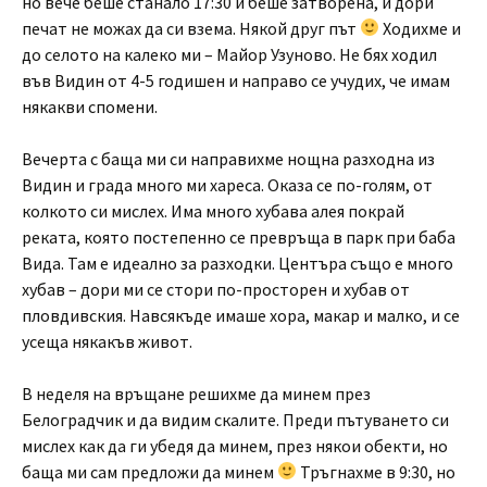
но вече беше станало 17:30 и беше затворена, и дори
печат не можах да си взема. Някой друг път
Ходихме и
до селото на калеко ми – Майор Узуново. Не бях ходил
във Видин от 4-5 годишен и направо се учудих, че имам
някакви спомени.
Вечерта с баща ми си направихме нощна разходна из
Видин и града много ми хареса. Оказа се по-голям, от
колкото си мислех. Има много хубава алея покрай
реката, която постепенно се превръща в парк при баба
Вида. Там е идеално за разходки. Центъра също е много
хубав – дори ми се стори по-просторен и хубав от
пловдивския. Навсякъде имаше хора, макар и малко, и се
усеща някакъв живот.
В неделя на връщане решихме да минем през
Белоградчик и да видим скалите. Преди пътуването си
мислех как да ги убедя да минем, през някои обекти, но
баща ми сам предложи да минем
Тръгнахме в 9:30, но