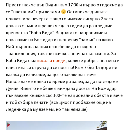
Пристигнахме във Видин към 17:30 и първо отидохме да
се “настаним” при леля ми
Оставихме дългите
приказки за вечерта, защото имахме сигурно 2 часа
докато стъмни и решихме да отидем да разгледаме
крепостта “Баба Вида”. Веднага го направихме и
показахме на Божидар и първия му “замък” на живо.
Най-първоначалния план беше да отидем в
Трансилвания, така че всичко започна със замъци. За
Баба Вида съм
писал и преди
, колко е добре запазена и
наистина си струва да се посети! Към 7 без 15 дори ни
казаха да излизаме, защото заключват вече.
Използвахме малкото време до залез, за да погледаме
Дунав. Вилито не беше я виждала досега. На Божидар
пък взехме книжка със 100-те национални обекта и вече
и той събира печати (всъщност пробвахме още на
Леденика да му вземем, но там нямаше).