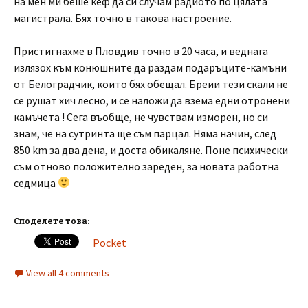
на мен ми беше кеф да си случам радиото по цялата
магистрала. Бях точно в такова настроение.
Пристигнахме в Пловдив точно в 20 часа, и веднага
излязох към конюшните да раздам подаръците-камъни
от Белоградчик, които бях обещал. Бреии тези скали не
се рушат хич лесно, и се наложи да взема едни отронени
камъчета ! Сега въобще, не чувствам изморен, но си
знам, че на сутринта ще съм парцал. Няма начин, след
850 km за два дена, и доста обикаляне. Поне психически
съм отново положително зареден, за новата работна
седмица
Споделете това:
Pocket
View all 4 comments