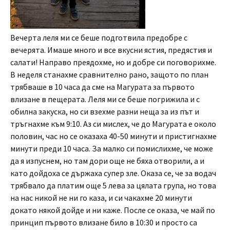
Вечерта леля ми се беше подготвила предобре с
вечерята. Имаше много и все вкусни ястия, предястия и
салати! Направо преядохме, но и добре си поговорихме.
В неделя станахме сравнително рано, защото по план
трябваше в 10 часа да сме на Магурата за първото
влизане в пещерата. Леля ми се беше погрижила и с
обилна закуска, но си взехме разни неща за из път и
тръгнахме към 9:10. Аз си мислех, че до Магурата е около
половин, час но се оказаха 40-50 минути и пристигнахме
минути преди 10 часа. За малко си помислихме, че може
да я изпуснем, но там дори още не бяха отворили, а и
като дойдоха се държаха супер зле. Оказа се, че за водач
трябвало да платим още 5 лева за цялата група, но това
на нас никой не ни го каза, и си чакахме 20 минути
докато някой дойде и ни каже. После се оказа, че май по
принцип първото влизане било в 10:30 и просто са