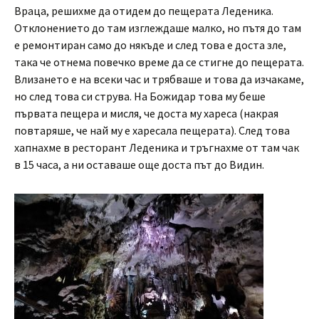
Враца, решихме да отидем до пещерата Леденика.
Отклонението до там изглеждаше малко, но пътя до там
е ремонтиран само до някъде и след това е доста зле,
така че отнема повечко време да се стигне до пещерата.
Влизането е на всеки час и трябваше и това да изчакаме,
но след това си струва. На Божидар това му беше
първата пещера и мисля, че доста му хареса (накрая
повтаряше, че най му е харесала пещерата). След това
хапнахме в ресторант Леденика и тръгнахме от там чак
в 15 часа, а ни оставаше още доста път до Видин.