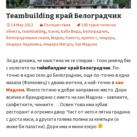
Teambuilding край Белоградчик
14 May 2012
Пътешествия
100 туристически
обекта
,
teambuilding
,
travel
,
Баба Вида
,
Белоградчик
,
белоградчишки скали
,
Видин
,
Калето
,
крепост
,
пещера
,
пещера Леденика
,
пещера Магура
,
Хан Мадона
За да докажа, че наистина не се спирам – този уикенд бях
с колегите на
тиймбилдинг край Белоградчик
. По-
точно в едно село до Белоградчик, още по-точно в една
махала (Фалковец) с двама жители, а най-точно в
хан
Мадона
. Много готино и добре направено място. Дори
всичко е брандирано с името на хан Мадона – хавлиите,
салфетките, чиниите … Освен това има хубав
ресторант и огромен двор. Част от него е лятна градина
с доста маси, а другата голяма поляна за кемпъри (и
може би палатки). Дори има и мини езеро