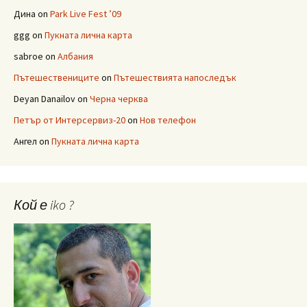
Дина
on
Park Live Fest ’09
ggg
on
Пукната лична карта
sabroe
on
Албания
Пътешествениците
on
Пътешествията напоследък
Deyan Danailov
on
Черна черква
Петър от Интерсервиз-20
on
Нов телефон
Ангел
on
Пукната лична карта
Кой е iko ?