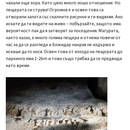
чакали още хора. Като цяло много лошо отношение. Но
пещерата си струва! Огромна е и освен това са
отворили залата със скалните рисунки и ги видяхме. Ако
искате да ги видите на живо – побързайте, защото има
вероятност пак да я затворят за посещения. Магурата,
както казах, е много голяма пещера и отнема повече от
час за да се разгледа и Божидар накрая не издържа и
искаше да го нося. Освен това от изхода на пещерата до
паркинга има 1-2km и това също трябва да се предвиди
като време.