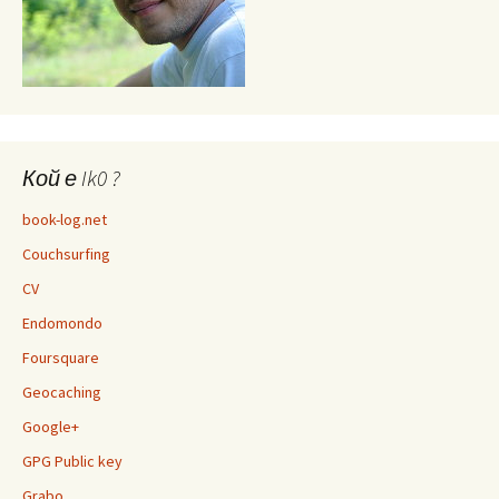
Кой е Ik0 ?
book-log.net
Couchsurfing
CV
Endomondo
Foursquare
Geocaching
Google+
GPG Public key
Grabo