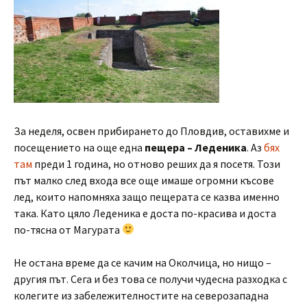
За неделя, освен прибирането до Пловдив, оставихме и
посещението на още една
пещера – Леденика
. Аз
бях
там
преди 1 година, но отново реших да я посетя. Този
път малко след входа все още имаше огромни късове
лед, които напомняха защо пещерата се казва именно
така. Като цяло Леденика е доста по-красива и доста
по-тясна от Магурата
Не остана време да се качим на Околчица, но нищо –
другия път. Сега и без това се получи чудесна разходка с
колегите из забележителностите на северозападна