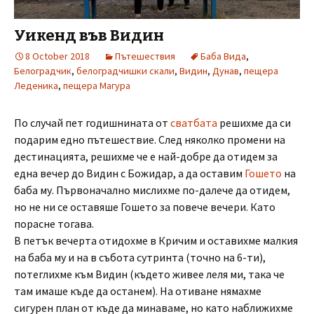
Уикенд във Видин
8 October 2018
Пътешествия
Баба Вида
,
Белоградчик
,
белоградчишки скали
,
Видин
,
Дунав
,
пещера
Леденика
,
пещера Магура
По случай пет годишнината от
сватбата
решихме да си
подарим едно пътешествие. След няколко промени на
дестинацията, решихме че е най-добре да отидем за
една вечер до Видин с Божидар, а да оставим
Гошето
на
баба му. Първоначално мислихме по-далече да отидем,
но не ни се оставяше Гошето за повече вечери. Като
порасне тогава.
В петък вечерта отидохме в Кричим и оставихме малкия
на баба му и на в събота сутринта (точно на 6-ти),
потеглихме към Видин (където живее леля ми, така че
там имаше къде да останем). На отиване нямахме
сигурен план от къде да минаваме, но като наближихме