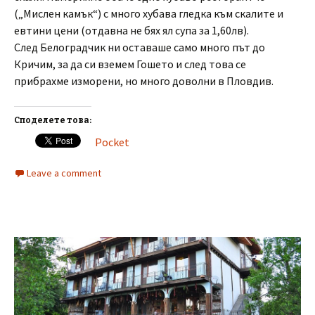
(„Мислен камък“) с много хубава гледка към скалите и
евтини цени (отдавна не бях ял супа за 1,60лв).
След Белоградчик ни оставаше само много път до
Кричим, за да си вземем Гошето и след това се
прибрахме изморени, но много доволни в Пловдив.
Споделете това:
Pocket
Leave a comment