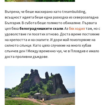
Въпреки, че беше маскирано като treambuilding,
всъщност идеята беше една разходка из северозападна
България. В събота беше голямото обикаляне. Първата
цел бяха
белоградчишките скали
. Аз
бях ходил
там, но с
удоволствие ги посетих отново. Доста време постояхме
на крепостта и на скалите. И дори май поизгоряхме на
силното слънце. Като цяло случихме на много хубав
слънчев ден ! Между временно чух, че в Пловдив е имало
доста проливни дъждове.