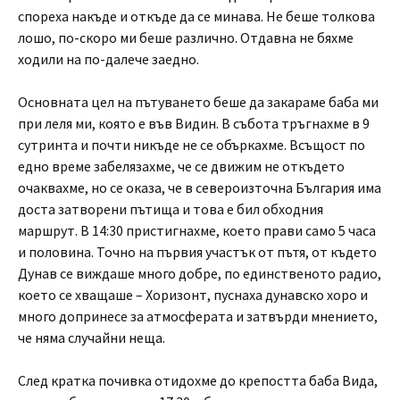
спореха накъде и откъде да се минава. Не беше толкова
лошо, по-скоро ми беше различно. Отдавна не бяхме
ходили на по-далече заедно.
Основната цел на пътуването беше да закараме баба ми
при леля ми, която е във Видин. В събота тръгнахме в 9
сутринта и почти никъде не се объркахме. Всъщост по
едно време забелязахме, че се движим не откъдето
очаквахме, но се оказа, че в североизточна България има
доста затворени пътища и това е бил обходния
маршрут. В 14:30 пристигнахме, което прави само 5 часа
и половина. Точно на първия участък от пътя, от където
Дунав се виждаше много добре, по единственото радио,
което се хващаше – Хоризонт, пуснаха дунавско хоро и
много допринесе за атмосферата и затвърди мнението,
че няма случайни неща.
След кратка почивка отидохме до крепостта баба Вида,