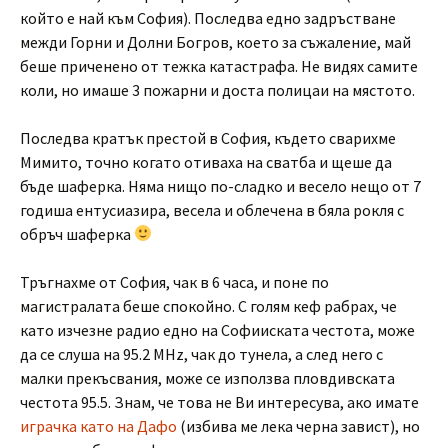
който е най към София). Последва едно задръстване
межди Горни и Долни Богров, което за съжаление, май
беше приченено от тежка катастрафа. Не видях самите
коли, но имаше 3 пожарни и доста полицаи на мястото.
Последва кратък престой в София, където сварихме
Мимито, точно когато отиваха на сватба и щеше да
бъде шаферка. Няма нищо по-сладко и весело нещо от 7
годиша ентусиазира, весела и облечена в бяла рокля с
обръч шаферка
Тръгнахме от София, чак в 6 часа, и поне по
магистралата беше спокойно. С голям кеф рабрах, че
като изчезне радио едно на Софииската честота, може
да се слуша на 95.2 MHz, чак до тунела, а след него с
малки прекъсвания, може се използва пловдивската
честота 95.5. Знам, че това не Ви интересува, ако имате
играчка като на Дафо
(избива ме лека черна завист), но