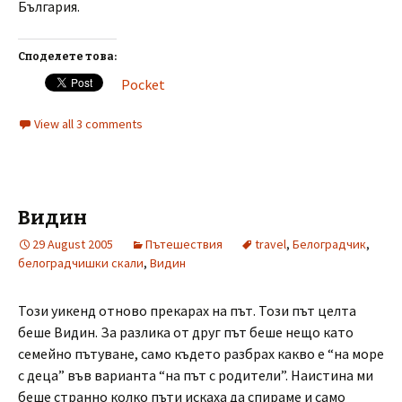
България.
Споделете това:
Pocket
View all 3 comments
Видин
29 August 2005
Пътешествия
travel
,
Белоградчик
,
белоградчишки скали
,
Видин
Този уикенд отново прекарах на път. Този път целта
беше Видин. За разлика от друг път беше нещо като
семейно пътуване, само където разбрах какво е “на море
с деца” във варианта “на път с родители”. Наистина ми
беше странно колко пъти искаха да спираме и само