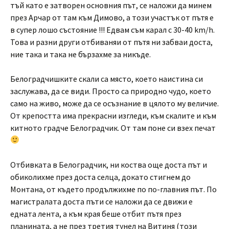
тъй като е затворен основния път, се наложи да минем
през Арчар от там към Димово, а този участък от пътя е
в супер лошо състояние !!! Едвам съм карал с 30-40 km/h.
Това и разни други отбиваняи от пътя ни забваи доста,
ние така и така не бързахме за никъде.
Белоградчишките скали са място, което наистина си
заслужава, да се види. Просто са природно чудо, което
само на живо, може да се осъзнание в цялото му величие.
От крепостта има прекрасни изгледи, към скалите и към
китното градче Белоградчик. От там поне си взех печат
Отбивката в Белоградчик, ни коства още доста път и
обиколихме през доста селца, докато стигнем до
Монтана, от където продължихме по по-главния път. По
магистралата доста пъти се наложи да се движи е
едната лента, а към края беше отбит пътя през
планината, а не през третия тунел на Витиня (този