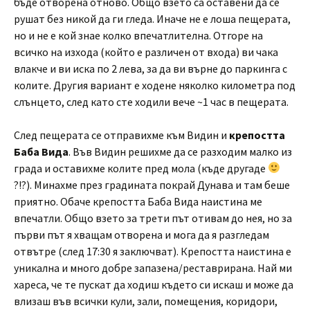
бъде отворена отново. Общо взето са оставени да се
рушат без никой да ги гледа. Иначе не е лоша пещерата,
но и не е кой знае колко впечатлителна. Отгоре на
всичко на изхода (който е различен от входа) ви чака
влакче и ви иска по 2 лева, за да ви върне до паркинга с
колите. Другия вариант е ходене няколко километра под
слънцето, след като сте ходили вече ~1 час в пещерата.
След пещерата се отправихме към Видин и
крепостта
Баба Вида
. Във Видин решихме да се разходим малко из
града и оставихме колите пред мола (къде другаде
?!?). Минахме през градината покрай Дунава и там беше
приятно. Обаче крепостта Баба Вида наистина ме
впечатли. Общо взето за трети път отивам до нея, но за
първи път я хващам отворена и мога да я разгледам
отвътре (след 17:30 я заключват). Крепостта наистина е
уникална и много добре запазена/реставрирана. Най ми
хареса, че те пускат да ходиш където си искаш и може да
влизаш във всички кули, зали, помещения, коридори,