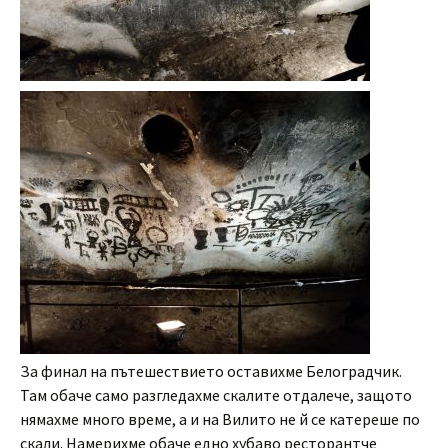
За финал на пътешествието оставихме Белоградчик.
Там обаче само разгледахме скалите отдалече, защото
нямахме много време, а и на Вилито не й се катереше по
скали. Намерихме обаче едно хубаво ресторантче