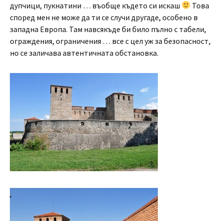
дупчици, пукнатини … въобще където си искаш
Това
според мен не може да ти се случи другаде, особено в
западна Европа. Там навсякъде би било пълно с табели,
ограждения, ограничения … все с цел уж за безопасност,
но се заличава автентичната обстановка.