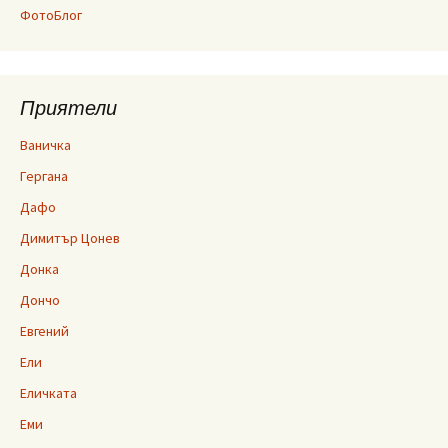
ФотоБлог
Приятели
Ваничка
Гергана
Дафо
Димитър Цонев
Донка
Дончо
Евгений
Ели
Еличката
Еми