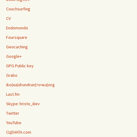
Couchsurfing
CV
Endomondo
Foursquare
Geocaching
Google+
GPG Public key
Grabo
iko(на)drundrun(точка)org
Last.fm
Skype: hristo_iliev
Twitter
YouTube
СЦЕНАТА.com