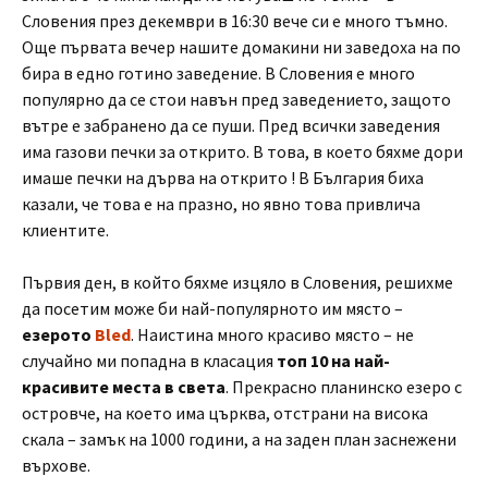
Словения през декември в 16:30 вече си е много тъмно.
Още първата вечер нашите домакини ни заведоха на по
бира в едно готино заведение. В Словения е много
популярно да се стои навън пред заведението, защото
вътре е забранено да се пуши. Пред всички заведения
има газови печки за открито. В това, в което бяхме дори
имаше печки на дърва на открито ! В България биха
казали, че това е на празно, но явно това привлича
клиентите.
Първия ден, в който бяхме изцяло в Словения, решихме
да посетим може би най-популярното им място –
езерото
Bled
. Наистина много красиво място – не
случайно ми попадна в класация
топ 10 на най-
красивите места в света
. Прекрасно планинско езеро с
островче, на което има църква, отстрани на висока
скала – замък на 1000 години, а на заден план заснежени
върхове.