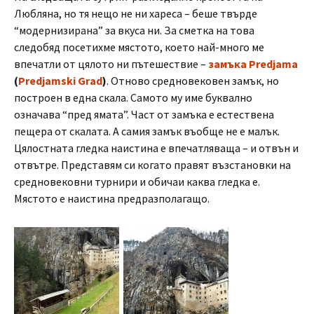
Любляна, но тя нещо не ни хареса – беше твърде
“модернизирана” за вкуса ни. За сметка на това
следобяд посетихме мястото, което най-много ме
впечатли от цялото ни пътешествие –
замъка Predjama
(
Predjamski Grad
)
. Отново средновековен замък, но
построен в една скала. Самото му име буквално
означава “пред ямата”. Част от замъка е естествена
пещера от скалата. А самия замък въобще не е малък.
Цялостната гледка наистина е впечатляваща – и отвън и
отвътре. Представям си когато правят възстановки на
средновековни турнири и обичаи каква гледка е.
Мястото е наистина предразполагащо.