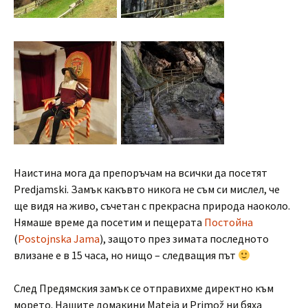
Наистина мога да препоръчам на всички да посетят
Predjamski. Замък какъвто никога не съм си мислел, че
ще видя на живо, съчетан с прекрасна природа наоколо.
Нямаше време да посетим и пещерата
Постойна
(
Postojnska Jama
), защото през зимата последното
влизане е в 15 часа, но нищо – следващия път
След Предямския замък се отправихме директно към
морето. Нашите домакини Mateja и Primož ни бяха