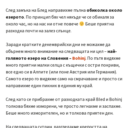
След замъка на Блед направихме пълна
обиколка около
езерото
. По принцип бях чел някъде че се обикаля за
около час, но на нас ни отне повече
Беше приятна
разходка почти на залез слънце.
Заради кратките декемврийски дни не можахме да
обърнем много внимание на следващата ни цел –
най-
голямото езеро на Словения –
Bohinj
. По пътя видяхме
много приятни малки селца с къщички с остри покриви,
все едно си в Алпите (или поне Австрия или Германия).
Самото езеро го видяхме само на смрачаване и просто си
направихме един пикник в единия му край.
След като се прибрахме от разходката край Bled и Bohinj
толкова бяхме изморени, че просто легнахме и заспахме.
Беше много изморителен, но и толкова приятен ден.
На следващата сутрин разгледахме крепостта на