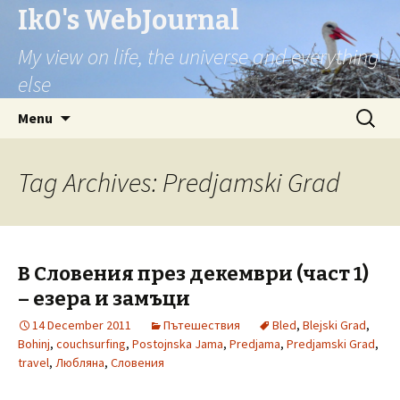
Ik0's WebJournal
My view on life, the universe and everything
else
Skip
Search
Menu
to
for:
content
Tag Archives: Predjamski Grad
В Словения през декември (част 1)
– езера и замъци
14 December 2011
Пътешествия
Bled
,
Blejski Grad
,
Bohinj
,
couchsurfing
,
Postojnska Jama
,
Predjama
,
Predjamski Grad
,
travel
,
Любляна
,
Словения