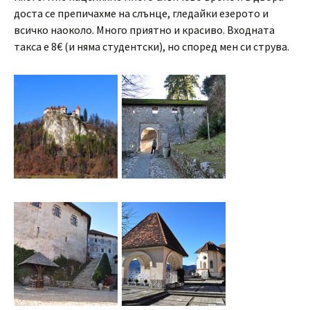
доста се препичахме на слънце, гледайки езерото и
всичко наоколо. Много приятно и красиво. Входната
такса е 8€ (и няма студентски), но според мен си струва.