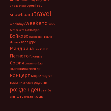
openfest
Livigno
music
travel
snowboard
weekend
weekdays
work
Божидар
Астралката
Бойково
Гърция
Върховръх
Кара дере
Италия
Мандрица
Пампорово
Петното
Пловдив
София
блог
Спастнята
годишнина
имен ден
концерт
море
отпуска
палатки
родопи
плаж
рожден ден
сватба
фестивал
сняг
язовир