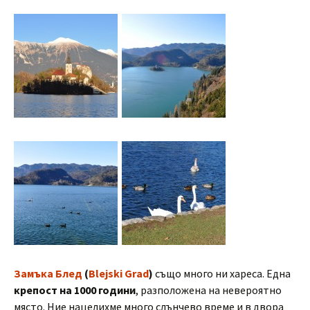
Замъка Блед
(
Blejski Grad
)
също много ни хареса. Една
крепост на 1000 години
, разположена на невероятно
място. Ние нацелихме много слънчево време и в двора