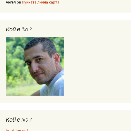
Ангел
on
Пукната лична карта
Кой е iko ?
Кой е Ik0 ?
book-log.net