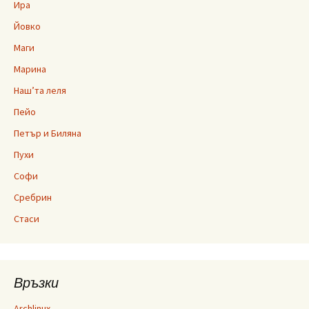
Ира
Йовко
Маги
Марина
Наш’та леля
Пейо
Петър и Биляна
Пухи
Софи
Сребрин
Стаси
Връзки
Archlinux