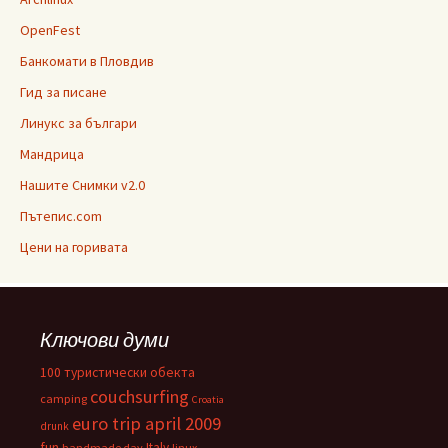
OpenFest
Банкомати в Пловдив
Гид за писане
Линукс за българи
Мандрица
Нашите Снимки v2.0
Пътепис.com
Цени на горивата
Ключови думи
100 туристически обекта
couchsurfing
camping
Croatia
euro trip april 2009
drunk
fun
Italy
handmade day
linux