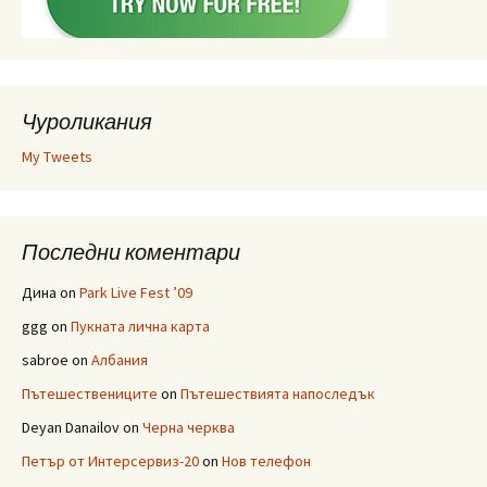
Чуроликания
My Tweets
Последни коментари
Дина
on
Park Live Fest ’09
ggg
on
Пукната лична карта
sabroe
on
Албания
Пътешествениците
on
Пътешествията напоследък
Deyan Danailov
on
Черна черква
Петър от Интерсервиз-20
on
Нов телефон