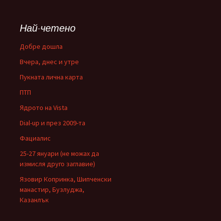
Най-четено
Добре дошла
Вчера, днес и утре
Пукната лична карта
ПТП
Ядрото на Vista
Dial-up и през 2009-та
Фациалис
25-27 януари (не можах да
измисля друго заглавие)
Язовир Копринка, Шипченски
манастир, Бузлуджа,
Казанлък