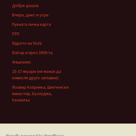
Добре дошла
Вчера, днес и утре
Пукната лична карта
ПТП
Ядрото на Vista
Dial-up и през 2009-та
Фациалис
25-27 януари (не можах да
измисля друго заглавие)
Язовир Копринка, Шипченски
манастир, Бузлуджа,
Казанлък
Proudly powered by WordPress