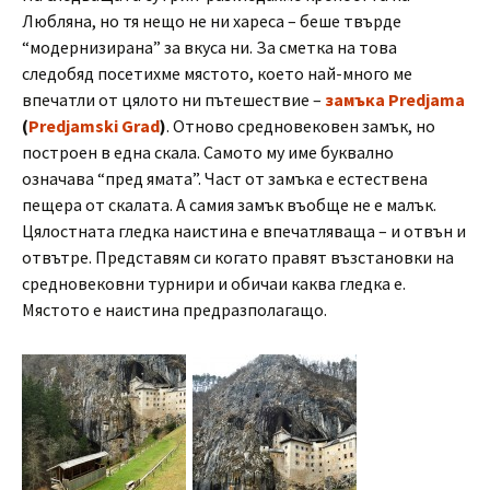
Любляна, но тя нещо не ни хареса – беше твърде
“модернизирана” за вкуса ни. За сметка на това
следобяд посетихме мястото, което най-много ме
впечатли от цялото ни пътешествие –
замъка Predjama
(
Predjamski Grad
)
. Отново средновековен замък, но
построен в една скала. Самото му име буквално
означава “пред ямата”. Част от замъка е естествена
пещера от скалата. А самия замък въобще не е малък.
Цялостната гледка наистина е впечатляваща – и отвън и
отвътре. Представям си когато правят възстановки на
средновековни турнири и обичаи каква гледка е.
Мястото е наистина предразполагащо.