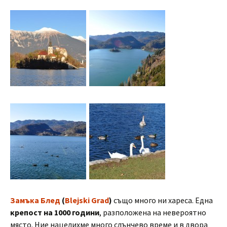
Замъка Блед
(
Blejski Grad
)
също много ни хареса. Една
крепост на 1000 години
, разположена на невероятно
място. Ние нацелихме много слънчево време и в двора