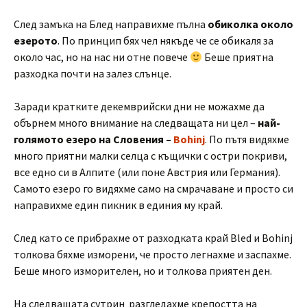
След замъка на Блед направихме пълна
обиколка около
езерото
. По принцип бях чел някъде че се обикаля за
около час, но на нас ни отне повече
Беше приятна
разходка почти на залез слънце.
Заради кратките декемврийски дни не можахме да
обърнем много внимание на следващата ни цел –
най-
голямото езеро на Словения –
Bohinj
. По пътя видяхме
много приятни малки селца с къщички с остри покриви,
все едно си в Алпите (или поне Австрия или Германия).
Самото езеро го видяхме само на смрачаване и просто си
направихме един пикник в единия му край.
След като се прибрахме от разходката край Bled и Bohinj
толкова бяхме изморени, че просто легнахме и заспахме.
Беше много изморителен, но и толкова приятен ден.
На следващата сутрин разгледахме крепостта на