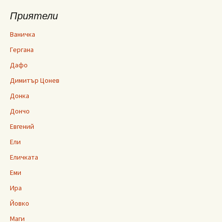
Приятели
Ваничка
Гергана
Дафо
Димитър Цонев
Донка
Дончо
Евгений
Ели
Еличката
Еми
Ира
Йовко
Маги