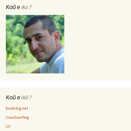
Кой е iko ?
Кой е Ik0 ?
book-log.net
Couchsurfing
CV