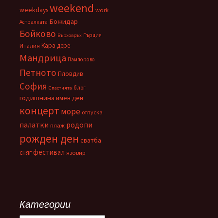
weekend
weekdays
work
Божидар
Астралката
Бойково
Гърция
Върховръх
Кара дере
Италия
Мандрица
Пампорово
Петното
Пловдив
София
блог
Спастнята
годишнина
имен ден
концерт
море
отпуска
палатки
родопи
плаж
рожден ден
сватба
фестивал
сняг
язовир
Категории