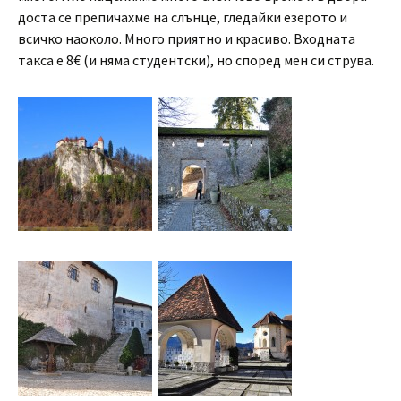
доста се препичахме на слънце, гледайки езерото и
всичко наоколо. Много приятно и красиво. Входната
такса е 8€ (и няма студентски), но според мен си струва.