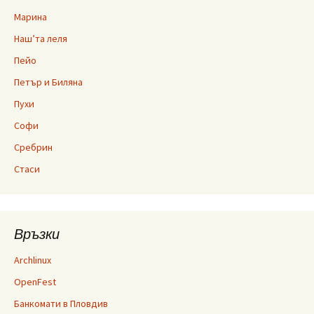
Марина
Наш’та леля
Пейо
Петър и Биляна
Пухи
Софи
Сребрин
Стаси
Връзки
Archlinux
OpenFest
Банкомати в Пловдив