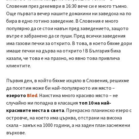
Словения през декември в 16:30 вече си е много тъмно.
Още първата вечер нашите домакини ни заведоха на по
бира в едно готино заведение. В Словения е много
популярно да се стои навън пред заведението, защото
вътре е забранено да се пуши. Пред всички заведения
има газови печки за открито. В това, в което бяхме дори
имаше печки на дърва на открито ! В България биха
казали, че това е на празно, но явно това привлича
клиентите.
Първия ден, в който бяхме изцяло в Словения, решихме
да посетим може би най-популярното им място –
езерото
Bled
. Наистина много красиво място – не
случайно ми попадна в класация
топ 10 на най-
красивите места в света
. Прекрасно планинско езеро с
островче, на което има църква, отстрани на висока
скала – замък на 1000 години, а на заден план заснежени
върхове.