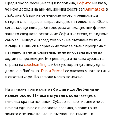
Преди около месец-месец и половина,
Софито
ми каза,
че иска да ходи на анимационния фестивал
Animateka
в
Любляна. С Вили не се чудихме много и решихме да
отидем с нея и да си направим едно пътешествие. Обаче
сега въобще няма да Ви говоря за анимационни филми,
защото след като оставихме Софи в хостела, се видяхме
само за 5 минути, и след това чак на пътуването към
вкъщи. С Вили си направихме такава пълна програма с
пътешестване из Словения, че не ни остана време да
ходим на прожекции. Бях решил да й покажа хубавата
страна на
couchsurfing
-а и бях уговорил да спим у една
двойка в Любляна.
Teja и Primož
се оказаха много готини
и свястни хора. Но за това малко по-късно.
На отиване тръгнахме
от София и до Любляна ни
излезе около 11 часа пътуване с кола
(заедно с
няколко кратки почивки). Хубавото на отиване е че се
печели един час от часовата разлика, а лошото на
зимата е че няма как да не пътуваш по тъмно – в