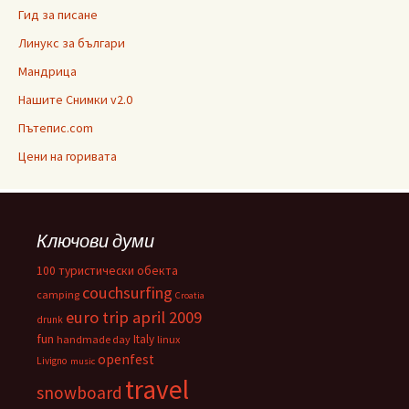
Гид за писане
Линукс за българи
Мандрица
Нашите Снимки v2.0
Пътепис.com
Цени на горивата
Ключови думи
100 туристически обекта
couchsurfing
camping
Croatia
euro trip april 2009
drunk
fun
Italy
handmade day
linux
openfest
Livigno
music
travel
snowboard