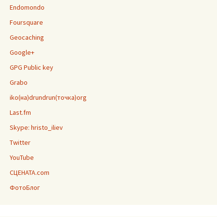
Endomondo
Foursquare
Geocaching
Google+
GPG Public key
Grabo
iko(на)drundrun(точка)org
Last.fm
Skype: hristo_iliev
Twitter
YouTube
СЦЕНАТА.com
ФотоБлог