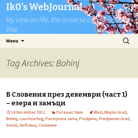
Ik0's WebJournal
My view on life, the universe and everything
else
Skip
Search
Menu
to
for:
content
Tag Archives: Bohinj
В Словения през декември (част 1)
– езера и замъци
14 December 2011
Пътешествия
Bled
,
Blejski Grad
,
Bohinj
,
couchsurfing
,
Postojnska Jama
,
Predjama
,
Predjamski Grad
,
travel
,
Любляна
,
Словения