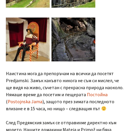
Наистина мога да препоръчам на всички да посетят
Predjamski. Замък какъвто никога не съм си мислел, че
ще видя на живо, съчетан с прекрасна природа наоколо.
Нямаше време да посетим и пещерата
Постойна
(
Postojnska Jama
), защото през зимата последното
влизане е в 15 часа, но нищо – следващия път
След Предямския замък се отправихме директно към
морето. Нашите домакини Mateja и Primož ни бяха