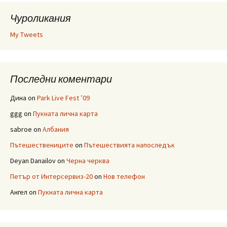
Чуроликания
My Tweets
Последни коментари
Дина
on
Park Live Fest ’09
ggg
on
Пукната лична карта
sabroe
on
Албания
Пътешествениците
on
Пътешествията напоследък
Deyan Danailov
on
Черна черква
Петър от Интерсервиз-20
on
Нов телефон
Ангел
on
Пукната лична карта