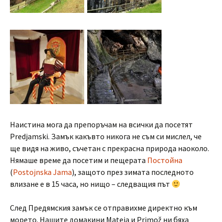
Наистина мога да препоръчам на всички да посетят
Predjamski. Замък какъвто никога не съм си мислел, че
ще видя на живо, съчетан с прекрасна природа наоколо.
Нямаше време да посетим и пещерата
Постойна
(
Postojnska Jama
), защото през зимата последното
влизане е в 15 часа, но нищо – следващия път
След Предямския замък се отправихме директно към
морето. Нашите домакини Mateja и Primož ни бяха