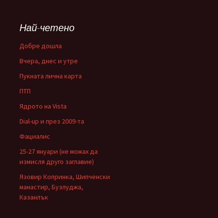
Най-четено
Добре дошла
Вчера, днес и утре
Пукната лична карта
ПТП
Ядрото на Vista
Dial-up и през 2009-та
Фациалис
25-27 януари (не можах да
измисля друго заглавие)
Язовир Копринка, Шипченски
манастир, Бузлуджа,
Казанлък