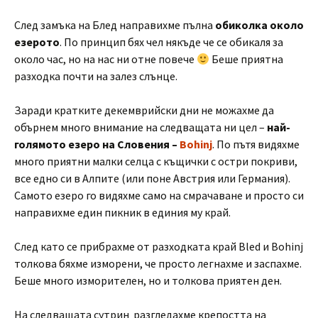
След замъка на Блед направихме пълна
обиколка около
езерото
. По принцип бях чел някъде че се обикаля за
около час, но на нас ни отне повече
Беше приятна
разходка почти на залез слънце.
Заради кратките декемврийски дни не можахме да
обърнем много внимание на следващата ни цел –
най-
голямото езеро на Словения –
Bohinj
. По пътя видяхме
много приятни малки селца с къщички с остри покриви,
все едно си в Алпите (или поне Австрия или Германия).
Самото езеро го видяхме само на смрачаване и просто си
направихме един пикник в единия му край.
След като се прибрахме от разходката край Bled и Bohinj
толкова бяхме изморени, че просто легнахме и заспахме.
Беше много изморителен, но и толкова приятен ден.
На следващата сутрин разгледахме крепостта на