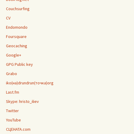
Couchsurfing
CV
Endomondo
Foursquare
Geocaching
Google+
GPG Public key
Grabo
iko(на)drundrun(точка)org
Last.fm
Skype: hristo_iliev
Twitter
YouTube
СЦЕНАТА.com