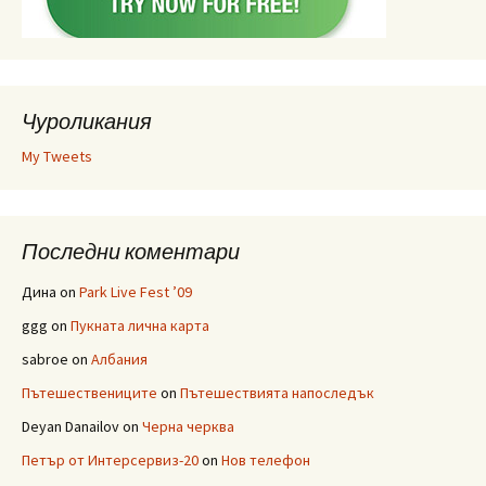
Чуроликания
My Tweets
Последни коментари
Дина
on
Park Live Fest ’09
ggg
on
Пукната лична карта
sabroe
on
Албания
Пътешествениците
on
Пътешествията напоследък
Deyan Danailov
on
Черна черква
Петър от Интерсервиз-20
on
Нов телефон