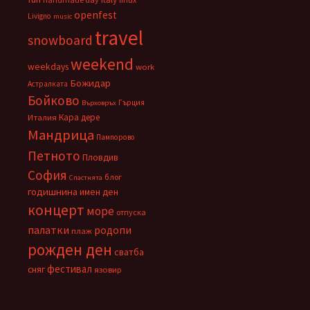
openfest
Livigno
music
travel
snowboard
weekend
weekdays
work
Божидар
Астралката
Бойково
Гърция
Върховръх
Кара дере
Италия
Мандрица
Пампорово
Петното
Пловдив
София
блог
Спастнята
годишнина
имен ден
концерт
море
отпуска
палатки
родопи
плаж
рожден ден
сватба
фестивал
сняг
язовир