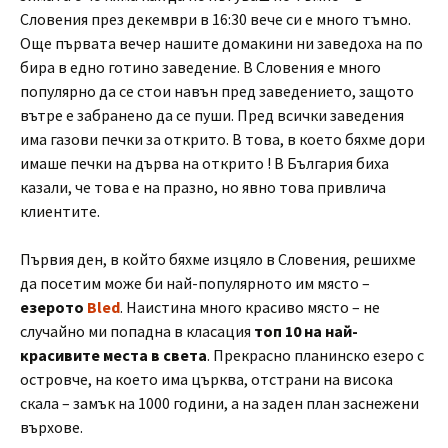
Словения през декември в 16:30 вече си е много тъмно.
Още първата вечер нашите домакини ни заведоха на по
бира в едно готино заведение. В Словения е много
популярно да се стои навън пред заведението, защото
вътре е забранено да се пуши. Пред всички заведения
има газови печки за открито. В това, в което бяхме дори
имаше печки на дърва на открито ! В България биха
казали, че това е на празно, но явно това привлича
клиентите.
Първия ден, в който бяхме изцяло в Словения, решихме
да посетим може би най-популярното им място –
езерото
Bled
. Наистина много красиво място – не
случайно ми попадна в класация
топ 10 на най-
красивите места в света
. Прекрасно планинско езеро с
островче, на което има църква, отстрани на висока
скала – замък на 1000 години, а на заден план заснежени
върхове.