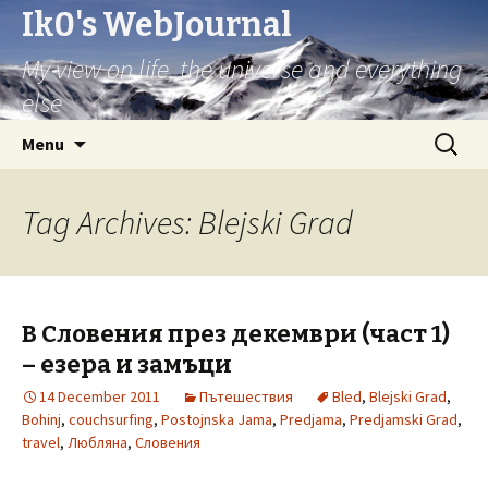
Ik0's WebJournal
My view on life, the universe and everything
else
Skip
Search
Menu
to
for:
content
Tag Archives: Blejski Grad
В Словения през декември (част 1)
– езера и замъци
14 December 2011
Пътешествия
Bled
,
Blejski Grad
,
Bohinj
,
couchsurfing
,
Postojnska Jama
,
Predjama
,
Predjamski Grad
,
travel
,
Любляна
,
Словения