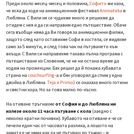
Преди около месец-месец и половина,
Софито
ми каза,
че иска да ходи на анимационния фестивал
Animateka
в
Любляна. С Вили не се чудихме много и решихме да
отидем с нея и да си направим едно пътешествие. Обаче
сега въобще няма да Ви говоря за анимационни филми,
защото след като оставихме Софи в хостела, се видяхме
само за 5 минути, и след това чак на пътуването към
вкъщи. С Вили си направихме такава пълна програма с
пътешестване из Словения, че не ни остана време да
ходим на прожекции. Бях решил да й покажа хубавата
страна на
couchsurfing
-а и бях уговорил да спим у една
двойка в Любляна.
Teja и Primož
се оказаха много готини
и свястни хора. Но за това малко по-късно.
На отиване тръгнахме
от София и до Любляна ни
излезе около 11 часа пътуване с кола
(заедно с
няколко кратки почивки). Хубавото на отиване е че се
печели един час от часовата разлика, а лошото на
зимата е че няма как да не пътуваш по тъмно – в