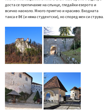
доста се препичахме на слънце, гледайки езерото и
всичко наоколо. Много приятно и красиво. Входната
такса е 8€ (и няма студентски), но според мен си струва.