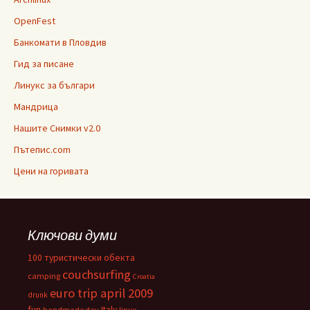
OpenFest
Банкомати в Пловдив
Гид за писане
Линукс за българи
Мандрица
Нашите Снимки v2.0
Пътепис.com
Цени на горивата
Ключови думи
100 туристически обекта
couchsurfing
camping
Croatia
euro trip april 2009
drunk
fun
Italy
handmade day
linux