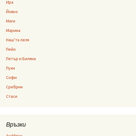
Ира
Йовко
Маги
Марина
Наш’та леля
Пейо
Петър и Биляна
Пухи
Софи
Сребрин
Стаси
Връзки
Archlinux