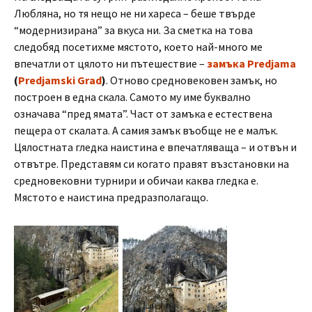
Любляна, но тя нещо не ни хареса – беше твърде
“модернизирана” за вкуса ни. За сметка на това
следобяд посетихме мястото, което най-много ме
впечатли от цялото ни пътешествие –
замъка Predjama
(
Predjamski Grad
)
. Отново средновековен замък, но
построен в една скала. Самото му име буквално
означава “пред ямата”. Част от замъка е естествена
пещера от скалата. А самия замък въобще не е малък.
Цялостната гледка наистина е впечатляваща – и отвън и
отвътре. Представям си когато правят възстановки на
средновековни турнири и обичаи каква гледка е.
Мястото е наистина предразполагащо.