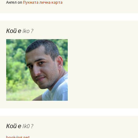
Ангел
on
Пукната лична карта
Кой е iko ?
Кой е Ik0 ?
book-log.net