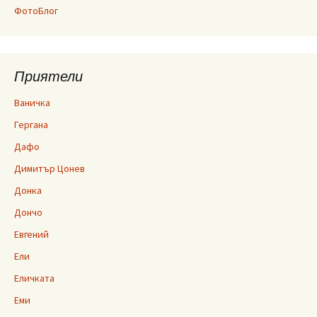
ФотоБлог
Приятели
Ваничка
Гергана
Дафо
Димитър Цонев
Донка
Дончо
Евгений
Ели
Еличката
Еми