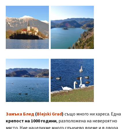
Замъка Блед
(
Blejski Grad
)
също много ни хареса. Една
крепост на 1000 години
, разположена на невероятно
място. Ние нацелихме много слънчево време и в двора