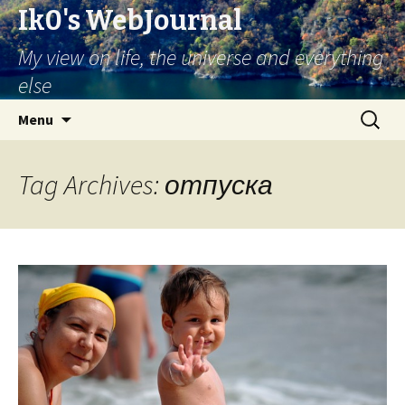
Ik0's WebJournal
My view on life, the universe and everything
else
Skip
Search
Menu
to
for:
content
Tag Archives: отпуска