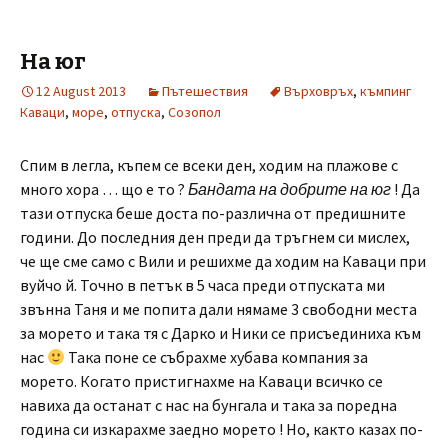
На юг
12 August 2013
Пътешествия
Върховръх
,
къмпинг
Каваци
,
море
,
отпуска
,
Созопол
Спим в легла, къпем се всеки ден, ходим на плажове с
много хора … що е то ?
Бандата на добрите на юг
! Да
тази отпуска беше доста по-различна от предишните
години. До последния ден преди да тръгнем си мислех,
че ще сме само с Вили и решихме да ходим на Каваци при
вуйчо й. Точно в петък в 5 часа преди отпуската ми
звънна Таня и ме попита дали нямаме 3 свободни места
за морето и така тя с Дарко и Ники се присъединиха към
нас
Така поне се събрахме хубава компания за
морето. Когато пристигнахме на Каваци всичко се
навиха да останат с нас на бунгала и така за поредна
година си изкарахме заедно морето ! Но, както казах по-