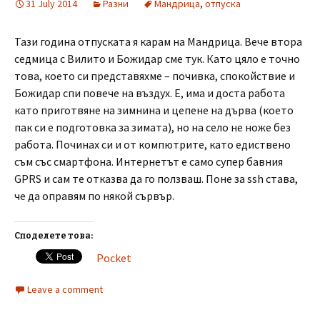
31 July 2014
Разни
Мандрица
,
отпуска
Тази година отпуската я карам на Мандрица. Вече втора
седмица с Вилито и Божидар сме тук. Като цяло е точно
това, което си представяхме – почивка, спокойствие и
Божидар спи повече на въздух. Е, има и доста работа
като приготвяне на зимнина и цепене на дърва (което
пак си е подготовка за зимата), но на село не ноже без
работа. Починах си и от компютрите, като едиствено
съм със смартфона. Интернетът е само супер бавния
GPRS и сам те отказва да го ползваш. Поне за ssh става,
че да оправям по някой сървър.
Споделете това:
Pocket
Leave a comment