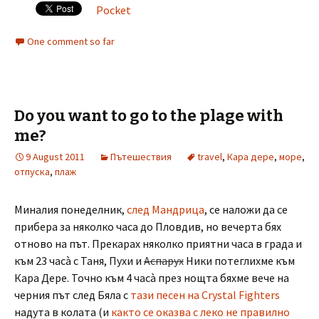
Pocket
One comment so far
Do you want to go to the plage with
me?
9 August 2011
Пътешествия
travel
,
Кара дере
,
море
,
отпуска
,
плаж
Миналия понеделник,
след Мандрица
, се наложи да се
прибера за няколко часа до Пловдив, но вечерта бях
отново на път. Прекарах няколко приятни часа в града и
към 23 часà с Таня, Пухи и
Аспарух
Ники потеглихме към
Кара Дере. Точно към 4 часà през нощта бяхме вече на
черния път след Бяла с
тази песен на Crystal Fighters
надута в колата (и
както се оказва с леко не правилно