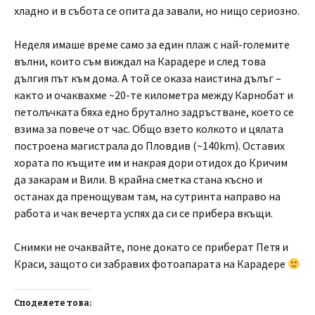
хладно и в събота се опита да завали, но нищо сериозно.
Неделя имаше време само за един плаж с най-големите
вълни, които съм виждал на Карадере и след това
дългия път към дома. А той се оказа наистина дълъг –
както и очаквахме ~20-те километра между Карнобат и
петолъчката бяха едно брутално задръстване, което се
взима за повече от час. Общо взето колкото и цялата
построена магистрала до Пловдив (~140km). Оставих
хората по къщите им и накрая дори отидох до Кричим
да закарам и Вили. В крайна сметка стана късно и
останах да пренощувам там, на сутринта направо на
работа и чак вечерта успях да си се прибера вкъщи.
Снимки не очаквайте, поне докато се приберат Петя и
Краси, защото си забравих фотоапарата на Карадере
Споделете това: