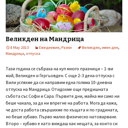
Великден на Мандрица
8 May 2013
Ежедневие
,
Разни
Великден
,
имен ден
,
Мандрица
,
отпуска
Тази година се събраха на куп много празници – 1-ви
май, Великден и Гергьовден. С още 2-3 дена отпуска с
Вили успяхме да си направим една голяма 10-дневна
отпуска на Мандрица. Отидохме още предишната
събота със Софи и Сара. Първите дни, майка ми само ни
беше чакала, за да ни впрегне на работа. Мога да кажа,
че доста работа свършихме по къщата и по градината,
но беше хубаво. Първо малко физическо натоварване.
Второ – хубаво е като виждаш как нещата, за които си