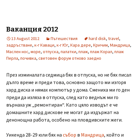
Ваканция 2012
13 August 2012
Пътешествия
hard disk
,
travel
,
задръстване
,
к-г Каваци
,
к-г Юг
,
Кара дере
,
Кричим
,
Мандрица
,
Маслен нос
,
море
,
отпуска
,
палатки
,
плаж
,
плаж Корал
,
плаж
Перла
,
почивка
,
световен форум отново заедно
През изминалата седмица бях в отпуска, но не бях писал
дълго време и преди това, основно защото ми изгоря
хард диска и нямах компютър у дома. Смениха ми го ден
преди да изляза в отпуска, след като веднъж ми го
върнаха уж „ремонтиран“. Като цяло изводът е че
домашните хард дискове не могат да издържат на
денонощна работа, особено на пловдивските жеги.
Уикенда 28-29 юли бях на
събор
в
Мандрица
, който и