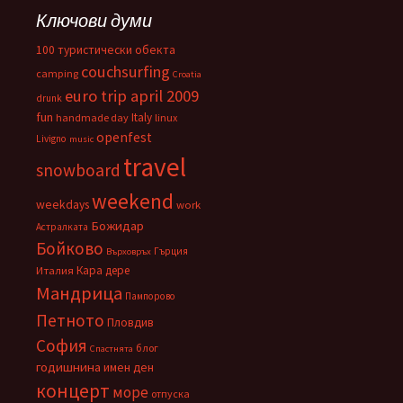
Ключови думи
100 туристически обекта
couchsurfing
camping
Croatia
euro trip april 2009
drunk
fun
Italy
handmade day
linux
openfest
Livigno
music
travel
snowboard
weekend
weekdays
work
Божидар
Астралката
Бойково
Гърция
Върховръх
Кара дере
Италия
Мандрица
Пампорово
Петното
Пловдив
София
блог
Спастнята
годишнина
имен ден
концерт
море
отпуска