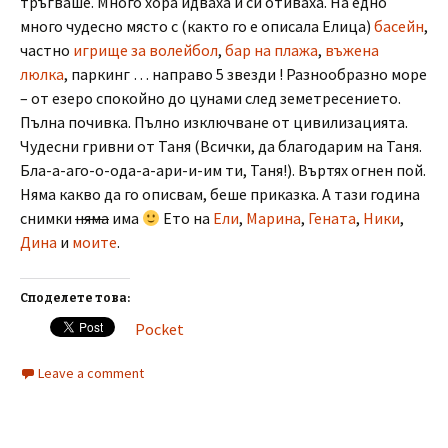
тръгваше. Много хора идваха и си отиваха. На едно
много чудесно място с (както го е описала Елица)
басейн
,
частно
игрище за волейбол
,
бар на плажа
,
въжена
люлка
, паркинг … направо 5 звезди ! Разнообразно море
– от езеро спокойно до цунами след земетресението.
Пълна почивка. Пълно изключване от цивилизацията.
Чудесни гривни от Таня (Всички, да благодарим на Таня.
Бла-а-аго-о-ода-а-ари-и-им ти, Таня!). Въртях огнен пой.
Няма какво да го описвам, беше приказка. А тази година
снимки
няма
има
Ето на
Ели
,
Марина
,
Гената
,
Ники
,
Дина
и
моите
.
Споделете това:
Pocket
Leave a comment