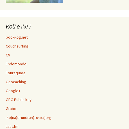
Кой е Ik0 ?
book-log.net
Couchsurfing
CV
Endomondo
Foursquare
Geocaching
Google+
GPG Public key
Grabo
iko(на)drundrun(точка)org
Last.fm