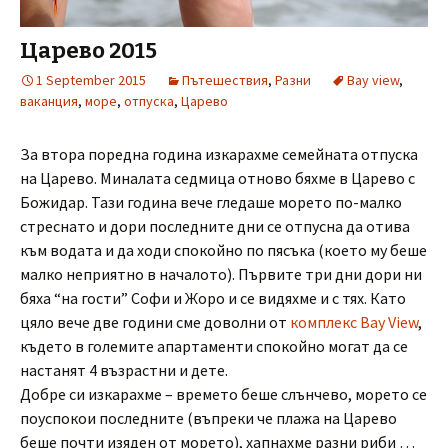
Царево 2015
1 September 2015
Пътешествия
,
Разни
Bay view
,
ваканция
,
море
,
отпуска
,
Царево
За втора поредна година изкарахме семейната отпуска
на Царево. Миналата седмица отново бяхме в Царево с
Божидар. Тази година вече гледаше морето по-малко
стреснато и дори последните дни се отпусна да отива
към водата и да ходи спокойно по пясъка (което му беше
малко неприятно в началото). Първите три дни дори ни
бяха “на гости” Софи и Жоро и се видяхме и с тях. Като
цяло вече две години сме доволни от
комплекс Bay View
,
където в големите апартаменти спокойно могат да се
настанят 4 възрастни и дете.
Добре си изкарахме – времето беше слънчево, морето се
поуспокои последните (въпреки че плажа на Царево
беше почти изяден от морето), хапнахме разни риби …