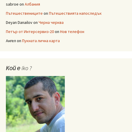
sabroe
on
Албания
Пътешествениците
on
Пътешествията напоследък
Deyan Danailov
on
Черна черква
Петър от Интерсервиз-20
on
Нов телефон
Ангел
on
Пукната лична карта
Кой е iko ?