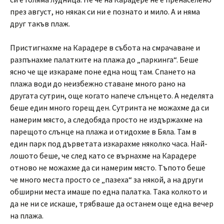
през август, но някак си ни е познато и мило. А и няма
друг такъв плаж.
Пристигнахме на Карадере в събота на смрачаване и
разпънахме палатките на плажа до „паркинга“. Беше
ясно че ще изкараме поне една нощ там. Спането на
плажа води до неизбежно ставане много рано на
другата сутрин, още когато напече слънцето. А неделята
беше един много горещ ден. Сутринта не можахме да си
намерим място, а следобяда просто не издържахме на
парещото слънце на плажа и отидохме в Бяла. Там в
един парк под дърветата изкарахме няколко часа. Най-
лошото беше, че след като се върнахме на Карадере
отново не можахме да си намерим място. Тъпото беше
че много места просто се „пазеха“ за някой, а на други
обширни места имаше по една палатка. Така колкото и
да не ни се искаше, трябваше да останем още една вечер
на плажа.