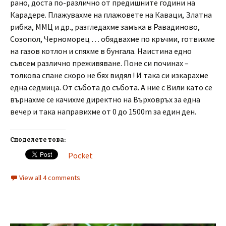
рано, доста по-различно от предишните години на
Карадере. Плажувахме на плажовете на Каваци, Златна
рибка, ММЦ и др., разгледахме замъка в Равадиново,
Созопол, Черноморец … обядвахме по кръчми, готвихме
на газов котлон и спяхме в бунгала. Наистина едно
съвсем различно преживяване. Поне си починах –
толкова спане скоро не бях видял ! И така си изкарахме
една седмица. От събота до събота. А ние с Вили като се
върнахме се качихме директно на Върховръх за една
вечер и така направихме от 0 до 1500m за един ден.
Споделете това:
Pocket
View all 4 comments