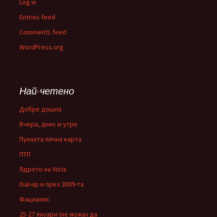
Log in
Entries feed
Comments feed
WordPress.org
Най-четено
Добре дошла
Вчера, днес и утре
Пукната лична карта
ПТП
Ядрото на Vista
Dial-up и през 2009-та
Фациалис
25-27 януари (не можах да