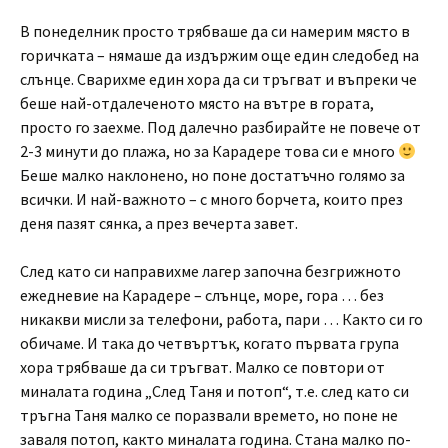
В понеделник просто трябваше да си намерим място в
горичката – нямаше да издържим още един следобед на
слънце. Сварихме един хора да си тръгват и въпреки че
беше най-отдалеченото място на вътре в гората,
просто го заехме. Под далечно разбирайте не повече от
2-3 минути до плажа, но за Карадере това си е много
Беше малко наклонено, но поне достатъчно голямо за
всички. И най-важното – с много борчета, които през
деня пазят сянка, а през вечерта завет.
След като си направихме лагер започна безгрижното
ежедневие на Карадере – слънце, море, гора … без
никакви мисли за телефони, работа, пари … Както си го
обичаме. И така до четвъртък, когато първата група
хора трябваше да си тръгват. Малко се повтори от
миналата година „След Таня и потоп“, т.е. след като си
тръгна Таня малко се поразвали времето, но поне не
заваля потоп, както миналата година. Стана малко по-