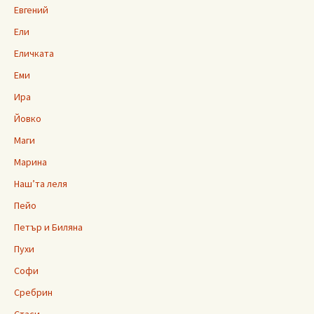
Евгений
Ели
Еличката
Еми
Ира
Йовко
Маги
Марина
Наш’та леля
Пейо
Петър и Биляна
Пухи
Софи
Сребрин
Стаси