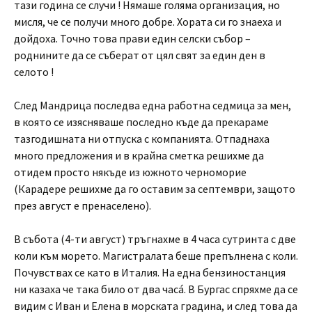
тази година се случи ! Нямаше голяма организация, но
мисля, че се получи много добре. Хората си го знаеха и
дойдоха. Точно това прави един селски събор –
роднините да се съберат от цял свят за един ден в
селото !
След Мандрица последва една работна седмица за мен,
в която се изясняваше последно къде да прекараме
тазгодишната ни отпуска с компанията. Отпаднаха
много предложения и в крайна сметка решихме да
отидем просто някъде из южното черноморие
(Карадере решихме да го оставим за септември, защото
през август е пренаселено).
В събота (4-ти август) тръгнахме в 4 часа сутринта с две
коли към морето. Магистралата беше препълнена с коли.
Почувствах се като в Италия. На една бензиностанция
ни казаха че така било от два часá. В Бургас спряхме да се
видим с Иван и Елена в морската градина, и след това да