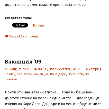
дори този огромен плаж се претъпква от хора.
Споделете това:
Pocket
View all 2 comments
Ваканция ’09
9 August 2009
Лични
,
Пътешествия
,
Разни
camping
,
holiday
,
sea
,
travel
,
ваканция
,
Кара дере
,
море
,
отпуска
,
палатки
Почти отмина и тази отпуска … това ми беше най-
дългото стоене на море на едно място … две седмици
изцяло на Кара Дере. Да, дори и на мен въобще не ми се