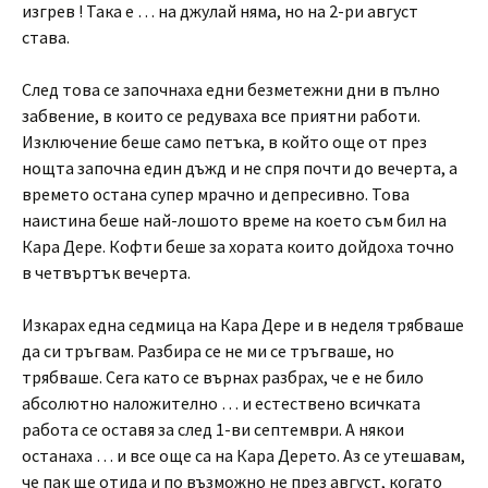
изгрев ! Така е … на джулай няма, но на 2-ри август
става.
След това се започнаха едни безметежни дни в пълно
забвение, в които се редуваха все приятни работи.
Изключение беше само петъка, в който още от през
нощта започна един дъжд и не спря почти до вечерта, а
времето остана супер мрачно и депресивно. Това
наистина беше най-лошото време на което съм бил на
Кара Дере. Кофти беше за хората които дойдоха точно
в четвъртък вечерта.
Изкарах една седмица на Кара Дере и в неделя трябваше
да си тръгвам. Разбира се не ми се тръгваше, но
трябваше. Сега като се върнах разбрах, че е не било
абсолютно наложително … и естествено всичката
работа се оставя за след 1-ви септември. А някои
останаха … и все още са на Кара Дерето. Аз се утешавам,
че пак ще отида и по възможно не през август, когато