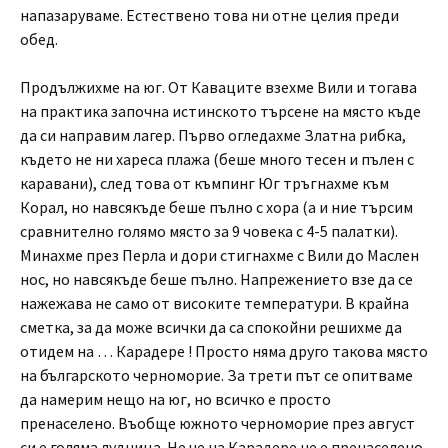
напазаруваме. Естествено това ни отне целия преди
обед.
Продължихме на юг. От Каваците взехме Вили и тогава
на практика започна истинското търсене на място къде
да си направим лагер. Първо огледахме Златна рибка,
където не ни хареса плажа (беше много тесен и пълен с
каравани), след това от къмпинг Юг тръгнахме към
Корал, но навсякъде беше пълно с хора (а и ние търсим
сравнително голямо място за 9 човека с 4-5 палатки).
Минахме през Перла и дори стигнахме с Вили до Маслен
нос, но навсякъде беше пълно. Напрежението взе да се
нажежава не само от високите температури. В крайна
сметка, за да може всички да са спокойни решихме да
отидем на … Карадере ! Просто няма друго такова място
на българското черноморие. За трети път се опитваме
да намерим нещо на юг, но всичко е просто
пренаселено. Въобще южното черноморие през август
си е голяма лудница. Не че на Карадере не е пренаселено