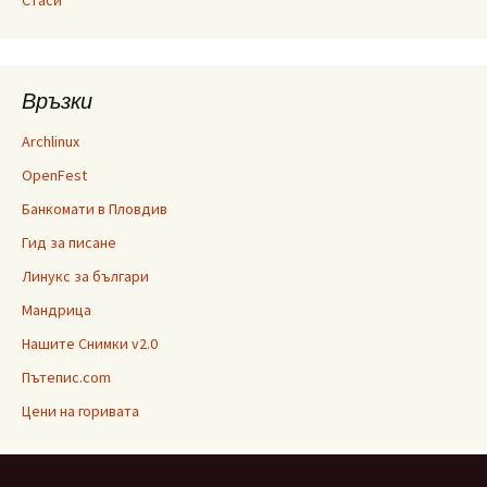
Връзки
Archlinux
OpenFest
Банкомати в Пловдив
Гид за писане
Линукс за българи
Мандрица
Нашите Снимки v2.0
Пътепис.com
Цени на горивата