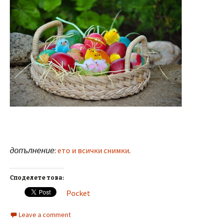
допълнение
:
ето и всички снимки
.
Споделете това:
Pocket
Leave a comment