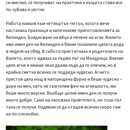
си мислил, се получават на практика и къщата става все
по-хубава и уютна.
Работа намаля към четвъртък-петък, когато вече
настанаха празници и започнахме приготовленията за
Великден. Боядисване на яйца и печене на агне. Вилито
има имен ден на Великден и бяхме поканили цялата рода
в неделя на обяд. В събота пристигнаха и родителите на
Вилито, които идваха за първи път на Мандрица. Взехме
цяло агне и имаше лека драма къде да го опечем, но в
крайна сметка всичко се подреди чудесно. Агнето
престоя цяла нощ в нагорещена фурна и беше чудесно –
дори на мен, като не съм голям фен на агнешкото, ми
беше много вкусно. Въобще целия имен ден се получи
много добре. Само ни липсваха приятелите, но този път
така се получи. Надявам се да отидем всички скоро там
на по-спокойно.