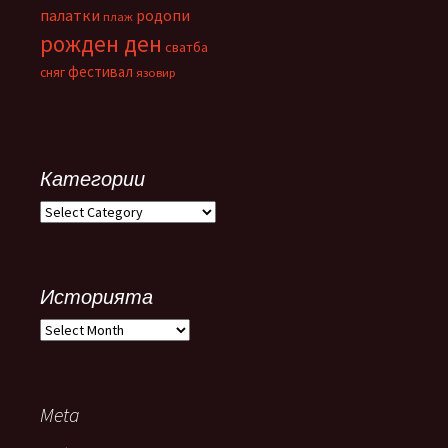
палатки
родопи
плаж
рожден ден
сватба
фестивал
сняг
язовир
Категории
Категории
Историята
Историята
Meta