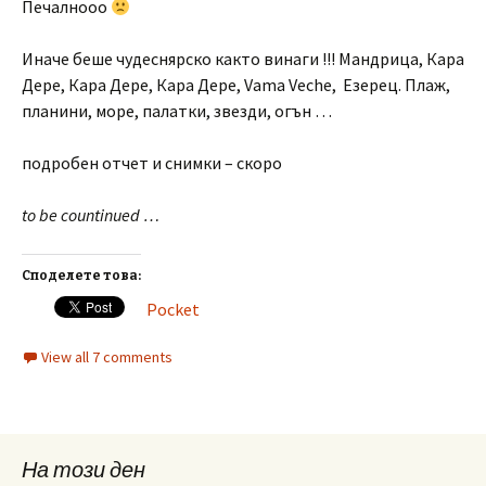
Печалнооо
Иначе беше чудеснярско както винаги !!! Мандрица, Кара
Дере, Кара Дере, Кара Дере, Vama Veche, Езерец. Плаж,
планини, море, палатки, звезди, огън …
подробен отчет и снимки – скоро
to be countinued …
Споделете това:
Pocket
View all 7 comments
На този ден