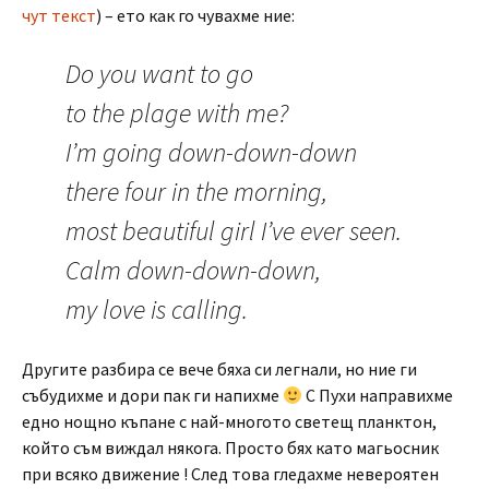
чут текст
) – ето как го чувахме ние:
Do you want to go
to the plage with me?
I’m going down-down-down
there four in the morning,
most beautiful girl I’ve ever seen.
Calm down-down-down,
my love is calling.
Другите разбира се вече бяха си легнали, но ние ги
събудихме и дори пак ги напихме
С Пухи направихме
едно нощно къпане с най-многото светещ планктон,
който съм виждал някога. Просто бях като магьосник
при всяко движение ! След това гледахме невероятен