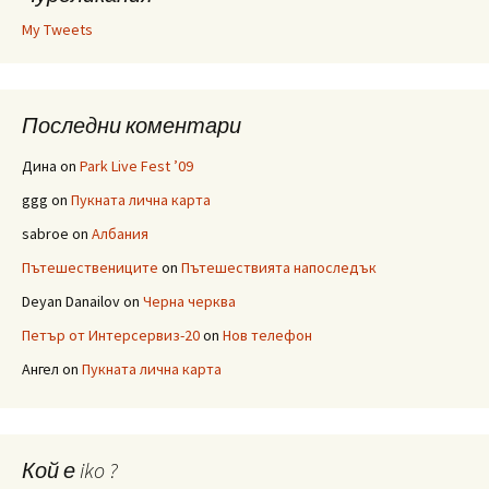
My Tweets
Последни коментари
Дина
on
Park Live Fest ’09
ggg
on
Пукната лична карта
sabroe
on
Албания
Пътешествениците
on
Пътешествията напоследък
Deyan Danailov
on
Черна черква
Петър от Интерсервиз-20
on
Нов телефон
Ангел
on
Пукната лична карта
Кой е iko ?