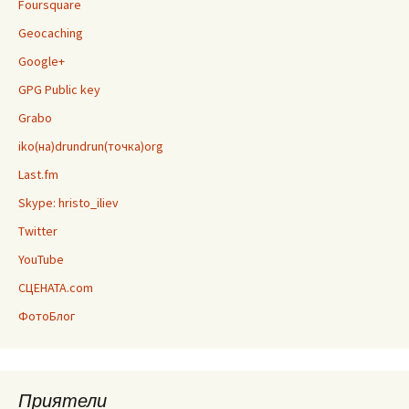
Foursquare
Geocaching
Google+
GPG Public key
Grabo
iko(на)drundrun(точка)org
Last.fm
Skype: hristo_iliev
Twitter
YouTube
СЦЕНАТА.com
ФотоБлог
Приятели