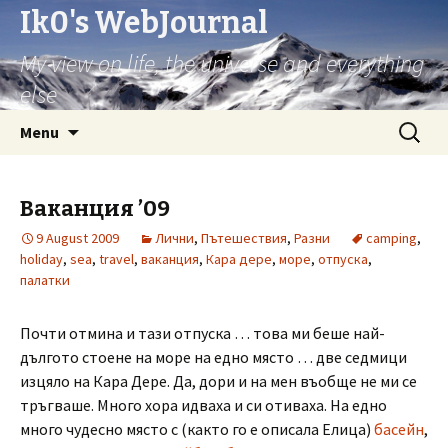
Ik0's WebJournal
My view on life, the universe and everything
else
Skip
Search
Menu
to
for:
content
Ваканция ’09
9 August 2009
Лични
,
Пътешествия
,
Разни
camping
,
holiday
,
sea
,
travel
,
ваканция
,
Кара дере
,
море
,
отпуска
,
палатки
Почти отмина и тази отпуска … това ми беше най-
дългото стоене на море на едно място … две седмици
изцяло на Кара Дере. Да, дори и на мен въобще не ми се
тръгваше. Много хора идваха и си отиваха. На едно
много чудесно място с (както го е описала Елица)
басейн
,