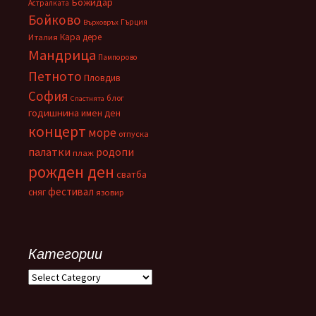
Божидар
Астралката
Бойково
Гърция
Върховръх
Кара дере
Италия
Мандрица
Пампорово
Петното
Пловдив
София
блог
Спастнята
годишнина
имен ден
концерт
море
отпуска
палатки
родопи
плаж
рожден ден
сватба
фестивал
сняг
язовир
Категории
Категории