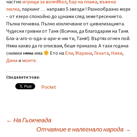
частно
игрище за волейбол
,
бар на плажа
,
въжена
люлка
, паркинг … направо 5 звезди ! Разнообразно море
– от езеро спокойно до цунами след земетресението.
Пълна почивка. Пълно изключване от цивилизацията.
Чудесни гривни от Таня (Всички, да благодарим на Таня.
Бла-а-аго-о-ода-а-ари-и-им ти, Таня!). Въртях огнен пой.
Няма какво да го описвам, беше приказка. А тази година
снимки
няма
има
Ето на
Ели
,
Марина
,
Гената
,
Ники
,
Дина
и
моите
.
Споделете това:
Pocket
Post
←
На Гьокчеада
Отчаяние е налегнало народа
→