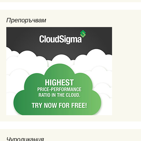
Препоръчвам
Чуроликания