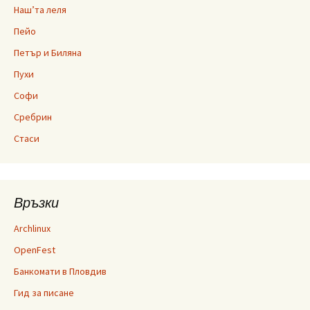
Наш’та леля
Пейо
Петър и Биляна
Пухи
Софи
Сребрин
Стаси
Връзки
Archlinux
OpenFest
Банкомати в Пловдив
Гид за писане