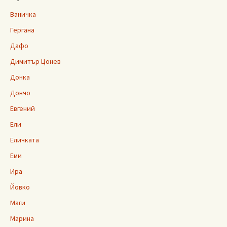
Ваничка
Гергана
Дафо
Димитър Цонев
Донка
Дончо
Евгений
Ели
Еличката
Еми
Ира
Йовко
Маги
Марина