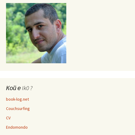
Кой е Ik0 ?
book-log.net
Couchsurfing
CV
Endomondo