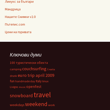
Линукс за българи
Мандрица
Нашите Снимки v2.0
Пътепис.com
Цени на горивата
Ключови думи
100 туристически обекта
couchsurfing
camping
Croatia
euro trip april 2009
drunk
fun
Italy
handmade day
linux
openfest
Livigno
music
travel
snowboard
weekend
weekdays
work