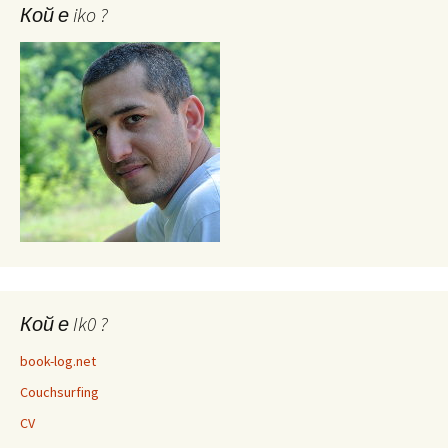
Кой е iko ?
Кой е Ik0 ?
book-log.net
Couchsurfing
CV