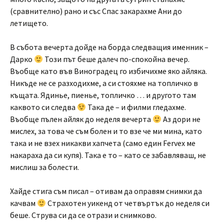
(сравнително) рано и със Спас закарахме Ани до
летището.
В събота вечерта дойде на борда следващия именник –
Дарко
Този път беше далеч по-спокойна вечер.
Въобще като във Виноградец го избичихме яко айляка.
Никъде не се разходихме, а си стояхме на топличко в
къщата. Ядинье, пиенье, топличко … и другото там
каквото си следва
Така де – и филми гледахме.
Въобще пълен айляк до неделя вечерта
Аз дори не
мислех, за това че съм болен и то взе че ми мина, като
така и не взех никакви хапчета (само един Fervex ме
накараха да си купя). Така е то – като се забавляваш, не
мислиш за болести.
Хайде стига съм писал – отивам да оправям снимки да
качвам
Страхотен уикенд от четвъртък до неделя си
беше. Струва си да се отрази и снимково.