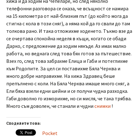
хижа и да ходим на Чепеларе, но след няколко
телефонни разговора се оказа, че всъщност се намира
на 15 километра от най-близкия път (до който мога да
стигна с кола в този сняг), а няма кой да го свали до там
толкова рано. И така отложихме ходенето. Тъкмо взе да
се очертава спокойна неделя в къщи, когато се обади
Дарко, с предложение да ходим някъде. Аз имах малко
работа, но веднага след това бях готов за пътешествие.
Взех го, след това забрахме Елица и Габи и потеглихме
към Родопите. За цел си поставихме Бяла Черква и
много добре направихме. На хижа Здравец беше
препълнено с коли. На Бяла Черква имаше много сняг, а
Ели бяха взели едни шейни и се получи чудна разходка.
Габи доволно го изморихме, но си мисля, че така трябва.
Много съм доволен, че станали и чудни
снимки
!
Споделете това:
Pocket