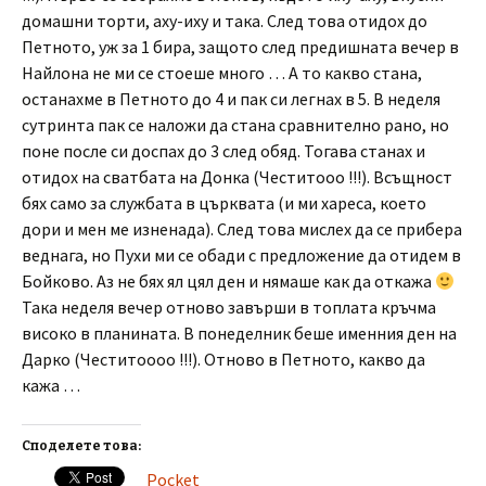
домашни торти, аху-иху и така. След това отидох до
Петното, уж за 1 бира, защото след предишната вечер в
Найлона не ми се стоеше много … А то какво стана,
останахме в Петното до 4 и пак си легнах в 5. В неделя
сутринта пак се наложи да стана сравнително рано, но
поне после си доспах до 3 след обяд. Тогава станах и
отидох на сватбата на Донка (Честитооо !!!). Всъщност
бях само за службата в църквата (и ми хареса, което
дори и мен ме изненада). След това мислех да се прибера
веднага, но Пухи ми се обади с предложение да отидем в
Бойково. Аз не бях ял цял ден и нямаше как да откажа
Така неделя вечер отново завърши в топлата кръчма
високо в планината. В понеделник беше именния ден на
Дарко (Честитоооо !!!). Отново в Петното, какво да
кажа …
Споделете това:
Pocket