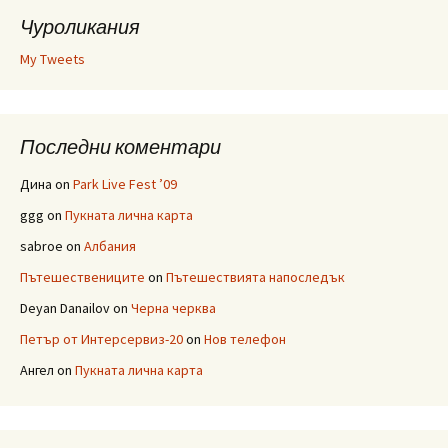
Чуроликания
My Tweets
Последни коментари
Дина
on
Park Live Fest ’09
ggg
on
Пукната лична карта
sabroe
on
Албания
Пътешествениците
on
Пътешествията напоследък
Deyan Danailov
on
Черна черква
Петър от Интерсервиз-20
on
Нов телефон
Ангел
on
Пукната лична карта