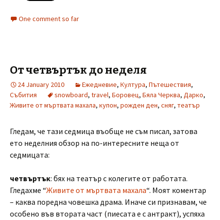
One comment so far
От четвъртък до неделя
24 January 2010
Ежедневие
,
Култура
,
Пътешествия
,
Събития
snowboard
,
travel
,
Боровец
,
Бяла Черква
,
Дарко
,
Живите от мъртвата махала
,
купон
,
рожден ден
,
сняг
,
театър
Гледам, че тази седмица въобще не съм писал, затова
ето неделния обзор на по-интересните неща от
седмицата:
четвъртък
: бях на театър с колегите от работата.
Гледахме “
Живите от мъртвата махала
“. Моят коментар
– каква поредна човешка драма. Иначе си признавам, че
особено във втората част (пиесата е с антракт), успяха