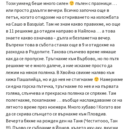
Този уикенд беше много силен
пълен с празници …
или просто дъъълги вечери. Всичко започна още в
петък, когато отидохме на откриването на изложбата
на Сашо в Basquiat. Там не знам какво правихме, но още
в 11 решихме да отидем направо в Найлона … а това
знаете какво означава – дълга и безпаметна вечер.
Въпреки това в събота станах още в 9 и отидохме на
разходка в Родопите. Такова слънчево време нямаше
как да се пропусне. Тръгнахме към Върбово, но по пътя
решихме че е много далече, а ние искахме просто да
лежим на някоя полянка. В Хвойна свихме наляво към
хижа Пашалийца, но и до нея не стигнахме
Намерихме
си една горска пътечка, тръгнахме по нея и на първата
голяма, слънчева и прекрасна полянка се спряхме. Там
полегнахме, похапнахме … въобще наслаждавахме се на
лятното време през ноември. Много хубаво ! Когато взе
да се скрива слънцето се върнахме към Пловдив.
Вечерта бяхме на рожден ден на Таня (Честитооо, Тан
!!!). Първо се събрахме в Йонов, където иху-аху, вкусни