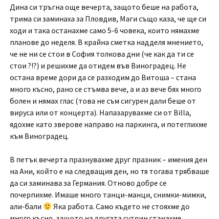
Дина си тръгна още вечерта, защото беше на работа,
трима си заминаха за Пловдив, Маги също каза, че ще си
ходи и така останахме само 5-6 човека, които нямахме
планове до неделя. В крайна сметка надделя мнението,
че не ни се стои в София толкова дни (че как да ти се
стои ?!?) и решихме да отидем във Виноградец. Не
остана време дори да се разходим до Витоша – стана
много късно, рано се стъмва вече, а и аз вече бях много
болен и нямах глас (това не съм сигурен дали беше от
вируса или от концерта). Напазарувахме си от Billa,
ядохме като зверове направо на паркинга, и потеглихме
към Виноградец.
В петък вечерта празнувахме друг празник – имения ден
на Ани, който е на следващия ден, но тя тогава трябваше
да си заминава за Германия. Отново добре се
почерпихме. Имаше много танци-манци, снимки-мимки,
али-бали
Яка работа. Само където не стояхме до
много късно, защото на другата сутрин станахме