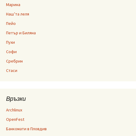
Марина
Наш’та леля
Пейо
Петър и Биляна
Пухи
Софи
Сребрин
Стаси
Връзки
Archlinux
OpenFest
Банкомати в Пловдив