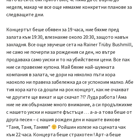
неделя, макар че все още нямахме конкретни планове за
следващите дни.
Концертът беше обявен за 19 часа, ние бяхме пред
залата към 19:30, влезнахме около 20:30, защото навън
захладня. Все още звучеше сета на Rainer Trüby. Bushmill,
не само не почерпи за рождения си ден, но вътре
продаваха само уиски и то на убийствени цени. Все пак
ние си правехме купона. Май бяхме най-шумната
компания в залата, че дори на няколко пъти хора
наоколо ни правеха забележка да се успокоим малко. Абе
тия хора като са дошли на рок концерт, как не очакват
че другите ще викат и ще скачат ?!? Луда работа ! Ама
ние не им обърнахме много внимание, а си продължихме
с нашето уиски и нашите фъстъци … а-а-а това беше от
друга песен – с нашия рожден ден и нашите викове
“Таня, Таня, Таняяя”
Ройшин излезе на сцената чак
към 22 часа. Концерта беше страхотен ! Арт-а беше