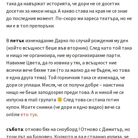
така да навържат историята, че дори не се досетих
досетих за някои неща. А какво става на края не се знае
до последния момент. По-скоро ми хареса театъра, но не
ми е в топ препоръки.
В
петък
изненадахме Дарко по случай рождения му ден
(който всъщност беше във вторник). След като той така
и нищо не организира, ние му организирахме парти.
Навихме Цвета, да го извика у тях, а всъщност ние
всички вече бяхме там (то за малко да не бъдем, но това
е една друга тема). Той горкичкия така се изненада, че
дори се уплаши. Мисля, че се получи добре – наистина
нищо не беше заподозрял преди това. А и никой не се
изпусна в mail групата
След това си стана готин
купон. Моите снимки (че дори и едно видео) вече са
online
ето тук
.
събота
: отново бях на сноуборд ! Отново с Димитър, но
този път на Боровец. Колкото и да е странно излиза, че