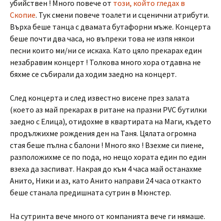
убийствен ! Много повече от
този, който гледах в
Скопие
. Тук смени повече тоалети и сценични атрибути.
Върха беше танца с двамата бутафорни мъже. Концерта
беше почти два часа, но въпреки това не изпя някои
песни които ми/ни се искаха. Като цяло прекарах един
незабравим концерт ! Толкова много хора отдавна не
бяхме се събирали да ходим заедно на концерт.
След концерта и след известно висене през залата
(което аз май прекарах в ритане на празни PVC бутилки
заедно с Елица), отидохме в квартирата на Маги, където
продължихме рождения ден на Таня. Цялата огромна
стая беше пълна с балони ! Много яко ! Взехме си пиене,
разположихме се по пода, но нещо хората един по един
взеха да заспиват. Накрая до към 4 часа май останахме
Анито, Ники и аз, като Анито направи 24 часа откакто
беше станала предишната сутрин в Мюнстер.
На сутринта вече много от компанията вече ги нямаше.