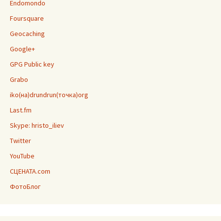
Endomondo
Foursquare
Geocaching
Google+
GPG Public key
Grabo
iko(на)drundrun(точка)org
Last.fm
Skype: hristo_iliev
Twitter
YouTube
СЦЕНАТА.com
ФотоБлог