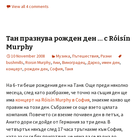
View all 4 comments
Тан празнува рожден ден … с Róisín
Murphy
10 November 2008
Музика
,
Пътешествия
,
Разни
bushmills
,
Roisin Murphy
,
Ани
,
Виноградец
,
Дарко
,
имен ден
,
концерт
,
рожден ден
,
София
,
Таня
На 6-ти беше рождения ден на Таня. Още преди няколко
месеца, след като разбрахме, че точно на същия ден ще
има
концерт на Róisín Murphy в София
, знаехме какво ще
правим на този ден. Събрахме се още взето цялата
компания. Повечето си взехме почивен ден в петък, а
Анито дори си дойде от Германия за три дена. В
четвъртък някъде след 17 часа тръгнахме към София,
като аз си се бях приготвил, че няма да се върна до