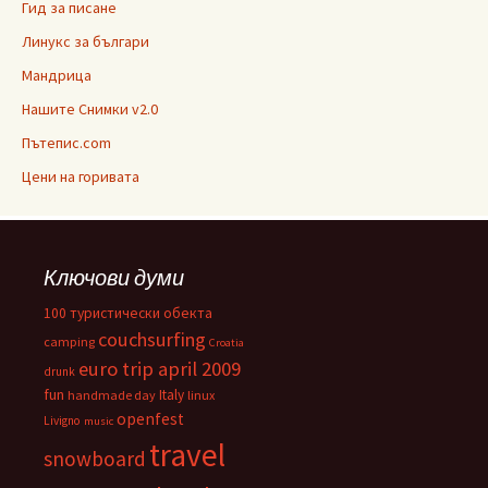
Гид за писане
Линукс за българи
Мандрица
Нашите Снимки v2.0
Пътепис.com
Цени на горивата
Ключови думи
100 туристически обекта
couchsurfing
camping
Croatia
euro trip april 2009
drunk
fun
Italy
handmade day
linux
openfest
Livigno
music
travel
snowboard