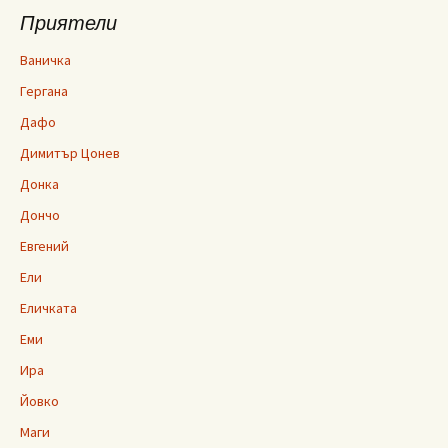
Приятели
Ваничка
Гергана
Дафо
Димитър Цонев
Донка
Дончо
Евгений
Ели
Еличката
Еми
Ира
Йовко
Маги