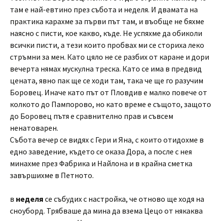
там е най-евтино през събота и неделя. И двамата на
практика карахме за първи път там, и въобще не бяхме
наясно с писти, кое какво, къде. Не успяхме да обиколи
всички писти, а тези които пробвах ми се сториха леко
стръмни за мен. Като цяло не се разбих от каране и дори
вечерта нямах мускулна треска. Като се има в предвид
цената, явно пак ще се ходи там, така че ще го разучим
Боровец. Иначе като път от Пловдив е малко повече от
колкото до Пампорово, но като време е същото, защото
до Боровец пътя е сравнително прав и съвсем
ненатоварен.
Събота вечер се видях с Гери и Яна, с които отидохме в
едно заведение, където се оказа Дора, а после с нея
минахме през Фабрика и Найлона и в крайна сметка
завършихме в Петното.
в
неделя
се събудих с настройка, че отново ще ходя на
сноуборд. Трябваше да мина да взема Цецо от някаква