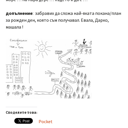
допълнение
: забравих да сложа най-яката покана/план
за рожден ден, която съм получавал. Евала, Дарко,
машала !
Споделете това:
Pocket