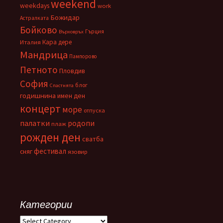
weekend
weekdays
work
Божидар
Астралката
Бойково
Гърция
Върховръх
Кара дере
Италия
Мандрица
Пампорово
Петното
Пловдив
София
блог
Спастнята
годишнина
имен ден
концерт
море
отпуска
палатки
родопи
плаж
рожден ден
сватба
фестивал
сняг
язовир
Категории
Категории