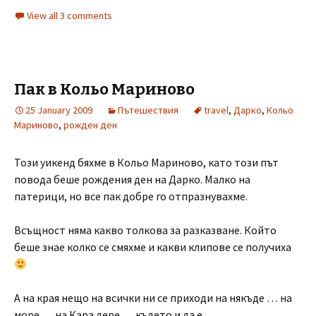
View all 3 comments
Пак в Кольо Мариново
25 January 2009
Пътешествия
travel
,
Дарко
,
Кольо
Мариново
,
рожден ден
Този уикенд бяхме в Кольо Мариново, като този път
повода беше рождения ден на Дарко. Малко на
патерици, но все пак добре го отпразнувахме.
Всъщност няма какво толкова за разказване. Който
беше знае колко се смяхме и какви клипове се получиха
А на края нещо на всички ни се приходи на някъде … на
море … на Кара дере … където и да е …