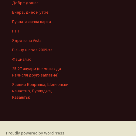
Добре дошла
Вчера, днес и утре
Пукната лична карта
ПТП
Ядрото на Vista
Dial-up и през 2009-та
Фациалис
25-27 януари (не можах да
измисля друго заглавие)
Язовир Копринка, Шипченски
манастир, Бузлуджа,
Казанлък
Proudly powered by WordPress