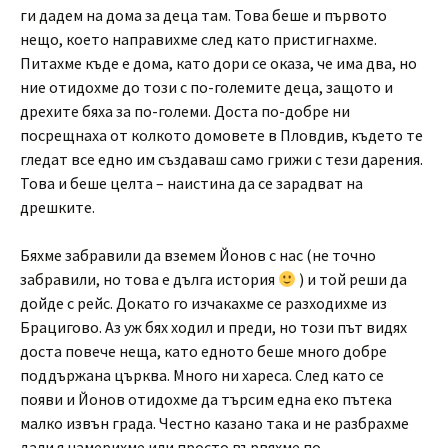
ги дадем на дома за деца там. Това беше и първото
нещо, което направихме след като пристигнахме.
Питахме къде е дома, като дори се оказа, че има два, но
ние отидохме до този с по-големите деца, защото и
дрехите бяха за по-големи. Доста по-добре ни
посрещнаха от колкото домовете в Пловдив, където те
гледат все едно им създаваш само грижи с тези дарения.
Това и беше целта – наистина да се зарадват на
дрешките.
Бяхме забравили да вземем Йонов с нас (не точно
забравили, но това е дълга история
) и той реши да
дойде с рейс. Докато го изчакахме се разходихме из
Брацигово. Аз уж бях ходил и преди, но този път видях
доста повече неща, като едното беше много добре
поддържана църква. Много ни хареса. След като се
появи и Йонов отидохме да търсим една еко пътека
малко извън града. Честно казано така и не разбрахме
дали я намерихме или просто вървяхме по