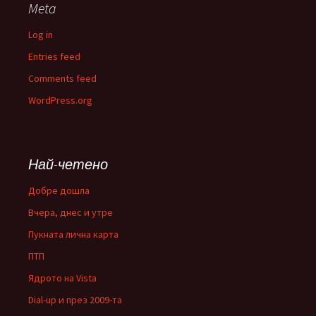
Meta
Log in
Entries feed
Comments feed
WordPress.org
Най-четено
Добре дошла
Вчера, днес и утре
Пукната лична карта
ПТП
Ядрото на Vista
Dial-up и през 2009-та