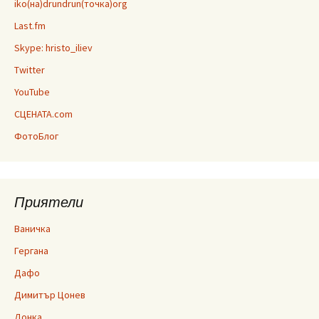
iko(на)drundrun(точка)org
Last.fm
Skype: hristo_iliev
Twitter
YouTube
СЦЕНАТА.com
ФотоБлог
Приятели
Ваничка
Гергана
Дафо
Димитър Цонев
Донка