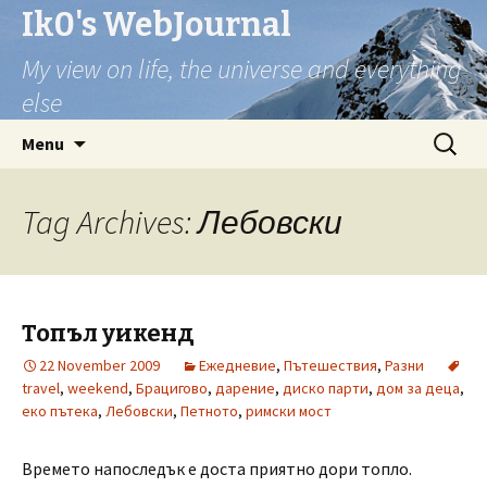
Ik0's WebJournal
My view on life, the universe and everything
else
Skip
Search
Menu
to
for:
content
Tag Archives: Лебовски
Топъл уикенд
22 November 2009
Ежедневие
,
Пътешествия
,
Разни
travel
,
weekend
,
Брацигово
,
дарение
,
диско парти
,
дом за деца
,
еко пътека
,
Лебовски
,
Петното
,
римски мост
Времето напоследък е доста приятно дори топло.