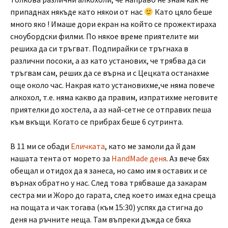
припаднах някъде като някои от нас
Като цяло беше
много яко ! Имаше дори екран на който се прожектираха
сноубордски филми. По някое време приятелите ми
решиха да си тръгват. Подпирайки се тръгнаха в
различни посоки, а аз като установих, че трябва да си
тръгвам сам, реших да се върна и с Цецката останахме
още около час. Накрая като установихме,че няма повече
алкохол, т.е. няма какво да правим, изпратихме неговите
приятелки до хостела, а аз най-сетне се отправих пеша
към вкъщи. Когато се прибрах беше 6 сутринта.
В 11 ми се обади
Еличката
, като ме замоли да й дам
нашата тента от морето за
HandMade деня
. Аз вече бях
обещал и отидох да я занеса, но само им я оставих и се
върнах обратно у нас. След това трябваше да закарам
сестра ми и Жоро до гарата, след което имах една среща
на пощата и чак тогава (към 15:30) успях да стигна до
деня на ръчните неща. Там въпреки дъжда се бяха