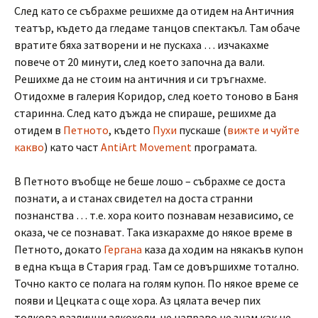
След като се събрахме решихме да отидем на Античния
театър, където да гледаме танцов спектакъл. Там обаче
вратите бяха затворени и не пускаха … изчакахме
повече от 20 минути, след което започна да вали.
Решихме да не стоим на античния и си тръгнахме.
Отидохме в галерия Коридор, след което тоново в Баня
старинна. След като дъжда не спираше, решихме да
отидем в
Петното
, където
Пухи
пускаше (
вижте и чуйте
какво
) като част
AntiArt Movement
програмата.
В Петното въобще не беше лошо – събрахме се доста
познати, а и станах свидетел на доста странни
познанства … т.е. хора които познавам независимо, се
оказа, че се познават. Така изкарахме до някое време в
Петното, докато
Гергана
каза да ходим на някакъв купон
в една къща в Стария град. Там се довършихме тотално.
Точно както се полага на голям купон. По някое време се
появи и Цецката с още хора. Аз цялата вечер пих
толкова различни алкохоли, че направо не знам как не