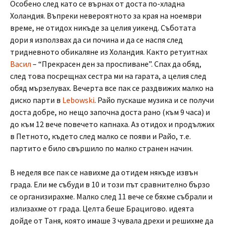
Особено след като се върнах от доста по-хладна
Холандия. Въпреки невероятното за края на ноември
време, не отидох никъде за целия уикенд. Съботата
дори я използвах да си почина и да се наспя след
тридневното обикаляне из Холандия. Както ретуитнах
Васил
– “Прекрасен ден за проспиване”. Спах да обяд,
след това посрещнах сестра ми на гарата, а целия след
обяд мързелувах. Вечерта все пак се раздвижих малко на
диско парти в
Lebowski
. Райо пускаше музика и се получи
доста добре, но нещо започна доста рано (към 9 часа) и
до към 12 вече повечето капнаха. Аз отидох и продължих
в Петното, където след малко се появи и Райо, т.е.
партито е било свършило по малко странен начин.
В неделя все пак се навихме да отидем някъде извън
града. Ели ме събуди в 10 и този път сравнително бързо
се организирахме. Малко след 11 вече се бяхме събрали и
излизахме от града. Целта беше Брацигово. идеята
дойде от Таня, която имаше 3 чувала дрехи и решихме да