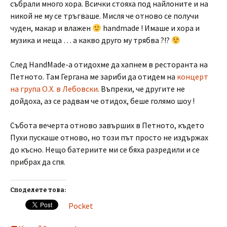
събрали много хора. Всички стояха под найлоните и на
никой не му се тръгваше. Мисля че отново се получи
чуден, макар и влажен
handmade ! Имаше и хора и
музика и неща … а какво друго му трябва ?!?
След HandMade-a отидохме да хапнем в ресторанта на
Петното. Там Гергана ме зариби да отидем на
концерт
на група О.Х. в Лебовски
. Въпреки, че другите не
дойдоха, аз се радвам че отидох, беше голямо шоу !
Събота вечерта отново завърших в Петното, където
Пухи пускаше отново, но този път просто не издържах
до късно. Нещо батериите ми се бяха разредили и се
прибрах да спя.
Споделете това:
Pocket