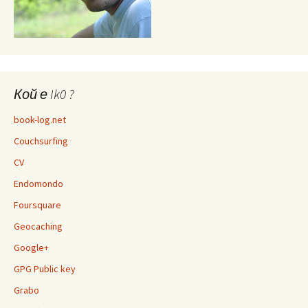
Кой е Ik0 ?
book-log.net
Couchsurfing
CV
Endomondo
Foursquare
Geocaching
Google+
GPG Public key
Grabo