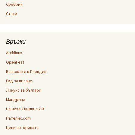
Сребрин
Стаси
Връзки
Archlinux
OpenFest
Банкомати в Пловдив
Гид за писане
Линукс за българи
Мандрица
Нашите Снимки v2.0
Пътепис.com
Цени на горивата