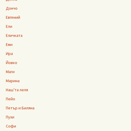
Дончо
Евгений
Ели
Еличката
Еми
Ира
Йовко
Маги
Марина
Наш’та леля
Пейо
Петър и Биляна
Пухи
Софи