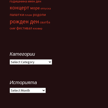
годишнина
имен ден
концерт
море
отпуска
палатки
родопи
плаж
рожден ден
сватба
фестивал
сняг
язовир
Категории
Категории
Историята
Историята