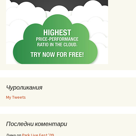
Чуроликания
My Tweets
Последни коментари
Дина
on
Park Live Fest ’09