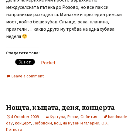
междуселската пътека до Розово, но все пак си
направихме разходката. Минахме и през един римски
мост, който беше хубав. Слънце, река, планина,
приятели … какво друго му трябва на една хубава
неделя
Споделете това:
Pocket
Leave a comment
Нощта, къщата, деня, концерта
4 October 2009
Култура
,
Разни
,
Събития
handmade
day
,
концерт
,
Лебовски
,
нощ на музеи и галерии
,
О.Х.
,
Петното