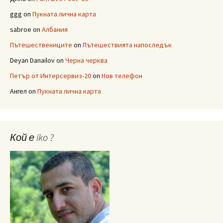
ggg
on
Пукната лична карта
sabroe
on
Албания
Пътешествениците
on
Пътешествията напоследък
Deyan Danailov
on
Черна черква
Петър от Интерсервиз-20
on
Нов телефон
Ангел
on
Пукната лична карта
Кой е iko ?