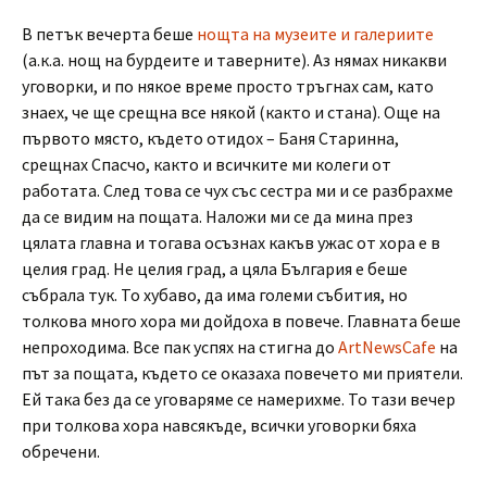
В петък вечерта беше
нощта на музеите и галериите
(а.к.а. нощ на бурдеите и таверните). Аз нямах никакви
уговорки, и по някое време просто тръгнах сам, като
знаех, че ще срещна все някой (както и стана). Още на
първото място, където отидох – Баня Старинна,
срещнах Спасчо, както и всичките ми колеги от
работата. След това се чух със сестра ми и се разбрахме
да се видим на пощата. Наложи ми се да мина през
цялата главна и тогава осъзнах какъв ужас от хора е в
целия град. Не целия град, а цяла България е беше
събрала тук. То хубаво, да има големи събития, но
толкова много хора ми дойдоха в повече. Главната беше
непроходима. Все пак успях на стигна до
ArtNewsCafe
на
път за пощата, където се оказаха повечето ми приятели.
Ей така без да се уговаряме се намерихме. То тази вечер
при толкова хора навсякъде, всички уговорки бяха
обречени.