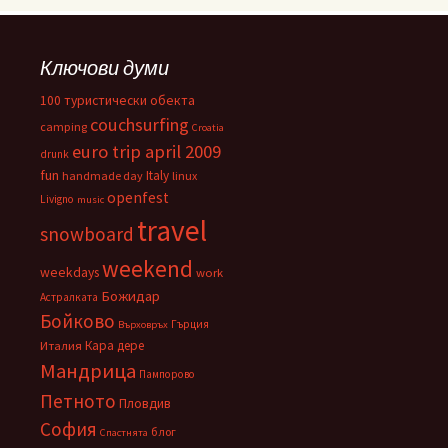
Ключови думи
100 туристически обекта
couchsurfing
camping
Croatia
euro trip april 2009
drunk
fun
Italy
handmade day
linux
openfest
Livigno
music
travel
snowboard
weekend
weekdays
work
Божидар
Астралката
Бойково
Гърция
Върховръх
Кара дере
Италия
Мандрица
Пампорово
Петното
Пловдив
София
блог
Спастнята