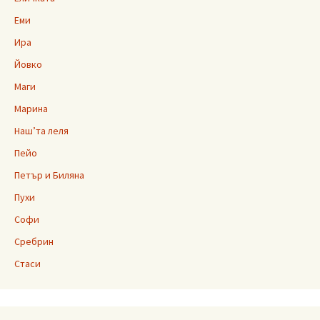
Еми
Ира
Йовко
Маги
Марина
Наш’та леля
Пейо
Петър и Биляна
Пухи
Софи
Сребрин
Стаси