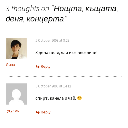
3 thoughts on “
Нощта, къщата,
деня, концерта
”
5 October 2009 at 9:27
3 дена пили, яли и се веселили!
Дина
Reply
6 October 2009 at 14:12
спирт, канела и чай.
гугунек
Reply