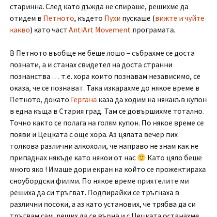
старинна. След като дъжда не спираше, решихме да
отидем в
Петното
, където
Пухи
пускаше (
вижте и чуйте
какво
) като част
AntiArt Movement
програмата.
В Петното въобще не беше лошо – събрахме се доста
познати, а и станах свидетел на доста странни
познанства … т.е. хора които познавам независимо, се
оказа, че се познават. Така изкарахме до някое време в
Петното, докато
Гергана
каза да ходим на някакъв купон
в една къща в Стария град. Там се довършихме тотално.
Точно както се полага на голям купон. По някое време се
появи и Цецката с още хора. Аз цялата вечер пих
толкова различни алкохоли, че направо не знам как не
припаднах някъде като някои от нас
Като цяло беше
много яко ! Имаше дори екран на който се прожектираха
сноубордски филми. По някое време приятелите ми
решиха да си тръгват. Подпирайки се тръгнаха в
различни посоки, а аз като установих, че трябва да си
тръгвам сам, реших да се върна и с Цецката останахме