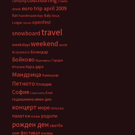
couchsurfing
camping
Croatia
euro trip april 2009
drunk
fun
Italy
handmade day
linux
openfest
Livigno
music
travel
snowboard
weekend
weekdays
work
Божидар
Астралката
Бойково
Гърция
Върховръх
Кара дере
Италия
Мандрица
Пампорово
Петното
Пловдив
София
блог
Спастнята
годишнина
имен ден
концерт
море
отпуска
палатки
родопи
плаж
рожден ден
сватба
фестивал
сняг
язовир