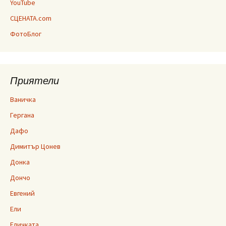
YouTube
СЦЕНАТА.com
ФотоБлог
Приятели
Ваничка
Гергана
Дафо
Димитър Цонев
Донка
Дончо
Евгений
Ели
Еличката