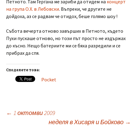
Петното. Там Гергана ме зариби да отидем на
концерт
на група О.Х. в Лебовски
. Въпреки, че другите не
дойдоха, аз се радвам че отидох, беше голямо шоу !
Събота вечерта отново завърших в Петното, където
Пухи пускаше отново, но този път просто не издържах
до късно. Нещо батериите ми се бяха разредили и се
прибрах да спя.
Споделете това:
Pocket
Post
←
1 октомви 2009
неделя в Хисаря и Бойково
→
navigation