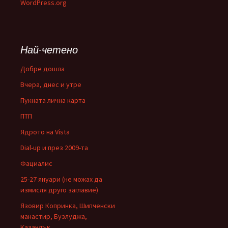
WordPress.org
Най-четено
Добре дошла
Вчера, днес и утре
Пукната лична карта
ПТП
Ядрото на Vista
Dial-up и през 2009-та
Фациалис
25-27 януари (не можах да
измисля друго заглавие)
Язовир Копринка, Шипченски
манастир, Бузлуджа,
Казанлък