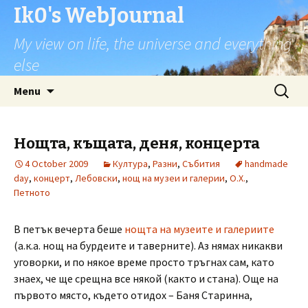
Ik0's WebJournal
My view on life, the universe and everything
else
Skip
Search
Menu
to
for:
content
Нощта, къщата, деня, концерта
4 October 2009
Култура
,
Разни
,
Събития
handmade
day
,
концерт
,
Лебовски
,
нощ на музеи и галерии
,
О.Х.
,
Петното
В петък вечерта беше
нощта на музеите и галериите
(а.к.а. нощ на бурдеите и таверните). Аз нямах никакви
уговорки, и по някое време просто тръгнах сам, като
знаех, че ще срещна все някой (както и стана). Още на
първото място, където отидох – Баня Старинна,