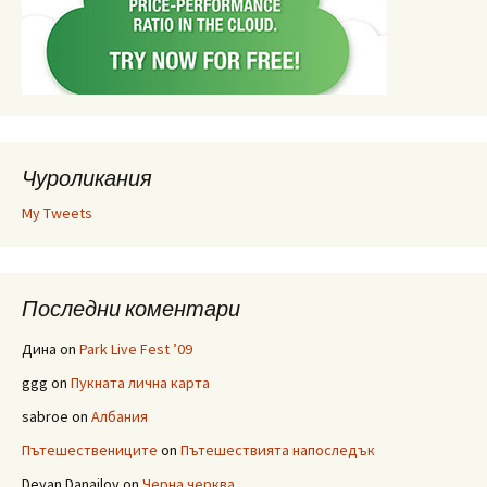
Чуроликания
My Tweets
Последни коментари
Дина
on
Park Live Fest ’09
ggg
on
Пукната лична карта
sabroe
on
Албания
Пътешествениците
on
Пътешествията напоследък
Deyan Danailov
on
Черна черква