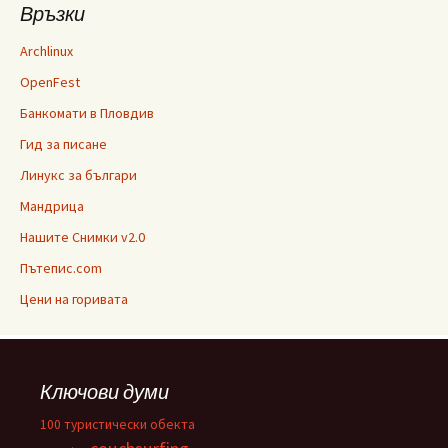
Връзки
Archlinux
OpenFest
Банкомати в Пловдив
Гид за писане
Линукс за българи
Мандрица
Нашите Снимки v2.0
Пътепис.com
Цени на горивата
Ключови думи
100 туристически обекта