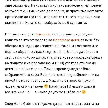
още около час. Накрая като установихме,че няма повече
алкохол, т.е. няма какво да правим, изпратихме неговите
приятелки до хостела, а аз най-сетне се отправих пеша
към вкъщи. Когато се прибрах беше 6 сутринта.
В 11 ми се обади
Еличката
, като ме замоли да й дам
нашата тента от морето за
HandMade деня
. Аз вече бях
обещал и отидох да я занеса, но само им я оставих и се
върнах обратно у нас. След това трябваше да закарам
сестра ми и Жоро до гарата, след което имах една среща
на пощата и чак тогава (към 15:30) успях да стигна до
деня на ръчните неща. Там въпреки дъжда се бяха
събрали много хора. Всички стояха под найлоните и на
никой не му се тръгваше. Мисля че отново се получи
чуден, макар и влажен
handmade ! Имаше и хора и
музика и неща … а какво друго му трябва ?!?
След HandMade-a отидохме да хапнем в ресторанта на