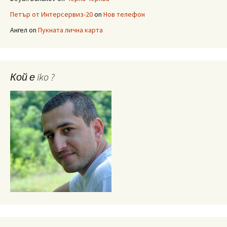
Петър от Интерсервиз-20
on
Нов телефон
Ангел
on
Пукната лична карта
Кой е iko ?