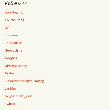
Кой е Ik0 ?
book-log.net
Couchsurfing
CV
Endomondo
Foursquare
Geocaching
Google+
GPG Public key
Grabo
iko(на)drundrun(точка)org
Last.fm
Skype: hristo_iliev
Twitter