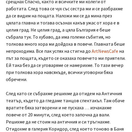
срещнах Спасчо, както и всичките ми колеги от
работата. След това се чух със сестра ми и се разбрахме
да се видим на пощата. Наложи ми се да мина през
цялата главна и тогава осъзнах какъв ужас от хора е в
целия град. Не целия град, а цяла България е беше
събрала тук. То хубаво, да има големи събития, но
толкова много хора ми дойдоха в повече. Главната беше
непроходима. Все пак успях на стигна до
ArtNewsCafe
на
път за пощата, където се оказаха повечето ми приятели.
Ей така без да се уговаряме се намерихме. То тази вечер
при толкова хора навсякъде, всички уговорки бяха
обречени.
След като се събрахме решихме да отидем на Античния
театър, където да гледаме танцов спектакъл. Там обаче
вратите бяха затворени и не пускаха … изчакахме
повече от 20 минути, след което започна да вали.
Решихме да не стоим на античния и си тръгнахме.
Отидохме в галерия Коридор, след което тоново в Баня