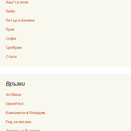
Наш’та леля
Пейо
Петър и Биляна
Пухи
Софи
Сребрин
Стаси
Връзки
Archlinux
OpenFest
Банкомати в Пловдив
Гид за писане
Линукс за българи