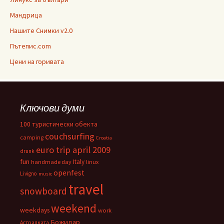
Мандрица
Нашите Снимки v2.0
Пътепис.com
Цени на горивата
Ключови думи
100 туристически обекта
couchsurfing
camping
Croatia
euro trip april 2009
drunk
fun
Italy
handmade day
linux
openfest
Livigno
music
travel
snowboard
weekend
weekdays
work
Божидар
Астралката