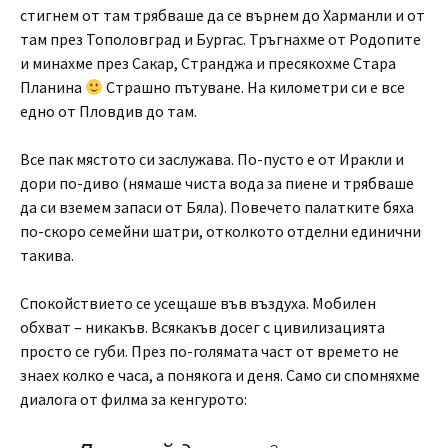
стигнем от там трябваше да се върнем до Харманли и от
там през Тополовград и Бургас. Тръгнахме от Родопите
и минахме през Сакар, Странджа и пресякохме Стара
Планина
Страшно пътуване. На километри си е все
едно от Пловдив до там.
Все пак мястото си заслужава. По-пусто е от Иракли и
дори по-диво (нямаше чиста вода за пиене и трябваше
да си вземем запаси от Бяла). Повечето палатките бяха
по-скоро семейни шатри, отколкото отделни единични
такива.
Спокойствието се усещаше във въздуха. Мобилен
обхват – никакъв. Всякакъв досег с цивилизацията
просто се губи. През по-голямата част от времето не
знаех колко е часа, а понякога и деня. Само си спомняхме
диалога от филма за кенгурото: