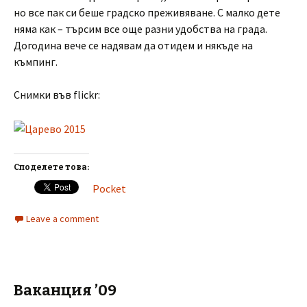
но все пак си беше градско преживяване. С малко дете
няма как – търсим все още разни удобства на града.
Догодина вече се надявам да отидем и някъде на
къмпинг.
Снимки във flickr:
Споделете това:
Pocket
Leave a comment
Ваканция ’09