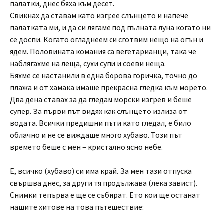
палатки, днес бяха към десет.
Свикнах да ставам като изгрее слънцето и напече
палатката ми, и да си лягаме под пълната луна когато ни
се доспи. Когато огладнеем си сготвим нещо на огън и
ядем. Половината комания са вегетарианци, така че
наблягахме на леща, сухи супи и соеви неща.
Бяхме се настанили в една борова горичка, точно до
плажа и от хамака имаше прекрасна гледка към морето.
Два дена ставах за да гледам морски изгрев и беше
супер. За първи път видях как слънцето излиза от
водата. Всички предишни пъти като гледал, е било
облачно и не се виждаше много хубаво. Този път
времето беше с мен – кристално ясно небе.
Е, всичко (хубаво) си има край. За мен тази отпуска
свършва днес, за други тя продължава (лека завист).
Снимки тепърва е ще се събират. Ето кои ще останат
нашите хитове на това пътешествие: