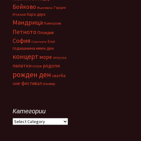
Бойково
Гърция
Върховръх
Кара дере
Италия
Мандрица
Пампорово
Петното
Пловдив
София
блог
Спастнята
годишнина
имен ден
концерт
море
отпуска
палатки
родопи
плаж
рожден ден
сватба
фестивал
сняг
язовир
Категории
Категории