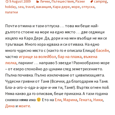
9 August 2009
Лични
,
Пътешествия
,
Разни
camping
,
holiday
,
sea
,
travel
,
ваканция
,
Кара дере
,
море
,
отпуска
,
палатки
Почти отмина и тази отпуска … това ми беше най-
дългото стоене на море на едно място … две седмици
изцяло на Кара Дере. Да, дори и на мен въобще не ми се
тръгваше. Много хора идваха и си отиваха. На едно
много чудесно място с (както го е описала Елица)
басейн
,
частно
игрище за волейбол
,
бар на плажа
,
въжена
люлка
, паркинг … направо 5 звезди ! Разнообразно море
– от езеро спокойно до цунами след земетресението.
Пълна почивка. Пълно изключване от цивилизацията.
Чудесни гривни от Таня (Всички, да благодарим на Таня.
Бла-а-аго-о-ода-а-ари-и-им ти, Таня!). Въртях огнен пой.
Няма какво да го описвам, беше приказка. А тази година
снимки
няма
има
Ето на
Ели
,
Марина
,
Гената
,
Ники
,
Дина
и
моите
.