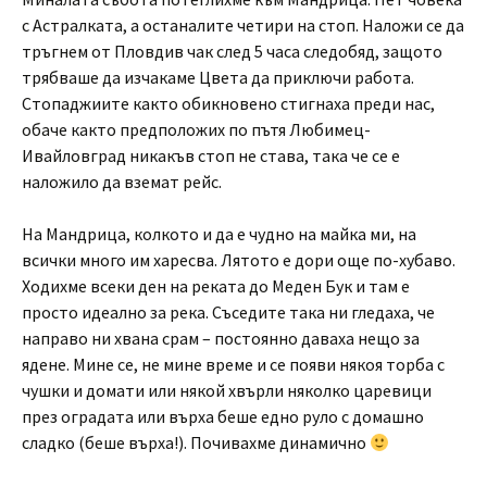
с Астралката, а останалите четири на стоп. Наложи се да
тръгнем от Пловдив чак след 5 часа следобяд, защото
трябваше да изчакаме Цвета да приключи работа.
Стопаджиите както обикновено стигнаха преди нас,
обаче както предположих по пътя Любимец-
Ивайловград никакъв стоп не става, така че се е
наложило да вземат рейс.
На Мандрица, колкото и да е чудно на майка ми, на
всички много им харесва. Лятото е дори още по-хубаво.
Ходихме всеки ден на реката до Меден Бук и там е
просто идеално за река. Съседите така ни гледаха, че
направо ни хвана срам – постоянно даваха нещо за
ядене. Мине се, не мине време и се появи някоя торба с
чушки и домати или някой хвърли няколко царевици
през оградата или върха беше едно руло с домашно
сладко (беше върха!). Почивахме динамично