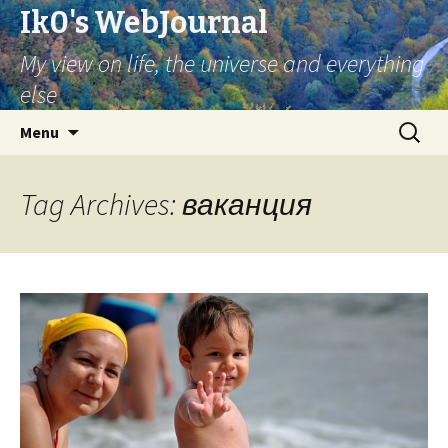
Ik0's WebJournal
My view on life, the universe and everything
else
Skip
Search
Menu
to
for:
content
Tag Archives: ваканция