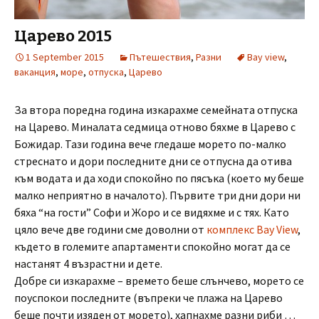
Царево 2015
1 September 2015
Пътешествия
,
Разни
Bay view
,
ваканция
,
море
,
отпуска
,
Царево
За втора поредна година изкарахме семейната отпуска
на Царево. Миналата седмица отново бяхме в Царево с
Божидар. Тази година вече гледаше морето по-малко
стреснато и дори последните дни се отпусна да отива
към водата и да ходи спокойно по пясъка (което му беше
малко неприятно в началото). Първите три дни дори ни
бяха “на гости” Софи и Жоро и се видяхме и с тях. Като
цяло вече две години сме доволни от
комплекс Bay View
,
където в големите апартаменти спокойно могат да се
настанят 4 възрастни и дете.
Добре си изкарахме – времето беше слънчево, морето се
поуспокои последните (въпреки че плажа на Царево
беше почти изяден от морето), хапнахме разни риби …