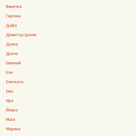
Ваничка
Гергана
Дафо
Димитър Цонев
Донка
Дончо
Евгений
Ели
Еличката
Еми
Ира
Йовко
Маги
Марина