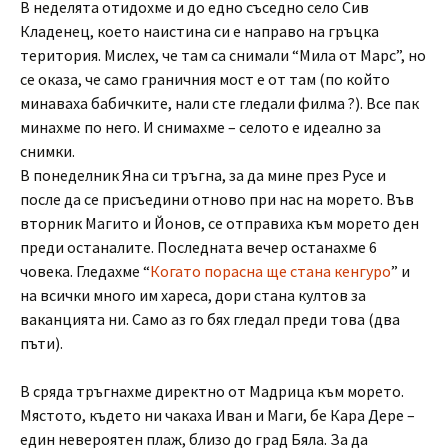
В неделята отидохме и до едно съседно село Сив
Кладенец, което наистина си е направо на гръцка
територия. Мислех, че там са снимали “Мила от Марс”, но
се оказа, че само граничния мост е от там (по който
минаваха бабичките, нали сте гледали филма ?). Все пак
минахме по него. И снимахме – селото е идеално за
снимки.
В понеделник Яна си тръгна, за да мине през Русе и
после да се присъедини отново при нас на морето. Във
вторник Магито и Йонов, се отправиха към морето ден
преди останалите. Последната вечер останахме 6
човека. Гледахме “
Когато порасна ще стана кенгуро
” и
на всички много им хареса, дори стана култов за
ваканцията ни. Само аз го бях гледал преди това (два
пъти).
В сряда тръгнахме директно от Мадрица към морето.
Мястото, където ни чакаха Иван и Маги, бе Кара Дере –
един невероятен плаж, близо до град Бяла. За да