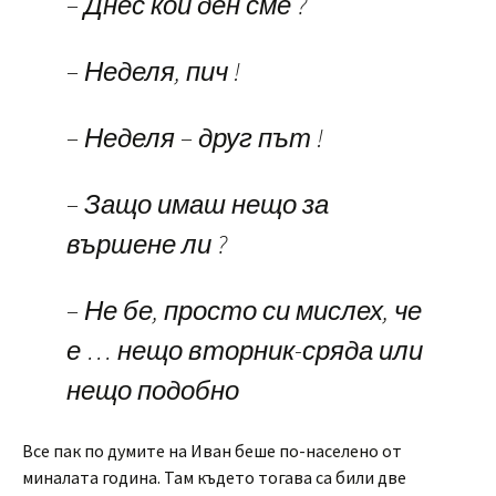
– Днес кой ден сме ?
– Неделя, пич !
– Неделя – друг път !
– Защо имаш нещо за
вършене ли ?
– Не бе, просто си мислех, че
е … нещо вторник-сряда или
нещо подобно
Все пак по думите на Иван беше по-населено от
миналата година. Там където тогава са били две