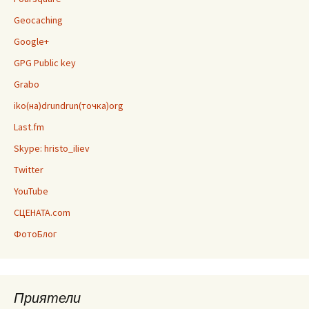
Geocaching
Google+
GPG Public key
Grabo
iko(на)drundrun(точка)org
Last.fm
Skype: hristo_iliev
Twitter
YouTube
СЦЕНАТА.com
ФотоБлог
Приятели