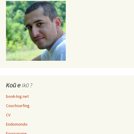
Кой е Ik0 ?
book-log.net
Couchsurfing
CV
Endomondo
Foursquare