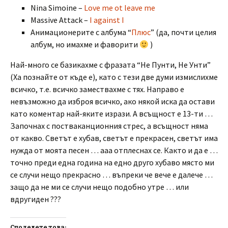
Nina Simoine –
Love me ot leave me
Massive Attack –
I against I
Анимационерите с албума “
Плюс
” (да, почти целия
албум, но имахме и фаворити
)
Най-много се базикахме с фразата “Не Пунти, Не Унти”
(Ха познайте от къде е), като с тези две думи измислихме
всичко, т.е. всичко замествахме с тях. Направо е
невъзможно да изброя всичко, ако някой иска да остави
като коментар най-яките изрази. А всъщност е 13-ти …
Започнах с постваканционния стрес, а всъщност няма
от какво. Светът е хубав, светът е прекрасен, светът има
нужда от моята песен … ааа отплеснах се. Както и да е …
точно преди една година на едно друго хубаво място ми
се случи нещо прекрасно … въпреки че вече е далече …
защо да не ми се случи нещо подобно утре … или
вдругиден ???
Споделете това: