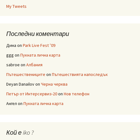
My Tweets
Последни коментари
Дина
on
Park Live Fest ’09
ggg
on
Пукната лична карта
sabroe
on
Албания
Пътешествениците
on
Пътешествията напоследък
Deyan Danailov
on
Черна черква
Петър от Интерсервиз-20
on
Нов телефон
Ангел
on
Пукната лична карта
Кой е iko ?