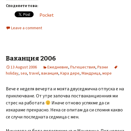
Споделете това:
Pocket
Leave a comment
Ваканция 2006
13 August 2006
Ежедневие
,
Пътешествия
,
Разни
holiday
,
sea
,
travel
,
ваканция
,
Кара дере
,
Мандрица
,
море
Вече е неделя вечерта и моята двуседмична отпуска е на
приключване. От утре започва постваканционния ми
стрес на работата
Иначе отново успяхме да си
изкараме прекрасно. Нека се опитам да си спомня какво
се случи последната седмица с мен.
Миналата събота потеглихме към Мандрица. Пет човека