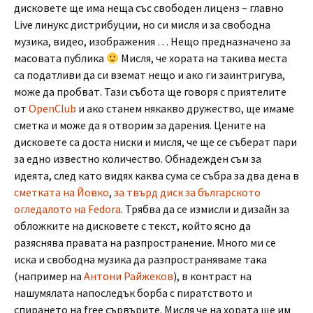
дисковете ще има неща със свободен лиценз – главно
Live линукс дистрибуции, но си мисля и за свободна
музика, видео, изображения … Нещо предназначено за
масовата публика
Мисля, че хората на такива места
са податливи да си вземат нещо и ако ги заинтригува,
може да пробват. Тази събота ще говоря с приятелите
от
OpenClub
и ако станем някакво дружество, ще имаме
сметка и може да я отворим за дарения. Цените на
дисковете са доста ниски и мисля, че ще се съберат пари
за едно известно количество. Обнадежден съм за
идеята, след като видях каква сума се събра за два дена в
сметката на Йовко
,
за твърд диск за българското
огледалото на Fedora
. Трябва да се измисли и дизайн за
обложките на дисковете с текст, който ясно да
разяснява правата на разпространение. Много ми се
иска и свободна музика да разпространяваме така
(например на
Антони Райжеков
), в контраст на
нашумялата напоследък борба с пиратството и
спирането на free сървърите. Мисля че на хората ще им