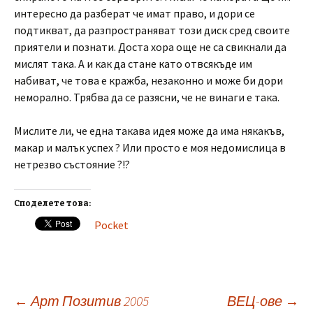
интересно да разберат че имат право, и дори се
подтикват, да разпространяват този диск сред своите
приятели и познати. Доста хора още не са свикнали да
мислят така. А и как да стане като отвсякъде им
набиват, че това е кражба, незаконно и може би дори
неморално. Трябва да се разясни, че не винаги е така.
Мислите ли, че една такава идея може да има някакъв,
макар и малък успех ? Или просто е моя недомислица в
нетрезво състояние ?!?
Споделете това:
Pocket
Post
←
Арт Позитив 2005
ВЕЦ-ове
→