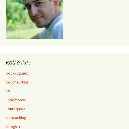
Кой е Ik0 ?
book-log.net
Couchsurfing
CV
Endomondo
Foursquare
Geocaching
Google+