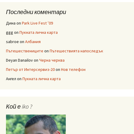
Последни коментари
Дина
on
Park Live Fest ’09
ggg
on
Пукната лична карта
sabroe
on
Албания
Пътешествениците
on
Пътешествията напоследък
Deyan Danailov
on
Черна черква
Петър от Интерсервиз-20
on
Нов телефон
Ангел
on
Пукната лична карта
Кой е iko ?