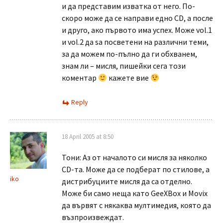
и да представим изватка от него. По-
скоро може да се направи едно CD, а после
и друго, ако първото има успех. Може vol.1
и vol.2 да sa посветени на различни теми,
за да можем по-пълно да ги обхванем,
знам ли – мисля, пишейки сега този
коментар
кажете вие
Reply
18 April 2005 at 8:50
Тони: Аз от началото си мисля за няколко
CD-та. Може да се подберат по стилове, а
iko
дистрибуциите мисля да са отделно.
Може би само неща като GeeXBox и Movix
да вървят с някаква мултимедия, която да
възпроизвеждат.