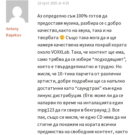
18 April 2005 at 4:39
Аз определно съм 100% готов да
предоставя музика, разбира се с добро
Antony
качество,както на звука, така и на
Raijekov
творбата
Също така мога да и ще
намеря качествена музика покрай хората
около VOXXLab. Така, че контент ще има,
само трябва да се избере “подходящият”,
което е твърдеделикатно и трудно. Но
мисля, че 10-тина парчета от различни
артисти, добре подрабни ще са напълно
достатъчни като “саундтрак” към една
линукс дистрибуция. (бтв: може ли да се
напарви по време на инталацията един
mpg123 да ги свири в бекграунд ;). Все
пак, също си мисля, че едно CD няма да ни
стигне да покажем на хората всички
предмиства на свободния контент, както