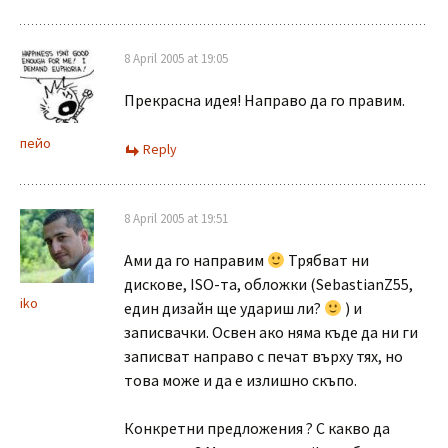
8 April 2005 at 19:05
Прекрасна идея! Направо да го правим.
пейо
Reply
8 April 2005 at 19:51
Ами да го направим
Трябват ни
дискове, ISO-та, обложки (SebastianZ55,
iko
един дизайн ще удариш ли?
) и
записвачки. Освен ако няма къде да ни ги
записват направо с печат върху тях, но
това може и да е излишно скъпо.
Конкретни предложения ? С какво да