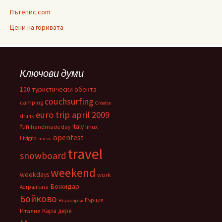
Пътепис.com
Цени на горивата
Ключови думи
100 туристически обекта
couchsurfing
camping
Croatia
euro trip april 2009
drunk
fun
Italy
handmade day
linux
openfest
Livigno
music
travel
snowboard
weekend
weekdays
work
Божидар
Астралката
Бойково
Гърция
Върховръх
Кара дере
Италия