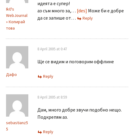
идеята е супер!
Ik0's
аз съм много за,…
[des]
Може би е добре
WebJournal
да се запише от…
Reply
» Копирай
това
8 April 2005 at 0:47
Ще се видим и поговорим оффлине
Дафо
Reply
8 April 2005 at 8:59
Дам, много добре звучи подобно нещо.
Подкрепям аз.
sebastianz5
5
Reply