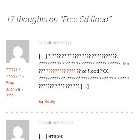
navigation
17 thoughts on “
Free Cd flood
”
11 April 2005 at 8:22
[…] ?. ???? ?? ?? ???? ???? ?? ?????????.
???????? ?? ? ?? ?? ?? ?????? ????? ??????. Iko
?????? ?
???
????????? ????
?? cd flood ? CC
???????? »
????????????. ?????? ???????? ???? ?? ? ???? ?
Blog
??????? ? ??? ??? ??? […]
Archive »
????
Reply
17 April 2005 at 13:09
[…] нтари: