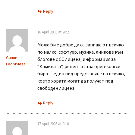
Reply
16 April 2005 at 20:27
Може би е добре да се запише от всичко
по малко: софтуер, музика, линкове към
Силвина
блогове с СС лиценз, информация за
Георгиева
“Камината”, рецептата за open-source
бира… един вид представяне на всичко,
което хората могат да получат под
свободен лиценз.
Reply
17 April 2005 at 0:16