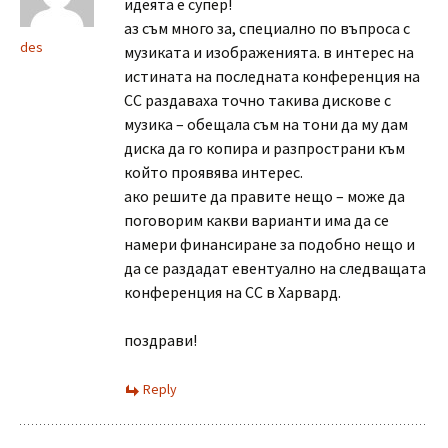
идеята е супер!
аз съм много за, специално по въпроса с
des
музиката и изображенията. в интерес на
истината на последната конференция на
СС раздаваха точно такива дискове с
музика – обещала съм на тони да му дам
диска да го копира и разпространи към
който проявява интерес.
ако решите да правите нещо – може да
поговорим какви варианти има да се
намери финансиране за подобно нещо и
да се раздадат евентуално на следващата
конференция на СС в Харвард.
поздрави!
Reply