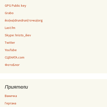
GPG Public key
Grabo
iko(на)drundrun(точка)org
Last.fm
Skype: hristo_iliev
Twitter
YouTube
СЦЕНАТА.com
ФотоБлог
Приятели
Ваничка
Гергана