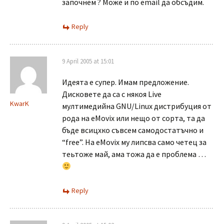
започнем ? Може и по email да обсъдим.
Reply
9 April 2005 at 15:01
Идеята е супер. Имам предложение.
Дисковете да са с някоя Live
KwarK
мултимедийна GNU/Linux дистрибуция от
рода на eMovix или нещо от сорта, та да
бъде всицхко съвсем самодостатъчно и
“free”. На eMovix му липсва само четец за
теьтоже май, ама тожа да е проблема …
Reply