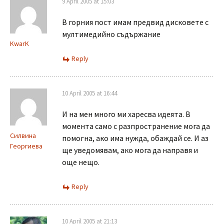
9 April 2005 at 15:03
В горния пост имам предвид дисковете с
мултимедийно съдържание
KwarK
Reply
10 April 2005 at 16:44
И на мен много ми харесва идеята. В
момента само с разпространение мога да
Силвина
помогна, ако има нужда, обаждай се. И аз
Георгиева
ще уведомявам, ако мога да направя и
още нещо.
Reply
10 April 2005 at 21:13