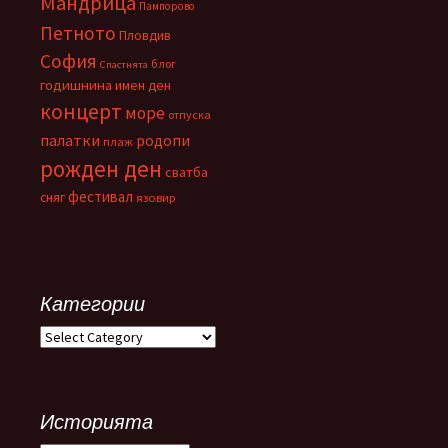
Мандрица
Пампорово
Петното
Пловдив
София
блог
Спастнята
годишнина
имен ден
концерт
море
отпуска
палатки
родопи
плаж
рожден ден
сватба
фестивал
сняг
язовир
Категории
Категории
Историята