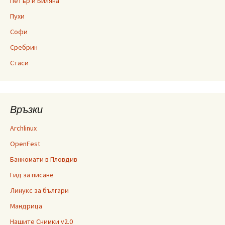
Петър и Биляна
Пухи
Софи
Сребрин
Стаси
Връзки
Archlinux
OpenFest
Банкомати в Пловдив
Гид за писане
Линукс за българи
Мандрица
Нашите Снимки v2.0