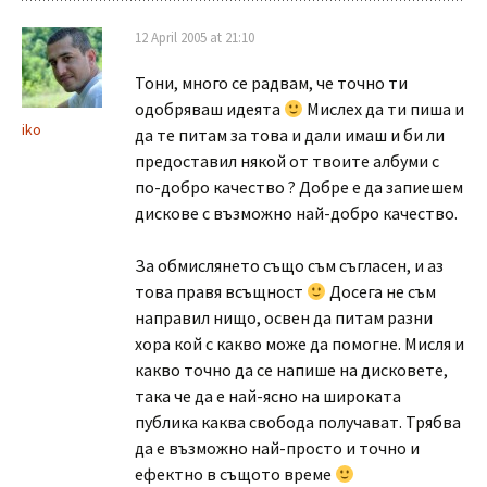
12 April 2005 at 21:10
Тони, много се радвам, че точно ти
одобряваш идеята
Мислех да ти пиша и
iko
да те питам за това и дали имаш и би ли
предоставил някой от твоите албуми с
по-добро качество ? Добре е да запиешем
дискове с възможно най-добро качество.
За обмислянето също съм съгласен, и аз
това правя всъщност
Досега не съм
направил нищо, освен да питам разни
хора кой с какво може да помогне. Мисля и
какво точно да се напише на дисковете,
така че да е най-ясно на широката
публика каква свобода получават. Трябва
да е възможно най-просто и точно и
ефектно в същото време