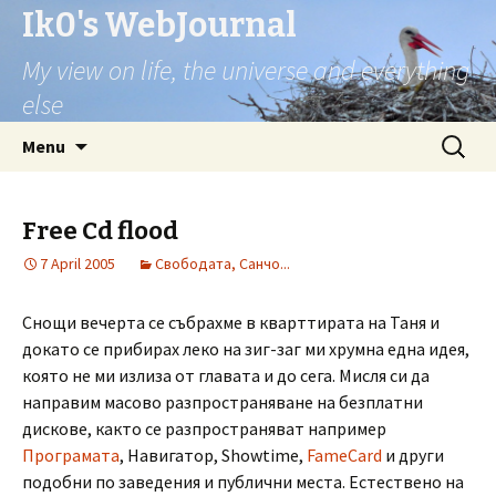
Ik0's WebJournal
My view on life, the universe and everything
else
Skip
Search
Menu
to
for:
content
Free Cd flood
7 April 2005
Свободата, Санчо...
Снощи вечерта се събрахме в кварттирата на Таня и
докато се прибирах леко на зиг-заг ми хрумна една идея,
която не ми излиза от главата и до сега. Мисля си да
направим масово разпространяване на безплатни
дискове, както се разпространяват например
Програмата
, Навигатор, Showtime,
FameCard
и други
подобни по заведения и публични места. Естествено на