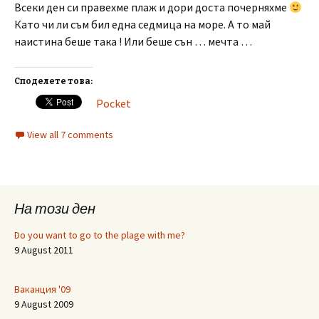
Всеки ден си правехме плаж и дори доста почерняхме
Като чи ли съм бил една седмица на море. А то май
наистина беше така ! Или беше сън … мечта …
Споделете това:
Pocket
View all 7 comments
На този ден
Do you want to go to the plage with me?
9 August 2011
Ваканция '09
9 August 2009