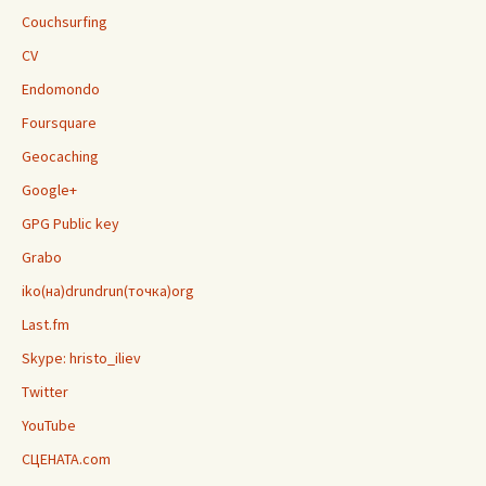
Couchsurfing
CV
Endomondo
Foursquare
Geocaching
Google+
GPG Public key
Grabo
iko(на)drundrun(точка)org
Last.fm
Skype: hristo_iliev
Twitter
YouTube
СЦЕНАТА.com