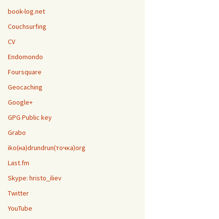
book-log.net
Couchsurfing
CV
Endomondo
Foursquare
Geocaching
Google+
GPG Public key
Grabo
iko(на)drundrun(точка)org
Last.fm
Skype: hristo_iliev
Twitter
YouTube