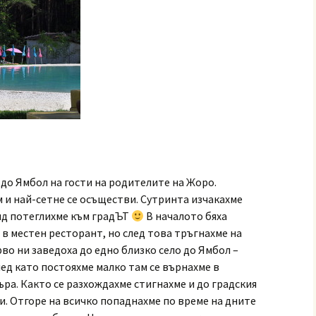
е до Ямбол на гости на родителите на Жоро.
м и най-сетне се осъществи. Сутринта изчакахме
яд потеглихме към градЪТ
В началото бяха
 в местен ресторант, но след това тръгнахме на
рво ни заведоха до едно близко село до Ямбол –
лед като постояхме малко там се върнахме в
ъра. Както се разхождахме стигнахме и до градския
и. Отгоре на всичко попаднахме по време на дните