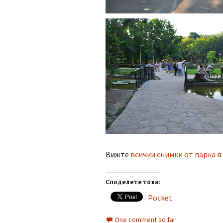
Вижте
всички снимки от парка 
Споделете това:
Pocket
One comment so far