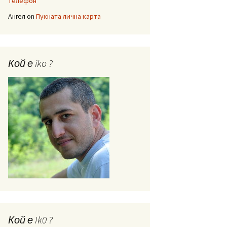
телефон
Ангел
on
Пукната лична карта
Кой е iko ?
Кой е Ik0 ?