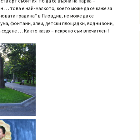
ста арт събития. Но да се върна на парка –
 … това е най-малкото, което може да се каже за
новата градина“ в Пловдив, не може да се
иума, фонтани, алеи, детски площадки, водни зони,
 седене … Както казах – искрено съм впечатлен !