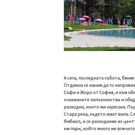
А сега, последната събота, бяхм
Отдавна се каним да го направи
Софи и Жоро от София, и към об
очакваните запознанства и обяд
разходки, които ми харесаха. Пъ
Стара река, където имат вила. С
Ямбиол, и се разходихме из цент
им парк, който много ме впечатл