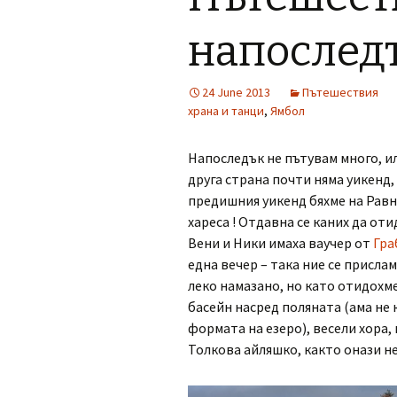
напослед
24 June 2013
Пътешествия
храна и танци
,
Ямбол
Напоследък не пътувам много, ил
друга страна почти няма уикенд,
предишния уикенд бяхме на Равн
хареса ! Отдавна се каних да оти
Вени и Ники имаха ваучер от
Гра
една вечер – така ние се присла
леко намазано, но като отидохме
басейн насред поляната (ама не 
формата на езеро), весели хора,
Толкова айляшко, както онази не