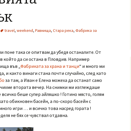
ък
travel
,
weekend
,
Равнища
,
Стара река
,
Фабрика за
и поне така се опитвам да убедя останалите. От
 в който да си остана в Пловдив. Например
ища във „
Фабриката за храна и танци
“ и много ми
да, и както винаги стана почти случайно, след като
бо
за там, а Иван е Елена можеха да останат само
мчихме втората вечер. На снимки ми изглеждаше
 всичко беше супер айляшко ! Готино място, голям
като обикновен басейн, а по-скоро басейн с
 много игри … и всичко това насред гората !
деля не бях се чувствал отдавна.