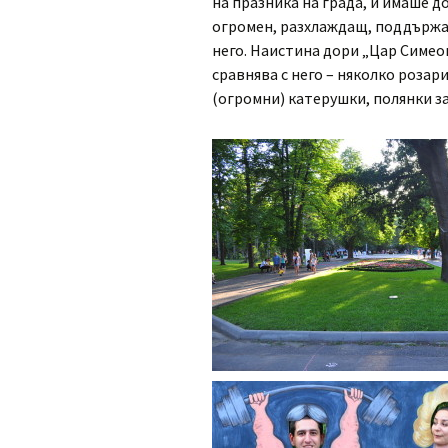
на празника на града, и имаше до
огромен, разхлаждащ, поддържан
него. Наистина дори „Цар Симео
сравнява с него – няколко розар
(огромни) катерушки, полянки за