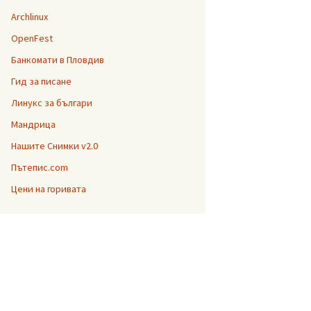
Archlinux
OpenFest
Банкомати в Пловдив
Гид за писане
Линукс за българи
Мандрица
Нашите Снимки v2.0
Пътепис.com
Цени на горивата