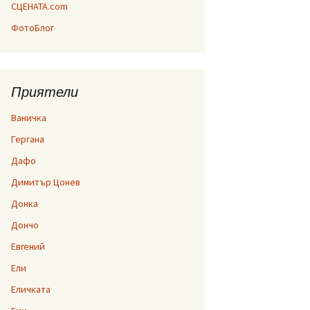
СЦЕНАТА.com
ФотоБлог
Приятели
Ваничка
Гергана
Дафо
Димитър Цонев
Донка
Дончо
Евгений
Ели
Еличката