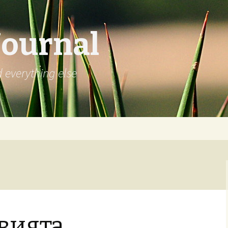
Journal
d everything else
вията