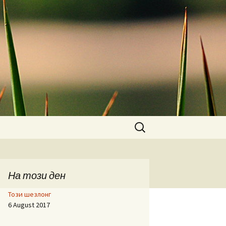
Search
for:
На този ден
Този шезлонг
6 August 2017