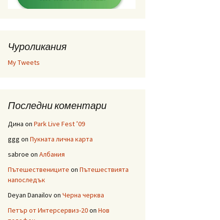
Чуроликания
My Tweets
Последни коментари
Дина
on
Park Live Fest ’09
ggg
on
Пукната лична карта
sabroe
on
Албания
Пътешествениците
on
Пътешествията
напоследък
Deyan Danailov
on
Черна черква
Петър от Интерсервиз-20
on
Нов