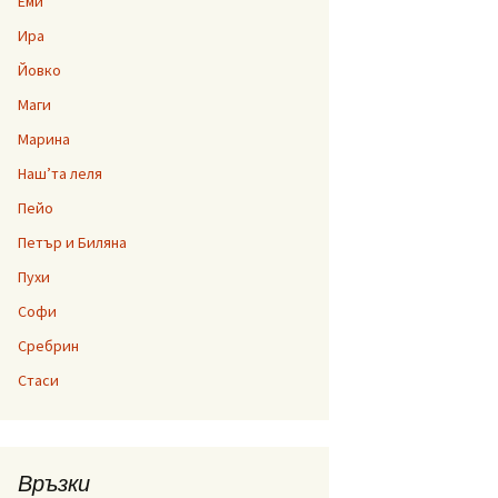
Еми
Ира
Йовко
Маги
Марина
Наш’та леля
Пейо
Петър и Биляна
Пухи
Софи
Сребрин
Стаси
Връзки