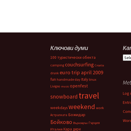
Ключови думи
Ка
Кат
100 туристически обекта
couchsurfing
camping
Croatia
euro trip april 2009
drunk
fun
Italy
handmade day
linux
Me
openfest
Livigno
music
travel
Log 
snowboard
Entr
weekend
weekdays
work
Com
Божидар
Астралката
Word
Бойково
Гърция
Върховръх
Кара дере
Италия