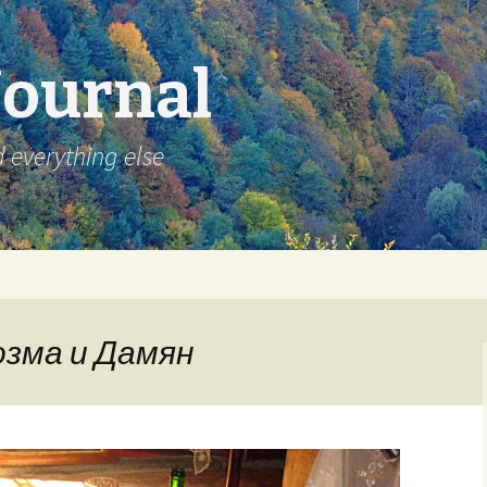
Journal
d everything else
Козма и Дамян