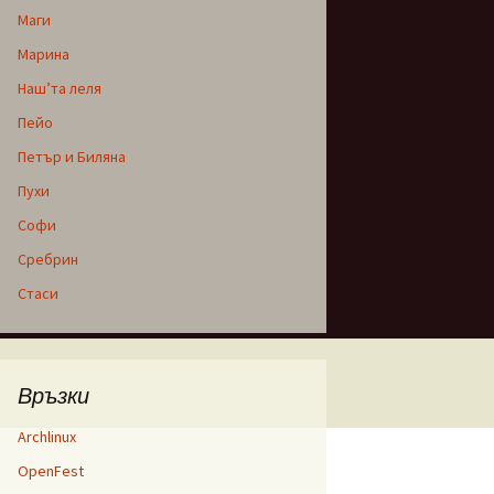
Маги
Марина
Наш’та леля
Пейо
Петър и Биляна
Пухи
Софи
Сребрин
Стаси
Връзки
Archlinux
OpenFest