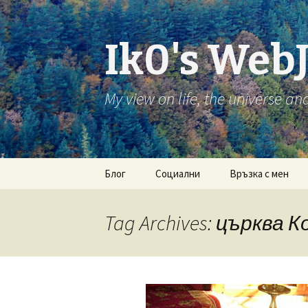
Ik0's Web
My view on life, the universe an
Skip
Блог
Социални
Връзка с мен
to
content
RSS постове
Twitter
Tag Archives: църква 
RSS коментари
Foursquare
Last.fm
Google+