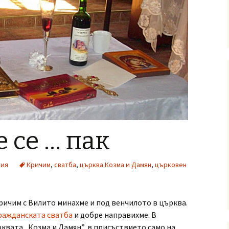
 се … пак
тия
Кричим
,
сватба
,
църква Козма и Дамян
,
църковен
ричим с Вилито минахме и под венчилото в църква.
ражданската сватба
и добре направихме. В
рквата „Козма и Дамян”, в присъствието само на