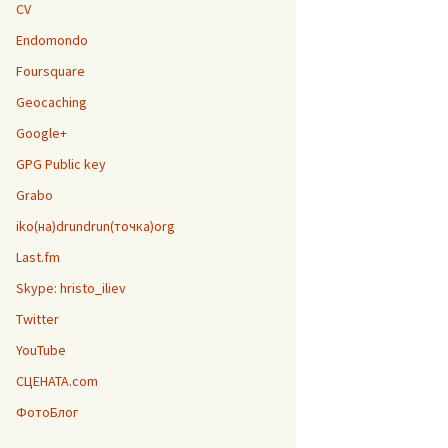
CV
Endomondo
Foursquare
Geocaching
Google+
GPG Public key
Grabo
iko(на)drundrun(точка)org
Last.fm
Skype: hristo_iliev
Twitter
YouTube
СЦЕНАТА.com
ФотоБлог