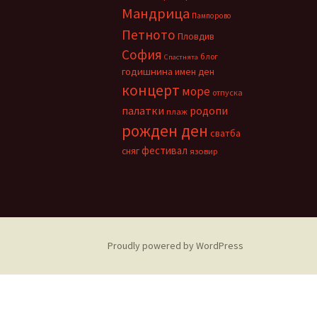
Мандрица
Пампорово
Петното
Пловдив
София
блог
Спастнята
годишнина
имен ден
концерт
море
отпуска
палатки
родопи
плаж
рожден ден
сватба
фестивал
сняг
язовир
Proudly powered by WordPress