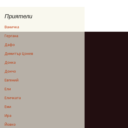
Приятели
Ваничка
Гергана
Дафо
Димитър Цонев
Донка
Дончо
Евгений
Ели
Еличката
Еми
Ира
Йовко