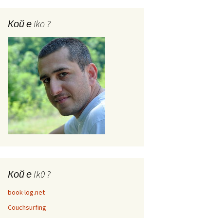
Кой е iko ?
Кой е Ik0 ?
book-log.net
Couchsurfing