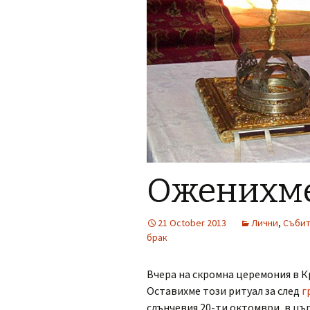
Оженихме
21 October 2013
Лични
,
Съби
брак
Вчера на скромна церемония в К
Оставихме този ритуал за след
г
слънчевия 20-ти октомври, в цъ