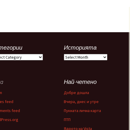
тегории
Историята
егории
Историята
ta
Най-четено
in
Добре дошла
ies feed
Вчера, днес и утре
ments feed
Пукната лична карта
Press.org
ПТП
Ядрото на Vista