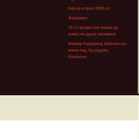
Dial-up и през 2009-та
Фациалис
25-27 януари (не можах да
измисля друго заглавие)
Язовир Копринка, Шипченски
манастир, Бузлуджа,
Казанлък