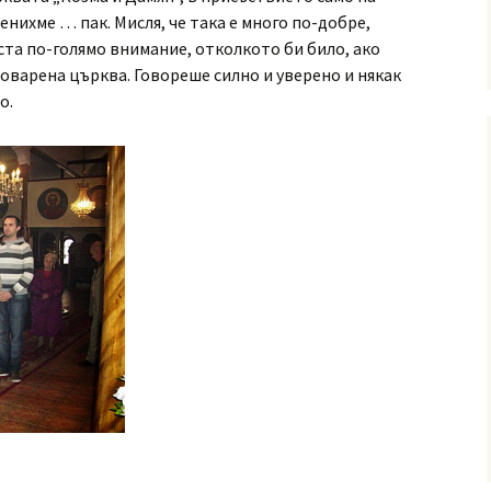
енихме … пак. Мисля, че така е много по-добре,
та по-голямо внимание, отколкото би било, ако
товарена църква. Говореше силно и уверено и някак
о.