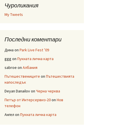
Чуроликания
My Tweets
Последни коментари
Дина
on
Park Live Fest ’09
ggg
on
Пукната лична карта
sabroe
on
Албания
Пътешествениците
on
Пътешествията
напоследък
Deyan Danailov
on
Черна черква
Петър от Интерсервиз-20
on
Нов
телефон
Ангел
on
Пукната лична карта