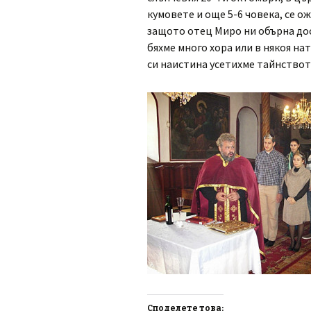
кумовете и още 5-6 човека, се ож
защото отец Миро ни обърна дос
бяхме много хора или в някоя на
си наистина усетихме тайнствот
Споделете това: