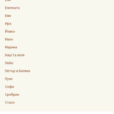
Еличката
Еми
Ира
Йовко
Маги
Марина
Наш’та леля
Пейо
Петър и Биляна
Пухи
Софи
Сребрин
Стаси