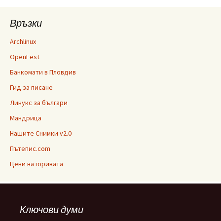
Връзки
Archlinux
OpenFest
Банкомати в Пловдив
Гид за писане
Линукс за българи
Мандрица
Нашите Снимки v2.0
Пътепис.com
Цени на горивата
Ключови думи