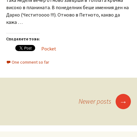
Така неделя вечер отново завърши в топлата кръчма
високо в планината. В понеделник беше именния ден на
Дарко (Честитоооо !!!). Отново в Петното, какво да
кажа …
Споделете това:
Pocket
One comment so far
Posts
→
Newer posts
navigation