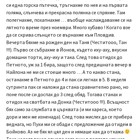
си една горска пътечка, тръгнахме по нея и на първата
голяма, слънчева и прекрасна полянка се спряхме. Там
полегнахме, похапнахме … въобще наслаждавахме се на
лятното време през ноември. Много хубаво ! Когато взе
да се скрива слънцето се върнахме към Пловдив.
Вечерта бяхме на рожден ден на Таня (Честитооо, Тан
!!!). Първо се събрахме в Йонов, където иху-аху, вкусни
домашни торти, аху-иху и така. След това отидох до
Петното, уж за 1 бира, защото след предишната вечер в
Найлона не ми се стоеше много … А то какво стана,
останахме в Петното до 4 и пак си легнах в 5. В неделя
сутринта пак се наложи да стана сравнително рано, но
поне после си доспах до 3 след обяд. Тогава станах и
отидох на сватбата на Донка (Честитооо !!!). Всъщност
бях само за службата в църквата (и ми хареса, което
дори и мен ме изненада). След това мислех да се прибера
веднага, но Пухи ми се обади с предложение да отидем в
Бойково. Аз не бях ял цял ден и нямаше как да откажа