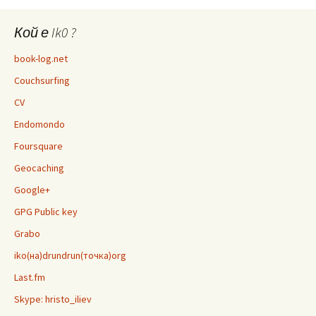
Кой е Ik0 ?
book-log.net
Couchsurfing
CV
Endomondo
Foursquare
Geocaching
Google+
GPG Public key
Grabo
iko(на)drundrun(точка)org
Last.fm
Skype: hristo_iliev