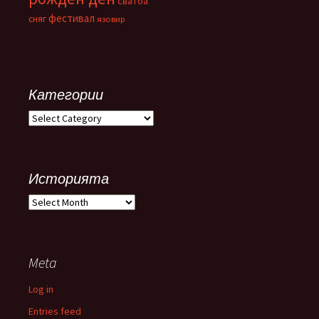
сватба
фестивал
сняг
язовир
Категории
Категории
Историята
Историята
Meta
Log in
Entries feed