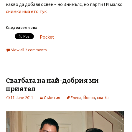
какво да добавя освен – но Энимълс, но парти ! И малко
снимки има ето тук
.
Споделете това:
Pocket
View all 2 comments
Сватбата на най-добрия ми
приятел
11 June 2011
Събития
Елена
,
Йонов
,
сватба