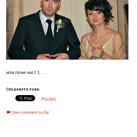
или поне част 1 …
Споделете това:
Pocket
One comment so far