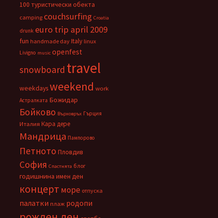
100 туристически обекта
couchsurfing
camping
Croatia
euro trip april 2009
drunk
fun
Italy
handmade day
linux
openfest
Livigno
music
travel
snowboard
weekend
weekdays
work
Божидар
Астралката
Бойково
Гърция
Върховръх
Кара дере
Италия
Мандрица
Пампорово
Петното
Пловдив
София
блог
Спастнята
годишнина
имен ден
концерт
море
отпуска
палатки
родопи
плаж
рожден ден