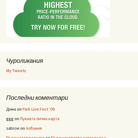
Чуроликания
My Tweets
Последни коментари
Дина
on
Park Live Fest ’09
ggg
on
Пукната лична карта
sabroe
on
Албания
Пътешествениците
on
Пътешествията напоследък