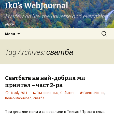
Ik0's WebJournal
My view on life, the universe and everything
else
Skip
Search
Menu
to
for:
content
Tag Archives: сватба
Сватбата на най-добрия ми
приятел – част 2-ра
18 July 2011
Пътешествия
,
Събития
Елена
,
Йонов
,
Кольо Мариново
,
сватба
Три дена яли пили и се веселили в Тексас ! Просто няма