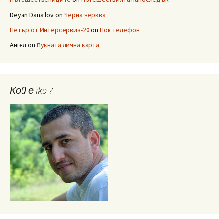
Deyan Danailov
on
Черна черква
Петър от Интерсервиз-20
on
Нов телефон
Ангел
on
Пукната лична карта
Кой е iko ?