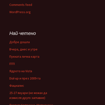
Comments feed
WordPress.org
Най-четено
Добре дошла
Вчера, днес и утре
Пукната лична карта
ПТП
Ядрото на Vista
Dial-up и през 2009-та
Фациалис
25-27 януари (не можах да
измисля друго заглавие)