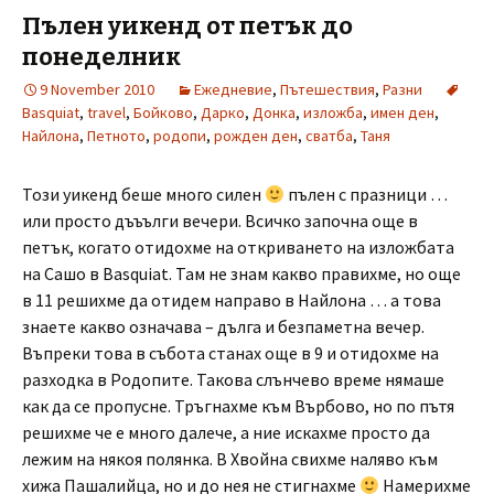
Пълен уикенд от петък до
понеделник
9 November 2010
Ежедневие
,
Пътешествия
,
Разни
Basquiat
,
travel
,
Бойково
,
Дарко
,
Донка
,
изложба
,
имен ден
,
Найлона
,
Петното
,
родопи
,
рожден ден
,
сватба
,
Таня
Този уикенд беше много силен
пълен с празници …
или просто дъъълги вечери. Всичко започна още в
петък, когато отидохме на откриването на изложбата
на Сашо в Basquiat. Там не знам какво правихме, но още
в 11 решихме да отидем направо в Найлона … а това
знаете какво означава – дълга и безпаметна вечер.
Въпреки това в събота станах още в 9 и отидохме на
разходка в Родопите. Такова слънчево време нямаше
как да се пропусне. Тръгнахме към Върбово, но по пътя
решихме че е много далече, а ние искахме просто да
лежим на някоя полянка. В Хвойна свихме наляво към
хижа Пашалийца, но и до нея не стигнахме
Намерихме