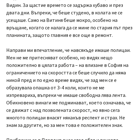
Видин. За щастие времето се задържа хубаво и през
двата дни. Въпреки, че беше студено, в колата не се
усещаше. Само на Витиня беше мокро, особено на
връщане, когато се налага да се мине по стария път през
планината, защото главния е все още в ремонт.
Направи ми впечатление, че навсякъде имаше полицаи.
Мен не ме притесняват особено, но видях нещо
положително в цялата работа – на влизане в София на
ограничението на скоростта се беше случило да няма
никой пред и по едно време видях, че зад мен се е
образувала опашка от 3-4 коли, които не ме
изпревариха, въпреки че имаше свободна лява лента.
Обикновено винаги ме подминават, което означава, че
се движат с над позволената скорост, но явно сега
многото полицаи внасят някакъв респект и страх. Не
знам за другите, но за мен това е положителен знак.