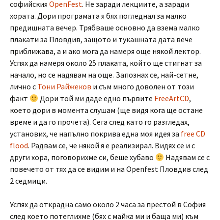
софийския
OpenFest
. Не заради лекциите, а заради
хората. Дори програмата я бях погледнал за малко
предишната вечер. Трябваше основно да взема малко
плакати за Пловдив, защото и тукашната дата вече
приближава, а и ако мога да намеря още някой лектор.
Успях да намеря около 25 плаката, който ще стигнат за
начало, но се надявам на още. Запознах се, най-сетне,
лично с
Тони Райжеков
и съм много доволен от този
факт
Дори той ми даде едно първите
FreeArtCD
,
което дори в момента слушам (ще видя кога ще остане
време и да го прочета). Сега след като го разгледах,
установих, че напълно покрива една моя идея за
free CD
flood
. Радвам се, че някой я е реализирал. Видях се и с
други хора, поговорихме си, беше хубаво
Надявам се с
повечето от тях да се видим и на Openfest Пловдив след
2 седмици.
Успях да открадна само около 2 часа за престой в София
след което потеглихме (бях с майка ми и баща ми) към