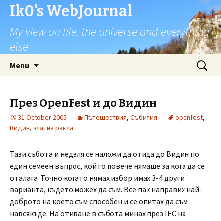
Ik0's WebJournal
My view on life, the universe and everything
else
Skip
Search
Menu
to
for:
content
През OpenFest и до Видин
31 October 2005
Пътешествия
,
Събития
openfest
,
Видин
,
златна ракла
Тази събота и неделя се наложи да отида до Видин по
един семеен въпрос, който повече нямаше за кога да се
оталага. Точно когато нямах избор имах 3-4 други
варианта, където можех да съм. Все пак направих най-
доброто на което съм способен и се опитах да съм
навсякъде. На отиване в събота минах през IEC на