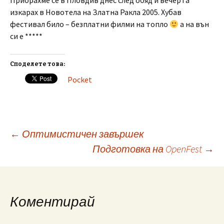
Прибрахме се в Пловдив днес след обяд и вечерта
изкарах в Новотела на Златна Ракла 2005. Хубав
фестивал било – безплатни филми на топло
а на вън
си е *****
Споделете това:
Pocket
Post
←
Оптимистичен завършек
Подготовка на OpenFest
→
navigation
Коментирай