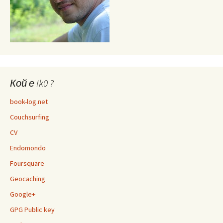
Кой е Ik0 ?
book-log.net
Couchsurfing
CV
Endomondo
Foursquare
Geocaching
Google+
GPG Public key