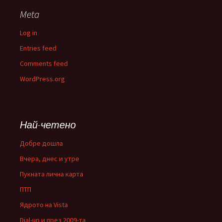
Meta
Log in
Entries feed
Comments feed
WordPress.org
Най-четено
Добре дошла
Вчера, днес и утре
Пукната лична карта
ПТП
Ядрото на Vista
Dial-up и през 2009-та