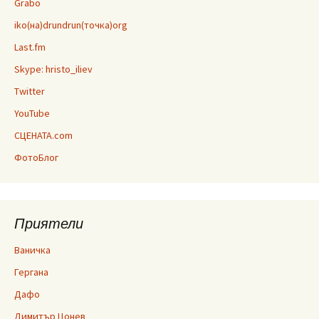
Grabo
iko(на)drundrun(точка)org
Last.fm
Skype: hristo_iliev
Twitter
YouTube
СЦЕНАТА.com
ФотоБлог
Приятели
Ваничка
Гергана
Дафо
Димитър Цонев