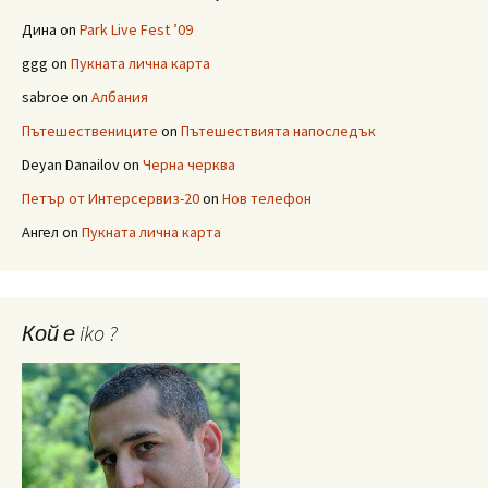
Дина
on
Park Live Fest ’09
ggg
on
Пукната лична карта
sabroe
on
Албания
Пътешествениците
on
Пътешествията напоследък
Deyan Danailov
on
Черна черква
Петър от Интерсервиз-20
on
Нов телефон
Ангел
on
Пукната лична карта
Кой е iko ?