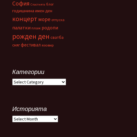
София
блог
Спастнята
годишнина
имен ден
концерт
море
отпуска
палатки
родопи
плаж
рожден ден
сватба
фестивал
сняг
язовир
Категории
Категории
Историята
Историята