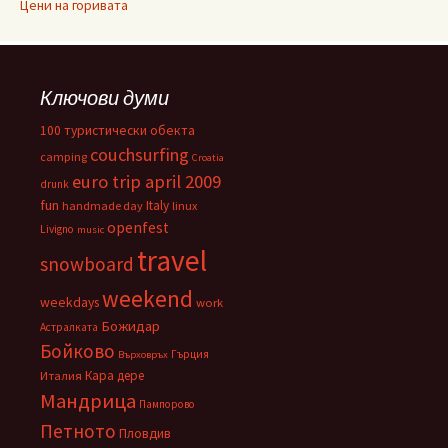
Цени на горивата
Ключови думи
100 туристически обекта
couchsurfing
camping
Croatia
euro trip april 2009
drunk
fun
Italy
handmade day
linux
openfest
Livigno
music
travel
snowboard
weekend
weekdays
work
Божидар
Астралката
Бойково
Гърция
Върховръх
Кара дере
Италия
Мандрица
Пампорово
Петното
Пловдив