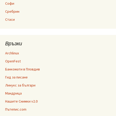
Софи
Сребрин
Стаси
Връзки
Archlinux
OpenFest
Банкомати в Пловдив
Гид за писане
Линукс за българи
Мандрица
Нашите Снимки v2.0
Пътепис.com