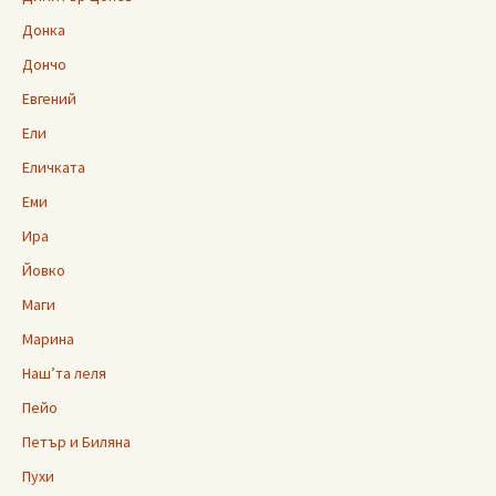
Донка
Дончо
Евгений
Ели
Еличката
Еми
Ира
Йовко
Маги
Марина
Наш’та леля
Пейо
Петър и Биляна
Пухи