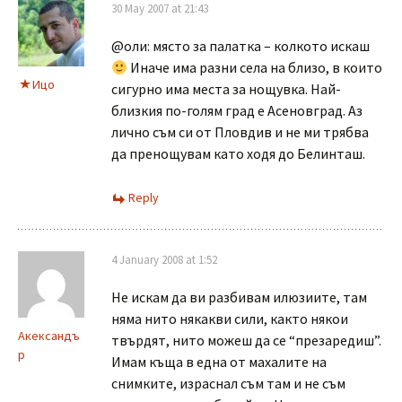
30 May 2007 at 21:43
@оли: място за палатка – колкото искаш
Иначе има разни села на близо, в които
Ицо
сигурно има места за нощувка. Най-
близкия по-голям град е Асеновград. Аз
лично съм си от Пловдив и не ми трябва
да пренощувам като ходя до Белинташ.
Reply
4 January 2008 at 1:52
Не искам да ви разбивам илюзиите, там
няма нито някакви сили, както някои
Акександъ
твърдят, нито можеш да се “презаредиш”.
р
Имам къща в една от махалите на
снимките, израснал съм там и не съм