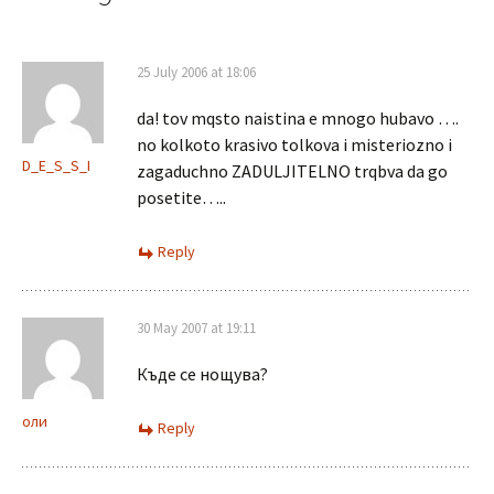
25 July 2006 at 18:06
da! tov mqsto naistina e mnogo hubavo ….
no kolkoto krasivo tolkova i misteriozno i
D_E_S_S_I
zagaduchno ZADULJITELNO trqbva da go
posetite…..
Reply
30 May 2007 at 19:11
Къде се нощува?
оли
Reply