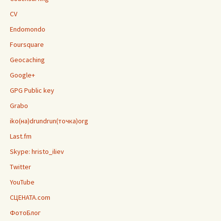
CV
Endomondo
Foursquare
Geocaching
Google+
GPG Public key
Grabo
iko(на)drundrun(точка)org
Last.fm
Skype: hristo_iliev
Twitter
YouTube
СЦЕНАТА.com
ФотоБлог