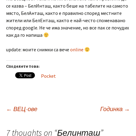
се казва – БелИнташ, както беше на табелите на самото
място, БелАнташ, както е правилно според местните
жители или БелЕнташ, както е най-често споменавано
според google. Не че има значение, но все пак се почудих
как да го напиша
update: моите снимки са вече
online
Споделете това:
Pocket
Post
←
ВЕЦ-ове
Годинка
→
navigation
7 thoughts on “
Белинташ
”