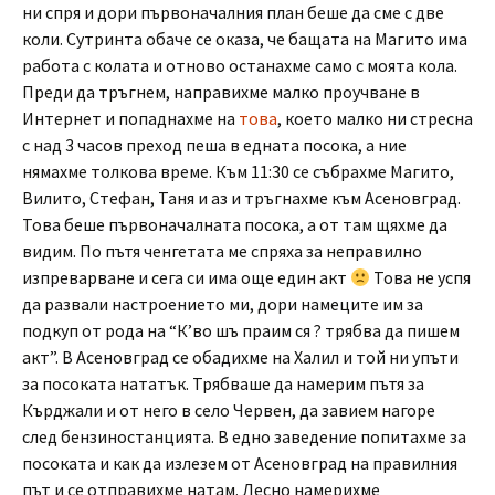
ни спря и дори първоначалния план беше да сме с две
коли. Сутринта обаче се оказа, че бащата на Магито има
работа с колата и отново останахме само с моята кола.
Преди да тръгнем, направихме малко проучване в
Интернет и попаднахме на
това
, което малко ни стресна
с над 3 часов преход пеша в едната посока, а ние
нямахме толкова време. Към 11:30 се събрахме Магито,
Вилито, Стефан, Таня и аз и тръгнахме към Асеновград.
Това беше първоначалната посока, а от там щяхме да
видим. По пътя ченгетата ме спряха за неправилно
изпреварване и сега си има още един акт
Това не успя
да развали настроението ми, дори намеците им за
подкуп от рода на “К’во шъ праим ся ? трябва да пишем
акт”. В Асеновград се обадихме на Халил и той ни упъти
за посоката нататък. Трябваше да намерим пътя за
Кърджали и от него в село Червен, да завием нагоре
след бензиностанцията. В едно заведение попитахме за
посоката и как да излезем от Асеновград на правилния
път и се отправихме натам. Лесно намерихме