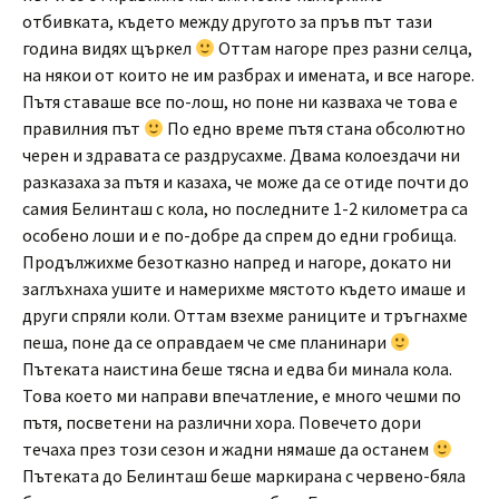
отбивката, където между другото за пръв път тази
година видях щъркел
Оттам нагоре през разни селца,
на някои от които не им разбрах и имената, и все нагоре.
Пътя ставаше все по-лош, но поне ни казваха че това е
правилния път
По едно време пътя стана обсолютно
черен и здравата се раздрусахме. Двама колоездачи ни
разказаха за пътя и казаха, че може да се отиде почти до
самия Белинташ с кола, но последните 1-2 километра са
особено лоши и е по-добре да спрем до едни гробища.
Продължихме безотказно напред и нагоре, докато ни
заглъхнаха ушите и намерихме мястото където имаше и
други спряли коли. Оттам взехме раниците и тръгнахме
пеша, поне да се оправдаем че сме планинари
Пътеката наистина беше тясна и едва би минала кола.
Това което ми направи впечатление, е много чешми по
пътя, посветени на различни хора. Повечето дори
течаха през този сезон и жадни нямаше да останем
Пътеката до Белинташ беше маркирана с червено-бяла