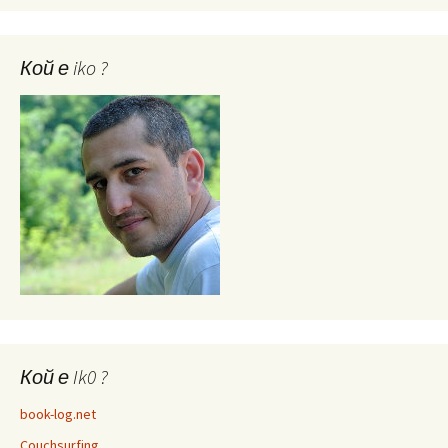
Кой е iko ?
Кой е Ik0 ?
book-log.net
Couchsurfing