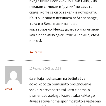
видял нищо необичайно. Наистина, има
някакви символи и “дупки” по самата
скала, но те са си останали в историята.
Както не знаем истината за Stonehange,
така и в Беланташ има нещо
мистериозно. Между другото и аз не знам
как е правилно да се каже и напише, със А
или с И.
Reply
12 February 2008 at 17:33
da vi kaja hodila sam na belinta6 ..a
dokolkoto za pravilnoto proizno6enie
сиси
vsqkoi v drevnostta tai kato e nqmalo
pismenost vseki go kazval taka kakto go
4uval zatova nqma spor mqstoto e val6ebno