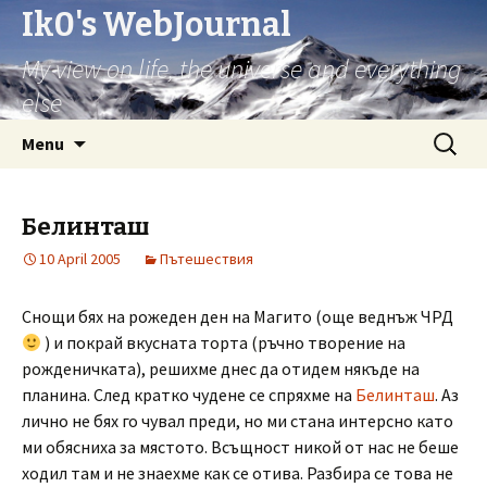
Ik0's WebJournal
My view on life, the universe and everything
else
Skip
Search
Menu
to
for:
content
Белинташ
10 April 2005
Пътешествия
Снощи бях на рожеден ден на Магито (още веднъж ЧРД
) и покрай вкусната торта (ръчно творение на
рожденичката), решихме днес да отидем някъде на
планина. След кратко чудене се спряхме на
Белинташ
. Аз
лично не бях го чувал преди, но ми стана интерсно като
ми обясниха за мястото. Всъщност никой от нас не беше
ходил там и не знаехме как се отива. Разбира се това не