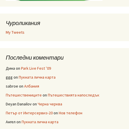
Чуроликания
My Tweets
Последни коментари
Дина
on
Park Live Fest ’09
ggg
on
Пукната лична карта
sabroe
on
Албания
Пътешествениците
on
Пътешествията напоследък
Deyan Danailov
on
Черна черква
Петър от Интерсервиз-20
on
Нов телефон
Ангел
on
Пукната лична карта