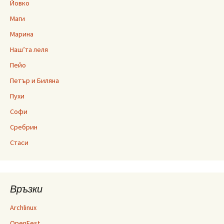
Йовко
Маги
Марина
Наш’та леля
Пейо
Петър и Биляна
Пухи
Софи
Сребрин
Стаси
Връзки
Archlinux
OpenFest