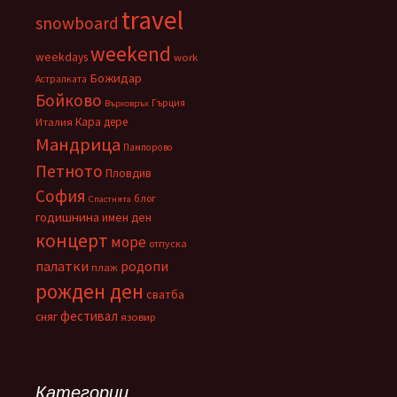
travel
snowboard
weekend
weekdays
work
Божидар
Астралката
Бойково
Гърция
Върховръх
Кара дере
Италия
Мандрица
Пампорово
Петното
Пловдив
София
блог
Спастнята
годишнина
имен ден
концерт
море
отпуска
палатки
родопи
плаж
рожден ден
сватба
фестивал
сняг
язовир
Категории