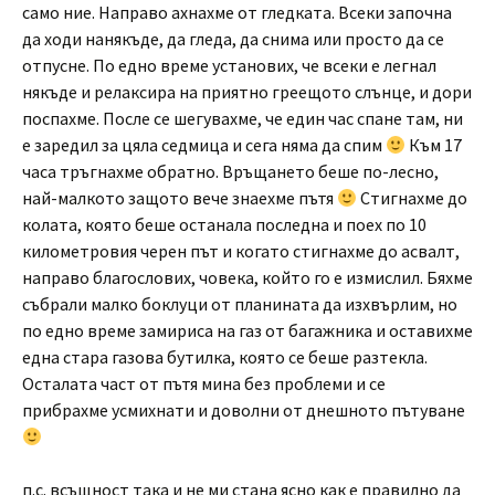
само ние. Направо ахнахме от гледката. Всеки започна
да ходи нанякъде, да гледа, да снима или просто да се
отпусне. По едно време установих, че всеки е легнал
някъде и релаксира на приятно греещото слънце, и дори
поспахме. После се шегувахме, че един час спане там, ни
е заредил за цяла седмица и сега няма да спим
Към 17
часа тръгнахме обратно. Връщането беше по-лесно,
най-малкото защото вече знаехме пътя
Стигнахме до
колата, която беше останала последна и поех по 10
километровия черен път и когато стигнахме до асвалт,
направо благослових, човека, който го е измислил. Бяхме
събрали малко боклуци от планината да изхвърлим, но
по едно време замириса на газ от багажника и оставихме
една стара газова бутилка, която се беше разтекла.
Осталата част от пътя мина без проблеми и се
прибрахме усмихнати и доволни от днешното пътуване
п.с. всъщност така и не ми стана ясно как е правилно да