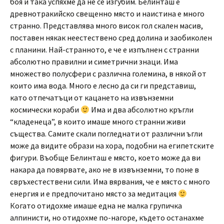
боя и така успяхме да не се изгубим. Белинташ е
древнотракийско свещенно място и наистина е много
странно. Представлява много висок гол скален масив,
поставен някак неестествено сред долина и заобиколен
с планини. Най-странното, е че е изпълнен с странни
абсолютно правилни и симетрични знаци. Има
множество полусфери с различна големина, в някой от
които има вода. Много е лесно да си ги представиш,
като отпечатъци от кацането на извънземни
космически кораби
Има и два абсолютно кръгли
“кладенеца”, в които имаше много странни живи
същества. Самите скали погледнати от различни ъгли
може да видите образи на хора, подобни на египетските
фигури. Въобще Белинташ е място, което може да ви
накара да повярвате, ако не в извънземни, то поне в
свръхестествени сили. Има вярвания, че е място с много
енергия и е предпочитано място за медитация
Когато отидохме имаше една не малка групичка
алпинисти, но отидохме по-нагоре, където останахме