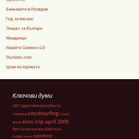
Банкомати в Пловдив
Гид за писане
Линукс за българи
Мандрица
Нашите Снимки v2.0
Пътепис.com
Цени на горивата
Ключови думи
100 туристически обекта
couchsurfing
camping
Croatia
euro trip april 2009
drunk
fun
Italy
handmade day
linux
openfest
Livigno
music