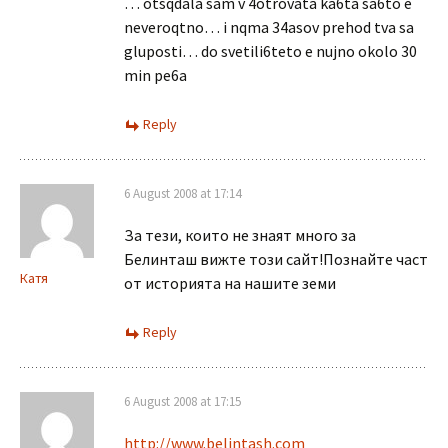
… otsqdala sam v 4otrovata ka6ta sa6to e
neveroqtno… i nqma 34asov prehod tva sa
gluposti… do svetili6teto e nujno okolo 30
min pe6a
Reply
6 August 2008 at 17:14
За тези, които не знаят много за
Белинташ вижте този сайт!Познайте част
Катя
от историята на нашите земи
Reply
6 August 2008 at 17:15
http://www.belintash.com