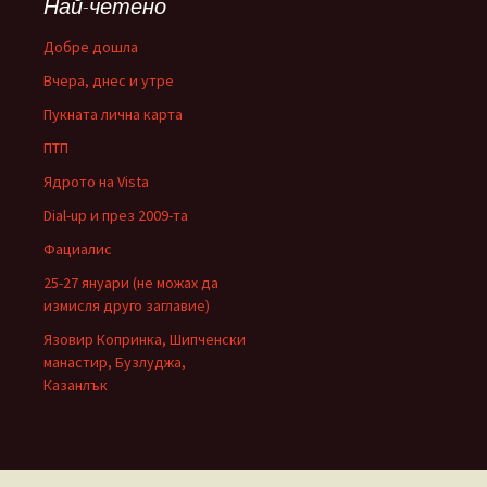
Най-четено
Добре дошла
Вчера, днес и утре
Пукната лична карта
ПТП
Ядрото на Vista
Dial-up и през 2009-та
Фациалис
25-27 януари (не можах да
измисля друго заглавие)
Язовир Копринка, Шипченски
манастир, Бузлуджа,
Казанлък