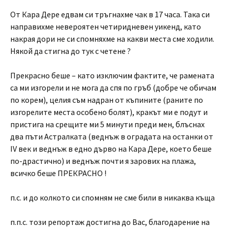
От Кара Дере едвам си тръгнахме чак в 17 часа. Така си
направихме невероятен четиридневен уикенд, като
накрая дори не си спомняхме на какви места сме ходили.
Някой да стигна до тук с четене ?
Прекрасно беше – като изключим фактите, че рамената
са ми изгорели и не мога да спя по гръб (добре че обичам
по корем), целия съм надран от къпините (раните по
изгорелите места особено болят), кракът ми е подут и
пристига на срещите ми 5 минути преди мен, блъснах
два пъти Астралката (веднъж в оградата на останки от
IV век и веднъж в едно дърво на Кара Дере, което беше
по-драстично) и веднъж почти я зарових на плажа,
всичко беше ПРЕКРАСНО !
п.с. и до колкото си спомням не сме били в никаква къща
п.п.с. този репортаж достигна до Вас, благодарение на