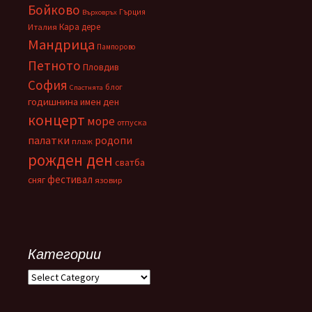
Бойково
Гърция
Върховръх
Кара дере
Италия
Мандрица
Пампорово
Петното
Пловдив
София
блог
Спастнята
годишнина
имен ден
концерт
море
отпуска
палатки
родопи
плаж
рожден ден
сватба
фестивал
сняг
язовир
Категории
Категории