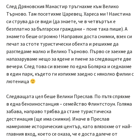
След Дряновския Манастир тръгнахме към Велико
Търново. Там посетихме Царевец. Хареса ми ! Наистина
си струва да се види (да знаете, че в четвъртък е
безплатно за български граждани – поне така пише). А
знамето беше огромно ! Направих доста снимки, взех си
печат за стоте туристически обекта и решихме да
разгледаме малко и Велико Търново. Първо се заехме да
напазаруваме нещо за ядене и пиене за следващите две
вечери. След това си взехме по една Болярка и седнахме
в един парк, където ги изпихме заедно с няколко филии с
лютеница
Следващата цел беше Велики Преслав. По пътя спряхме
в една бензиностанция – семейство Флинтстоун. Голяма
забава, направо трябва да стане туристическа
дестинация (ще има снимки). Иначе в Преслав
намерихме историческия център, като влязохме от най-
главния вход, което се оказа, че е доста далече от