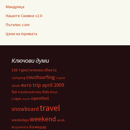
Мандрица
Нашите Снимки v2.0
Пътепис.com
Цени на горивата
Ключови думи
100 туристически обекта
couchsurfing
camping
Croatia
euro trip april 2009
drunk
fun
Italy
handmade day
linux
openfest
Livigno
music
travel
snowboard
weekend
weekdays
work
Божидар
Астралката