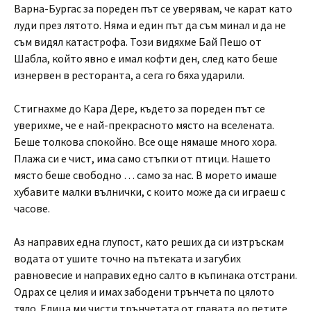
Варна-Бургас за пореден път се уверявам, че карат като
луди през лятото. Няма и един път да съм минал и да не
съм видял катастрофа. Този видяхме Бай Пешо от
Шабла, който явно е имал кофти ден, след като беше
изнервен в ресторанта, а сега го бяха ударили.
Стигнахме до Кара Дере, където за пореден път се
уверихме, че е най-прекрасното място на вселената.
Беше толкова спокойно. Все още нямаше много хора.
Плажа си е чист, има само стъпки от птици. Нашето
място беше свободно … само за нас. В морето имаше
хубавите малки вълнички, с които може да си играеш с
часове.
Аз направих една глупост, като реших да си изтръскам
водата от ушите точно на пътеката и загубих
равновесие и направих едно салто в къпинака отстрани.
Одрах се целия и имах забодени трънчета по цялото
тяло. Елица ми чисти трънчетата от главата до петите.