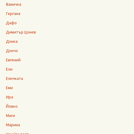
Ваничка
Гергана
Дафо
Димитър Цонев
Донка
Дончо
Евгений
Ели
Еличката
Еми
Ира
Йовко
Маги
Марина