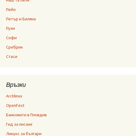
Наш’та леля
Пейо
Петър и Биляна
Пухи
Софи
Сребрин
Стаси
Връзки
Archlinux
OpenFest
Банкомати в Пловдив
Гид за писане
Линукс за българи