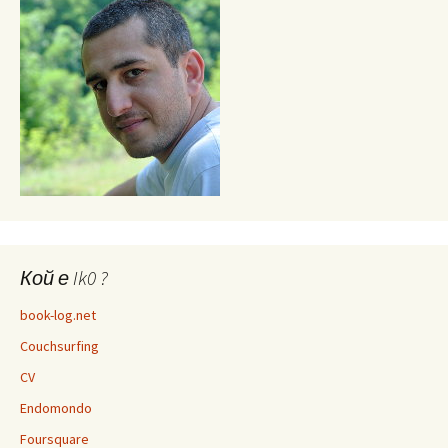
Кой е Ik0 ?
book-log.net
Couchsurfing
CV
Endomondo
Foursquare