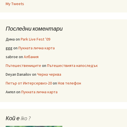
My Tweets
Последни коментари
Дина
on
Park Live Fest ’09
ggg
on
Пукната лична карта
sabroe
on
Албания
Пътешествениците
on
Пътешествията напоследък
Deyan Danailov
on
Черна черква
Петър от Интерсервиз-20
on
Нов телефон
Ангел
on
Пукната лична карта
Кой е iko ?