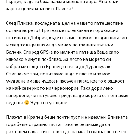
Гърция, където бяха наляли милиони евро. Много ми
хареса целия комплекс Плиска !
След Плиска, последната цел на нашето пътешествие
остана морето ! Тръгнахме по някакви второкласни
пътища до Добрич, където само спряхме в един магазин
и след това решихме да минем по главния път към
Балчик. Според GPS-а по малките пътища беше само
няколко минути по-близо. За място на морето си
избрахме селцето Крапец (почти до Дуранкулак).
Стигнахме там, попитахме къде е плажа и за мое
учудване имаше чудесен пясъчен плаж, което е рядкост
на най-северното ни черноморие. Така дори леко
изнервени, че пътуваме три дена до морето се топнахме
веднага
Чудесно усещане.
Плажът в Крапец беше почти пуст и е идеален. Близката
гора беше страшно гъста, така че решихме да си
разпънем палатките близо до плажа. Този път по светло