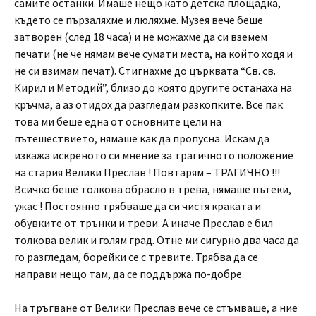
самите останки. Имаше нещо като детска площадка,
където се пързаляхме и люляхме. Музея вече беше
затворен (след 18 часа) и не можахме да си вземем
печати (не че нямам вече сумати места, на който ходя и
не си взимам печат). Стигнахме до църквата “Св. св.
Кирил и Методий”, близо до която другите останаха на
кръчма, а аз отидох да разгледам разкопките. Все пак
това ми беше една от основните цели на
пътешествието, нямаше как да пропусна. Искам да
изкажа искреното си мнение за трагичното положение
на стария Велики Преслав ! Повтарям – ТРАГИЧНО !!!
Всичко беше толкова обрасло в трева, нямаше пътеки,
ужас ! Постоянно трябваше да си чистя краката и
обувките от трънки и треви. А иначе Преслав е бил
толкова велик и голям град. Отне ми сигурно два часа да
го разгледам, борейки се с тревите. Трябва да се
направи нещо там, да се поддържа по-добре.
На тръгване от Велики Преслав вече се стъмваше, а ние