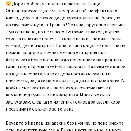
Дори пробвахме новата палатка на Елица.
Обнадеждихме се,че сме намерили най-перфектното
място, дори поискахме да докарам колата по-близо, за
да слушаме и музика. Грешка ! Затънах брутално в пясъка
– уж отъпкано, но не съвсем. Бутахме, тикахме, въртях ..
само затъна още повече. Нямаше начин – повиках едни
съседи, да ни издърпат. Една готина мацка се притече на
помощ, но дори и с кола не стана от първия път.
Астралката беше потънала до половината на предните
гуми и дори бронята се беше закопала. Наложи се с крика
да вдигам колата, като отдолу поставям камъни и
плоскости, за да се вдига колата, а да не потъва крика. В
крайна сметка стана – вдигнах я, сложихме пясък и
камъни под гумите и ни издърпаха. Мисля, че си го
заслужавам, след като изтеглих толкова закъсали хора
през зимата с въжето за теглене.
Вечерта в Крапец изкарахме без музика, но поне имахме
огън и си сготвихме леща. Пихме мастика, имаше много