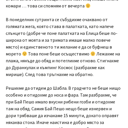
комари … това си спомням от вечерта
В понеделник сутринта се събудихме очаквано от
голямата жега, която става в палатката, като напече
слънцето (добре че поне палатката на Елица беше по-
широка от моята и за тримата имаше малко повече
място) и единственото ти желание е да се буфнеш в
морето
Това поне беше осъществимо
Лежахме на
плажа, някъде до обяд и потеглихме отново. Стигнахме
до Дуранкулак и къмпинг Космос (разбрахме как
мирише). След това тръгнахме на обратно.
Решихме да отидем до Шабла. В градчето не беше нищо
особено и отидохме до носа и фара. Там разбрахме, че
при Бай Пешо имало вкусни рибени гозби и отидохме
там на обяд. Самия Бай Пешо нещо беше изнервен и
дори трябваше да изчакаме 15 минути, докато оправят
някаква стока. Иначе наистина е добро място за