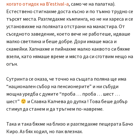
когато отидох на B’estival-а
, само че на палатка).
Естествено стигнахме доста късно и по тъмно трудно се
търсят места. Разгледахме къмпинга, но не ни хареса и се
установихме на поляната отстрани на манастира. От
съседното заведение, което вече не работеше, идваше
малко светлина и беше добре. Дори имаше маса и
скамейки. Хапнахме и пийнахме малко каквото си бяхме
взели, като нямаше време и място да си сготвим нещо на
огън.
Сутринта се оказа, че точно на същата поляна ще има
“национален събор на пенсионерите” и ни събуди
мощна уредба с думите “проба … проба … шест …
шест”
и Славка Калчева до дупка ! Това беше добър
стимул да станем и да тръгнем по-навреме.
Така и така бяхме на близо и разгледахме пещерата Бачо
Киро. Аз бях ходил, но пак влезнах.