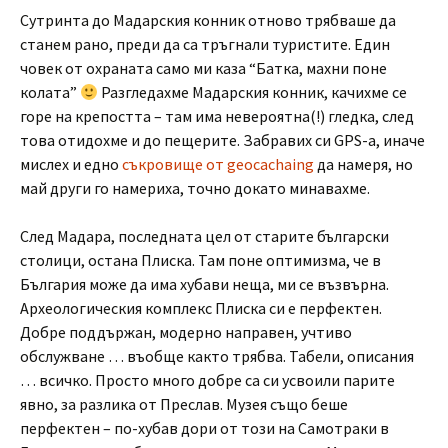
Сутринта до Мадарския конник отново трябваше да
станем рано, преди да са тръгнали туристите. Един
човек от охраната само ми каза “Батка, махни поне
колата”
Разгледахме Мадарския конник, качихме се
горе на крепостта – там има невероятна(!) гледка, след
това отидохме и до пещерите. Забравих си GPS-а, иначе
мислех и едно
съкровище от geocachaing
да намеря, но
май други го намериха, точно докато минавахме.
След Мадара, последната цел от старите български
столици, остана Плиска. Там поне оптимизма, че в
България може да има хубави неща, ми се възвърна.
Археологическия комплекс Плиска си е перфектен.
Добре поддържан, модерно направен, учтиво
обслужване … въобще както трябва. Табели, описания
… всичко. Просто много добре са си усвоили парите
явно, за разлика от Преслав. Музея също беше
перфектен – по-хубав дори от този на Самотраки в