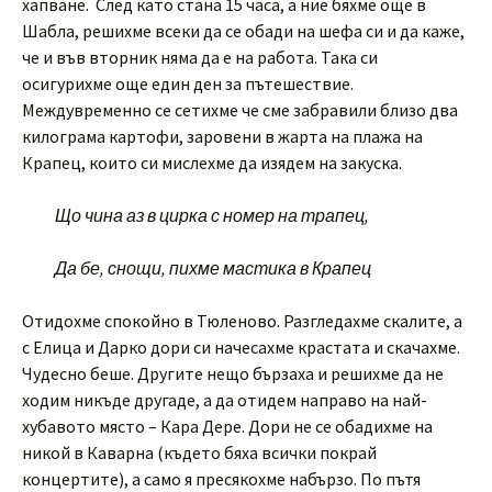
хапване. След като стана 15 часа, а ние бяхме още в
Шабла, решихме всеки да се обади на шефа си и да каже,
че и във вторник няма да е на работа. Така си
осигурихме още един ден за пътешествие.
Междувременно се сетихме че сме забравили близо два
килограма картофи, заровени в жарта на плажа на
Крапец, които си мислехме да изядем на закуска.
Що чина аз в цирка с номер на трапец,
Да бе, снощи, пихме мастика в Крапец
Отидохме спокойно в Тюленово. Разгледахме скалите, а
с Елица и Дарко дори си начесахме крастата и скачахме.
Чудесно беше. Другите нещо бързаха и решихме да не
ходим никъде другаде, а да отидем направо на най-
хубавото място – Кара Дере. Дори не се обадихме на
никой в Каварна (където бяха всички покрай
концертите), а само я пресякохме набързо. По пътя