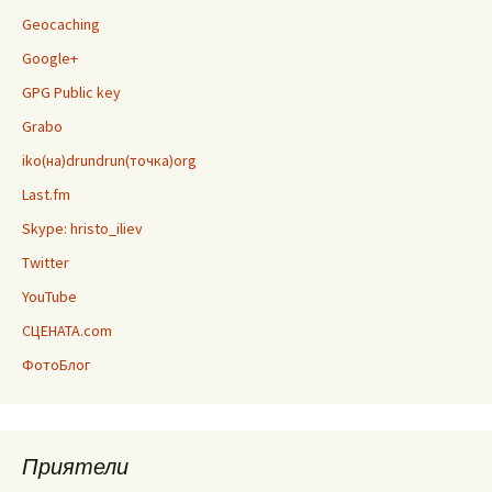
Geocaching
Google+
GPG Public key
Grabo
iko(на)drundrun(точка)org
Last.fm
Skype: hristo_iliev
Twitter
YouTube
СЦЕНАТА.com
ФотоБлог
Приятели