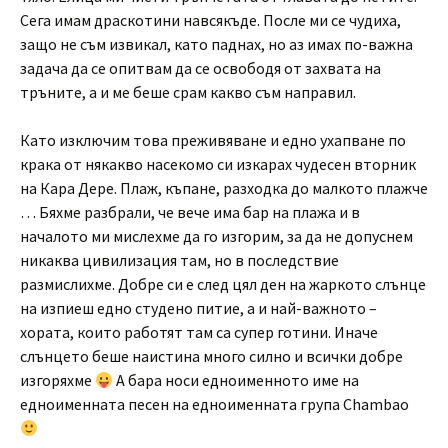
Сега имам драскотини навсякъде. После ми се чудиха,
защо не съм извикал, като паднах, но аз имах по-важна
задача да се опитвам да се освободя от захвата на
тръните, а и ме беше срам какво съм направил.
Като изключим това преживяване и едно ухапване по
крака от някакво насекомо си изкарах чудесен вторник
на Кара Дере. Плаж, къпане, разходка до малкото плажче
… Бяхме разбрали, че вече има бар на плажа и в
началото ми мислехме да го изгорим, за да не допуснем
никаква цивилизация там, но в последствие
размислихме. Добре си е след цял ден на жаркото слънце
на изпиеш едно студено питие, а и най-важното –
хората, които работят там са супер готини. Иначе
слънцето беше наистина много силно и всички добре
изгоряхме
А бара носи едноименното име на
едноименната песен на едноименната група Chambao