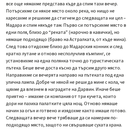
все още нямахме представа къде да спим тази вечер.
Потърсихме си някое място около река, но нищо не
харесахме и решихме да стигнем до следващата ни цел –
Мадара и спим някъде там. Първо си потърсихме място в
едни поля, близо до “реката” (нарочно в кавички), но
нямаше подходящо (браво на Астралката, от къде мина).
След това отидохме близо до Мадарския конник и след
кратко лутане и отново несполучлив къмпинг, се
установихме на една полянка точно до туристическата
пътека. Беше вече доста късно да търсим друго място.
Направихме си вечерята направо на пътеката под една
улична лампа. Добре че някой не реши да мине с кола, че
щяхме да влезнем в наградите на Дарвин. Иначе беше
приятно – имахме си компания от три кучета, които
дори ни пазиха палатките цяла нощ. Отново нямаше
начин за огън и готвено и изядохме както имаше готово.
Следващата вечер вече трябваше да си намерим по-
подходящо място, защото ни свършваше сухата храна.