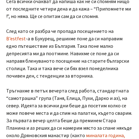
Сега всички очакват да напиша как не си спомням нищо
от последните четири дена и да кажа – “Припомнете ми
!”, но няма. Ще се опитам сам да си спомня.
След като се разбра че пропада посещението на
B’estfest
-а в Букурещ, решихме поне да си направим
едно пътешествие из България. Така поне малко
депресията ми да поотмине. Навихме се поне да си
направя бленуваното посещение на старите български
столици. Така и така вече си бях взел понеделника
почивен ден, с тенденции за вторника.
Тръгнахме в петък вечерта след работа, стандартната
“самотрашка” група (Таня, Елица, Пухи, Дарко и аз), на
север. Идеята за всички дни беше да посетим колко се
може повече места и да спим на палатки, където сварим.
За първата вечер целта беше да преминем Стара
Планина и аз реших да си намерим място за спане някъде
около Дряновския манастир (както
миналата година,