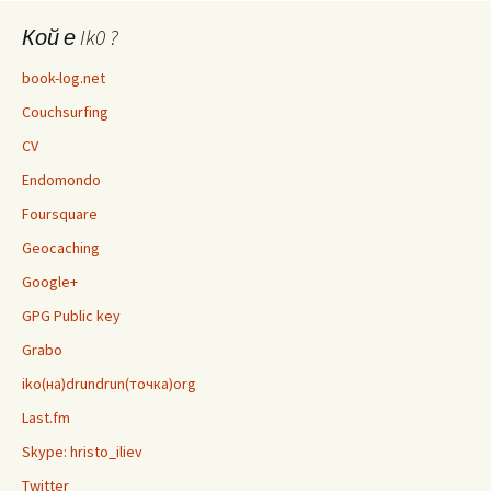
Кой е Ik0 ?
book-log.net
Couchsurfing
CV
Endomondo
Foursquare
Geocaching
Google+
GPG Public key
Grabo
iko(на)drundrun(точка)org
Last.fm
Skype: hristo_iliev
Twitter