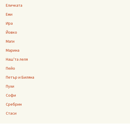
Еличката
Еми
Ира
Йовко
Маги
Марина
Наш’та леля
Пейо
Петър и Биляна
Пухи
Софи
Сребрин
Стаси