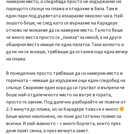
намерим място, а следобяда просто не издържахме на
парещото слънце на плажа и отидохме в Бяла. Там в
един парк под дърветата изкарахме няколко часа. Най-
лошото беше, че след като се върнахме на Карадере
отново не можахме да си намерим място. Тъпото беше
че много места просто се „пазеха“ за някой, а на други
обширни места имаше по една палатка. Така колкото и
да не ни се искаше, трябваше да останем още една вечер
на плажа.
В понеделник просто трябваше да си намерим място в
горичката – нямаше да издържим още един следобед на
слънце. Сварихме един хора да си тръгват и въпреки че
беше най-отдалеченото място на вътре в гората,
просто го заехме. Под далечно разбирайте не повече от
2-3 минути до плажа, но за Карадере това си е много
Беше малко наклонено, но поне достатъчно голямо за
всички. И най-важното – с много борчета, които през
деня пазят сянка, а през вечерта завет.