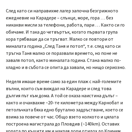
След като си направихме лагер започна безгрижното
ежедневие на Карадере – слънце, море, гора … без
никакви мисли за телефони, работа, пари … Както си го
обичаме. И така до четвъртък, когато първата група
хора трябваше да си тръгват. Малко се повтори от
миналата година „След Таня и потоп“, т.е. след като си
тръгна Таня малко се поразвали времето, но поне не
заваля потоп, както миналата година. Стана малко по-
хладно и в събота се опита да завали, но нищо сериозно.
Неделя имаше време само за един плаж с най-големите
вълни, които съм виждал на Карадере и след това
дългия път към дома. А той се оказа наистина дълъг –
както и очаквахме ~20-те километра между Карнобат и
петолъчката бяха едно брутално задръстване, което се
взима за повече от час. Общо взето колкото и цялата
построена магистрала до Пловдив (~140km). Оставих
хората по къщите им и накрая дори отидох до Кричим