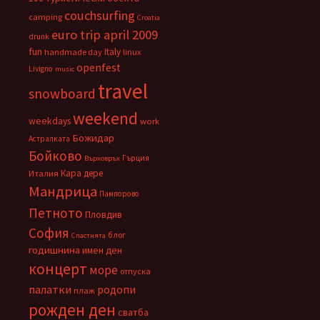
couchsurfing
camping
Croatia
euro trip april 2009
drunk
fun
Italy
handmade day
linux
openfest
Livigno
music
travel
snowboard
weekend
weekdays
work
Божидар
Астралката
Бойково
Гърция
Върховръх
Кара дере
Италия
Мандрица
Пампорово
Петното
Пловдив
София
блог
Спастнята
годишнина
имен ден
концерт
море
отпуска
палатки
родопи
плаж
рожден ден
сватба