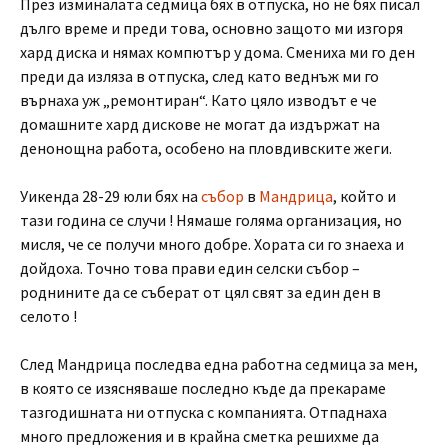
През изминалата седмица бях в отпуска, но не бях писал
дълго време и преди това, основно защото ми изгоря
хард диска и нямах компютър у дома. Смениха ми го ден
преди да изляза в отпуска, след като веднъж ми го
върнаха уж „ремонтиран“. Като цяло изводът е че
домашните хард дискове не могат да издържат на
денонощна работа, особено на пловдивските жеги.
Уикенда 28-29 юли бях на
събор
в
Мандрица
, който и
тази година се случи ! Нямаше голяма организация, но
мисля, че се получи много добре. Хората си го знаеха и
дойдоха. Точно това прави един селски събор –
роднините да се съберат от цял свят за един ден в
селото !
След Мандрица последва една работна седмица за мен,
в която се изясняваше последно къде да прекараме
тазгодишната ни отпуска с компанията. Отпаднаха
много предложения и в крайна сметка решихме да