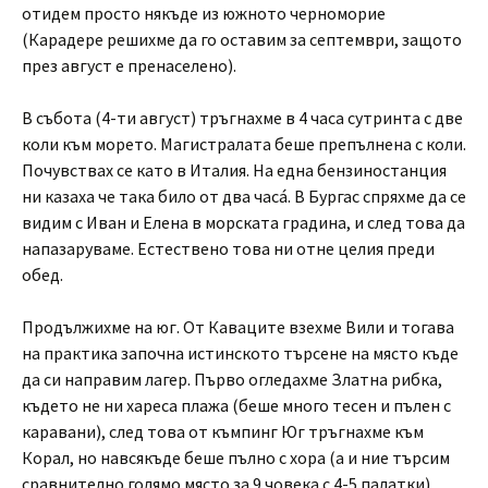
отидем просто някъде из южното черноморие
(Карадере решихме да го оставим за септември, защото
през август е пренаселено).
В събота (4-ти август) тръгнахме в 4 часа сутринта с две
коли към морето. Магистралата беше препълнена с коли.
Почувствах се като в Италия. На една бензиностанция
ни казаха че така било от два часá. В Бургас спряхме да се
видим с Иван и Елена в морската градина, и след това да
напазаруваме. Естествено това ни отне целия преди
обед.
Продължихме на юг. От Каваците взехме Вили и тогава
на практика започна истинското търсене на място къде
да си направим лагер. Първо огледахме Златна рибка,
където не ни хареса плажа (беше много тесен и пълен с
каравани), след това от къмпинг Юг тръгнахме към
Корал, но навсякъде беше пълно с хора (а и ние търсим
сравнително голямо място за 9 човека с 4-5 палатки).