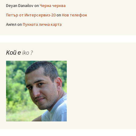
Deyan Danailov
on
Черна черква
Петър от Интерсервиз-20
on
Нов телефон
Ангел
on
Пукната лична карта
Кой е iko ?