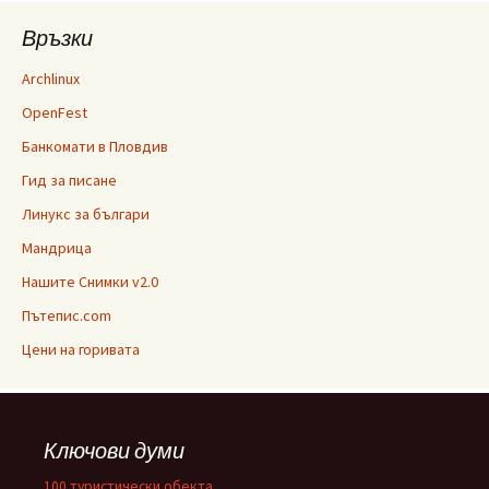
Връзки
Archlinux
OpenFest
Банкомати в Пловдив
Гид за писане
Линукс за българи
Мандрица
Нашите Снимки v2.0
Пътепис.com
Цени на горивата
Ключови думи
100 туристически обекта