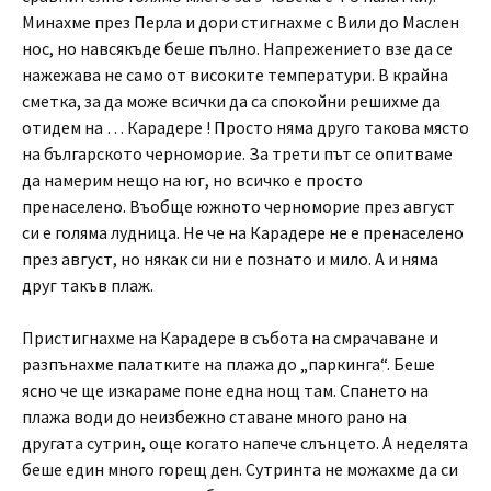
Минахме през Перла и дори стигнахме с Вили до Маслен
нос, но навсякъде беше пълно. Напрежението взе да се
нажежава не само от високите температури. В крайна
сметка, за да може всички да са спокойни решихме да
отидем на … Карадере ! Просто няма друго такова място
на българското черноморие. За трети път се опитваме
да намерим нещо на юг, но всичко е просто
пренаселено. Въобще южното черноморие през август
си е голяма лудница. Не че на Карадере не е пренаселено
през август, но някак си ни е познато и мило. А и няма
друг такъв плаж.
Пристигнахме на Карадере в събота на смрачаване и
разпънахме палатките на плажа до „паркинга“. Беше
ясно че ще изкараме поне една нощ там. Спането на
плажа води до неизбежно ставане много рано на
другата сутрин, още когато напече слънцето. А неделята
беше един много горещ ден. Сутринта не можахме да си