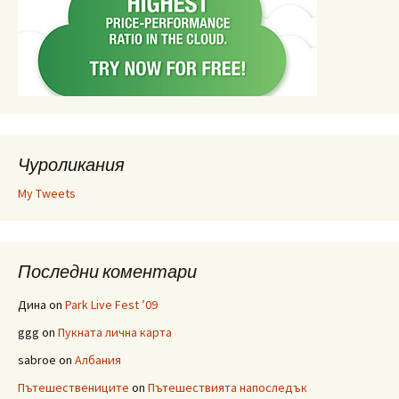
Чуроликания
My Tweets
Последни коментари
Дина
on
Park Live Fest ’09
ggg
on
Пукната лична карта
sabroe
on
Албания
Пътешествениците
on
Пътешествията напоследък