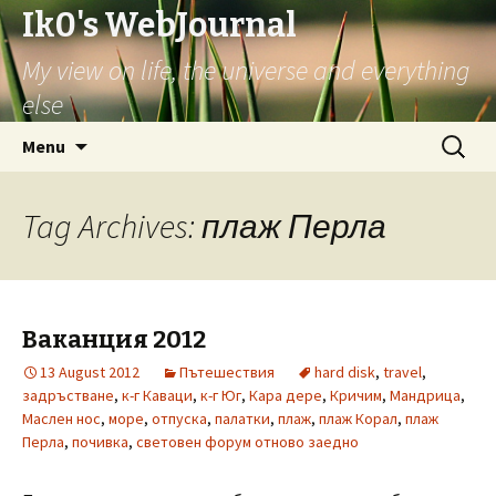
Ik0's WebJournal
My view on life, the universe and everything
else
Skip
Search
Menu
to
for:
content
Tag Archives: плаж Перла
Ваканция 2012
13 August 2012
Пътешествия
hard disk
,
travel
,
задръстване
,
к-г Каваци
,
к-г Юг
,
Кара дере
,
Кричим
,
Мандрица
,
Маслен нос
,
море
,
отпуска
,
палатки
,
плаж
,
плаж Корал
,
плаж
Перла
,
почивка
,
световен форум отново заедно