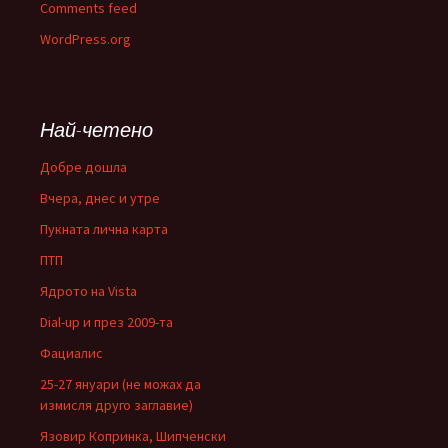
Comments feed
WordPress.org
Най-четено
Добре дошла
Вчера, днес и утре
Пукната лична карта
ПТП
Ядрото на Vista
Dial-up и през 2009-та
Фациалис
25-27 януари (не можах да
измисля друго заглавие)
Язовир Копринка, Шипченски