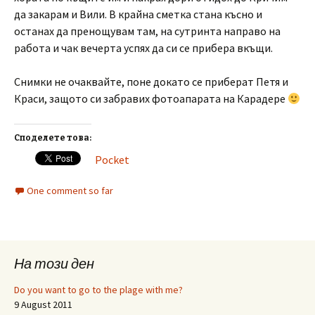
да закарам и Вили. В крайна сметка стана късно и
останах да пренощувам там, на сутринта направо на
работа и чак вечерта успях да си се прибера вкъщи.
Снимки не очаквайте, поне докато се приберат Петя и
Краси, защото си забравих фотоапарата на Карадере
Споделете това:
Pocket
One comment so far
На този ден
Do you want to go to the plage with me?
9 August 2011