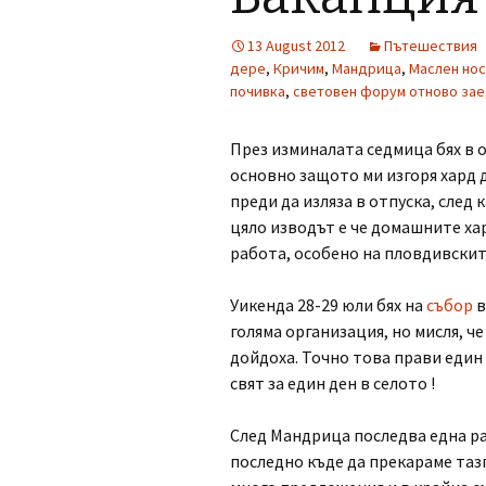
13 August 2012
Пътешествия
дере
,
Кричим
,
Мандрица
,
Маслен нос
почивка
,
световен форум отново за
През изминалата седмица бях в о
основно защото ми изгоря хард д
преди да изляза в отпуска, след
цяло изводът е че домашните ха
работа, особено на пловдивскит
Уикенда 28-29 юли бях на
събор
голяма организация, но мисля, че
дойдоха. Точно това прави един 
свят за един ден в селото !
След Мандрица последва една ра
последно къде да прекараме таз