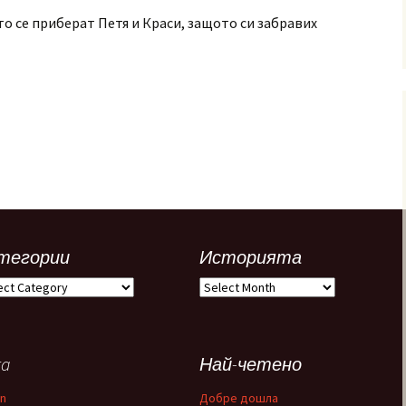
о се приберат Петя и Краси, защото си забравих
тегории
Историята
егории
Историята
ta
Най-четено
in
Добре дошла