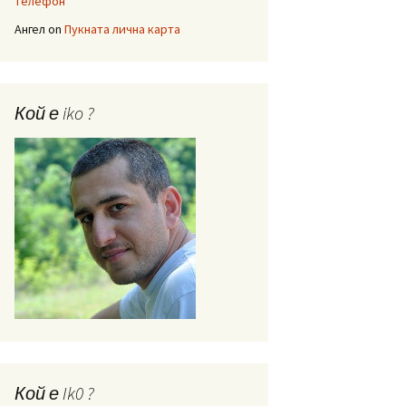
телефон
Ангел
on
Пукната лична карта
Кой е iko ?
Кой е Ik0 ?