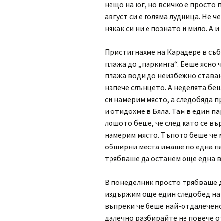
нещо на юг, но всичко е просто
август си е голяма лудница. Не ч
някак си ни е познато и мило. А и
Пристигнахме на Карадере в съб
плажа до „паркинга“. Беше ясно 
плажа води до неизбежно ставан
напече слънцето. А неделята бе
си намерим място, а следобяда 
и отидохме в Бяла. Там в един п
лошото беше, че след като се въ
намерим място. Тъпото беше че м
обширни места имаше по една пал
трябваше да останем още една в
В понеделник просто трябваше д
издържим още един следобед на 
въпреки че беше най-отдалеченот
далечно разбирайте не повече от