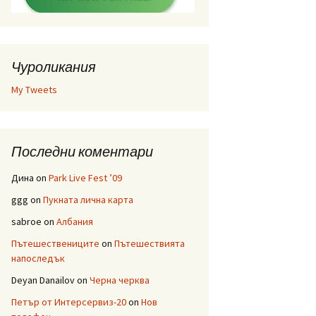
Чуроликания
My Tweets
Последни коментари
Дина
on
Park Live Fest ’09
ggg
on
Пукната лична карта
sabroe
on
Албания
Пътешествениците
on
Пътешествията
напоследък
Deyan Danailov
on
Черна черква
Петър от Интерсервиз-20
on
Нов