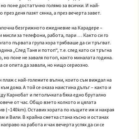
но поне достатъчно голямо за всички. И най-
 през деня пазят сянка, а през вечерта завет.
започна безгрижното ежедневие на Карадере –
и мисли за телефони, работа, пари … Както си го
огато първата група хора трябваше да си тръгват.
ина „След Таня и потоп“, т.е. след като си тръгна
, но поне не заваля потоп, както миналата година.
а се опита да завали, но нищо сериозно.
н плаж с най-големите вълни, които съм виждал на
към дома. А той се оказа наистина дълъг – както и
ду Карнобат и петолъчката бяха едно брутално
повече от час. Общо взето колкото и цялата
в (~140km). Оставих хората по къщите им и накрая
м и Вили. В крайна сметка стана късно и останах
направо на работа и чак вечерта успях да си се