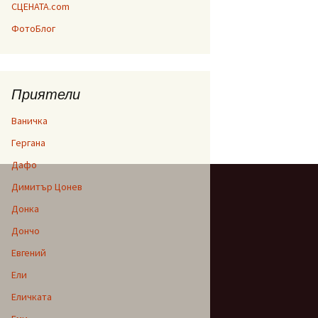
СЦЕНАТА.com
ФотоБлог
Приятели
Ваничка
Гергана
Дафо
Димитър Цонев
Донка
Дончо
Евгений
Ели
Еличката