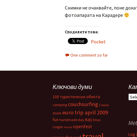
Снимки не очаквайте, поне докат
фотоапарата на Карадере
Споделете това:
Pocket
One comment so far
Ключови думи
Ка
Кат
100 туристически обекта
couchsurfing
camping
Croatia
euro trip april 2009
drunk
fun
Italy
handmade day
linux
Me
openfest
Livigno
music
travel
Log 