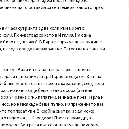
метка решихме да отидем просто някъде из
ешихме да го оставим за септември, защото през
 в 4 часа сутринта с две коли към морето.
коли. Почувствах се като в Италия. На една
 било от два часá. В Бургас спряхме да се видим с
, и след това да напазаруваме. Естествено това ни
 взехме Вили и тогава на практика започна
де да си направим лагер. Първо огледахме Златна
 (беше много тесен и пълен с каравани), след това
ал, но навсякъде беше пълно с хора (а и ние
 за 9 човека с 4-5 палатки). Минахме през Перла и
н нос, но навсякъде беше пълно. Напрежението взе
ите температури. В крайна сметка, за да може
да отидем на … Карадере ! Просто няма друго
рноморие. За трети път се опитваме да намерим