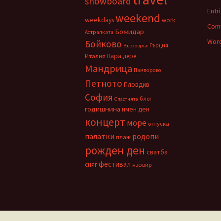
snowboard
Entr
weekend
weekdays
work
Com
Божидар
Астралката
Word
Бойково
Гърция
Върховръх
Кара дере
Италия
Мандрица
Пампорово
Петното
Пловдив
София
блог
Спастнята
годишнина
имен ден
концерт
море
отпуска
палатки
родопи
плаж
рожден ден
сватба
фестивал
сняг
язовир