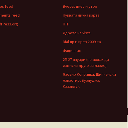
ies feed
Вчера, днес и утре
ments feed
Пукната лична карта
Press.org
ПТП
Ядрото на Vista
Dial-up и през 2009-та
Фациалис
25-27 януари (не можах да
измисля друго заглавие)
Язовир Копринка, Шипченски
манастир, Бузлуджа,
Казанлък