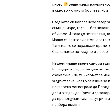
много
Беше малко наклонено, 
важното – с много борчета, които
След като си направихме лагер 
слънце, море, гора … без никакв
обичаме. И така до четвъртък, к
Малко се повтори от миналата год
Таня малко се поразвали времето
Стана малко по-хладно и в събот
Неделя имаше време само за еди
Карадере и след това дългия път 
очаквахме ~20-те километра меж
задръстване, което се взима за 
построена магистрала до Пловди
дори отидох до Кричим да закара
да пренощувам там, на сутринта 
прибера вкъщи.