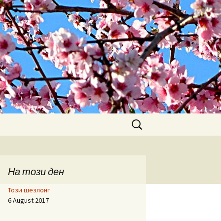
Search
for:
На този ден
Този шезлонг
6 August 2017