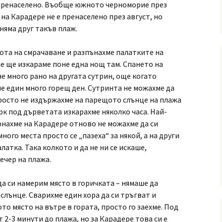
 пренаселено. Въобще южното черноморие през
е на Карадере не е пренаселено през август, но
 няма друг такъв плаж.
ота на смрачаване и разпънахме палатките на
че ще изкараме поне една нощ там. Спането на
е много рано на другата сутрин, още когато
ше един много горещ ден. Сутринта не можахме да
просто не издържахме на парещото слънце на плажа
арк под дърветата изкарахме няколко часа. Най-
рнахме на Карадере отново не можахме да си
ного места просто се „пазеха“ за някой, а на други
атка. Така колкото и да не ни се искаше,
ечер на плажа.
а си намерим място в горичката – нямаше да
слънце. Сварихме един хора да си тръгват и
о място на вътре в гората, просто го заехме. Под
 2-3 минути до плажа, но за Карадере това си е