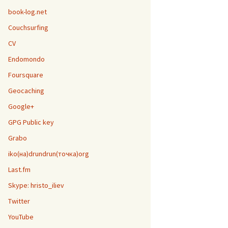
book-log.net
Couchsurfing
CV
Endomondo
Foursquare
Geocaching
Google+
GPG Public key
Grabo
iko(на)drundrun(точка)org
Last.fm
Skype: hristo_iliev
Twitter
YouTube