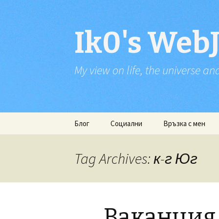
Ik0's Web
My view on life, the universe an
Skip
Блог
Социални
Връзка с мен
to
content
RSS постове
Twitter
Tag Archives: к-г Юг
RSS коментари
Foursquare
Last.fm
Ваканция
Google+