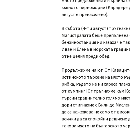
много предложения и в крайна с
южното черноморие (Карадере р
август е пренаселено).
В събота (4-ти август) тръгнахме
Магистралата беше препълнена с 
бензиностанция ни казаха че така
Иван и Елена в морската градина
отне целия преди обед.
Продължихме на юг. От Каваците
истинското търсене на място къ
рибка, където не ни хареса плажа
от къмпинг Юг тръгнахме към Кор
търсим сравнително голямо място
дори стигнахме с Вили до Масле
да се нажежава не само от висок
всички да са спокойни решихме 
такова място на българското че