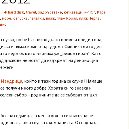
hard disk
,
travel
,
задръстване
,
к-г Каваци
,
к-г Юг
,
Кара
,
море
,
отпуска
,
палатки
,
плаж
,
плаж Корал
,
плаж Перла
,
едно
тпуска, но не бях писал дълго време и преди това,
иска и нямах компютър у дома. Смениха ми го ден
 като веднъж ми го върнаха уж „ремонтиран“. Като
рд дискове не могат да издържат на денонощна
е жеги.
в
Мандрица
, който и тази година се случи ! Нямаше
 се получи много добре. Хората си го знаеха и
селски събор – роднините да се съберат от цял
ботна седмица за мен, в която се изясняваше
годишната ни отпуска с компанията. Отпаднаха