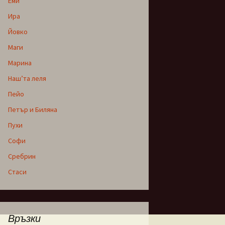
Еми
Ира
Йовко
Маги
Марина
Наш’та леля
Пейо
Петър и Биляна
Пухи
Софи
Сребрин
Стаси
Връзки