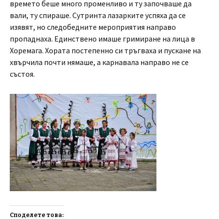
времето беше много променливо и ту започваше да
вали, ту спираше. Сутринта лазарките успяха да се
изявят, но следобедните мероприятия направо
пропаднаха. Единствено имаше гримиране на лица в
Хоремага. Хората постепенно си тръгваха и пускане на
хвърчила почти нямаше, а карнавала направо не се
състоя.
Споделете това: