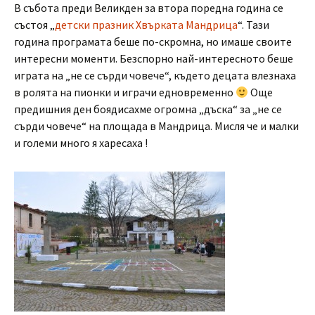
В събота преди Великден за втора поредна година се
състоя „
детски празник Хвърката Мандрица
“. Тази
година програмата беше по-скромна, но имаше своите
интересни моменти. Безспорно най-интересното беше
играта на „не се сърди човече“, където децата влезнаха
в ролята на пионки и играчи едновременно
Още
предишния ден боядисахме огромна „дъска“ за „не се
сърди човече“ на площада в Мандрица. Мисля че и малки
и големи много я харесаха !