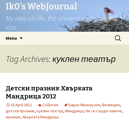
Ik0's WebJournal
My view on life, the universe and everything
else
Skip
Search
Menu
to
for:
content
Tag Archives: куклен театър
Детски празник Хвърката
Мандрица 2012
18 April 2012
Събития
Барон Мюнхаузен
,
Великден
,
детски празник
,
куклен театър
,
Мандрица
,
Не се сърди човече
,
празник
,
Хвърката Мандрица