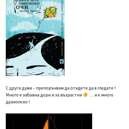
С други думи – препоръчвам да отидете да я гледате !
Много е забавна дори и за възрастни
… и е много
драконско !