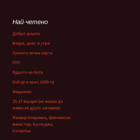
Най-четено
Добре дошла
Вчера, днес и утре
Пукната лична карта
ПТП
Ядрото на Vista
Dial-up и през 2009-та
Фациалис
25-27 януари (не можах да
измисля друго заглавие)
Язовир Копринка, Шипченски
манастир, Бузлуджа,
Казанлък