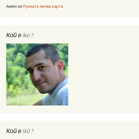
Ангел
on
Пукната лична карта
Кой е iko ?
Кой е Ik0 ?