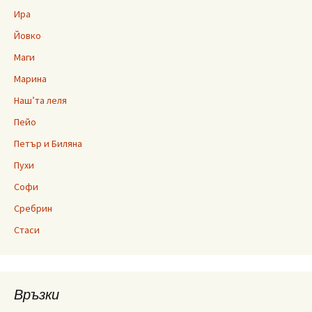
Ира
Йовко
Маги
Марина
Наш’та леля
Пейо
Петър и Биляна
Пухи
Софи
Сребрин
Стаси
Връзки