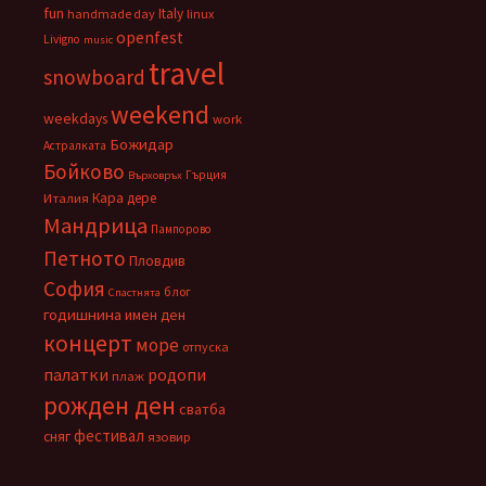
fun
Italy
handmade day
linux
openfest
Livigno
music
travel
snowboard
weekend
weekdays
work
Божидар
Астралката
Бойково
Гърция
Върховръх
Кара дере
Италия
Мандрица
Пампорово
Петното
Пловдив
София
блог
Спастнята
годишнина
имен ден
концерт
море
отпуска
палатки
родопи
плаж
рожден ден
сватба
фестивал
сняг
язовир