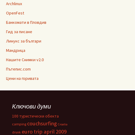
Archlinux
OpenFest
Банкомати в Пловдив
Гид за писане
Линукс за българи
Мандрица
Нашите Снимки v2.0
Пътепис.com
Цени на горивата
Ключови думи
100 туристически обекта
couchsurfing
camping
Croatia
euro trip april 2009
drunk