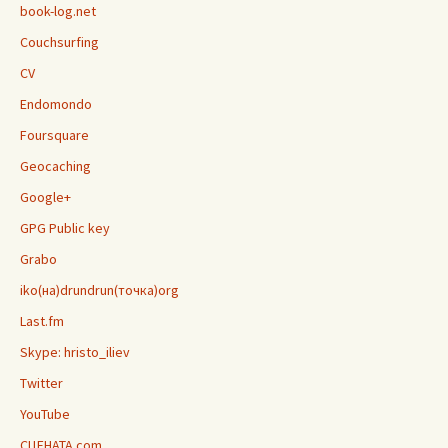
book-log.net
Couchsurfing
CV
Endomondo
Foursquare
Geocaching
Google+
GPG Public key
Grabo
iko(на)drundrun(точка)org
Last.fm
Skype: hristo_iliev
Twitter
YouTube
СЦЕНАТА.com