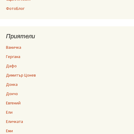
ФотоБлог
Приятели
Ваничка
Гергана
Дафо
Димитър Цонев
Донка
Дончо
Евгений
Ели
Еличката
Еми