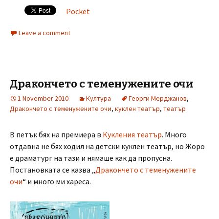
Pocket
Leave a comment
Дракончето с теменужените очи
1 November 2010
Култура
Георги Мерджанов
,
Дракончето с теменужените очи
,
куклен театър
,
театър
В петък бях на премиера в
Кукления театър
. Много
отдавна не бях ходил на детски куклен театър, но Жоро
е драматург на тази и нямаше как да пропусна.
Постановката се казва „
Дракончето с теменужените
очи
“ и много ми хареса.