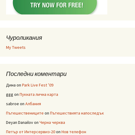
Чуроликания
My Tweets
Последни коментари
Дина
on
Park Live Fest ’09
ggg
on
Пукната лична карта
sabroe
on
Албания
Пътешествениците
on
Пътешествията напоследък
Deyan Danailov
on
Черна черква
Петър от Интерсервиз-20
on
Нов телефон