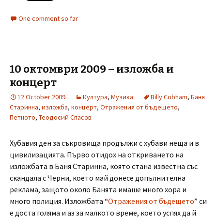
One comment so far
10 октомври 2009 – изложба и
концерт
12 October 2009
Култура
,
Музика
Billy Cobham
,
Баня
Старинна
,
изложба
,
концерт
,
Отражения от бъдещето
,
Петното
,
Теодосий Спасов
Хубавия ден за съкровища продължи с хубави неща и в
цивилизацията. Първо отидох на откриването на
изложбата в Баня Старинна, която стана известна със
скандала с Черни, което май донесе допълнителна
реклама, защото около Банята имаше много хора и
много полиция. Изложбата “
Отражения от бъдещето
” си
е доста голяма и аз за малкото време, което успях да й