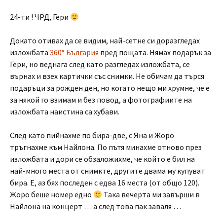
24-ти ! ЧРД, Гери
Докато отивах да се видим, най-сетне си доразгледах
изложбата
360
° България
пред пощата. Нямах подарък за
Гери, но веднага след като разгледах изложбата, се
върнах и взех картички със снимки. Не обичам да търся
подаръци за рожден ден, но когато нещо ми хрумне, че е
за някой го взимам и без повод, а фотографиите на
изложбата наистина са хубави.
След като пийнахме по бира-две, с Яна и Жоро
тръгнахме към Найлона. По пътя минахме отново през
изложбата и дори се обзаложихме, че който е бил на
най-много места от снимкте, другите двама му купуват
бира. Е, аз бях последен с едва 16 места (от общо 120).
Жоро беше номер едно
Така вечерта ми завърши в
Найлона на концерт … а след това пак заваля …