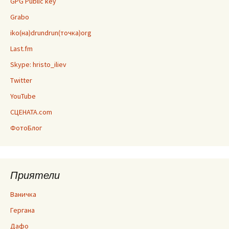
GPG Public key
Grabo
iko(на)drundrun(точка)org
Last.fm
Skype: hristo_iliev
Twitter
YouTube
СЦЕНАТА.com
ФотоБлог
Приятели
Ваничка
Гергана
Дафо