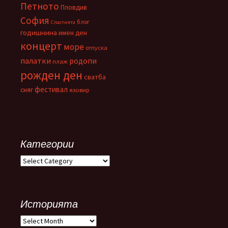
Петното
Пловдив
София
блог
Спастнята
годишнина
имен ден
концерт
море
отпуска
палатки
родопи
плаж
рожден ден
сватба
фестивал
сняг
язовир
Категории
Категории
Историята
Историята