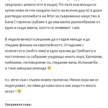
свързана с ремонтите в къщи). По пътя към вкъщи си
купих нови летни сандали (като на всички други) и дори
разгледах изложбата на Mtel за съвременно изкуство в
Баня Старинна (хубаво е да има малко разнообразие от
едни и същи имена, които се появяват там).
В неделя вечерта решихме да отидем някъде и да
гледаме финала на европейското. Отидохме с
колелетата (който има) в една кръчма до Гребната и
постепенно се събрахме учудващо много хора. Хапнахме,
пийнахме, поговорихме си, гледахме мача, Испания би …
и така завърши уикенда
п.с. вече съм с първи номер прическа. Някои хора ми се
подиграват, но няма да кажа кои и как защото много
искат !
Споделете това: