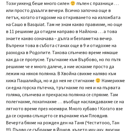
Този уикенд беше много силен
пълен с празници …
или просто дъъълги вечери. Всичко започна още в
петък, когато отидохме на откриването на изложбата
на Сашо в Basquiat. Там не знам какво правихме, но още
в 11 решихме да отидем направо в Найлона … а това
знаете какво означава – дълга и безпаметна вечер.
Въпреки това в събота станах още в 9 и отидохме на
разходка в Родопите. Такова слънчево време нямаше
как да се пропусне. Тръгнахме към Върбово, но по пътя
решихме че е много далече, а ние искахме просто да
лежим на някоя полянка. В Хвойна свихме наляво към
хижа Пашалийца, но и до нея не стигнахме
Намерихме
си една горска пътечка, тръгнахме по нея и на първата
голяма, слънчева и прекрасна полянка се спряхме. Там
полегнахме, похапнахме … въобще наслаждавахме се на
лятното време през ноември. Много хубаво ! Когато взе
да се скрива слънцето се върнахме към Пловдив.
Вечерта бяхме на рожден ден на Таня (Честитооо, Тан
!!!). Първо се събрахме в Йонов, където иху-аху, вкусни