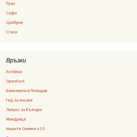
Пухи
Софи
Сребрин
Стаси
Връзки
Archlinux
OpenFest
Банкомати в Пловдив
Гид за писане
Линукс за българи
Мандрица
Нашите Снимки v2.0