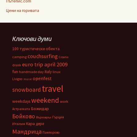
Пътепис.com
Цени на горивата
Ключови думи
100 туристически обекта
couchsurfing
camping
Croatia
euro trip april 2009
drunk
fun
Italy
handmade day
linux
openfest
Livigno
music
travel
snowboard
weekend
weekdays
work
Божидар
Астралката
Бойково
Гърция
Върховръх
Кара дере
Италия
Мандрица
Пампорово