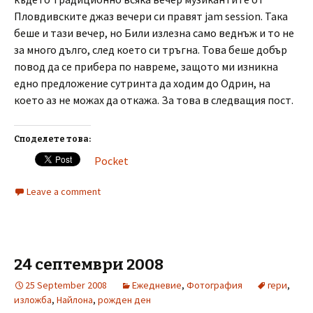
Пловдивските джаз вечери си правят jam session. Така
беше и тази вечер, но Били излезна само веднъж и то не
за много дълго, след което си тръгна. Това беше добър
повод да се прибера по навреме, защото ми изникна
едно предложение сутринта да ходим до Одрин, на
което аз не можах да откажа. За това в следващия пост.
Споделете това:
Pocket
Leave a comment
24 септември 2008
25 September 2008
Ежедневие
,
Фотография
гери
,
изложба
,
Найлона
,
рожден ден