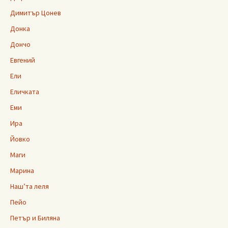
Димитър Цонев
Донка
Дончо
Евгений
Ели
Еличката
Еми
Ира
Йовко
Маги
Марина
Наш’та леля
Пейо
Петър и Биляна