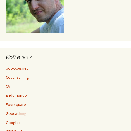
Кой е Ik0 ?
book-log.net
Couchsurfing
CV
Endomondo
Foursquare
Geocaching
Google+