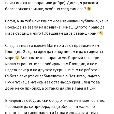
наистина са го направили добре). Динче, я разкажи за
барселонските мъже, особено след финала ?
Софи, а на теб наистина ти се извинявам публично, че не
можах да те взема на връщане ! Имаш цялото право да
ми се сърдиш много ! Обещавам да се реванширам !
След летището взехме Магито и се отправихме към
Пловдив. За една идея да го подминем и да отидем на
море
Все пак не го направихме. Дори ми се стори
малко странно че се прибирам към Пловдив, а не е
неделя вечер и на другата сутрин не съм на работа.
Събота вечерта се забавлявахме в Петното, където
Пухи пускаше музика и аз останах до края. След това
дори не се прибрах, а останах да спя в Таня и Пухи.
В неделя се събудих към обяд, отново не в моето легло.
Трябваше да се прибера, за да обикалям малко по
строителни хипермаркети (това е една друга тема,