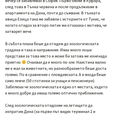
вечер се забавлявах в София. Първо бяхме в Куфара,
след това в Тънка червена и после продължихме в
апартамента на Дина, почти до съмване. В тънката
ивица Елица така ме забавли с историите от Тунис, че
когато отидох за второ питие ми отказаха с мотива, че
затварят вече.
В събота плана беше да отидем до зоологическата
градина и така и направихме. Имах много лоши
представи за това място и може би затова ме изненада
приятно
Очаквах да е много по-зле. Наистина малко
ме е жал за животните, но разнообразието беше доста
голямо. По в сравнение с пловдивската. А и входа беше
само левче (50 стотинки за учащи и пенсионери).
Забелязах че зоологическата е едно от местата, където
е много добре да имаш голямо оптично приближение.
След зоологическата отидохме на летището да
изпратим Дина (за първи път видях терминал 2 и