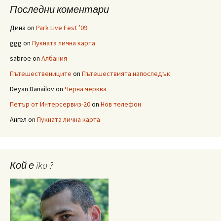
Последни коментари
Дина
on
Park Live Fest ’09
ggg
on
Пукната лична карта
sabroe
on
Албания
Пътешествениците
on
Пътешествията напоследък
Deyan Danailov
on
Черна черква
Петър от Интерсервиз-20
on
Нов телефон
Ангел
on
Пукната лична карта
Кой е iko ?