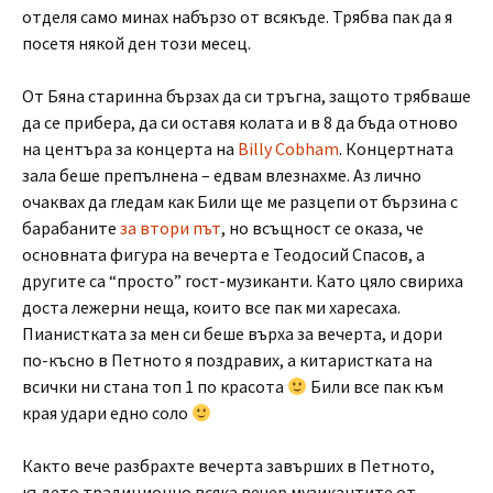
отделя само минах набързо от всякъде. Трябва пак да я
посетя някой ден този месец.
От Бяна старинна бързах да си тръгна, защото трябваше
да се прибера, да си оставя колата и в 8 да бъда отново
на центъра за концерта на
Billy Cobham
. Концертната
зала беше препълнена – едвам влезнахме. Аз лично
очаквах да гледам как Били ще ме разцепи от бързина с
барабаните
за втори път
, но всъщност се оказа, че
основната фигура на вечерта е Теодосий Спасов, а
другите са “просто” гост-музиканти. Като цяло свириха
доста лежерни неща, които все пак ми харесаха.
Пианистката за мен си беше върха за вечерта, и дори
по-късно в Петното я поздравих, а китаристката на
всички ни стана топ 1 по красота
Били все пак към
края удари едно соло
Както вече разбрахте вечерта завърших в Петното,
където традиционно всяка вечер музикантите от