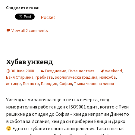
Споделете това:
Pocket
View all 2 comments
Хубав уикенд
30 June 2008
Ежедневие
,
Пътешествия
weekend
,
Баня Старинна
,
гребната
,
зоологическа градина
,
изложба
,
летище
,
Петното
,
Пловдив
,
София
,
Тънка червена линия
Уикендът ми започна още в петък вечерта, след
изморителния работен ден с ISO9001 одит, когато с Пухи
решихме да отидем до София – хем да изпратим Динчето
в събота за Испания, хем да си приберем Елица и Дарко
Едно от хубавите спонтанни решения. Така в петък