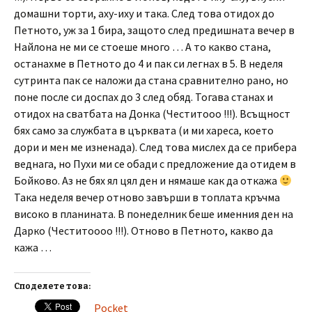
домашни торти, аху-иху и така. След това отидох до
Петното, уж за 1 бира, защото след предишната вечер в
Найлона не ми се стоеше много … А то какво стана,
останахме в Петното до 4 и пак си легнах в 5. В неделя
сутринта пак се наложи да стана сравнително рано, но
поне после си доспах до 3 след обяд. Тогава станах и
отидох на сватбата на Донка (Честитооо !!!). Всъщност
бях само за службата в църквата (и ми хареса, което
дори и мен ме изненада). След това мислех да се прибера
веднага, но Пухи ми се обади с предложение да отидем в
Бойково. Аз не бях ял цял ден и нямаше как да откажа
Така неделя вечер отново завърши в топлата кръчма
високо в планината. В понеделник беше именния ден на
Дарко (Честитоооо !!!). Отново в Петното, какво да
кажа …
Споделете това:
Pocket