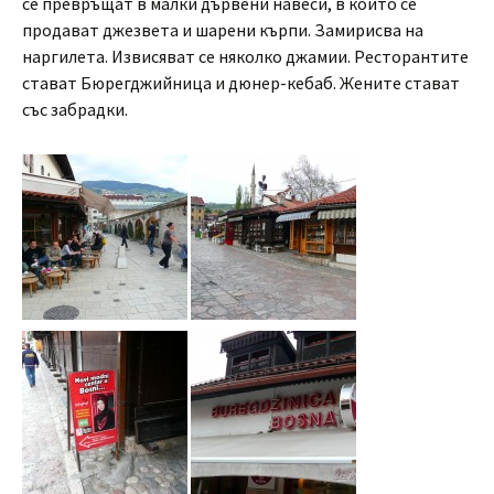
се превръщат в малки дървени навеси, в които се
продават джезвета и шарени кърпи. Замирисва на
наргилета. Извисяват се няколко джамии. Ресторантите
стават Бюрегджийница и дюнер-кебаб. Жените стават
със забрадки.