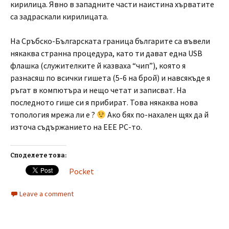
кирилица. Явно в западните части наистина хърватите
са задраскали кирилицата.
На Сръбско-Българската граница българите са въвели
някаква странна процедура, като ти дават една USB
флашка (служителките й казваха “чип”), която я
разнасяш по всички гишета (5-6 на брой) и навсякъде я
ръгат в компютъра и нещо четат и записват. На
последното гише си я прибират. Това някаква нова
топология мрежа ли е ?
Ако бях по-нахален щях да й
източа съдържанието на EEE PC-то.
Споделете това:
Pocket
Leave a comment