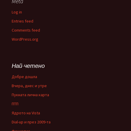
Meta
Log in
Entries feed
Comments feed
WordPress.org
Най-четено
Добре дошла
Вчера, днес и утре
Пукната лична карта
ПТП
Ядрото на Vista
Dial-up и през 2009-та