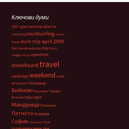
Ключови думи
100 туристически обекта
couchsurfing
camping
Croatia
euro trip april 2009
drunk
fun
Italy
handmade day
linux
openfest
Livigno
music
travel
snowboard
weekend
weekdays
work
Божидар
Астралката
Бойково
Гърция
Върховръх
Кара дере
Италия
Мандрица
Пампорово
Петното
Пловдив
София
блог
Спастнята
годишнина
имен ден