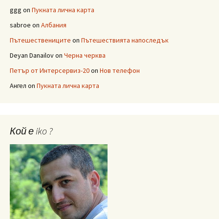
ggg
on
Пукната лична карта
sabroe
on
Албания
Пътешествениците
on
Пътешествията напоследък
Deyan Danailov
on
Черна черква
Петър от Интерсервиз-20
on
Нов телефон
Ангел
on
Пукната лична карта
Кой е iko ?