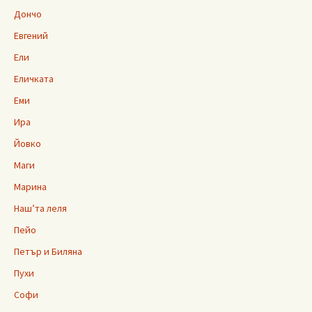
Дончо
Евгений
Ели
Еличката
Еми
Ира
Йовко
Маги
Марина
Наш’та леля
Пейо
Петър и Биляна
Пухи
Софи