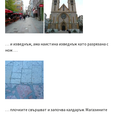
… и изведнъж, ама наистина изведнъж като разрязана с
нож …
… плочките свършват и започва калдаръм. Магазините