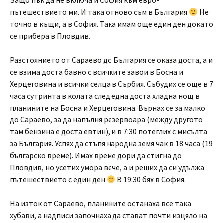
Защо пък да не включа и София към евро-
пътешествието ми. И така отново съм в България
Не
точно в къщи, а в София. Така имам още един ден докато
се прибера в Пловдив.
Разстоянието от Сараево до България се оказа доста, а и
се взима доста бавно с всичките завои в Босна и
Херцеговина и всички селца в Сърбия. Събудих се още в 7
часа сутринта в колата след една доста хладна нощ в
планините на Босна и Херцеговина. Върнах се за малко
до Сараево, за да напълня резервоара (между другото
там бензина е доста евтин), и в 7:30 потеглих с мисълта
за България. Успях да стъпя народна земя чак в 18 часа (19
българско време). Имах време дори да стигна до
Пловдив, но усетих умора вече, а и реших да си удължа
пътешествието с един ден
В 19:30 бях в София.
На изток от Сараево, планините останаха все така
хубави, а надписи започнаха да стават почти изцяло на