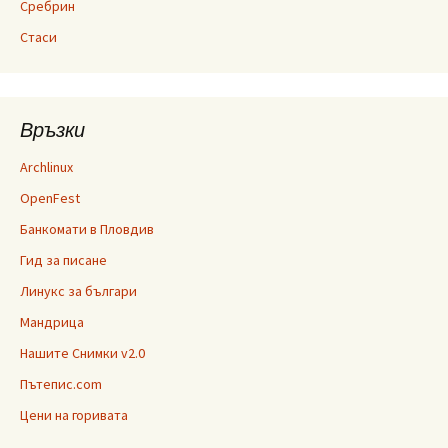
Сребрин
Стаси
Връзки
Archlinux
OpenFest
Банкомати в Пловдив
Гид за писане
Линукс за българи
Мандрица
Нашите Снимки v2.0
Пътепис.com
Цени на горивата