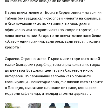
на колата. Абе вече никъде ли не бият печати ?
Първо впечатление от Босна и Херцеговина – на всички
табели бяха задраскали със спрей имената на кирилица,
и бяха останали само на латиница. Не знам дали е
официално или вандалски акт (по-скоро второто), но
лошо впечатление. Второто ми впечатление поне беше
хубаво – едни планини, едни реки, едни езера … голяма
красота !
Сараево. Странно място. Първо ми се стори като някой
малък български град. След това спрях колата и отидох
до центъра. Всъщност центъра на Сараево е много
интересен. Първоначално започва като повечето
главни улици – пешеходна зона, със плочки като старите
в Пловдив, с магазини с лъскави витрини, клюкарски
модерни кафененца, и площад с голяма църква …