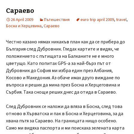
Сараево
26 April 2009
Пътешествия
euro trip april 2009
,
travel
,
Босна и Херцевина
,
Сараево
Честно казано нямах никакъв план как да се прибера до
България след Дубровник. Гледах картите и видях, че
положението с пътищата на Балканите не е много
цветущо. Като попитах GPS-а за най-бърз път от
Дубровник до София ми избра един през Албания,
Косово и Македония. Аз обаче имах друго виждане по
въпроса и реших да мина през Босна и Херцеговина и
Сърбия. Така снощи реших днес да отида в Сараево.
След Дубровник се наложи да вляза в Босна, след това
отново в Хърватска и пак в Босна и Херцеговина, за да
хвана пътя за Сараево. На границата нищо особено.
Само ми видяха паспорта и ми поискаха зелената карта