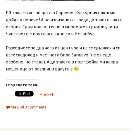
Ей така стоят нещата в Сараево. Културният шок ми
дойде в повече ! А на излизане от града да знаете как се
озорих. Едни малки, тесни и мноооого стръмни улици.
Чувството е почти все едно си в Истанбул.
Разходих се за два часа из центъра и не се сдържах и си
взех сладолед и местната бира Sarajevo (не е нещо
особено, но става). А да знаете в портфейла ми каква
мешеница от различни валути е
Споделете това:
Pocket
View all 3 comments