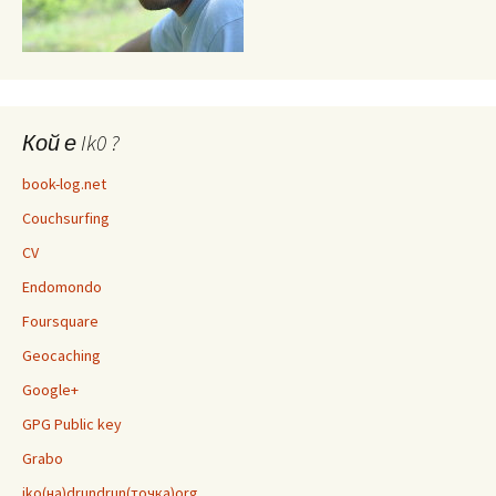
Кой е Ik0 ?
book-log.net
Couchsurfing
CV
Endomondo
Foursquare
Geocaching
Google+
GPG Public key
Grabo
iko(на)drundrun(точка)org