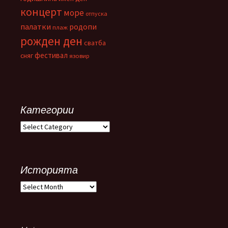
концерт
море
отпуска
палатки
родопи
плаж
рожден ден
сватба
фестивал
сняг
язовир
Категории
Категории
Историята
Историята