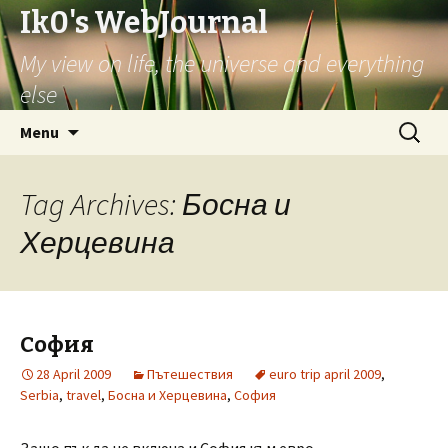
Ik0's WebJournal
My view on life, the universe and everything
else
Skip
Search
Menu
to
for:
content
Tag Archives: Босна и
Херцевина
София
28 April 2009
Пътешествия
euro trip april 2009
,
Serbia
,
travel
,
Босна и Херцевина
,
София