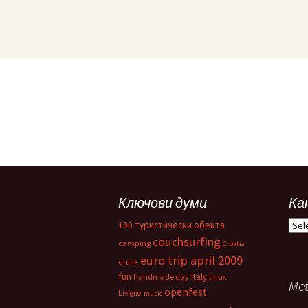
Ключови думи
Ка
Кат
100 туристически обекта
couchsurfing
camping
Croatia
euro trip april 2009
drunk
fun
Italy
handmade day
linux
Me
openfest
Livigno
music