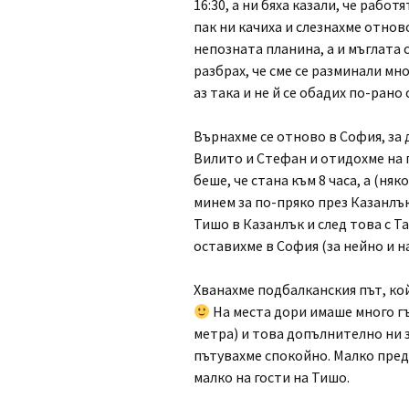
16:30, а ни бяха казали, че работ
пак ни качиха и слезнахме отново
непозната планина, а и мъглата 
разбрах, че сме се разминали мн
аз така и не й се обадих по-рано 
Върнахме се отново в София, за 
Вилито и Стефан и отидохме на п
беше, че стана към 8 часа, а (ня
минем за по-пряко през Казанлъ
Тишо в Казанлък и след това с Т
оставихме в София (за нейно и 
Хванахме подбалканския път, кой
На места дори имаше много гъ
метра) и това допълнително ни 
пътувахме спокойно. Малко пред
малко на гости на Тишо.