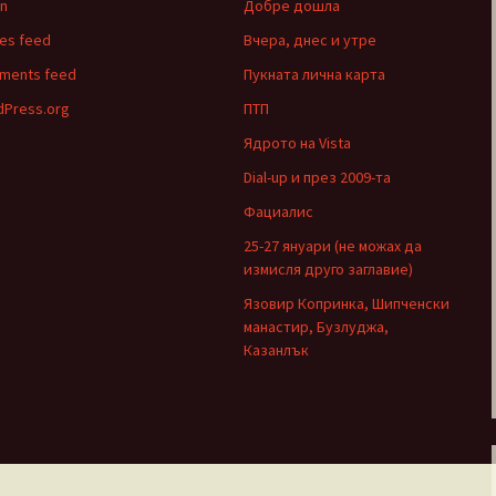
in
Добре дошла
ies feed
Вчера, днес и утре
ments feed
Пукната лична карта
Press.org
ПТП
Ядрото на Vista
Dial-up и през 2009-та
Фациалис
25-27 януари (не можах да
измисля друго заглавие)
Язовир Копринка, Шипченски
манастир, Бузлуджа,
Казанлък