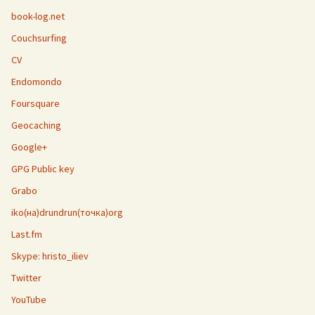
book-log.net
Couchsurfing
CV
Endomondo
Foursquare
Geocaching
Google+
GPG Public key
Grabo
iko(на)drundrun(точка)org
Last.fm
Skype: hristo_iliev
Twitter
YouTube