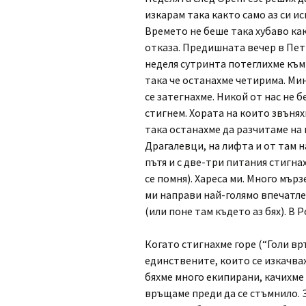
изкарам така както само аз си и
Времето не беше така хубаво ка
отказа. Предишната вечер в Петн
неделя сутринта потеглихме към 
така че останахме четирима. Мин
се затегнахме. Никой от нас не 
стигнем. Хората на които звъняхм
така останахме да разчитаме на
Драгалевци, на лифта и от там 
пътя и с две-три питания стигн
се помня). Хареса ми. Много мър
ми направи най-голямо впечатле
(или поне там където аз бях). В 
Когато стигнахме горе (“Голи вр
единствените, които се изкачвах
бяхме много екипирани, качихме 
връщаме преди да се стъмнило. 