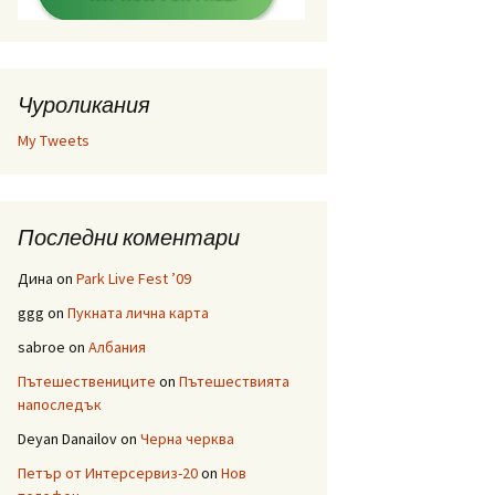
Чуроликания
My Tweets
Последни коментари
Дина
on
Park Live Fest ’09
ggg
on
Пукната лична карта
sabroe
on
Албания
Пътешествениците
on
Пътешествията
напоследък
Deyan Danailov
on
Черна черква
Петър от Интерсервиз-20
on
Нов