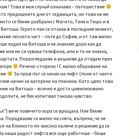
скам ! Това в моя случай означава – пътешествие
кто предишните дни от седмицата, но това не ме
ото се бяхме разбрали с Магито, Таня и Тишо и в
Витоша. Герито пак се отказа в последния момент,
ахме лесната част – пътя до София, и от там малко
беше ходил на Витоша и не знаехме дори как да
е или не си чуваха телефона, или и те не знаеха,
 картата. Поразгледахме и решихме да отидем през
нагоре
Речено-сторено ! С малко объркване на
ахме
За пръв път се качих на лифт (поне от както
зелив начин за катерене на планина. Като цяло това
ние на Витоша – всичко е доста цивилизовано
Родопите, не бях изпитвал такова чувство.
ъх”) вече повечето хора се връщаха. Ние бяхме
а. Порадвахме се малко на снега, въпреки, че не
се на близкото по-високо хълмче и решихме да се
За наша радост лифта все още работеше – беше