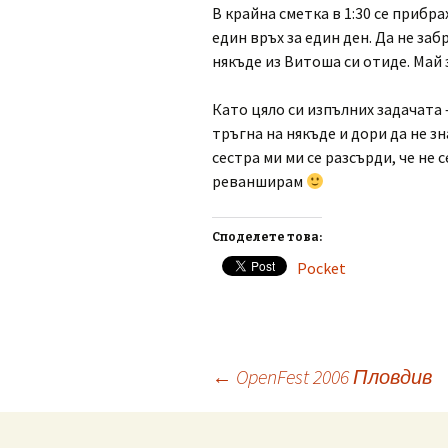
В крайна сметка в 1:30 се прибра
един връх за един ден. Да не за
някъде из Витоша си отиде. Май 
Като цяло си изпълних задачата 
тръгна на някъде и дори да не з
сестра ми ми се разсърди, че не 
реванширам
Споделете това:
Pocket
Post
←
OpenFest 2006 Пловдив