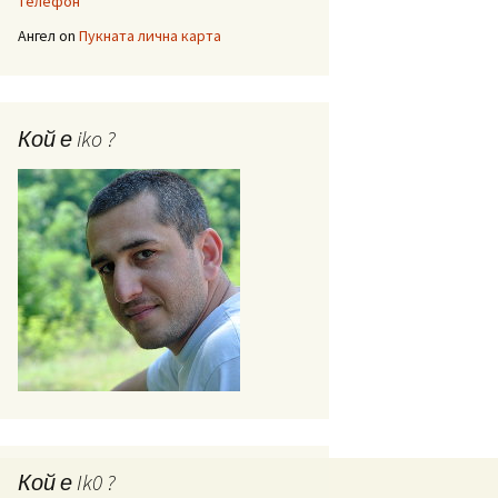
телефон
Ангел
on
Пукната лична карта
Кой е iko ?
Кой е Ik0 ?