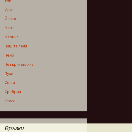
Еми
Ира
Йовко
Маги
Марина
Наш’та леля
Пейо
Петър и Биляна
Пухи
Софи
Сребрин
Стаси
Връзки