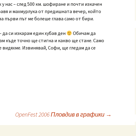
х у нас – след 500 км. шофиране и почти изкачен
бравя и махмурлука от предишната вечер, който
за първи път ме болеше глава само от бири.
– да си изкарам един хубав ден
Обичам да
нам къде точно ще стигна и какво ще стане. Само
се видяхме. Извинявай, Софи, ще гледам да се
OpenFest 2006 Пловдив в графики
→