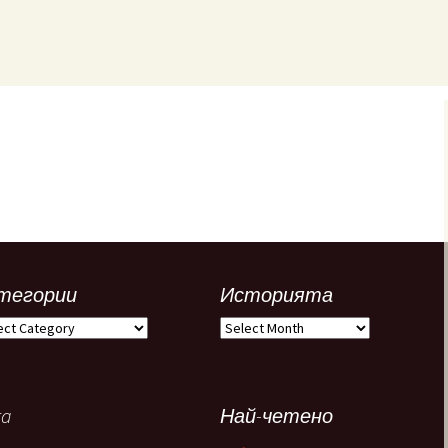
тегории
Историята
егории
Историята
ta
Най-четено