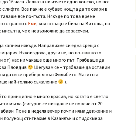
ят до 16 часа. Лелката ни изчете едно конско, но все
 с лифта. Все пак не е хубаво нощта да те свари в
ставаше все по-гъста. Някъде по това време
ого странно с
Еми
, която също е била на Витоша, но
с мисълта, че е невъзможно да се засечем.
да хапнем някъде. Направихме си една среща с
ицария. Някои ядоха, други не, но по-важното
кои от) нас ни чакаше още много път. Трябваше да
к за Пловдив
Шегувам се – трябваше да оставим
аня да си се приберем във Филибето. Магито я
наше най-голямо съжаление
).
то принципно е много красив, но когато е светло
ста мъгла (сигурно се виждаше не повече от 20
забави. Поне в неделя вечер почти няма движение и
и полунощ стигнахме в Казанлък и отидохме за