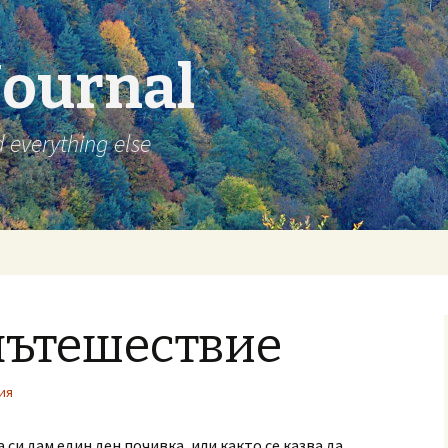
Journal
d everything else
пътешествие
ия
 си дам един ден почивка, или както се казва да