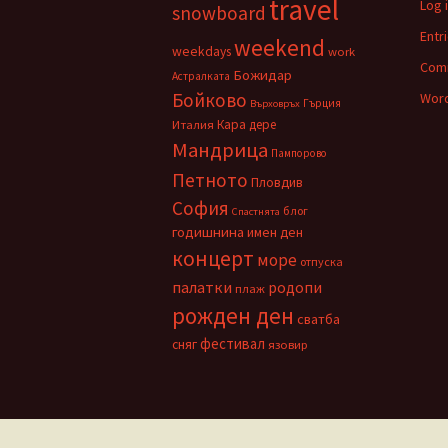
travel
Log 
snowboard
Entr
weekend
weekdays
work
Com
Божидар
Астралката
Бойково
Word
Гърция
Върховръх
Кара дере
Италия
Мандрица
Пампорово
Петното
Пловдив
София
блог
Спастнята
годишнина
имен ден
концерт
море
отпуска
палатки
родопи
плаж
рожден ден
сватба
фестивал
сняг
язовир