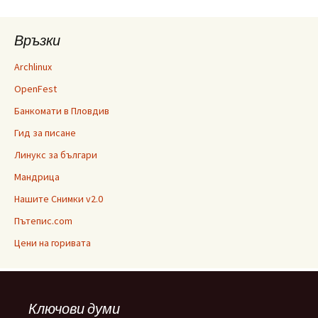
Връзки
Archlinux
OpenFest
Банкомати в Пловдив
Гид за писане
Линукс за българи
Мандрица
Нашите Снимки v2.0
Пътепис.com
Цени на горивата
Ключови думи