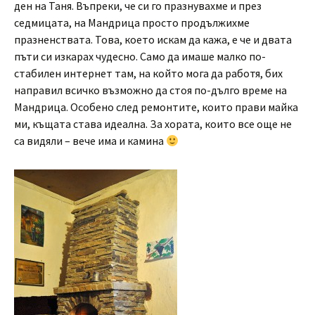
ден на Таня. Въпреки, че си го празнувахме и през
седмицата, на Мандрица просто продължихме
празненствата. Това, което искам да кажа, е че и двата
пъти си изкарах чудесно. Само да имаше малко по-
стабилен интернет там, на който мога да работя, бих
направил всичко възможно да стоя по-дълго време на
Мандрица. Особено след ремонтите, които прави майка
ми, къщата става идеална. За хората, които все още не
са видяли – вече има и камина