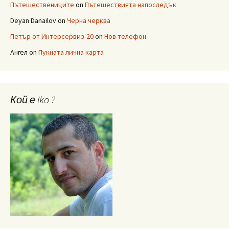
Пътешествениците
on
Пътешествията напоследък
Deyan Danailov
on
Черна черква
Петър от Интерсервиз-20
on
Нов телефон
Ангел
on
Пукната лична карта
Кой е iko ?