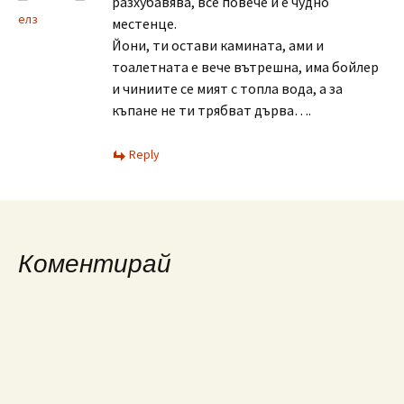
разхубавява, все повече и е чудно
елз
местенце.
Йони, ти остави камината, ами и
тоалетната е вече вътрешна, има бойлер
и чиниите се мият с топла вода, а за
къпане не ти трябват дърва….
Reply
Коментирай