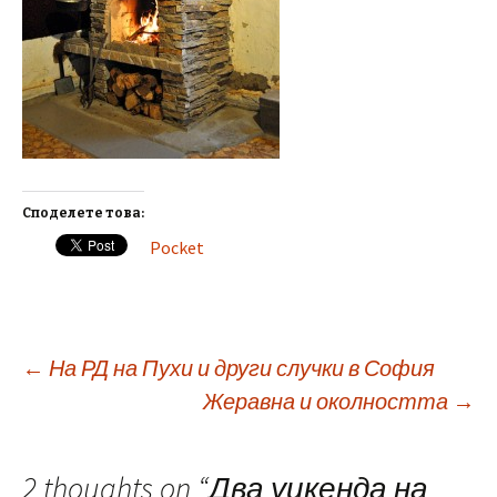
Споделете това:
Pocket
Post
←
На РД на Пухи и други случки в София
Жеравна и околността
→
navigation
2 thoughts on “
Два уикенда на