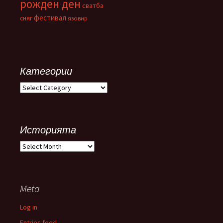
рожден ден
сватба
фестивал
сняг
язовир
Категории
Категории
Историята
Историята
Meta
Log in
Entries feed