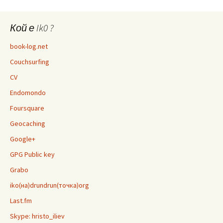
Кой е Ik0 ?
book-log.net
Couchsurfing
CV
Endomondo
Foursquare
Geocaching
Google+
GPG Public key
Grabo
iko(на)drundrun(точка)org
Last.fm
Skype: hristo_iliev