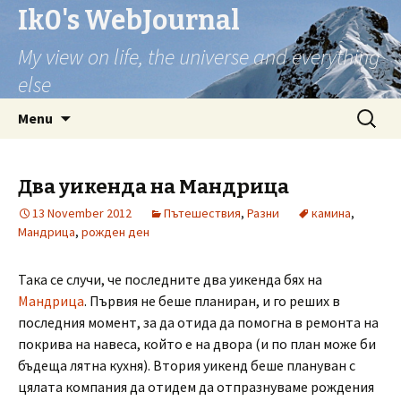
Ik0's WebJournal
My view on life, the universe and everything
else
Skip
Search
Menu
to
for:
content
Два уикенда на Мандрица
13 November 2012
Пътешествия
,
Разни
камина
,
Мандрица
,
рожден ден
Така се случи, че последните два уикенда бях на
Мандрица
. Първия не беше планиран, и го реших в
последния момент, за да отида да помогна в ремонта на
покрива на навеса, който е на двора (и по план може би
бъдеща лятна кухня). Втория уикенд беше плануван с
цялата компания да отидем да отпразнуваме рождения