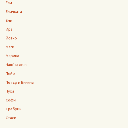
Ели
Еличката
Еми
Ира
Йовко
Маги
Марина
Наш’та леля
Пейо
Петър и Биляна
Пухи
Софи
Сребрин
Стаси