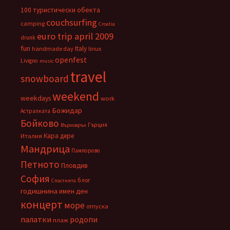
100 туристически обекта
couchsurfing
camping
Croatia
euro trip april 2009
drunk
fun
Italy
handmade day
linux
openfest
Livigno
music
travel
snowboard
weekend
weekdays
work
Божидар
Астралката
Бойково
Гърция
Върховръх
Кара дере
Италия
Мандрица
Пампорово
Петното
Пловдив
София
блог
Спастнята
годишнина
имен ден
концерт
море
отпуска
палатки
родопи
плаж