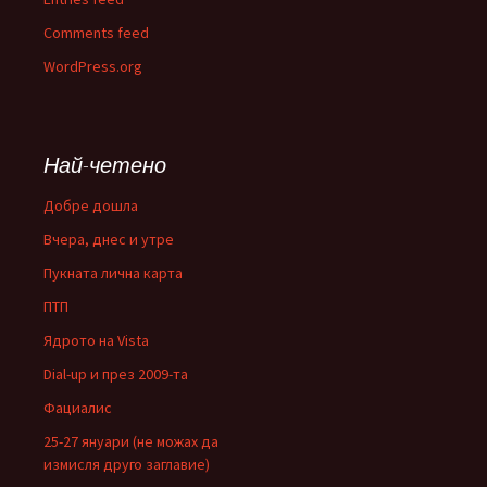
Comments feed
WordPress.org
Най-четено
Добре дошла
Вчера, днес и утре
Пукната лична карта
ПТП
Ядрото на Vista
Dial-up и през 2009-та
Фациалис
25-27 януари (не можах да
измисля друго заглавие)