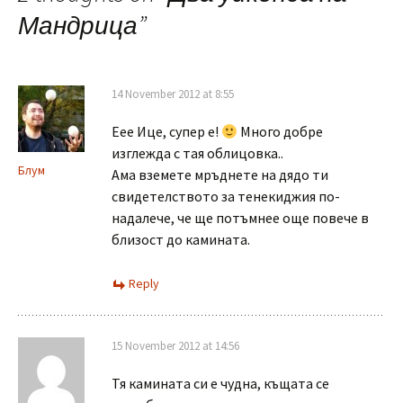
Мандрица
”
14 November 2012 at 8:55
Еее Ице, супер е!
Много добре
изглежда с тая облицовка..
Блум
Ама вземете мръднете на дядо ти
свидетелството за тенекиджия по-
надалече, че ще потъмнее още повече в
близост до камината.
Reply
15 November 2012 at 14:56
Тя камината си е чудна, къщата се