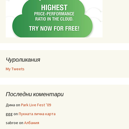
Чуроликания
My Tweets
Последни коментари
Дина
on
Park Live Fest ’09
ggg
on
Пукната лична карта
sabroe
on
Албания