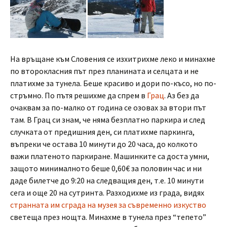
На връщане към Словения се изхитрихме леко и минахме
по второкласния път през планината и селцата и не
платихме за тунела. Беше красиво и дори по-късо, но по-
стръмно. По пътя решихме да спрем в
Грац
. Аз без да
очаквам за по-малко от година се озовах за втори път
там. В Грац си знам, че няма безплатно паркира и след
случката от предишния ден, си платихме паркинга,
въпреки че остава 10 минути до 20 часа, до колкото
важи платеното паркиране. Машинките са доста умни,
защото минималното беше 0,60€ за половин час и ни
даде билетче до 9:20 на следващия ден, т.е. 10 минути
сега и още 20 на сутринта. Разходихме из града, видях
странната им сграда на музея за съвременно изкуство
светеща през нощта. Минахме в тунела през “тепето”