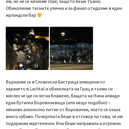
им, но не се качихме горе, защото беше тъмно.
Обиколихме тесните улички и за финал отидохме в един
ирландски бар
Върнахме се в Словенска Бистрица изморени от
карането в Lachtal и обиколката на Грац и тъкмо си
мислех че ще си легна блажено, бащата на Нина извади
една бутилка Боровичевица (или нещо подобно) –
някакво алкохолно питие от боровинки, което се оказа
много хубаво. Почерпката беше в отговор на това, че им
подарихме мартенички. Ина беше направила и огромни