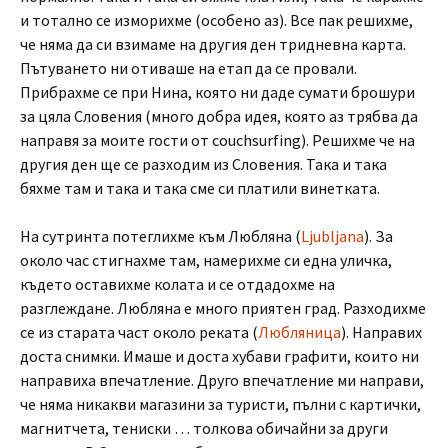
и тотално се изморихме (особено аз). Все пак решихме,
че няма да си взимаме на другия ден тридневна карта.
Пътуването ни отиваше на етап да се провали.
Прибрахме се при Нина, която ни даде сумати брошури
за цяла Словения (много добра идея, която аз трябва да
направя за моите гости от couchsurfing). Решихме че на
другия ден ще се разходим из Словения. Така и така
бяхме там и така и така сме си платили винетката.
На сутринта потеглихме към Любляна (
Ljubljana
). За
около час стигнахме там, намерихме си една уличка,
където оставихме колата и се отдадохме на
разглеждане. Любляна е много приятен град. Разходихме
се из старата част около реката (
Любляница
). Направих
доста снимки. Имаше и доста хубави графити, които ни
направиха впечатление. Друго впечатление ми направи,
че няма никакви магазини за туристи, пълни с картички,
магнитчета, тениски … толкова обичайни за други