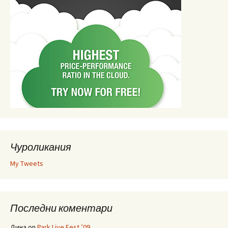
Чуроликания
My Tweets
Последни коментари
Дина
on
Park Live Fest ’09