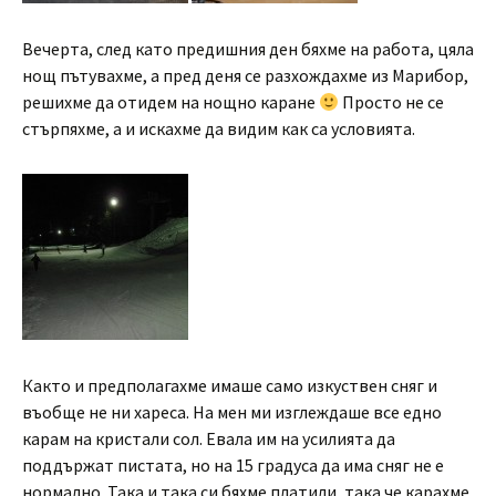
Вечерта, след като предишния ден бяхме на работа, цяла
нощ пътувахме, а пред деня се разхождахме из Марибор,
решихме да отидем на нощно каране
Просто не се
стърпяхме, а и искахме да видим как са условията.
Както и предполагахме имаше само изкуствен сняг и
въобще не ни хареса. На мен ми изглеждаше все едно
карам на кристали сол. Евала им на усилията да
поддържат пистата, но на 15 градуса да има сняг не е
нормално. Така и така си бяхме платили, така че карахме