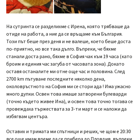
На сутринта се разделихме с Ирена, която трябваше да
отиде на работа, а ние да се връщаме към България.
Този път беше през деня и не валеше, което беше доста
по-приятно, но все така дълго. Въпреки, че бяхме
станали доста рано, бяхме в София чак към 19 часа (като
броим и единия час загуба от часовата зона). Докато
оставя останалите ми отне още час и половина. След
2700 km пътуване последните няколко дена,
околовръстното на София ми се стори ада ! Има ужасно
много дупки. Освен това имаше затворени булеварди
(точно където живее Ина), и освен това точно тогава се
провеждаха тържествата за 3-ти март и се наложи да
избягвам центъра.
Оставих и тримата ми спътници и реших, че щом е 20:30
все още имам време да се прибера до Пловдив, въпреки