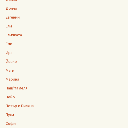
Дончо
Евгений
Ели
Еличката
Еми
Ира
Йовко
Маги
Марина
Наш’та леля
Пейо
Петър и Биляна
Пухи
Софи