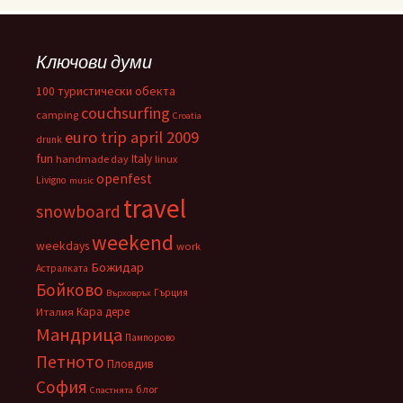
Ключови думи
100 туристически обекта
couchsurfing
camping
Croatia
euro trip april 2009
drunk
fun
Italy
handmade day
linux
openfest
Livigno
music
travel
snowboard
weekend
weekdays
work
Божидар
Астралката
Бойково
Гърция
Върховръх
Кара дере
Италия
Мандрица
Пампорово
Петното
Пловдив
София
блог
Спастнята