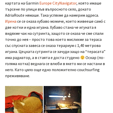
картата на Garmin
Europe CityNavigator
, която имаше
търсене по улици във въпросното село, докато
AdriaRoute нямаше. Така успяхме да намерим адреса.
Ирена
се се оказа хубаво момиче, което живееше самó с
две котки и една игуана. Хубаво стана че игуната я
видяхме чак на сутринта, защото се оказа че сме спали
точно до нея – просто това което мислихме за тераса
със спусната завеса се оказа терариум с 1,40 метрова
игуана. Цецката сутринта се зачуди защо на “терасата”
има радиатор, а в стаята е доста студено
Оскар (по-
голяма котка) веднага се влюби в якето ми се настани в
него. Като цяло още едно положително couchsurfing
преживяване.