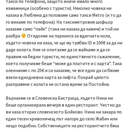
такси по телефона, защото иначе имало много
измамници (особено с туристи). Няколко човека ни
казаха в Любляна да ползваме само такси Metro (и то да
го викаме по телефона). На таксиметровия шофьор
казахме само “пайк” (така ни казаха да кажем) и той ни
разбра
Отидохме на паркинга за вдигнати коли,
където човека ни каза, че ще му трябва ID и 100€ за да ни
даде колата. Ние се опитахме да се вайкаме и да се
правим на бедни туристи, но единственото съжаление,
което получихме беше “може да платите и с карта”. Така
олекнахме с по 25€ и си казахме, че все едно да си бяхме
взели еднодневна карта за лифта. Покрай цялото
разправяне с колата не остана време за Постойна.
Върнахме се в Словенска Бистрица, където Нина ни
беше организирала вечеря в един ресторант. Честно да
ви каза открих словенското Бойково. Нина ни закара по
един тесен криволичещ път нагоре до село Жабич или
нещо подобно. Собствениците на ресторантчето бяха