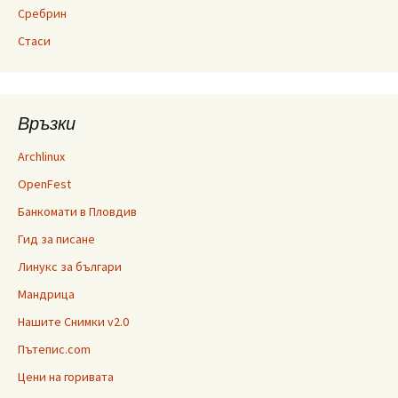
Сребрин
Стаси
Връзки
Archlinux
OpenFest
Банкомати в Пловдив
Гид за писане
Линукс за българи
Мандрица
Нашите Снимки v2.0
Пътепис.com
Цени на горивата