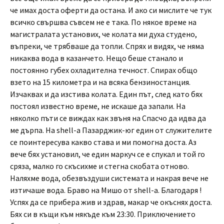
че имах доста оферти да остана. И ако си мислите че тук
всичко свършва съвсем не е така. По някое време на
магистралата установих, че колата ми духа студено,
въпреки, че трябваше да топли. Спрях и видях, че няма
никаква вода в казанчето. Нещо беше станало и
постоянно губех охладителна течност. Спирах общо
взето на 15 километра и на всяка бензиностанция.
Изчаквах и да изстива колата. Един път, след като бях
постоял известно време, не искаше да запали. На
няколко пъти се виждах как звъня на Спасчо да идва да
ме дърпа. На shell-а Пазарджик-юг един от служителите
се поинтересува какво става и ми помогна доста. Аз
вече бях установил, че един маркуч се е спукал и той го
сряза, малко го скъсихме и стегна скобата отново.
Наляхме вода, обезвъздуши системата и накрая вече не
изтичаше вода. Браво на Мишо от shell-а. Благодаря !
Успях да се прибера жив и здрав, макар че окъснях доста.
Бях си в къщи към някъде към 23:30. Приключението