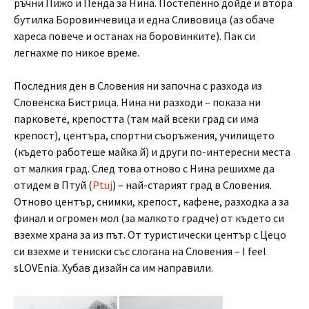
ръчни Пижо и Пенда за Нина. Постепенно дойде и втора
бутилка Боровинчевица и една Сливовица (аз обаче
хареса повече и останах на боровинките). Пак си
легнахме по никое време.
Последния ден в Словения ни започна с разхода из
Словенска Бистрица. Нина ни разходи – показа ни
парковете, крепостта (там май всеки град си има
крепост), центъра, спортни съоръжения, училището
(където работеше майка й) и други по-интересни места
от малкия град. След това отново с Нина решихме да
отидем в Птуй (
Ptuj
) – най-старият град в Словения.
Отново център, снимки, крепост, кафене, разходка а за
финал и огромен мол (за малкото градче) от където си
взехме храна за из път. От туристически център с Цецо
си взехме и тениски със слогана на Словения – I feel
sLOVEnia. Хубав дизайн са им направили.