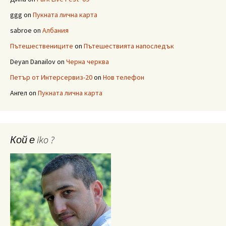
ggg
on
Пукната лична карта
sabroe
on
Албания
Пътешествениците
on
Пътешествията напоследък
Deyan Danailov
on
Черна черква
Петър от Интерсервиз-20
on
Нов телефон
Ангел
on
Пукната лична карта
Кой е iko ?