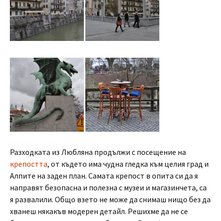
Разходката из Любляна продължи с посещение на
крепостта
, от където има чудна гледка към целия град и
Алпите на заден план. Самата крепост в опита си да я
направят безопасна и полезна с музеи и магазинчета, са
я развалили. Общо взето не може да снимаш нищо без да
хванеш някакъв модерен детайл. Решихме да не се