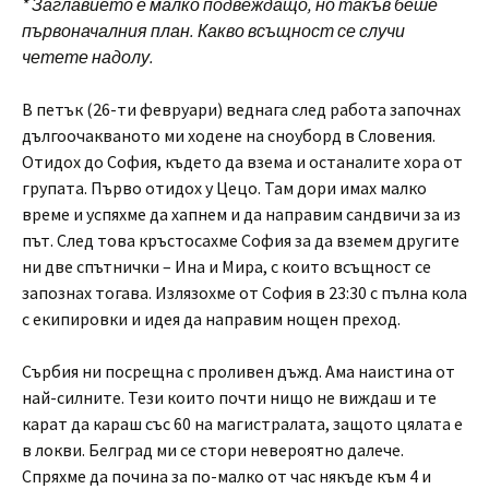
* Заглавието е малко подвеждащо, но такъв беше
първоначалния план. Какво всъщност се случи
четете надолу.
В петък (26-ти февруари) веднага след работа започнах
дългоочакваното ми ходене на сноуборд в Словения.
Отидох до София, където да взема и останалите хора от
групата. Първо отидох у Цецо. Там дори имах малко
време и успяхме да хапнем и да направим сандвичи за из
път. След това кръстосахме София за да вземем другите
ни две спътнички – Ина и Мира, с които всъщност се
запознах тогава. Излязохме от София в 23:30 с пълна кола
с екипировки и идея да направим нощен преход.
Сърбия ни посрещна с проливен дъжд. Ама наистина от
най-силните. Тези които почти нищо не виждаш и те
карат да караш със 60 на магистралата, защото цялата е
в локви. Белград ми се стори невероятно далече.
Спряхме да почина за по-малко от час някъде към 4 и