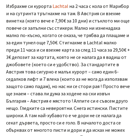
Избрахме си курорта
Lachtal
на 2 часа с кола от Марибор
и на сутринта тръгнахме на там. В Австрия си взехме
винетка (която вече е 7,90€ за 10 дни) и стъклото ми още
повече се запълни със стикери. Малко ни изненадаха
малко по-късно, когато се оказа, че трябва да плащаме и
за един тунел още 7,50€. Стигнахме в Lachtal малко
преди 11 часа и си взехме карта за след 11 часа за 29,50€ +
3€ депозит за картата, която не се налага да я вадиш от
джобовете (което си е удобство). За стандартите в
Австрия това сигурно е малък курорт – само един 6-
седалков лифт и 7 влека (които аз не мога да използвам
защото само падам), но нас ни се стори рая ! Просто вече
ще знаем – става ли дума за ходене на ски извън
България – Австрия е мястото ! Алпите си е съвсем друго
нещо. Гледките са невероятни. Снега истински. Пистите
широки. А там най-хубавото е че дори не се налага да
секат дървета, просто си е голо. В началото доста се
обърквах от многото писти и дори и да исках не можех