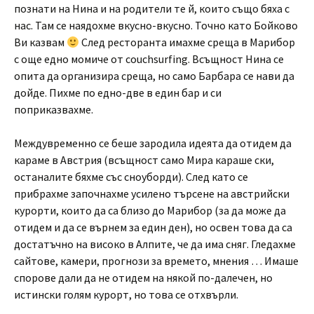
познати на Нина и на родители те й, които също бяха с
нас. Там се наядохме вкусно-вкусно. Точно като Бойково
Ви казвам
След ресторанта имахме среща в Марибор
с още едно момиче от couchsurfing. Всъщност Нина се
опита да организира среща, но само Барбара се нави да
дойде. Пихме по едно-две в един бар и си
поприказвахме.
Междувременно се беше зародила идеята да отидем да
караме в Австрия (всъщност само Мира караше ски,
останалите бяхме със сноуборди). След като се
прибрахме започнахме усилено търсене на австрийски
курорти, които да са близо до Марибор (за да може да
отидем и да се върнем за един ден), но освен това да са
достатъчно на високо в Алпите, че да има сняг. Гледахме
сайтове, камери, прогнози за времето, мнения … Имаше
спорове дали да не отидем на някой по-далечен, но
истински голям курорт, но това се отхвърли.