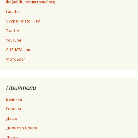
iko(на)drundrun(точка)org
Last.fm
Skype: hristo_iliev
Twitter
YouTube
СЦЕНАТА.com
ФотоБлог
Приятели
Ваничка
Гергана
Дафо
Димитър Цонев
Донка