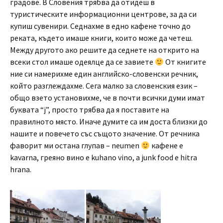
градове. В Словения трябва да отидеш в
туристическите информационни центрове, за да си
купиш сувенири. Седнахме в едно кафене точно до
реката, където имаше книги, които може да четеш.
Между другото ако решите да седнете на открито на
всеки стол имаше одеялце да се завиете
От книгите
ние си намерихме един английско-словенски речник,
който разглеждахме. Сега малко за словенския език –
общо взето установихме, че в почти всички думи имат
буквата “j”, просто трябва да я поставите на
правилното място. Иначе думите са им доста близки до
нашите и повечето със същото значение. От речника
фаворит ми остана глупав – neumen
кафене е
kavarna, греяно вино е kuhano vino, а junk food е hitra
hrana.