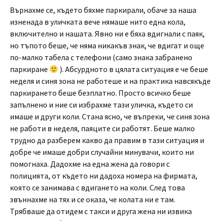
Върнахме се, където бяхме паркирали, обаче за наша
изненада в уличката вече нямаше нито една кола,
включително и нашата. Явно ни е бяха вдигнали с паяк,
но тъпото беше, че няма никакъв знак, че вдигат и още
по-малко табела с телефони (само знака забранено
паркиране
). Абсурдното в цялата ситуация е че беше
неделя и синя зона не работеше и на практика навсякъде
паркирането беше безплатно. Просто всичко беше
запълнено и ние си избрахме тази уличка, където си
имаше и други коли. Стана ясно, че въпреки, че синя зона
не работи в неделя, паяците си работят. Беше малко
трудно да разберем какво да правим в тази ситуация и
добре че имаше добри случайни минувачи, които ни
помогнаха. Дадохме на една жена да говори с
полицията, от където ни дадоха номера на фирмата,
която се занимава с вдигането на коли. След това
звъннахме на тях и се оказа, че колата ни е там.
Трябваше да отидем с такси и друга жена ни извика