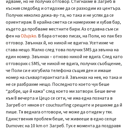
идваме, но не получих отговор. Стигнахме в Загреб в
късния следобед и отидохме да се разходим из центъра.
Получих няколко дежа-ву-та, но така и не успях да се
ориентирам. В крайна сметка си намерихме и хубав бар,
където да пробваме местните бири. Аз отдавна съм си
фен на
Ožujsko
. В бара отново писах, на Поли, но пак без
отговор. Звъннах й, но никой не вдигна. Усетихме че
става нещо. Малко след това получих SMS да звънна на
един номер. Звъннах – отново никой не вдига. След като
отговорих с SMS, че никой не вдига, получих съобщение,
че Поли си е изгубила телефона същия ден и имаше
номер на съквартирантката й. Звъннах на нея, но така и
не се разбрахме нещо. Последното което чух беше
“добре, ще й кажа” след което ми затвори. Беше вече
към 8 вечерта и Цецо се сети, че има една позната в
Загреб от някоя от couchsurfing срещите и решихме да й
пише. Тя веднага отговори, че може да отидем у тях.
Единствения проблем беше, че живееше в едно селце
Dumovec на 10 km от Загреб. Тук е момента да поздравя