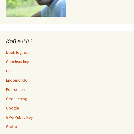
Кой е Ik0 ?
book-log.net
Couchsurfing
CV
Endomondo
Foursquare
Geocaching
Google+
GPG Public key
Grabo