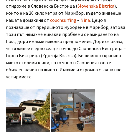
отидохме в Словенска Бистрица (
Slovenska Bistrica
),
който е на 20 километра от Марибор, където живееше
нашата домакиня от
couchsurfing
–
Nina
. Цецо я
познаваше от предишното му ходене в Марибор, затова
този път нямахме никакви проблеми с намирането на
host, дори имахме няколко предложения. Дори се оказа,
че тя живее в едно селце точно до Словенска Бистрица –
Горна Бистрица (Zgornja Bistrica). Беше много красиво
място с големи къщи, като явно в Словения това е
обичаен начин на живот. Имахме и огромна стая за нас
четиримата.