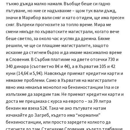
тъкмо дъжда малко намаля. Въобще беше си гадно
пътуване, но ние се надъхвахме – щом тук вали дъжд,
значи в Марибор вали сняг и като отидем, ще има пресен
сняг. Въпреки прогнозите за топло време. Мира ме
смени някъде по хърватските магистрали, когато вече
беше светло, за около час и успях да дремна. Бяхме
решили, че ще си плащаме магистралите, защото
искахме да стигнем бързо и да имаме максимално време
в Словения. В Сърбия платихме на двете отсечки 730 и
340 динара (съответно 8€ и 4€), а в Хърватия 105 и 42
куни (14,6€ и 5,9€). Навсякъде приемат кредитни карти и
нямахме проблеми. Само в Хърватия на магистралите
явно има някакъв монопол на бензиностанции Ina и се
излъгахме да заредим там. Не приемат кредитни карти и
доста ме прецакаха с курса на еврото – за 39 литра
бензин ми взеха 52€. Така че ако пътувате натам
изчакайте до Загреб, където има “нормални”
бензиностанции, или просто заредете колкото да
стигнете до там. Стигнахме Словения, където трябваше