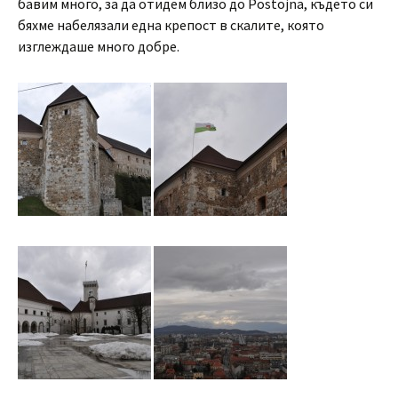
бавим много, за да отидем близо до Postojna, където си
бяхме набелязали една крепост в скалите, която
изглеждаше много добре.