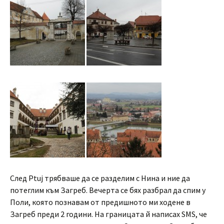
След Ptuj трябваше да се разделим с Нина и ние да
потеглим към Загреб. Вечерта се бях разбрал да спим у
Поли, която познавам от предишното ми ходене в
Загреб преди 2 години. На границата й написах SMS, че