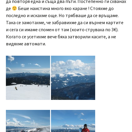
да повторя една и съща два пъти. Постепенно ги схванах
де
Беше наистина много яко каране ! Стояхме до
последно и искахме още. Но трябваше да се връщаме.
Така се замотахме, че забравихме да си върнем картите
и сега си имаме спомен от там (които струваха по 3€).
Когато се усетихме вече бяха затворили касите, а не
видяхме автомати.