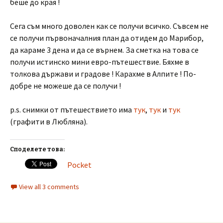
беше до края !
Сега съм много доволен как се получи всичко. Съвсем не
се получи първоначалния план да отидем до Марибор,
да караме 3 дена и да се върнем. За сметка на това се
получи истинско мини евро-пътешествие. Бяхме в
толкова държави и градове ! Карахме в Алпите ! По-
добре не можеше да се получи !
p.s. снимки от пътешествието има
тук
,
тук
и
тук
(графити в Любляна).
Споделете това:
Pocket
View all 3 comments