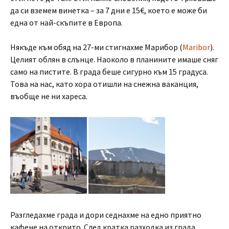
да си вземем винетка – за 7 дни е 15€, което е може би
една от най-скъпите в Европа.
Някъде към обяд на 27-ми стигнахме Марибор (
Maribor
).
Целият облян в слънце. Наоколо в планините имаше сняг
само на пистите. В града беше сигурно към 15 градуса.
Това на нас, като хора отишли на снежна ваканция,
въобще не ни хареса.
Разгледахме града и дори седнахме на едно приятно
кафене на открито. След кратка разходка из града