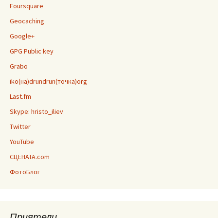
Foursquare
Geocaching
Google+
GPG Public key
Grabo
iko(на)drundrun(точка)org
Last.fm
Skype: hristo_iliev
Twitter
YouTube
СЦЕНАТА.com
ФотоБлог
Приятели