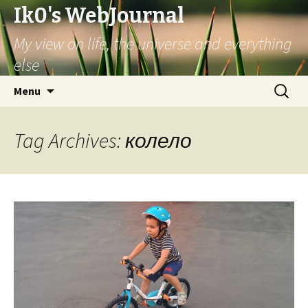
Ik0's WebJournal
My view on life, the universe and everything
else
Skip
Search
Menu
to
for:
content
Tag Archives: колело