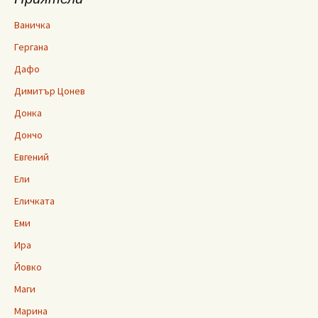
Ваничка
Гергана
Дафо
Димитър Цонев
Донка
Дончо
Евгений
Ели
Еличката
Еми
Ира
Йовко
Маги
Марина