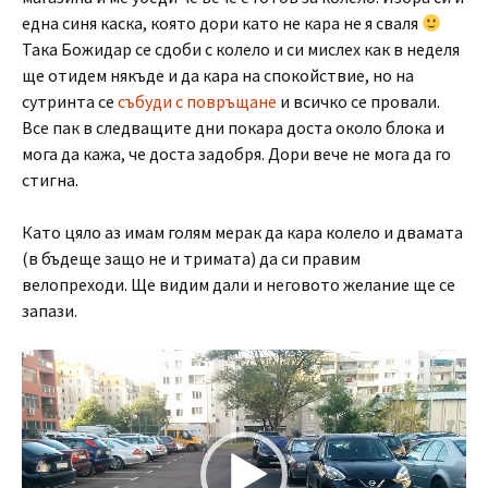
една синя каска, която дори като не кара не я сваля
Така Божидар се сдоби с колело и си мислех как в неделя
ще отидем някъде и да кара на спокойствие, но на
сутринта се
събуди с повръщане
и всичко се провали.
Все пак в следващите дни покара доста около блока и
мога да кажа, че доста задобря. Дори вече не мога да го
стигна.
Като цяло аз имам голям мерак да кара колело и двамата
(в бъдеще защо не и тримата) да си правим
велопреходи. Ще видим дали и неговото желание ще се
запази.
Video
Player