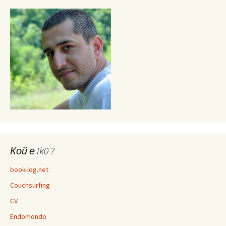
Кой е Ik0 ?
book-log.net
Couchsurfing
CV
Endomondo