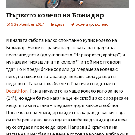
Първото колело на Божидар
6 September 2017
Деца
Божидар
,
колело
Миналата събота малко спонтанно купих колело на
Божидар. Бяхме в Тракия на детската площадка за
велосипедисти (до училището “Черноризец храбър”) и
му казвам “искаш ли и ти колело?” и той ми отговори
“да”. То и преди бяхме ходили да гледаме за колела с
него, но някак си тогава още нямаше сила да върти
педалите. Така и така бяхме в Тракия и отидохме в
Decathlon
. Там в началото нямаше колело като за него
(14″), но един батко каза че ще ни сглоби ако си харесаме
нещо и така и стана – гледахме дори как се сглобява.
После казах на Божидар хайде сега карай до каските да
си избереш една, като идеята ми беше да видя дали вече
му се отдава повече да кара. Направи 2 кръгчета на
магазина и ме убеди че вече е готов за колело. Избра си и