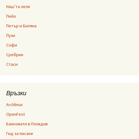
Наш’та леля
Пейо
Петър и Биляна
Пухи
Софи
Сребрин
Стаси
Връзки
Archlinux
OpenFest
Банкомати в Пловдив
Гид за писане