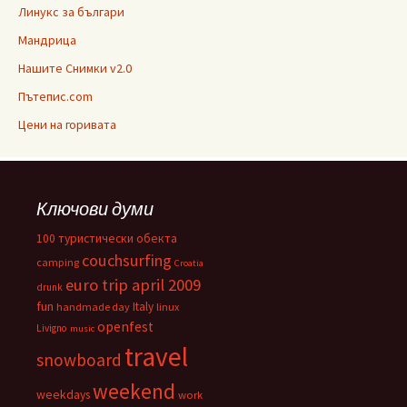
Линукс за българи
Мандрица
Нашите Снимки v2.0
Пътепис.com
Цени на горивата
Ключови думи
100 туристически обекта
couchsurfing
camping
Croatia
euro trip april 2009
drunk
fun
Italy
handmade day
linux
openfest
Livigno
music
travel
snowboard
weekend
weekdays
work