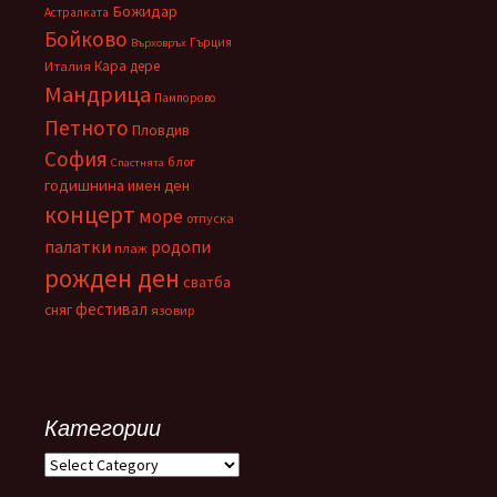
Божидар
Астралката
Бойково
Гърция
Върховръх
Кара дере
Италия
Мандрица
Пампорово
Петното
Пловдив
София
блог
Спастнята
годишнина
имен ден
концерт
море
отпуска
палатки
родопи
плаж
рожден ден
сватба
фестивал
сняг
язовир
Категории
Категории