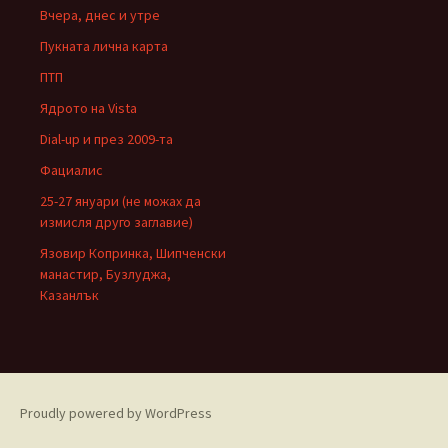
Вчера, днес и утре
Пукната лична карта
ПТП
Ядрото на Vista
Dial-up и през 2009-та
Фациалис
25-27 януари (не можах да
измисля друго заглавие)
Язовир Копринка, Шипченски
манастир, Бузлуджа,
Казанлък
Proudly powered by WordPress