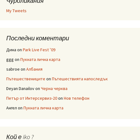
Чуроликания
My Tweets
Последни коментари
Дина
on
Park Live Fest ’09
ggg
on
Пукната лична карта
sabroe
on
Албания
Пътешествениците
on
Пътешествията напоследък
Deyan Danailov
on
Черна черква
Петър от Интерсервиз-20
on
Нов телефон
Ангел
on
Пукната лична карта
Кой е iko ?