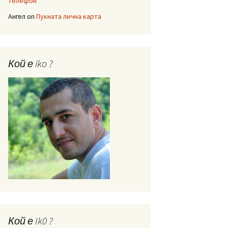
телефон
Ангел
on
Пукната лична карта
Кой е iko ?
Кой е Ik0 ?