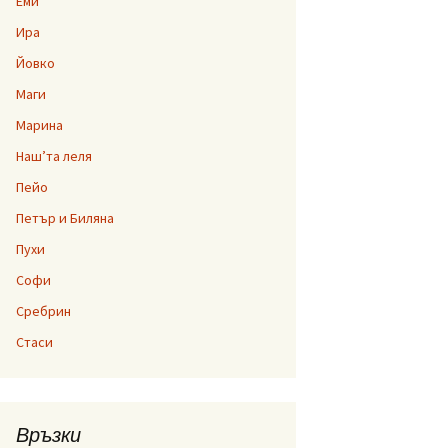
Еми
Ира
Йовко
Маги
Марина
Наш’та леля
Пейо
Петър и Биляна
Пухи
Софи
Сребрин
Стаси
Връзки