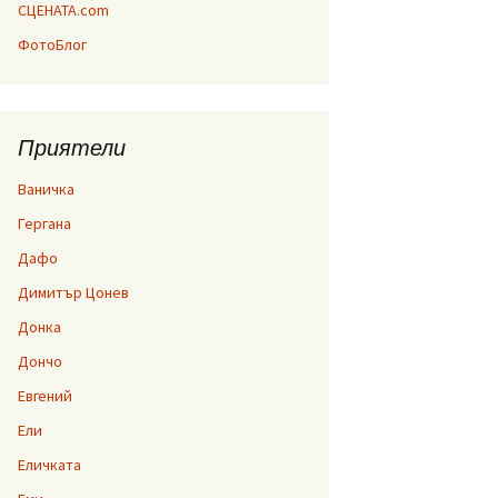
СЦЕНАТА.com
ФотоБлог
Приятели
Ваничка
Гергана
Дафо
Димитър Цонев
Донка
Дончо
Евгений
Ели
Еличката