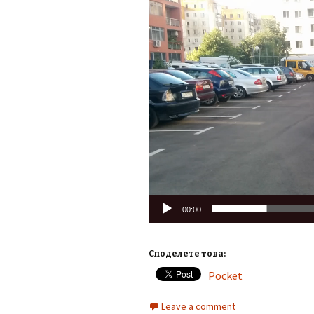
Player
00:00
Споделете това:
Pocket
Leave a comment