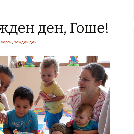
жден ден, Гоше!
Георги
,
рожден ден