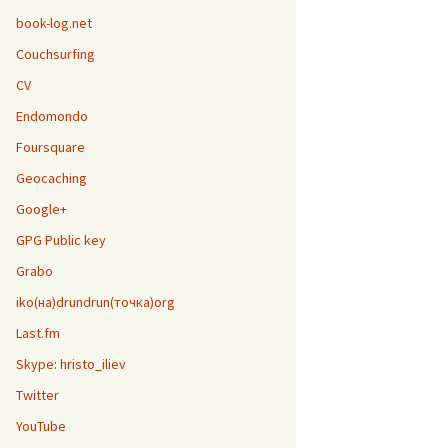
book-log.net
Couchsurfing
CV
Endomondo
Foursquare
Geocaching
Google+
GPG Public key
Grabo
iko(на)drundrun(точка)org
Last.fm
Skype: hristo_iliev
Twitter
YouTube