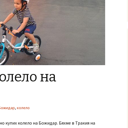
олело на
Божидар
,
колело
о купих колело на Божидар. Бяхме в Тракия на