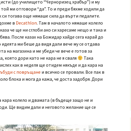
исти (до училището “Черноризец храбър”) и му
 той ми отговори “да”. То и преди бяхме ходили да
ак си тогава още нямаше сила да върти педалите.
идохме в
Decathlon
. Там в началото нямаше колело
 каза че ще ни сглоби ако си харесаме нещо и така и
обява. После казах на Божидар хайде сега карай до
о идеята ми беше да видя дали вече му се отдава
та на магазина и ме убеди че вече е готов за
ка, която дори като не кара не я сваля
Така
ислех как в неделя ще отидем някъде и да кара на
събуди с повръщане
и всичко се провали. Все пак в
ло блока и мога да кажа, че доста задобря. Дори
а кара колело и двамата (в бъдеще защо не и
оди. Ще видим дали и неговото желание ще се