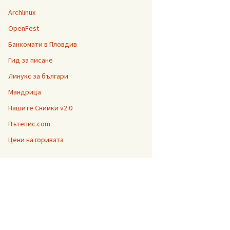
Archlinux
OpenFest
Банкомати в Пловдив
Гид за писане
Линукс за българи
Мандрица
Нашите Снимки v2.0
Пътепис.com
Цени на горивата