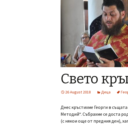
Свето кръ
26 August 2018
Деца
Гео
Днес кръстихме Георги в същата
Методий“. Събрахме се доста род
(с някои още от предния ден), х