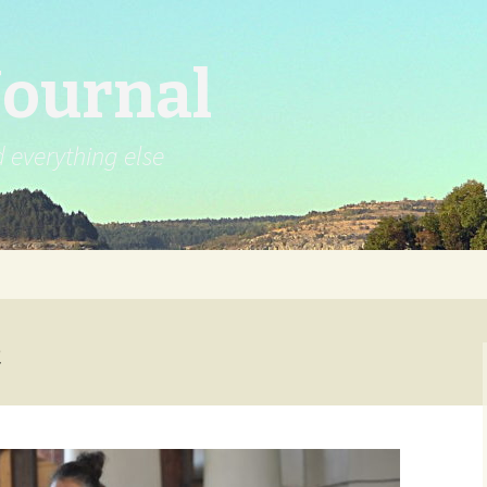
Journal
d everything else
а