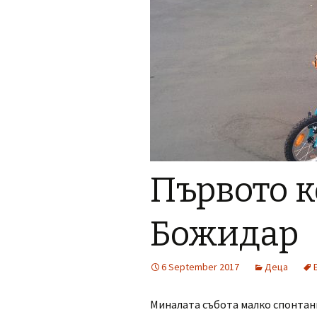
Първото к
Божидар
6 September 2017
Деца
Миналата събота малко спонтанн