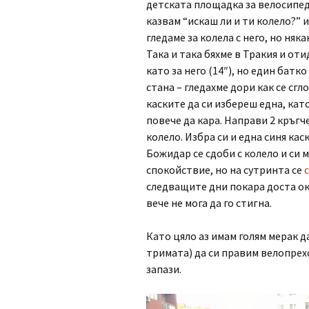
детската площадка за велосипед
казвам “искаш ли и ти колело?” и
гледаме за колела с него, но няк
Така и така бяхме в Тракия и от
като за него (14″), но един батко
стана – гледахме дори как се сгл
каските да си избереш една, кат
повече да кара. Направи 2 кръгче
колело. Избра си и една синя кас
Божидар се сдоби с колело и си м
спокойствие, но на сутринта се
следващите дни покара доста око
вече не мога да го стигна.
Като цяло аз имам голям мерак д
тримата) да си правим велопрех
запази.
Video