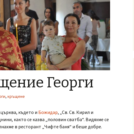
щение Георги
рги
,
кръщене
 църква, където и
Божидар
, „Св. Св. Кирил и
нини, както се казва „половин сватба“. Видяхме се
апнахме в ресторант „Чифте баня“ и беше добре.