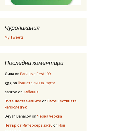
Чуроликания
My Tweets
Последни коментари
Дина
on
Park Live Fest ’09
ggg
on
Пукната лична карта
sabroe
on
Албания
Пътешествениците
on
Пътешествията
напоследък
Deyan Danailov
on
Черна черква
Петър от Интерсервиз-20
on
Нов