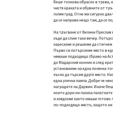
беше толкова обрасло в трева, н
чистя краката и обувките от тръ
голям град. Отне ми сигурно два 
да се направи нещо там, да се п
На тръгване от Велики Преслав 
къде да спим тази вечер. Потърс
харесахме и решихме да стигнем 
Първо си потърсихме място в едн
нямаше подходящо (браво на Аст
до Мадарския конник и след крат
установихме на една полянка то
късно да търсим друго място. Н
една улична лампа. Добре че няко
наградите на Дарвин. Иначе беш
които дори ни пазиха палатките
и изядохме както имаше готово.
по-подходящо място, защото ни 