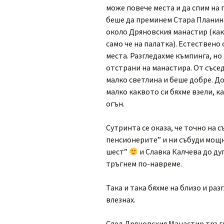
може повече места и да спим на 
беше да преминем Стара Планина 
около Дряновския манастир (ка
само че на палатка). Естествено
места. Разгледахме къмпинга, но 
отстрани на манастира. От съсе
малко светлина и беше добре. Д
малко каквото си бяхме взели, к
огън.
Сутринта се оказа, че точно на 
пенсионерите” и ни събуди мощ
шест”
и Славка Калчева до дуп
тръгнем по-навреме.
Така и така бяхме на близо и раз
влезнах.
След Дряновския Манастир тръг