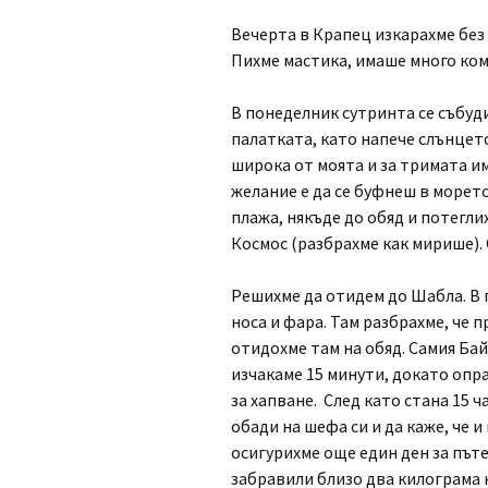
Вечерта в Крапец изкарахме без 
Пихме мастика, имаше много ко
В понеделник сутринта се събуди
палатката, като напече слънцето
широка от моята и за тримата и
желание е да се буфнеш в морет
плажа, някъде до обяд и потегл
Космос (разбрахме как мирише).
Решихме да отидем до Шабла. В 
носа и фара. Там разбрахме, че 
отидохме там на обяд. Самия Ба
изчакаме 15 минути, докато опра
за хапване. След като стана 15 ч
обади на шефа си и да каже, че и
осигурихме още един ден за път
забравили близо два килограма 