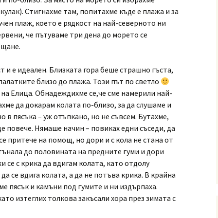
улак). Стигнахме там, попитахме къде е плажа и за
чен плаж, което е рядкост на най-северното ни
рвени, че пътуваме три дена до морето се
ещане.
 и е идеален. Близката гора беше страшно гъста,
палатките близо до плажа. Този път по светло
на Елица. Обнадеждихме се,че сме намерили най-
хме да докарам колата по-близо, за да слушаме и
о в пясъка – уж отъпкано, но не съвсем. Бутахме,
ще повече. Нямаше начин – повиках едни съседи, да
се притече на помощ, но дори и с кола не стана от
тънала до половината на предните гуми и дори
и се с крика да вдигам колата, като отдолу
да се вдига колата, а да не потъва крика. В крайна
ме пясък и камъни под гумите и ни издърпаха.
 като изтеглих толкова закъсали хора през зимата с