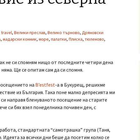
travel
,
Велики преслав
,
Велико търново
,
Дряновски
а
,
мадарски конник
,
море
,
палатки
,
Плиска
,
тюленово
,
как не си спомням нищо от последните четири дена
о няма. Ще се опитам сам да си спомня.
 посещението на
B’estfest
-а в Букурещ, решихме
ествие из България. Така поне малко депресията ми
а си направя бленуваното посещение на старите
ече си бях взел понеделника почивен ден, с
 работа, стандартната “самотрашка” група (Таня,
ер. Идеята за всички дни беше да посетим колко се