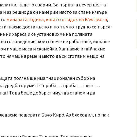
палатки, където сварим. За първата вечер целта
и аз реших да си намерим място за спане някъде
кто
миналата година, когато отидох на B’estival-а
,
 стигнахме доста късно и по тъмно трудно се търсят
не ни хареса и се установихме на поляната
дното заведение, което вече не работеше, идваше
ори имаше маса и скамейки. Хапнахме и пийнахме
ато нямаше време и място да си сготвим нещо на
същата поляна ще има “национален събор на
на уредба с думите “проба … проба … шест …
ка ! Това беше добър стимул да станем и да
гледахме пещерата Бачо Киро. Аз бях ходил, но пак
нахме към Велико Търново. Там посетихме