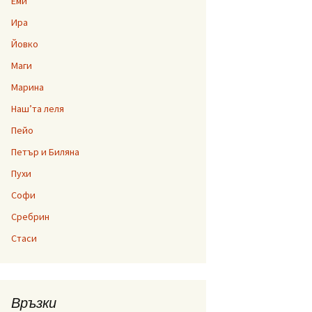
Еми
Ира
Йовко
Маги
Марина
Наш’та леля
Пейо
Петър и Биляна
Пухи
Софи
Сребрин
Стаси
Връзки