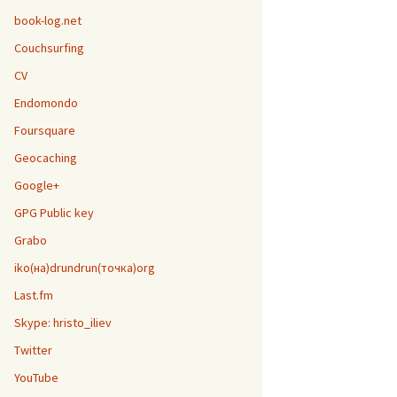
book-log.net
Couchsurfing
CV
Endomondo
Foursquare
Geocaching
Google+
GPG Public key
Grabo
iko(на)drundrun(точка)org
Last.fm
Skype: hristo_iliev
Twitter
YouTube