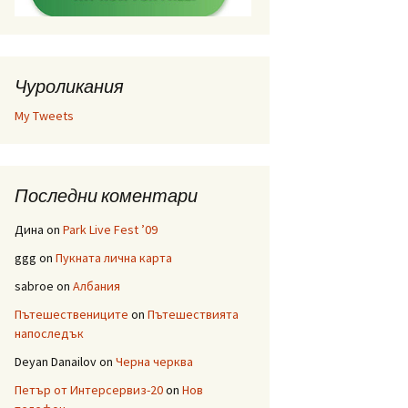
Чуроликания
My Tweets
Последни коментари
Дина
on
Park Live Fest ’09
ggg
on
Пукната лична карта
sabroe
on
Албания
Пътешествениците
on
Пътешествията
напоследък
Deyan Danailov
on
Черна черква
Петър от Интерсервиз-20
on
Нов