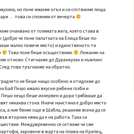
музика, но поне имахме огън и си сготвихме леща.
мари … това си спомням от вечерта
хме очаквано от голямата жега, която става в
 (добре че поне палатката на Елица беше по-
маше малко повече място) и единственото ти
о
Това поне беше осъществимо
Лежахме на
ихме отново. Стигнахме до Дуранкулак и къмпинг
 След това тръгнахме на обратно.
градчето не беше нищо особено и отидохме до
при Бай Пешо имало вкусни рибени гозби и
й Пешо нещо беше изнервен и дори трябваше да
вят някаква стока. Иначе наистина е добро място
аса, а ние бяхме още в Шабла, решихме всеки да се
 във вторник няма да е на работа. Така си
ешествие. Междувременно се сетихме че сме
картофи, заровени в жарта на плажа на Крапец,