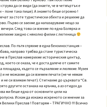
 струва да се види (да знаете, че в четвъртък е
 – поне така пише). А знамето беше огромно !
печат за стоте туристически обекта и решихме да
ово. Първо се заехме да напазаруваме нещо за
 вечери. След това си взехме по една Болярка и
и изпихме заедно с няколко филии с лютеница
слав. По пътя спряхме в една бензиностанция –
абава, направо трябва да стане туристическа
аче в Преслав намерихме историческия център,
д, което се оказа, че е доста далече от самите
а площадка, където се пързаляхме и люляхме. Музея
) и не можахме да си вземем печати (не че нямам
 и не си взимам печат). Стигнахме до църквата “Св.
оято другите останаха на кръчма, а аз отидох да
ова ми беше една от основните цели на
ропусна. Искам да изкажа искреното си мнение за
 Велики Преслав ! Повтарям – ТРАГИЧНО !!! Всичко