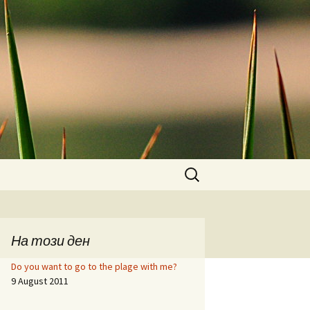
Search
for:
На този ден
Do you want to go to the plage with me?
9 August 2011