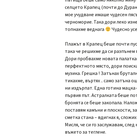
селцето Крапец (почти до Дуранк
мое учудване имаше чудесен пясъ
черноморие. Така дори леко изне
топнахме веднага
Чудесно ус
Плажът в Крапец беше почти пуст
така че решихме да си разпънем 
Дори пробвахме новата палатка 
перфектното място, дори поиска
музика. Грешка ! Затънах бруталн
тикахме, въртях .. само затъна о
ни издърпат. Една готина мацка 
първия път. Астралката беше по
бронята се беше закопала. Налож
поставям камъни и плоскости, за 
сметка стана – вдигнах я, сложих
Мисля, че си го заслужавам, след
въжето за теглене.