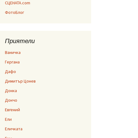
СЦЕНАТА.com
ФотоБлог
Приятели
Ваничка
Гергана
Дафо
Димитър Цонев
Донка
Дончо
Евгений
Ели
Еличката