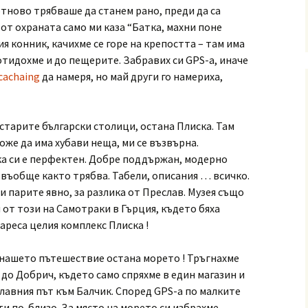
тново трябваше да станем рано, преди да са
от охраната само ми каза “Батка, махни поне
я конник, качихме се горе на крепостта – там има
 отидохме и до пещерите. Забравих си GPS-а, иначе
cachaing
да намеря, но май други го намериха,
старите български столици, остана Плиска. Там
оже да има хубави неща, ми се възвърна.
ка си е перфектен. Добре поддържан, модерно
въобще както трябва. Табели, описания … всичко.
и парите явно, за разлика от Преслав. Музея също
 от този на Самотраки в Гърция, където бяха
ареса целия комплекс Плиска !
 нашето пътешествие остана морето ! Тръгнахме
до Добрич, където само спряхме в един магазин и
лавния път към Балчик. Според GPS-а по малките
и по-близо. За място на морето си избрахме