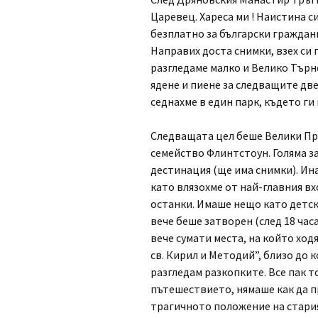
Царевец. Хареса ми ! Наистина си
безплатно за български граждани
Направих доста снимки, взех си 
разгледаме малко и Велико Търн
ядене и пиене за следващите две
седнахме в един парк, където г
Следващата цел беше Велики Пре
семейство Флинтстоун. Голяма з
дестинация (ще има снимки). Ин
като влязохме от най-главния вхо
останки. Имаше нещо като детск
вече беше затворен (след 18 часа
вече сумати места, на който ходя
св. Кирил и Методий”, близо до к
разгледам разкопките. Все пак т
пътешествието, нямаше как да п
трагичното положение на стария