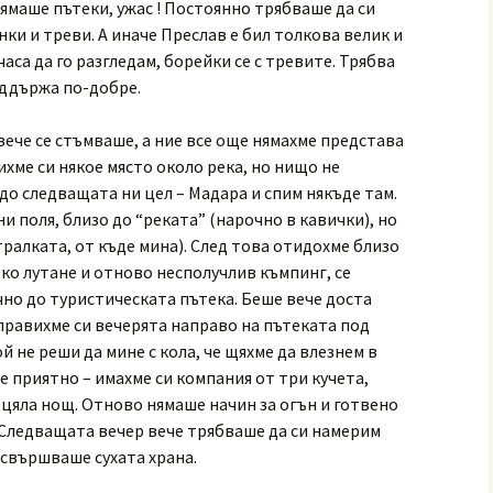
ямаше пътеки, ужас ! Постоянно трябваше да си
нки и треви. А иначе Преслав е бил толкова велик и
часа да го разгледам, борейки се с тревите. Трябва
оддържа по-добре.
вече се стъмваше, а ние все още нямахме представа
ихме си някое място около река, но нищо не
до следващата ни цел – Мадара и спим някъде там.
и поля, близо до “реката” (нарочно в кавички), но
ралката, от къде мина). След това отидохме близо
ко лутане и отново несполучлив къмпинг, се
чно до туристическата пътека. Беше вече доста
аправихме си вечерята направо на пътеката под
й не реши да мине с кола, че щяхме да влезнем в
е приятно – имахме си компания от три кучета,
 цяла нощ. Отново нямаше начин за огън и готвено
 Следващата вечер вече трябваше да си намерим
свършваше сухата храна.