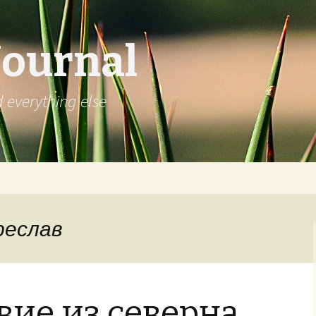
Journal
d everything else
преслав
ие из северна