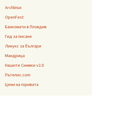
Archlinux
OpenFest
Банкомати в Пловдив
Гид за писане
Линукс за българи
Мандрица
Нашите Снимки v2.0
Пътепис.com
Цени на горивата