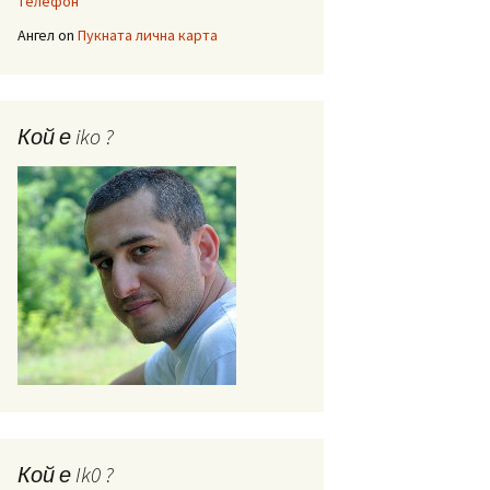
телефон
Ангел
on
Пукната лична карта
Кой е iko ?
Кой е Ik0 ?