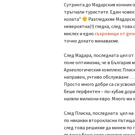
Сутринта до Мадарския конник о
тръгнали туристите. Един човек 
колата”
Разгледахме Мадарски
невероятна(!) гледка, след това
мислех и едно
съкровище от geo
точно докато минавахме.
След Мадара, последната цел от 
поне оптимизма, че в България м
Археологическия комплекс Плис
направен, учтиво обслужване … 
Просто много добре са си усвоил
беше перфектен – по-хубав дори
наляли милиони евро. Много ми х
След Плиска, последната цел на
по някакви второкласни пътища 
след това решихме да минем по г
пътища беше само няколко минут