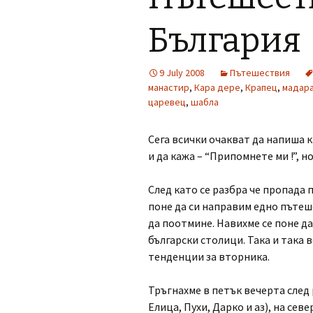
България
9 July 2008
Пътешествия
манастир
,
Кара дере
,
Крапец
,
мадар
царевец
,
шабла
Сега всички очакват да напиша 
и да кажа – “Припомнете ми !”, н
След като се разбра че пропада
поне да си направим едно пътеш
да поотмине. Навихме се поне д
български столици. Така и така в
тенденции за вторника.
Тръгнахме в петък вечерта след
Елица, Пухи, Дарко и аз), на сев