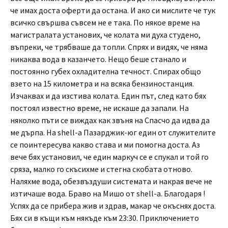
че имах доста оферти да остана. И ако си мислите че тук
всичко свършва съвсем не е така. По някое време на
магистралата установих, че колата ми духа студено,
въпреки, че трябваше да топли. Спрях и видях, че няма
никаква вода в казанчето. Нещо беше станало и
постоянно губех охладителна течност. Спирах общо
взето на 15 километра и на всяка бензиностанция.
Изчаквах и да изстива колата. Един път, след като бях
постоял известно време, не искаше да запали. На
няколко пъти се виждах как звъня на Спасчо да идва да
ме дърпа. На shell-а Пазарджик-юг един от служителите
се поинтересува какво става и ми помогна доста. Аз
вече бях установил, че един маркуч се е спукал и той го
сряза, малко го скъсихме и стегна скобата отново.
Наляхме вода, обезвъздуши системата и накрая вече не
изтичаше вода. Браво на Мишо от shell-а. Благодаря !
Успях да се прибера жив и здрав, макар че окъснях доста.
Бях си в къщи към някъде към 23:30. Приключението