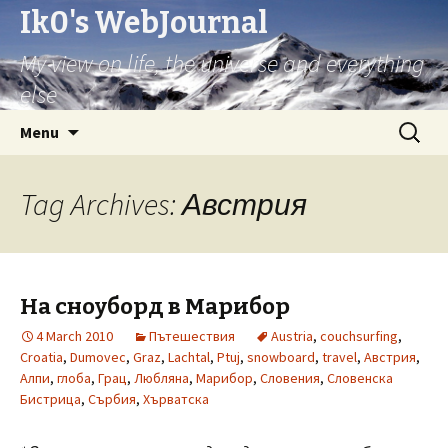
Ik0's WebJournal
My view on life, the universe and everything
else
Skip
Search
Menu
to
for:
content
Tag Archives: Австрия
На сноуборд в Марибор
4 March 2010
Пътешествия
Austria
,
couchsurfing
,
Croatia
,
Dumovec
,
Graz
,
Lachtal
,
Ptuj
,
snowboard
,
travel
,
Австрия
,
Алпи
,
глоба
,
Грац
,
Любляна
,
Марибор
,
Словения
,
Словенска
Бистрица
,
Сърбия
,
Хърватска