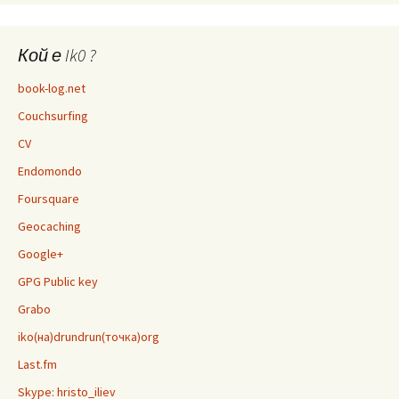
Кой е Ik0 ?
book-log.net
Couchsurfing
CV
Endomondo
Foursquare
Geocaching
Google+
GPG Public key
Grabo
iko(на)drundrun(точка)org
Last.fm
Skype: hristo_iliev