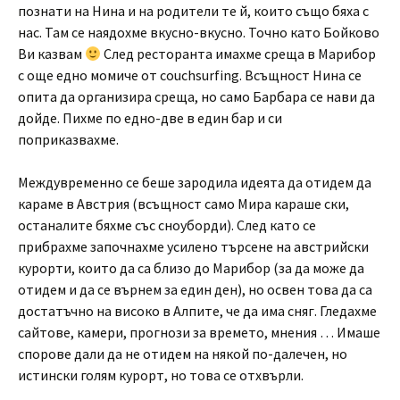
познати на Нина и на родители те й, които също бяха с
нас. Там се наядохме вкусно-вкусно. Точно като Бойково
Ви казвам
След ресторанта имахме среща в Марибор
с още едно момиче от couchsurfing. Всъщност Нина се
опита да организира среща, но само Барбара се нави да
дойде. Пихме по едно-две в един бар и си
поприказвахме.
Междувременно се беше зародила идеята да отидем да
караме в Австрия (всъщност само Мира караше ски,
останалите бяхме със сноуборди). След като се
прибрахме започнахме усилено търсене на австрийски
курорти, които да са близо до Марибор (за да може да
отидем и да се върнем за един ден), но освен това да са
достатъчно на високо в Алпите, че да има сняг. Гледахме
сайтове, камери, прогнози за времето, мнения … Имаше
спорове дали да не отидем на някой по-далечен, но
истински голям курорт, но това се отхвърли.