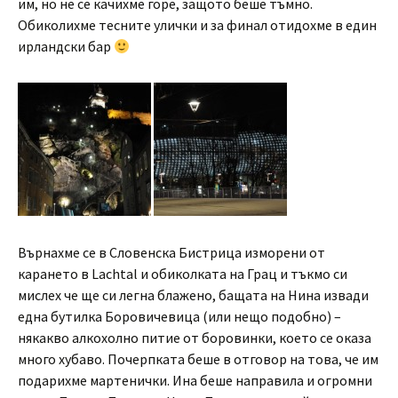
им, но не се качихме горе, защото беше тъмно.
Обиколихме тесните улички и за финал отидохме в един
ирландски бар
Върнахме се в Словенска Бистрица изморени от
карането в Lachtal и обиколката на Грац и тъкмо си
мислех че ще си легна блажено, бащата на Нина извади
една бутилка Боровичевица (или нещо подобно) –
някакво алкохолно питие от боровинки, което се оказа
много хубаво. Почерпката беше в отговор на това, че им
подарихме мартенички. Ина беше направила и огромни