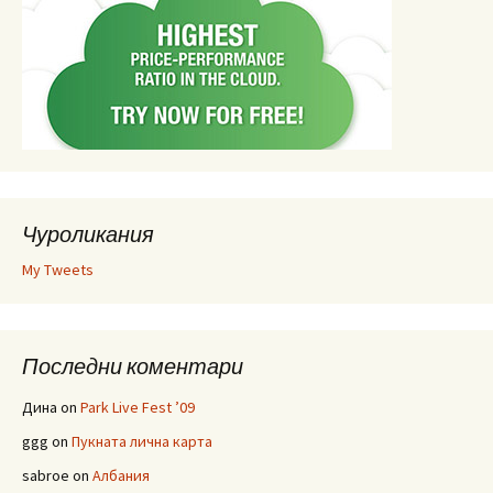
Чуроликания
My Tweets
Последни коментари
Дина
on
Park Live Fest ’09
ggg
on
Пукната лична карта
sabroe
on
Албания