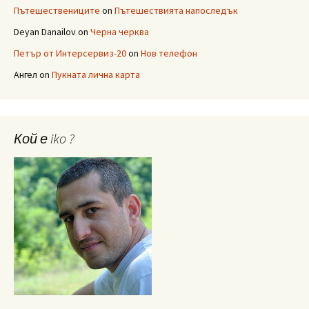
Пътешествениците
on
Пътешествията напоследък
Deyan Danailov
on
Черна черква
Петър от Интерсервиз-20
on
Нов телефон
Ангел
on
Пукната лична карта
Кой е iko ?