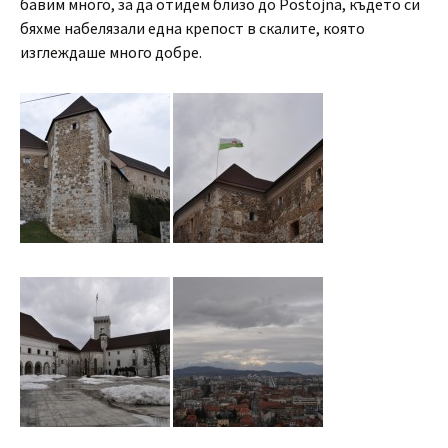
бавим много, за да отидем близо до Postojna, където си
бяхме набелязали една крепост в скалите, която
изглеждаше много добре.