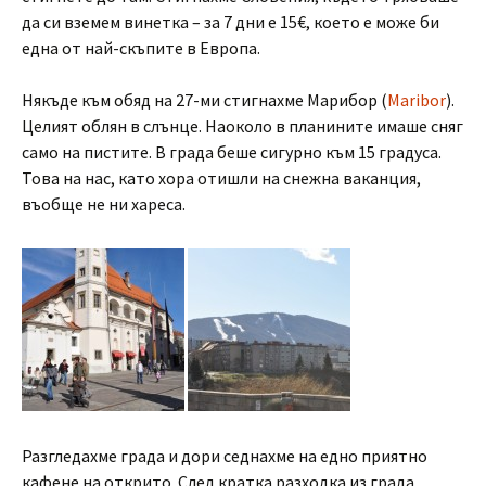
да си вземем винетка – за 7 дни е 15€, което е може би
една от най-скъпите в Европа.
Някъде към обяд на 27-ми стигнахме Марибор (
Maribor
).
Целият облян в слънце. Наоколо в планините имаше сняг
само на пистите. В града беше сигурно към 15 градуса.
Това на нас, като хора отишли на снежна ваканция,
въобще не ни хареса.
Разгледахме града и дори седнахме на едно приятно
кафене на открито. След кратка разходка из града