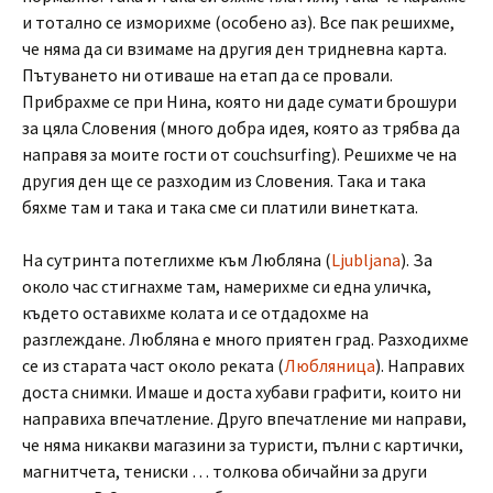
и тотално се изморихме (особено аз). Все пак решихме,
че няма да си взимаме на другия ден тридневна карта.
Пътуването ни отиваше на етап да се провали.
Прибрахме се при Нина, която ни даде сумати брошури
за цяла Словения (много добра идея, която аз трябва да
направя за моите гости от couchsurfing). Решихме че на
другия ден ще се разходим из Словения. Така и така
бяхме там и така и така сме си платили винетката.
На сутринта потеглихме към Любляна (
Ljubljana
). За
около час стигнахме там, намерихме си една уличка,
където оставихме колата и се отдадохме на
разглеждане. Любляна е много приятен град. Разходихме
се из старата част около реката (
Любляница
). Направих
доста снимки. Имаше и доста хубави графити, които ни
направиха впечатление. Друго впечатление ми направи,
че няма никакви магазини за туристи, пълни с картички,
магнитчета, тениски … толкова обичайни за други