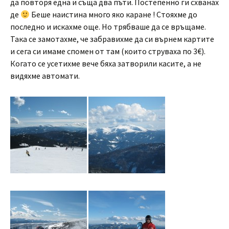
да повторя една и съща два пъти. Постепенно ги схванах
де
Беше наистина много яко каране ! Стояхме до
последно и искахме още. Но трябваше да се връщаме.
Така се замотахме, че забравихме да си върнем картите
и сега си имаме спомен от там (които струваха по 3€).
Когато се усетихме вече бяха затворили касите, а не
видяхме автомати.