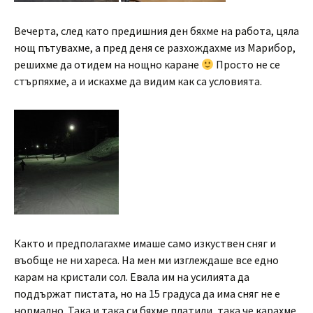
Вечерта, след като предишния ден бяхме на работа, цяла
нощ пътувахме, а пред деня се разхождахме из Марибор,
решихме да отидем на нощно каране
Просто не се
стърпяхме, а и искахме да видим как са условията.
Както и предполагахме имаше само изкуствен сняг и
въобще не ни хареса. На мен ми изглеждаше все едно
карам на кристали сол. Евала им на усилията да
поддържат пистата, но на 15 градуса да има сняг не е
нормално. Така и така си бяхме платили, така че карахме