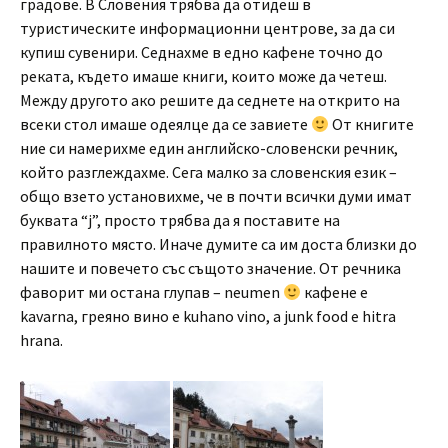
градове. В Словения трябва да отидеш в
туристическите информационни центрове, за да си
купиш сувенири. Седнахме в едно кафене точно до
реката, където имаше книги, които може да четеш.
Между другото ако решите да седнете на открито на
всеки стол имаше одеялце да се завиете
От книгите
ние си намерихме един английско-словенски речник,
който разглеждахме. Сега малко за словенския език –
общо взето установихме, че в почти всички думи имат
буквата “j”, просто трябва да я поставите на
правилното място. Иначе думите са им доста близки до
нашите и повечето със същото значение. От речника
фаворит ми остана глупав – neumen
кафене е
kavarna, греяно вино е kuhano vino, а junk food е hitra
hrana.