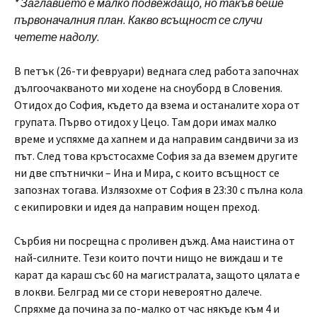
* Заглавието е малко подвеждащо, но такъв беше
първоначалния план. Какво всъщност се случи
четете надолу.
В петък (26-ти февруари) веднага след работа започнах
дългоочакваното ми ходене на сноуборд в Словения.
Отидох до София, където да взема и останалите хора от
групата. Първо отидох у Цецо. Там дори имах малко
време и успяхме да хапнем и да направим сандвичи за из
път. След това кръстосахме София за да вземем другите
ни две спътнички – Ина и Мира, с които всъщност се
запознах тогава. Излязохме от София в 23:30 с пълна кола
с екипировки и идея да направим нощен преход.
Сърбия ни посрещна с проливен дъжд. Ама наистина от
най-силните. Тези които почти нищо не виждаш и те
карат да караш със 60 на магистралата, защото цялата е
в локви. Белград ми се стори невероятно далече.
Спряхме да почина за по-малко от час някъде към 4 и