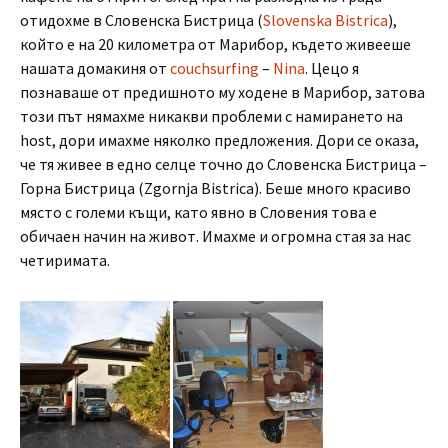
отидохме в Словенска Бистрица (
Slovenska Bistrica
),
който е на 20 километра от Марибор, където живееше
нашата домакиня от
couchsurfing
–
Nina
. Цецо я
познаваше от предишното му ходене в Марибор, затова
този път нямахме никакви проблеми с намирането на
host, дори имахме няколко предложения. Дори се оказа,
че тя живее в едно селце точно до Словенска Бистрица –
Горна Бистрица (Zgornja Bistrica). Беше много красиво
място с големи къщи, като явно в Словения това е
обичаен начин на живот. Имахме и огромна стая за нас
четиримата.