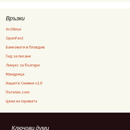
Връзки
Archlinux
OpenFest
Банкомати в Пловдив
Гид за писане
Линукс за българи
Мандрица
Нашите Снимки v2.0
Пътепис.com
Цени на горивата
Ключови думи