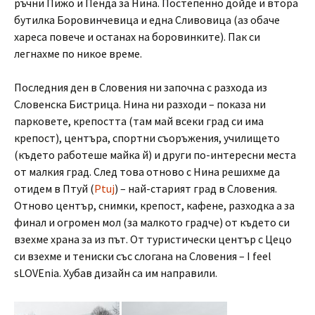
ръчни Пижо и Пенда за Нина. Постепенно дойде и втора
бутилка Боровинчевица и една Сливовица (аз обаче
хареса повече и останах на боровинките). Пак си
легнахме по никое време.
Последния ден в Словения ни започна с разхода из
Словенска Бистрица. Нина ни разходи – показа ни
парковете, крепостта (там май всеки град си има
крепост), центъра, спортни съоръжения, училището
(където работеше майка й) и други по-интересни места
от малкия град. След това отново с Нина решихме да
отидем в Птуй (
Ptuj
) – най-старият град в Словения.
Отново център, снимки, крепост, кафене, разходка а за
финал и огромен мол (за малкото градче) от където си
взехме храна за из път. От туристически център с Цецо
си взехме и тениски със слогана на Словения – I feel
sLOVEnia. Хубав дизайн са им направили.