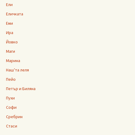
Ели
Еличката
Еми
Ира
Йовко
Маги
Марина
Наш’та леля
Пейо
Петър и Биляна
Пухи
Софи
Сребрин
Стаси