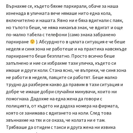
Върнахме се, където бяхме паркирали, обаче за наша
изненада в уличката вече нямаше нито една кола,
включително и нашата. Явно ни е бяха вдигнали с паяк,
но тъпото беше, че няма никакъв знак, че вдигат и още
по-малко табела с телефони (само знака забранено
паркиране
). Абсурдното в цялата ситуация е че беше
неделя и синя зона не работеше и на практика навсякъде
паркирането беше безплатно. Просто всичко беше
запълнено и ние си избрахме тази уличка, където си
имаше и други коли. Стана ясно, че въпреки, че синя зона
не работи в неделя, паяците си работят. Беше малко
трудно да разберем какво да правим в тази ситуация и
добре че имаше добри случайни минувачи, които ни
помогнаха. Дадохме на една жена да говори с
полицията, от където ни дадоха номера на фирмата,
която се занимава с вдигането на коли. След това
звъннахме на тях и се оказа, че колата ни е там.
Трябваше да отидем с такси и друга жена ни извика