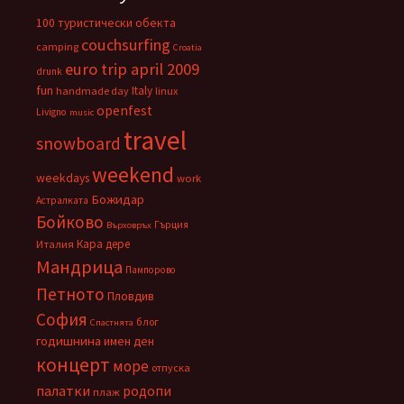
100 туристически обекта
couchsurfing
camping
Croatia
euro trip april 2009
drunk
fun
Italy
handmade day
linux
openfest
Livigno
music
travel
snowboard
weekend
weekdays
work
Божидар
Астралката
Бойково
Гърция
Върховръх
Кара дере
Италия
Мандрица
Пампорово
Петното
Пловдив
София
блог
Спастнята
годишнина
имен ден
концерт
море
отпуска
палатки
родопи
плаж