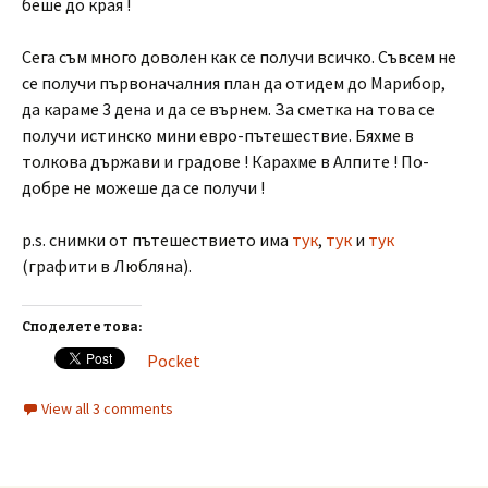
беше до края !
Сега съм много доволен как се получи всичко. Съвсем не
се получи първоначалния план да отидем до Марибор,
да караме 3 дена и да се върнем. За сметка на това се
получи истинско мини евро-пътешествие. Бяхме в
толкова държави и градове ! Карахме в Алпите ! По-
добре не можеше да се получи !
p.s. снимки от пътешествието има
тук
,
тук
и
тук
(графити в Любляна).
Споделете това:
Pocket
View all 3 comments