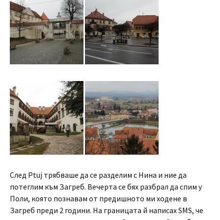
След Ptuj трябваше да се разделим с Нина и ние да
потеглим към Загреб. Вечерта се бях разбрал да спим у
Поли, която познавам от предишното ми ходене в
Загреб преди 2 години. На границата й написах SMS, че