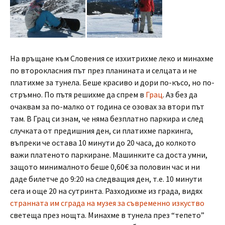
На връщане към Словения се изхитрихме леко и минахме
по второкласния път през планината и селцата и не
платихме за тунела. Беше красиво и дори по-късо, но по-
стръмно. По пътя решихме да спрем в
Грац
. Аз без да
очаквам за по-малко от година се озовах за втори път
там. В Грац си знам, че няма безплатно паркира и след
случката от предишния ден, си платихме паркинга,
въпреки че остава 10 минути до 20 часа, до колкото
важи платеното паркиране. Машинките са доста умни,
защото минималното беше 0,60€ за половин час и ни
даде билетче до 9:20 на следващия ден, т.е. 10 минути
сега и още 20 на сутринта. Разходихме из града, видях
странната им сграда на музея за съвременно изкуство
светеща през нощта. Минахме в тунела през “тепето”