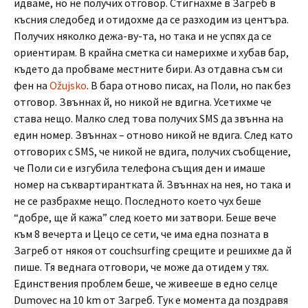
идваме, но не получих отговор. Стигнахме в Загреб в
късния следобед и отидохме да се разходим из центъра.
Получих няколко дежа-ву-та, но така и не успях да се
ориентирам. В крайна сметка си намерихме и хубав бар,
където да пробваме местните бири. Аз отдавна съм си
фен на
Ožujsko
. В бара отново писах, на Поли, но пак без
отговор. Звъннах й, но никой не вдигна. Усетихме че
става нещо. Малко след това получих SMS да звънна на
един номер. Звъннах – отново никой не вдига. След като
отговорих с SMS, че никой не вдига, получих съобщение,
че Поли си е изгубила телефона същия ден и имаше
номер на съквартирантката й. Звъннах на нея, но така и
не се разбрахме нещо. Последното което чух беше
“добре, ще й кажа” след което ми затвори. Беше вече
към 8 вечерта и Цецо се сети, че има една позната в
Загреб от някоя от couchsurfing срещите и решихме да й
пише. Тя веднага отговори, че може да отидем у тях.
Единствения проблем беше, че живееше в едно селце
Dumovec на 10 km от Загреб. Тук е момента да поздравя