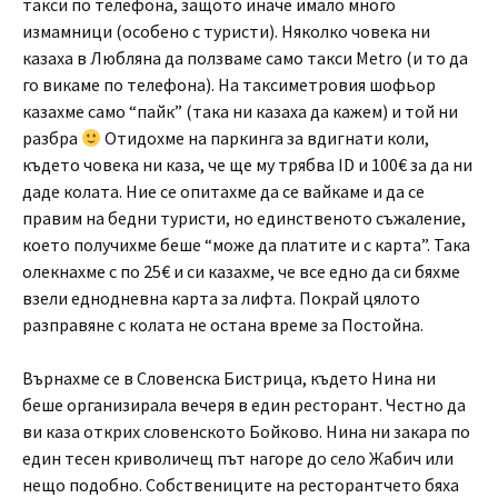
такси по телефона, защото иначе имало много
измамници (особено с туристи). Няколко човека ни
казаха в Любляна да ползваме само такси Metro (и то да
го викаме по телефона). На таксиметровия шофьор
казахме само “пайк” (така ни казаха да кажем) и той ни
разбра
Отидохме на паркинга за вдигнати коли,
където човека ни каза, че ще му трябва ID и 100€ за да ни
даде колата. Ние се опитахме да се вайкаме и да се
правим на бедни туристи, но единственото съжаление,
което получихме беше “може да платите и с карта”. Така
олекнахме с по 25€ и си казахме, че все едно да си бяхме
взели еднодневна карта за лифта. Покрай цялото
разправяне с колата не остана време за Постойна.
Върнахме се в Словенска Бистрица, където Нина ни
беше организирала вечеря в един ресторант. Честно да
ви каза открих словенското Бойково. Нина ни закара по
един тесен криволичещ път нагоре до село Жабич или
нещо подобно. Собствениците на ресторантчето бяха