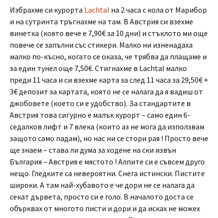
Избрахме си курорта
Lachtal
на 2 часа с кола от Марибор
и на сутринта тръгнахме на там. В Австрия си взехме
винетка (която вече е 7,90€ за 10 дни) и стъклото ми още
повече се запълни със стикери. Малко ни изненадаха
малко по-късно, когато се оказа, че трябва да плащаме и
за един тунел още 7,50€. Стигнахме в Lachtal малко
преди 11 часа и си взехме карта за след 11 часа за 29,50€ +
3€ депозит за картата, която не се налага да я вадиш от
джобовете (което си е удобство). За стандартите в
Австрия това сигурно е малък курорт – само един 6-
седалков лифт и 7 влека (които аз не мога да използвам
защото само падам), но нас ни се стори рая ! Просто вече
ще знаем – става ли дума за ходене на ски извън
България – Австрия е мястото ! Алпите си е съвсем друго
нещо. Гледките са невероятни. Снега истински. Пистите
широки. А там най-хубавото е че дори не се налага да
секат дървета, просто си е голо. В началото доста се
обърквах от многото писти и дори и да исках не можех