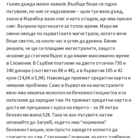
тъкмо дъжда малко намаля. Въобще беше си гадно
пътуване, но ние се надъхвахме – щом тук вали дъжд,
значи в Марибор вали сняг и като отидем, ще има пресен
сняг. Въпреки прогнозите за топло време. Мира ме
смени някъде по хърватските магистрали, когато вече
беше светло, за около час и успях да дремна. Бяхме
решили, че ще си плащаме магистралите, защото
искахме да стигнем бързо и да имаме максимално време
в Словения. В Сърбия платихме на двете отсечки 730 и
340 динара (съответно 8€ и 4€), а в Хърватия 105 и 42
куни (14,6€ и 5,9€). Навсякъде приемат кредитни карти и
нямахме проблеми. Само в Хърватия на магистралите
явно има някакъв монопол на бензиностанции Ina и се
излъгахме да заредим там. Не приемат кредитни карти и
доста ме прецакаха с курса на еврото – за 39 литра
бензин ми взеха 52€. Така че ако пътувате натам
изчакайте до Загреб, където има “нормални”
бензиностанции, или просто заредете колкото да
стигнете до там. Стигнахме Словения, където трябваше