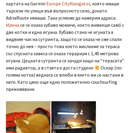
картата на Garmin
Europe CityNavigator
, която имаше
търсене по улици във въпросното село, докато
AdriaRoute нямаше. Така успяхме да намерим адреса.
Ирена
се се оказа хубаво момиче, което живееше самó с
две котки и една игуана. Хубаво стана че игуната я
видяхме чак на сутринта, защото се оказа че сме спали
точно до нея – просто това което мислихме за тераса
със спусната завеса се оказа терариум с 1,40 метрова
игуана. Цецката сутринта се зачуди защо на “терасата”
има радиатор, а в стаята е доста студено
Оскар (по-
голяма котка) веднага се влюби в якето ми се настани в
него. Като цяло още едно положително couchsurfing
преживяване.