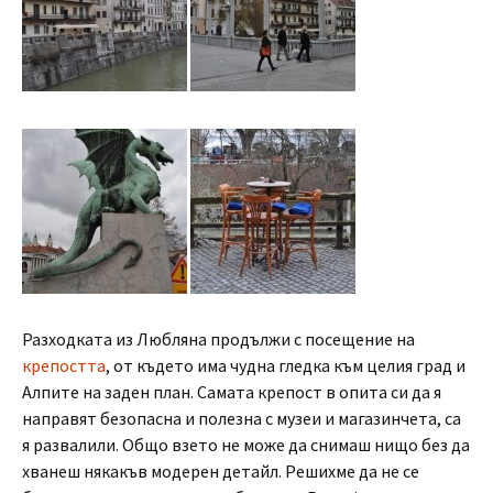
Разходката из Любляна продължи с посещение на
крепостта
, от където има чудна гледка към целия град и
Алпите на заден план. Самата крепост в опита си да я
направят безопасна и полезна с музеи и магазинчета, са
я развалили. Общо взето не може да снимаш нищо без да
хванеш някакъв модерен детайл. Решихме да не се