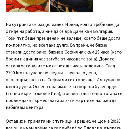
На сутринта се разделихме с Ирена, която трябваше да
отиде на работа, а ние да се връщаме към България.
Този път беше през деня и не валеше, което беше доста
по-приятно, но все така дълго. Въпреки, че бяхме
станали доста рано, бяхме в София чак към 19 часа (като
броим и единия час загуба от часовата зона). Докато
оставя останалите ми отне още час и половина. След
2700 km пътуване последните няколко дена,
околовръстното на София ми се стори ада ! Има ужасно
много дупки. Освен това имаше затворени булеварди
(точно където живее Ина), и освен това точно тогава се
провеждаха тържествата за 3-ти март и се наложи да
избягвам центъра.
Оставих и тримата ми спътници и реших, че щом е 20:30
все още имам време да се прибера до Пловдив, въпреки