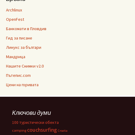
Archlinux
OpenFest
Банкомати в Пловдив
Гид за писане
Линукс за българи
Мандрица
Нашите Снимки v2.0
Пътепис.com
Цени на горивата
Ключови думи
100 туристически обекта
couchsurfing
camping
Croatia