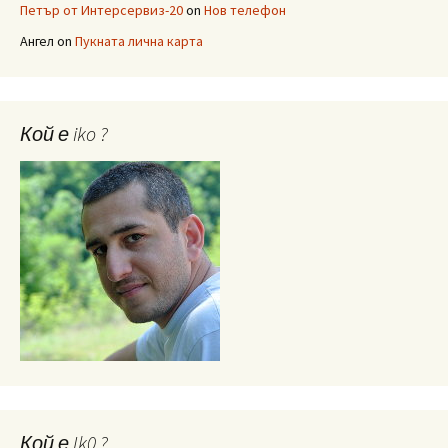
Петър от Интерсервиз-20
on
Нов телефон
Ангел
on
Пукната лична карта
Кой е iko ?
Кой е Ik0 ?