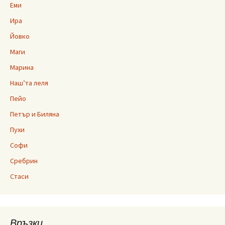
Еми
Ира
Йовко
Маги
Марина
Наш’та леля
Пейо
Петър и Биляна
Пухи
Софи
Сребрин
Стаси
Връзки