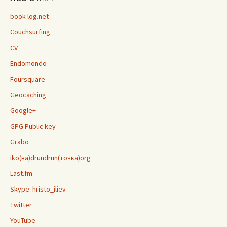
book-log.net
Couchsurfing
CV
Endomondo
Foursquare
Geocaching
Google+
GPG Public key
Grabo
iko(на)drundrun(точка)org
Last.fm
Skype: hristo_iliev
Twitter
YouTube