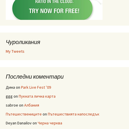
Чуроликания
My Tweets
Последни коментари
Дина
on
Park Live Fest ’09
ggg
on
Пукната лична карта
sabroe
on
Албания
Пътешествениците
on
Пътешествията напоследък
Deyan Danailov
on
Черна черква