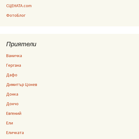
СЦЕНАТА.com
ФотоБлог
Приятели
Ваничка
Гергана
Дафо
Димитър Цонев
Донка
Дончо
Евгений
Ели
Еличката