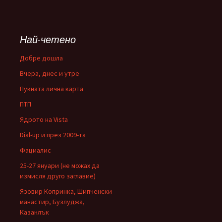
Най-четено
Добре дошла
Вчера, днес и утре
Пукната лична карта
ПТП
Ядрото на Vista
Dial-up и през 2009-та
Фациалис
25-27 януари (не можах да
измисля друго заглавие)
Язовир Копринка, Шипченски
манастир, Бузлуджа,
Казанлък