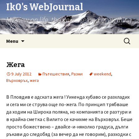
Ik0's WebJournal
My view on life, the universe and everything
else
Skip
Search
Menu
to
for:
content
Жега
9 July 2012
Пътешествия
,
Разни
weekend
,
Върховръх
,
жега
В Пловдив е адската жега ! Уикенда хубаво се разхладих
и сега ми се струва още по-жега. По принцип трябваше
да ходим на Широка поляна, но компанията се разтури и
в крайна сметка с Вилито се качихме на Върховръх. Беше
просто божествено – двайсе-и-няколко градуса, дълги
ръкави до следобяд (за вечер да не говорим), разходки с