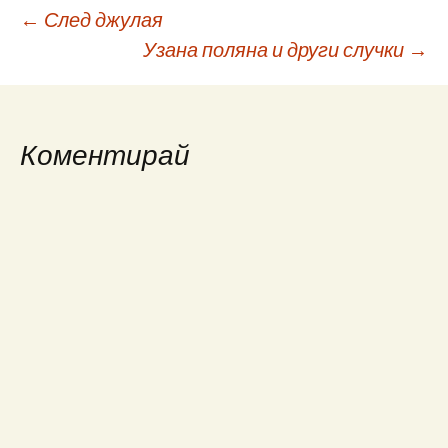
Post
←
След джулая
Узана поляна и други случки
→
navigation
Коментирай