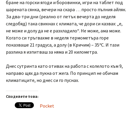
бране на горски ягоди и боровинки, игри на таблет под
шарената сянка, вечери на скара … просто пълния айляк.
За два-три дни (реално от петък вечерта до неделя
следобяд) така свикнах с климата, че дори си казвах: „е,
не може и долу да не е разхладило“. Не може, ама може.
Когато си тръгвахме в неделя термометъра горе
показваше 21 градуса, а долу (в Кричим) – 35ºC. И тази
разлика я изпитваш за няма и 20 километра.
Днес сутринта като отивах на работа с колелото към 9,
направо щях да пукна от жега. По принцип не обичам
климатиците, но днес си го пуснах.
Споделете това:
Pocket