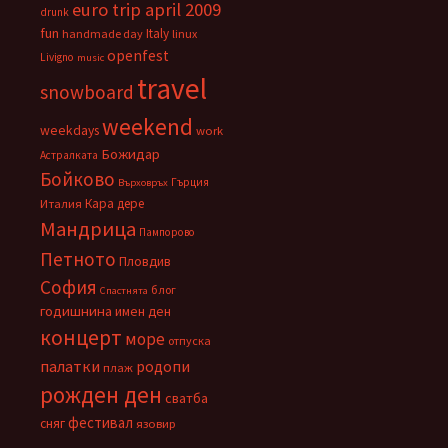
euro trip april 2009
drunk
fun
Italy
handmade day
linux
openfest
Livigno
music
travel
snowboard
weekend
weekdays
work
Божидар
Астралката
Бойково
Гърция
Върховръх
Кара дере
Италия
Мандрица
Пампорово
Петното
Пловдив
София
блог
Спастнята
годишнина
имен ден
концерт
море
отпуска
палатки
родопи
плаж
рожден ден
сватба
фестивал
сняг
язовир