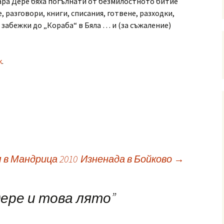
ара Дере бяха погълнати от безмилостното битие
, разговори, книги, списания, готвене, разходки,
забежки до „Кораба“ в Бяла … и (за съжаление)
к
.
 в Мандрица 2010
Изненада в Бойково
→
ере и това лято
”