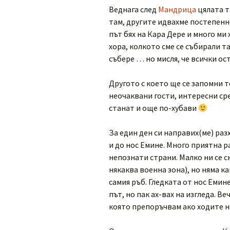
Веднага след
Мандрица
цялата т
там, другите идвахме постепенно
път бях на Кара Дере и много ми
хора, колкото сме се събирали т
събере … но мисля, че всички ос
Другото с което ще се запомни т
неочаквани гости, интересни ср
станат и още по-хубави
За един ден си направих(ме) раз
и до нос Емине. Много приятна р
непознати страни. Малко ни се 
някаква военна зона), но няма ка
самия ръб. Гледката от нос Емин
път, но пак ах-вах на изгледа. В
която препоръчвам ако ходите н