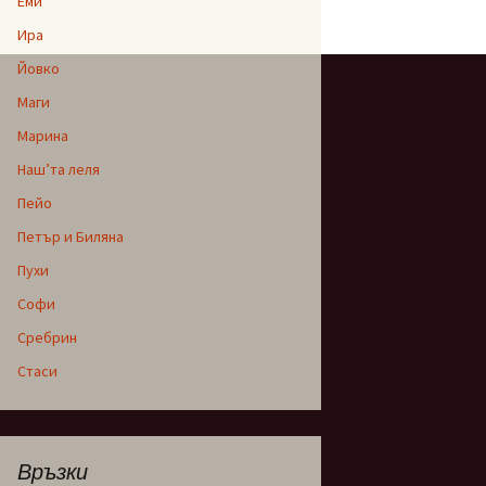
Еми
Ира
Йовко
Маги
Марина
Наш’та леля
Пейо
Петър и Биляна
Пухи
Софи
Сребрин
Стаси
Връзки