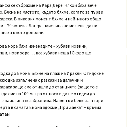
айфа се събрахме на Кара Дере. Някои бяха вече
. Бяхме на мястото, където бяхме, когато за първи
 хареса. В пиковия момент бяхме и най-много общо
ам – 20 човека. Лагера наистина не можеше да ни
танаха много доволни.
ова море бяха изненадите – хубави новини,
ещи, нови хора … все хубави неща ! Скоро ще
ходка до Емона. Бяхме на плаж на Иракли. Отидохме
азходка изпълнена с разкази за далечни и
скараха защо сме отишли до станцията (защото е
к да сме на 100 метра от носа и да не отидем до
е е наистина незабравима. На мен ми беше за втори
ечерта в самата Емона ядохме „При Заека“ – кръчма
атам.