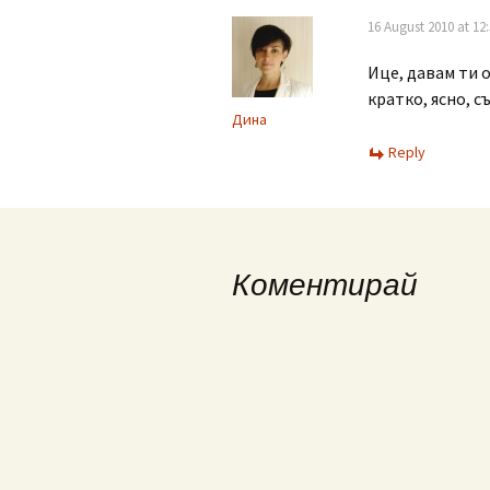
16 August 2010 at 12
Ице, давам ти о
кратко, ясно, 
Дина
Reply
Коментирай