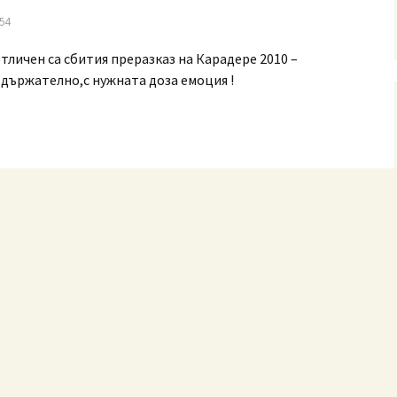
:54
тличен са сбития преразказ на Карадере 2010 –
съдържателно,с нужната доза емоция !