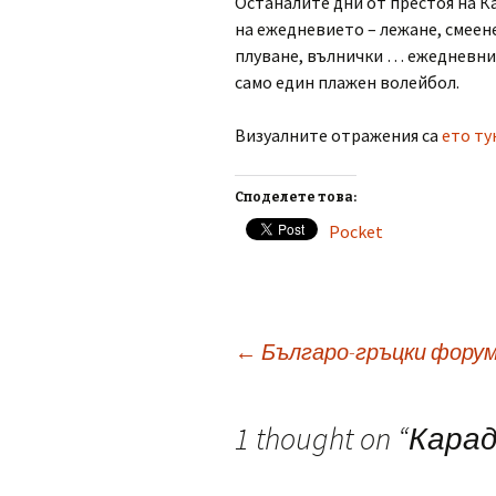
Останалите дни от престоя на К
на ежедневието – лежане, смеене
плуване, вълнички … ежедневни 
само един плажен волейбол.
Визуалните отражения са
ето ту
Споделете това:
Pocket
Post
←
Българо-гръцки форум
navigation
1 thought on “
Карад