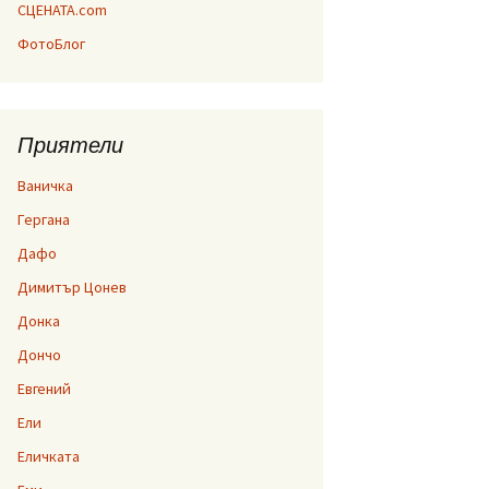
СЦЕНАТА.com
ФотоБлог
Приятели
Ваничка
Гергана
Дафо
Димитър Цонев
Донка
Дончо
Евгений
Ели
Еличката