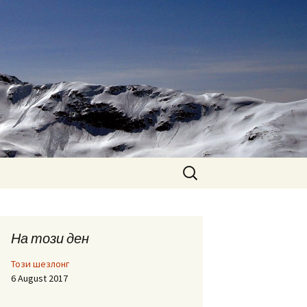
Search
for:
На този ден
Този шезлонг
6 August 2017