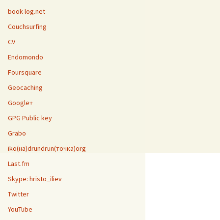
book-log.net
Couchsurfing
CV
Endomondo
Foursquare
Geocaching
Google+
GPG Public key
Grabo
iko(на)drundrun(точка)org
Last.fm
Skype: hristo_iliev
Twitter
YouTube