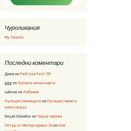
Чуроликания
My Tweets
Последни коментари
Дина
on
Park Live Fest ’09
ggg
on
Пукната лична карта
sabroe
on
Албания
Пътешествениците
on
Пътешествията
напоследък
Deyan Danailov
on
Черна черква
Петър от Интерсервиз-20
on
Нов