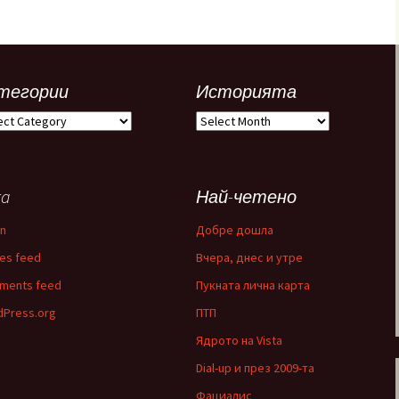
тегории
Историята
егории
Историята
ta
Най-четено
in
Добре дошла
ies feed
Вчера, днес и утре
ments feed
Пукната лична карта
Press.org
ПТП
Ядрото на Vista
Dial-up и през 2009-та
Фациалис