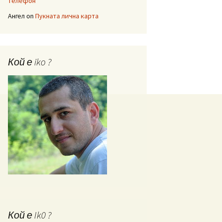
телефон
Ангел
on
Пукната лична карта
Кой е iko ?
Кой е Ik0 ?