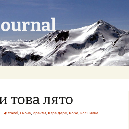
Journal
d everything else
и това лято
travel
,
Емона
,
Иракли
,
Кара дере
,
море
,
нос Емине
,