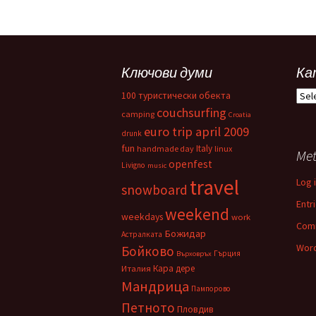
Ключови думи
Ка
Кат
100 туристически обекта
couchsurfing
camping
Croatia
euro trip april 2009
drunk
fun
Italy
handmade day
linux
Me
openfest
Livigno
music
travel
Log 
snowboard
Entr
weekend
weekdays
work
Com
Божидар
Астралката
Word
Бойково
Гърция
Върховръх
Кара дере
Италия
Мандрица
Пампорово
Петното
Пловдив