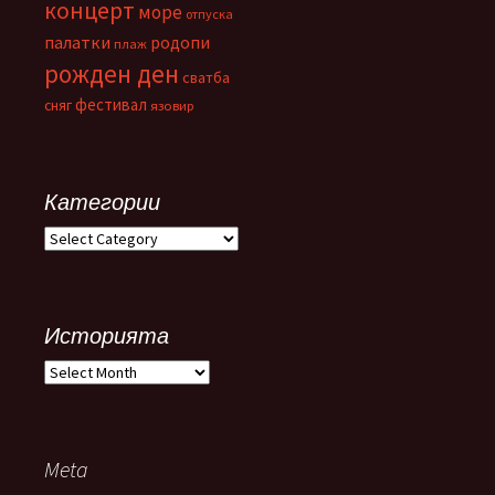
концерт
море
отпуска
палатки
родопи
плаж
рожден ден
сватба
фестивал
сняг
язовир
Категории
Категории
Историята
Историята
Meta