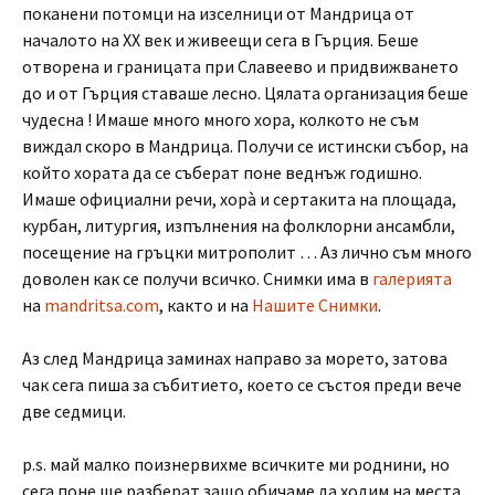
поканени потомци на изселници от Мандрица от
началото на XX век и живеещи сега в Гърция. Беше
отворена и границата при Славеево и придвижването
до и от Гърция ставаше лесно. Цялата организация беше
чудесна ! Имаше много много хора, колкото не съм
виждал скоро в Мандрица. Получи се истински събор, на
който хората да се съберат поне веднъж годишно.
Имаше официални речи, хорà и сертакита на площада,
курбан, литургия, изпълнения на фолклорни ансамбли,
посещение на гръцки митрополит … Аз лично съм много
доволен как се получи всичко. Снимки има в
галерията
на
mandritsa.com
, както и на
Нашите Снимки
.
Аз след Мандрица заминах направо за морето, затова
чак сега пиша за събитието, което се състоя преди вече
две седмици.
p.s. май малко поизнервихме всичките ми роднини, но
сега поне ще разберат защо обичаме да ходим на места,