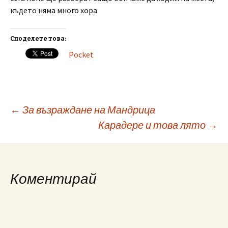
където няма много хора
Споделете това:
Pocket
Post
←
За възраждане на Мандрица
Карадере и това лято
→
navigation
Коментирай