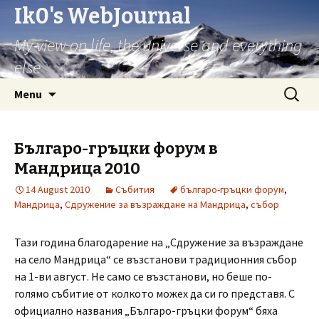
Ik0's WebJournal
My view on life, the universe and everything
else
Skip
Search
Menu
to
for:
content
Българо-гръцки форум в
Мандрица 2010
14 August 2010
Събития
българо-гръцки форум
,
Мандрица
,
Сдружение за възраждане на Мандрица
,
събор
Тази година благодарение на „Сдружение за възраждане
на село Мандрица“ се възстанови традиционния събор
на 1-ви август. Не само се възстанови, но беше по-
голямо събитие от колкото можех да си го представя. С
официално названия „Българо-гръцки форум“ бяха