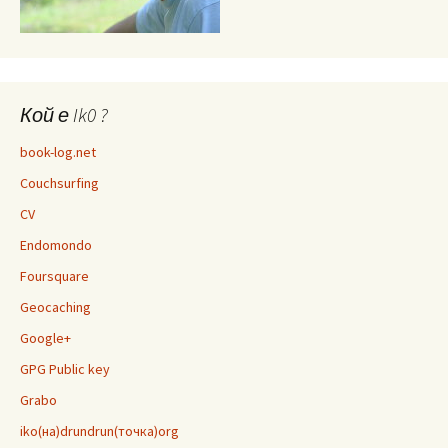
Кой е Ik0 ?
book-log.net
Couchsurfing
CV
Endomondo
Foursquare
Geocaching
Google+
GPG Public key
Grabo
iko(на)drundrun(точка)org