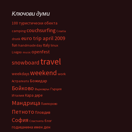
Ключови думи
100 туристически обекта
couchsurfing
camping
Croatia
euro trip april 2009
drunk
fun
Italy
handmade day
linux
openfest
Livigno
music
travel
snowboard
weekend
weekdays
work
Божидар
Астралката
Бойково
Гърция
Върховръх
Кара дере
Италия
Мандрица
Пампорово
Петното
Пловдив
София
блог
Спастнята
годишнина
имен ден