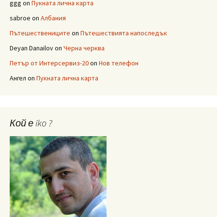
ggg
on
Пукната лична карта
sabroe
on
Албания
Пътешествениците
on
Пътешествията напоследък
Deyan Danailov
on
Черна черква
Петър от Интерсервиз-20
on
Нов телефон
Ангел
on
Пукната лична карта
Кой е iko ?