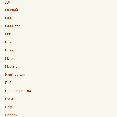
Дончо
Евгений
Ели
Еличката
Еми
Ира
Йовко
Маги
Марина
Наш’та леля
Пейо
Петър и Биляна
Пухи
Софи
Сребрин