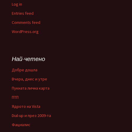
Log in
Entries feed
Comments feed
WordPress.org
Най-четено
Добре дошла
Вчера, днес и утре
Пукната лична карта
ПТП
Ядрото на Vista
Dial-up и през 2009-та
Фациалис