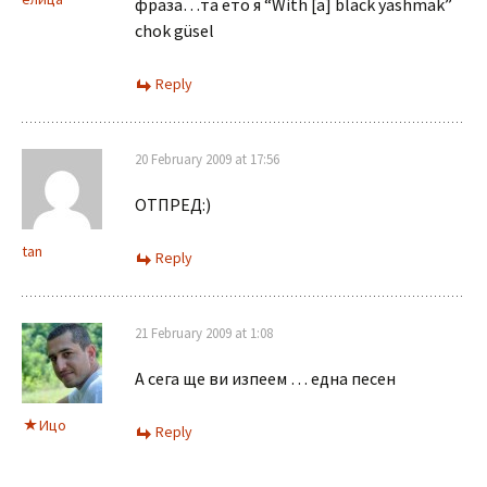
фраза…та ето я “With [a] black yashmak”
chok güsel
Reply
20 February 2009 at 17:56
ОТПРЕД:)
tan
Reply
21 February 2009 at 1:08
А сега ще ви изпеем … една песен
Ицо
Reply