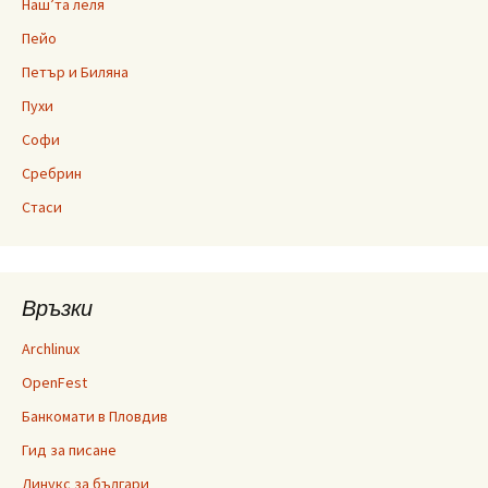
Наш’та леля
Пейо
Петър и Биляна
Пухи
Софи
Сребрин
Стаси
Връзки
Archlinux
OpenFest
Банкомати в Пловдив
Гид за писане
Линукс за българи