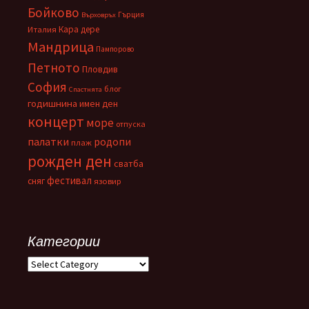
Бойково
Гърция
Върховръх
Кара дере
Италия
Мандрица
Пампорово
Петното
Пловдив
София
блог
Спастнята
годишнина
имен ден
концерт
море
отпуска
палатки
родопи
плаж
рожден ден
сватба
фестивал
сняг
язовир
Категории
Категории