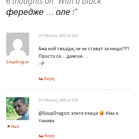
navigation
6 thoughts on “
With a black
фередже … оле !
”
19 February 2009 at 8:02
Ама кой твърди, че не стават за нищо?!?!
Просто са… дамски…
SoupDragon
:-Р
Reply
19 February 2009 at 8:05
@SoupDragon: злите езици
Има и
такива
Ицо
Reply