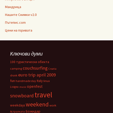
Мандрица
Нашите Снимки v2.0
Пътепис.com
Цени на горивата
Ключови думи
100 туристически обекта
couchsurfing
camping
Croatia
euro trip april 2009
drunk
fun
Italy
handmade day
linux
openfest
Livigno
music
travel
snowboard
weekend
weekdays
work
Божидар
Астралката