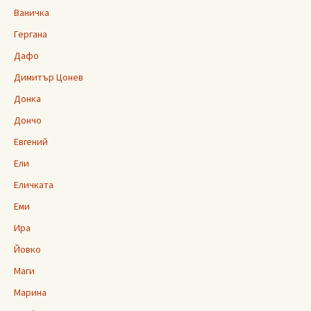
Ваничка
Гергана
Дафо
Димитър Цонев
Донка
Дончо
Евгений
Ели
Еличката
Еми
Ира
Йовко
Маги
Марина