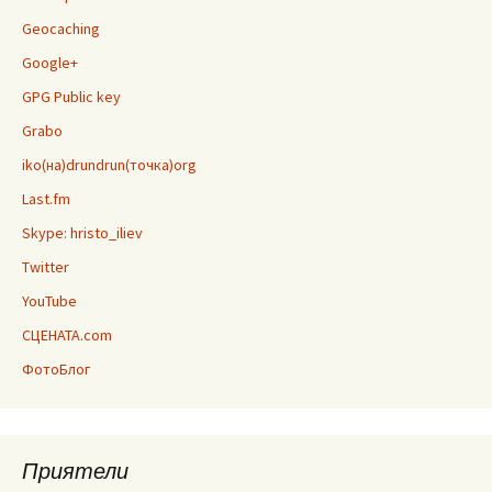
Geocaching
Google+
GPG Public key
Grabo
iko(на)drundrun(точка)org
Last.fm
Skype: hristo_iliev
Twitter
YouTube
СЦЕНАТА.com
ФотоБлог
Приятели