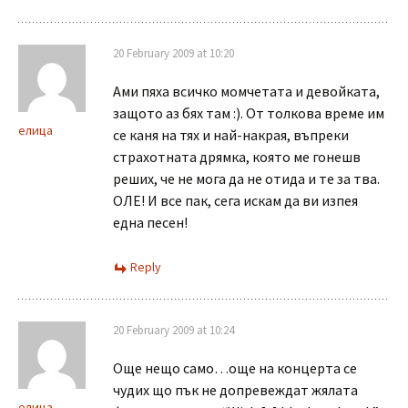
20 February 2009 at 10:20
Ами пяха всичко момчетата и девойката,
защото аз бях там :). От толкова време им
елица
се каня на тях и най-накрая, въпреки
страхотната дрямка, която ме гонешв
реших, че не мога да не отида и те за тва.
ОЛЕ! И все пак, сега искам да ви изпея
една песен!
Reply
20 February 2009 at 10:24
Още нещо само…още на концерта се
чудих що пък не допревеждат жялата
елица