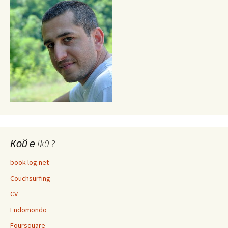
Кой е Ik0 ?
book-log.net
Couchsurfing
CV
Endomondo
Foursquare