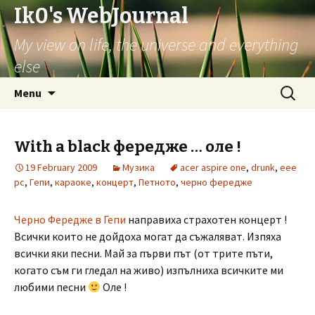
Ik0's WebJournal
My view on life, the universe and everything
else
Skip
Search
Menu
to
for:
content
With a black фередже … оле !
19 February 2009
Музика
acer aspire one
,
drunk
,
eee
pc
,
Гепи
,
караоке
,
концерт
,
Петното
,
черно фередже
Черно Фередже в Гепи
направиха страхотен концерт !
Всички които не дойдоха могат да съжаляват. Изпяха
всички яки песни. Май за първи път (от трите пъти,
когато съм ги гледал на живо) изпълниха всичките ми
любими песни
Оле !