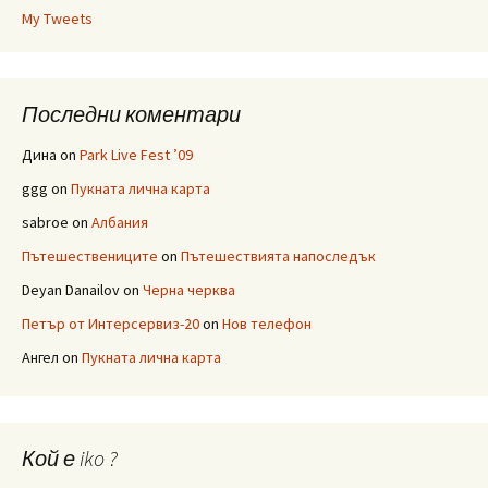
My Tweets
Последни коментари
Дина
on
Park Live Fest ’09
ggg
on
Пукната лична карта
sabroe
on
Албания
Пътешествениците
on
Пътешествията напоследък
Deyan Danailov
on
Черна черква
Петър от Интерсервиз-20
on
Нов телефон
Ангел
on
Пукната лична карта
Кой е iko ?