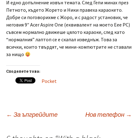
И едно допълнение извън темата. След Гепи минах през
Петното, където Жорето и Ники правеха караокето.
Добре си поговорихме с Жоро, и с радост установих, че
неговия 9″ Acer Aspire One (еквивалент на моето Eee PC)
съвсем нормално движеше цялото караоке, след като
“нормалния” лаптоп се е скапал изведнъж. Това за
всички, които твърдят, че мини-компютрите не ставали
за нищо
Споделете това:
Pocket
Post
←
За ъпгрейдите
Нов телефон
→