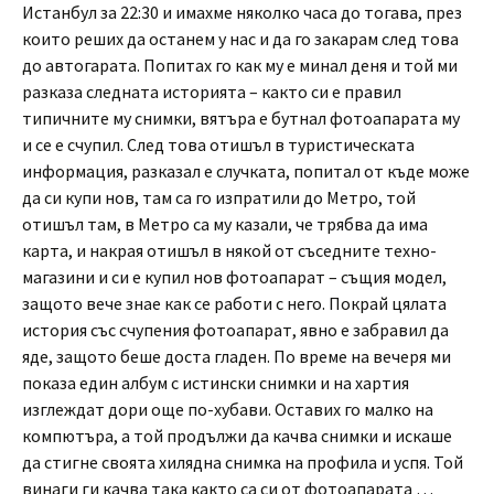
Истанбул за 22:30 и имахме няколко часа до тогава, през
които реших да останем у нас и да го закарам след това
до автогарата. Попитах го как му е минал деня и той ми
разказа следната историята – както си е правил
типичните му снимки, вятъра е бутнал фотоапарата му
и се е счупил. След това отишъл в туристическата
информация, разказал е случката, попитал от къде може
да си купи нов, там са го изпратили до Метро, той
отишъл там, в Метро са му казали, че трябва да има
карта, и накрая отишъл в някой от съседните техно-
магазини и си е купил нов фотоапарат – същия модел,
защото вече знае как се работи с него. Покрай цялата
история със счупения фотоапарат, явно е забравил да
яде, защото беше доста гладен. По време на вечеря ми
показа един албум с истински снимки и на хартия
изглеждат дори още по-хубави. Оставих го малко на
компютъра, а той продължи да качва снимки и искаше
да стигне своята хилядна снимка на профила и успя. Той
винаги ги качва така както са си от фотоапарата …