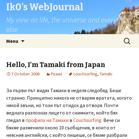
Ik0's WebJournal
My view on life, the universe and everything
else
Skip
Search
Menu
to
for:
content
Hello, I’m Tamaki from Japan
7 October 2008
Разни
couchsurfing
,
Tamaki
За първи път видях Тамаки в неделя следобяд. Беше
странно. Принципно никога не отварям вратата, когато
някой звъни, но този път отидох да отворя. Почти
веднага разпознах лицето от снимките, който бях
гледал в
профила на Тамаки
в
Couchsurfing
. Вече си
бяхме разменили около 10 съобщения, в които от
неясния английски, с който пишеше, се бяхме разбрали