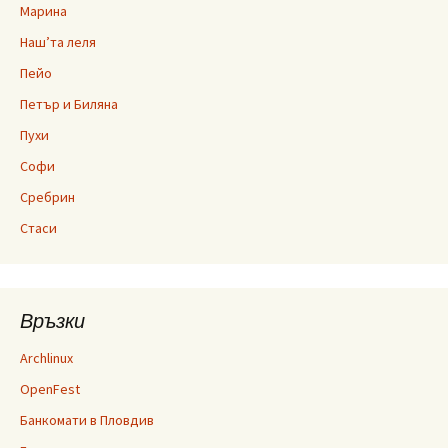
Марина
Наш’та леля
Пейо
Петър и Биляна
Пухи
Софи
Сребрин
Стаси
Връзки
Archlinux
OpenFest
Банкомати в Пловдив