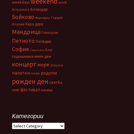
weekend
weekdays
work
Божидар
Астралката
Бойково
Гърция
Върховръх
Кара дере
Италия
Мандрица
Пампорово
Петното
Пловдив
София
блог
Спастнята
годишнина
имен ден
концерт
море
отпуска
палатки
родопи
плаж
рожден ден
сватба
фестивал
сняг
язовир
Категории
Категории