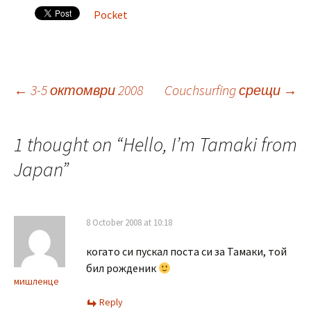
Pocket
Post
←
3-5 октомври 2008
Couchsurfing срещи
→
navigation
1 thought on “
Hello, I’m Tamaki from
Japan
”
8 October 2008 at 10:18
когато си пускал поста си за Тамаки, той
бил рожденик
мишленце
Reply