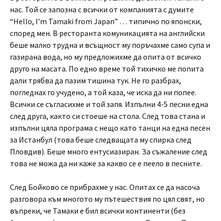
нас. Той се запозна с всички от компанията с думите
“Hello, I’m Tamaki from Japan” … типично по японски,
според мен. В ресторанта комуникацията на английски
беше малко трудна и всъщност му поръчахме само супа и
газирана вода, но му предложихме да опита от всичко
друго на масата. По едно време той тихичко ме попита
дали трябва да пазим тишина тук. Не го разбрах,
погледнах го учудено, а той каза, че иска да ни попее.
Всички се съгласихме и той запя. Изпълни 4-5 песни една
след друга, както си стоеше на стола. След това стана и
изпълни цяла програма с нещо като танци на една песен
за Истанбул (това беше следващата му спирка след
Пловдив). Беше много ентусиазиран. За съжаление след
това не можа да ни каже за какво се е пеело в песните.
След Бойково се прибрахме у нас. Опитах се да насоча
разговора към многото му пътешествия по цял свят, но
въпреки, че Тамаки е бил всички континенти (без