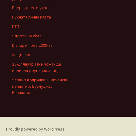
Вчера, днес и утре
Пукната лична карта
ПТП
Ядрото на Vista
Dial-up и през 2009-та
Фациалис
25-27 януари (не можах да
измисля друго заглавие)
Язовир Копринка, Шипченски
манастир, Бузлуджа,
Казанлък
Proudly powered by WordPress