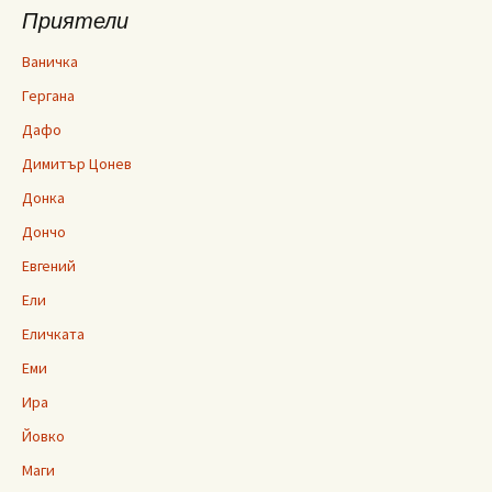
Приятели
Ваничка
Гергана
Дафо
Димитър Цонев
Донка
Дончо
Евгений
Ели
Еличката
Еми
Ира
Йовко
Маги