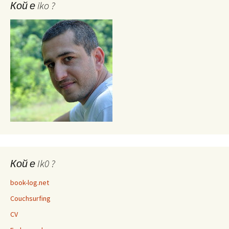
Кой е iko ?
Кой е Ik0 ?
book-log.net
Couchsurfing
CV