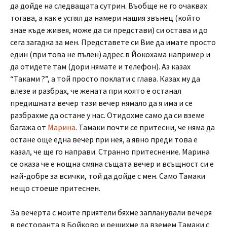
да дойде на следващата сутрин. Въобще не го очаквах
тогава, а как е успял да намери нашия звънец (който
знае къде живея, може да си представи) си остава и до
сега загадка за мен. Представете си Вие да имате просто
един (при това не пълен) адрес в Йокохама например и
да отидете там (дори нямате и телефон). Аз казах
“Таками ?”, а той просто поклати с глава. Казах му да
влезе и разбрах, че жената при която е останал
предишната вечер тази вечер нямало да я има и се
разбрахме да остане у нас. Отидохме само да си вземе
багажа от
Марина
. Тамаки почти се притесни, че няма да
остане още една вечер при нея, а явно преди това е
казал, че ще го направи. Странно притеснение. Марина
се оказа че е нощна смяна същата вечер и всъщност си е
най-добре за всички, той да дойде с мен. Само Тамаки
нещо стоеше притеснен.
За вечерта с моите приятели бяхме запланували вечеря
в ресторанта в Бойково и решихме да вземем Тамаки с