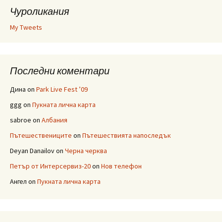
Чуроликания
My Tweets
Последни коментари
Дина
on
Park Live Fest ’09
ggg
on
Пукната лична карта
sabroe
on
Албания
Пътешествениците
on
Пътешествията напоследък
Deyan Danailov
on
Черна черква
Петър от Интерсервиз-20
on
Нов телефон
Ангел
on
Пукната лична карта