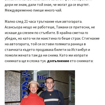
дори не знам, дали той знае, че могат да се въртят.
Междувременно пиеше много чай.
Малко след 21 часа тръгнахме към автогарата.
Асансьора нещо не работеше, Тамаки се притесни, не
искаше да слезем по стълбите. В крайна сметка го
убедих, но като чи ли наистина го беше страх. Стигнахме
на автогарата, той си остави голямата раница в
стаичката където продаваха билети за Истанбул и
помоли жената там да ни снима. Като ми изпрати
снимката ще я сложа тук.
допълнение
ето снимката: