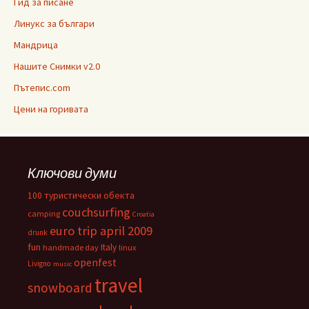
Гид за писане
Линукс за българи
Мандрица
Нашите Снимки v2.0
Пътепис.com
Цени на горивата
Ключови думи
100 туристически обекта
couchsurfing
camping
Croatia
euro trip april 2009
drunk
fun
Italy
handmade day
linux
openfest
Livigno
music
travel
snowboard