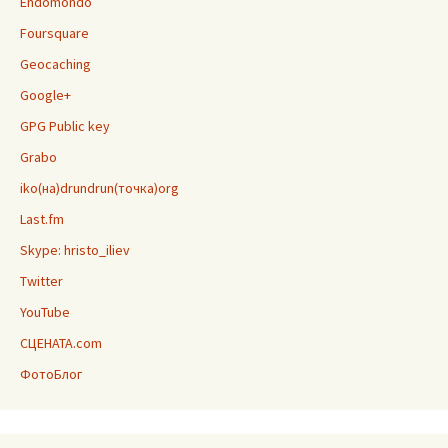
Endomondo
Foursquare
Geocaching
Google+
GPG Public key
Grabo
iko(на)drundrun(точка)org
Last.fm
Skype: hristo_iliev
Twitter
YouTube
СЦЕНАТА.com
ФотоБлог