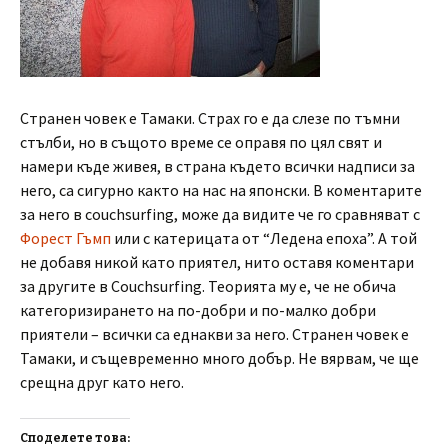
Странен човек е Тамаки. Страх го е да слезе по тъмни
стълби, но в същото време се оправя по цял свят и
намери къде живея, в страна където всички надписи за
него, са сигурно както на нас на японски. В коментарите
за него в couchsurfing, може да видите че го сравняват с
Форест Гъмп
или с катерицата от “Ледена епоха”. А той
не добавя никой като приятел, нито оставя коментари
за другите в Couchsurfing. Теорията му е, че не обича
категоризирането на по-добри и по-малко добри
приятели – всички са еднакви за него. Странен човек е
Тамаки, и същевременно много добър. Не вярвам, че ще
срещна друг като него.
Споделете това: